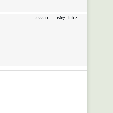
3 990 Ft
Irány a bolt