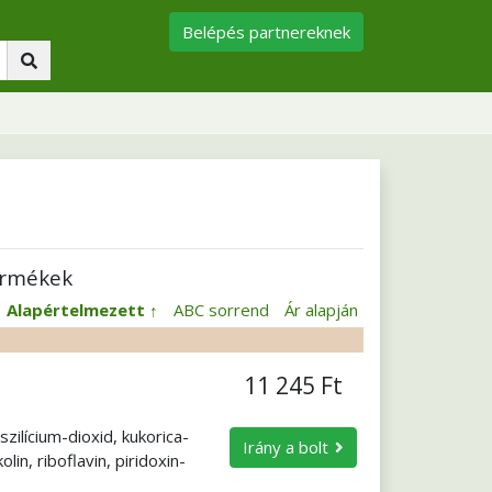
Belépés partnereknek
ermékek
:
Alapértelmezett
ABC sorrend
Ár alapján
11 245 Ft
ilícium-dioxid, kukorica-
Irány a bolt
lin, riboflavin, piridoxin-
ztein, D,L-alfa-tokoferil-