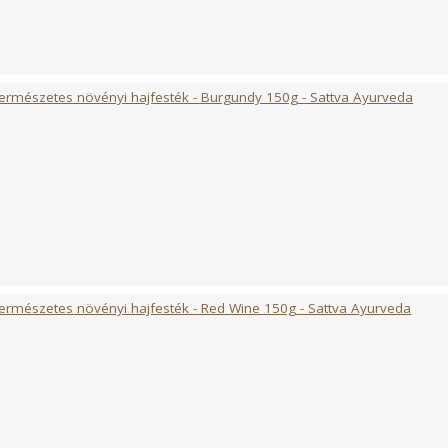
20 mg
**
1 mg
**
ámára ajánlott napi beviteli referenciaérték %-a
mennyiség nincs meghatározva.
ermészetes növényi hajfesték - Burgundy 150g - Sattva Ayurveda
éget támogató Hair & Beauty vitaminból napi egy kapszula alkal
en fogyaszd étkezés közben, egy pohár víz kíséretében!
s szám:
32738/2023
:
EU
:
A napi ajánlott fogyasztási mennyiséget ne lépd túl és ne felejts
yettesíthetik az egészséges életmódot és a kiegyensúlyozott étr
osoddal vagy gyógyszerészeddel, ha várandós vagy, szoptatsz, or
n szedsz gyógyszereket. Azonnal hagyd abba az étrend-kiegészí
ermészetes növényi hajfesték - Red Wine 150g - Sattva Ayurveda
asztalsz! Gyermekek elől elzárva tartandó!