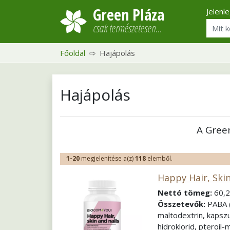
Green Pláza
Jelenl
csak természetesen…
Főoldal
Hajápolás
Hajápolás
A Gree
1-20
megjelenítése a(z)
118
elemből.
Happy Hair, Ski
Nettó tömeg:
60,2
Összetevők:
PABA (
maltodextrin, kapszul
hidroklorid, pteroil-