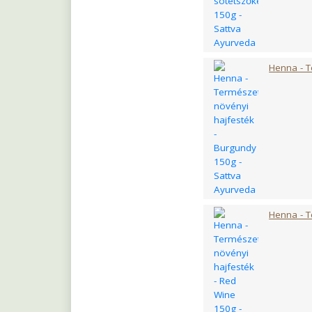
B10-vitamin
Rezveratrol
*NRV %: felnőttek sz
** a napi ajánlott 
Henna - T
Ajánlott adagolás:
Az egészséges széps
felszívódás érdekéb
OGYÉI Notifikáció
Kiszerelés:
60 db
Származási ország
Figyelmeztetések
kiegészítők nem hel
konzultálj kezelőorv
illetve rendszerese
Henna - T
kívánt tüneteket tap