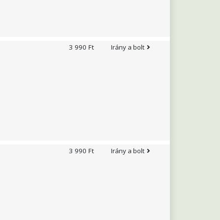
3 990 Ft
Irány a bolt
mazása javasolt. A jobb
d, hogy az étrend-
endet! Használat előtt
vosi kezelés alatt állsz,
tő fogyasztását, ha nem
3 990 Ft
Irány a bolt