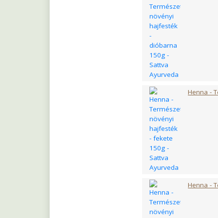
A
szőlőmag-kivona
tulajdonítottak. Aká
hozzávalójaként.
A
mezei zsúrlót
már
miatt használták. Mi
zsúrló mindig is a 
Mire jó a réz?
A rezet legtöbben c
Henna - T
a normál vasszállít
hozzájárul a kötősz
A Hair and Beauty H
fogyasztása nemcsak
Összetevők:
marha kollagén, zsel
búzacsíra kivonat (Tr
hialuronát, mezei zs
(kálcium-D-pantotená
Henna - T
(riboflavin), rezvera
cianokobalamin
Hatóanyagtartalom