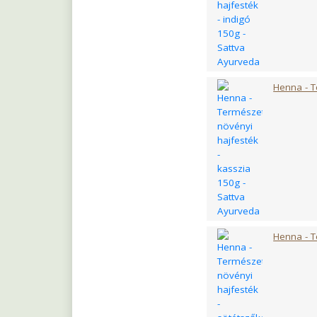
Név
C-vitamin
E-vitamin
B5 vitamin
Cink
Henna - T
B3-vitamin
B2-vitamin
Réz
Biotin
A-vitamin
Szelén
B12-vitamin
Marha kollagén
Aranyköles kivonat
Henna - T
Búzacsíra kivonat 4:
Szőlőmag kivonat 
Hialuronsav
Mezei zsurló őrlem
Csalánlevél őrlemén