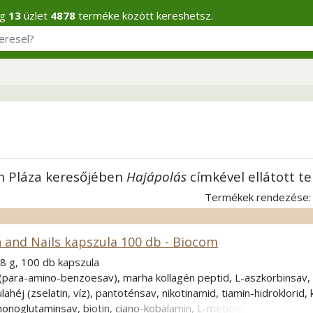
eg
13
üzlet
4878
terméke között kereshetsz.
n Pláza keresőjében
Hajápolás
címkével ellátott t
Termékek rendezése
n and Nails kapszula 100 db - Biocom
8 g, 100 db kapszula
para-amino-benzoesav), marha kollagén peptid, L-aszkorbinsav, sz
ahéj (zselatin, víz), pantoténsav, nikotinamid, tiamin-hidroklorid, ko
monoglutaminsav, biotin, ciano-kobalamin, L-metionin, N-acetil-L-cis