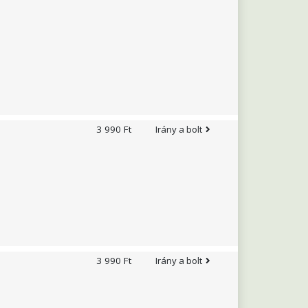
ítő hatásokat
tinktúrák és teakeverékek
nyiségű szilícium-dioxid
sulása mérsékelt lehet, a
a szervezetben részt vesz
3 990 Ft
Irány a bolt
űködését, valamint
 szükséges rezet, így
(Panicum Miliaceum),
fa-tokoferol), nátrium-
 Dionoca), B5-vitamin
ikotinamid), B2-vitamin
3 990 Ft
Irány a bolt
ított élesztő,