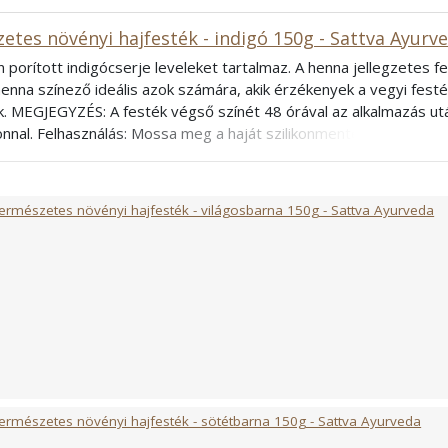
etes növényi hajfesték - indigó 150g - Sattva Ayurv
orított indigócserje leveleket tartalmaz. A henna jellegzetes fek
henna színező ideális azok számára, akik érzékenyek a vegyi fes
 MEGJEGYZÉS: A festék végső színét 48 órával az alkalmazás ut
nal. Felhasználás: Mossa meg a haját szilikonmentes samponnal
ű port langyos vízzel, körülbelül 50 ° C hőmérsékleten, hogy si
g állni. Viseljen védőkesztyűt, hogy megvédje kezét a foltoktól. 
e fel a pasztát, csavarja be a fejét fóliával, és tegyen rá egy tör
ermészetes növényi hajfesték - világosbarna 150g - Sattva Ayurveda
lő maradjon. Hagyja a készítményt a hajon 2-3 órán át, majd mos
Inermis, Indigofera Tinctoria, Emblica Officinalis Gartn, Eclipta A
almaz 2 pár kesztyűt, 2 fólia sapkát és egy hajfestő ecsetet. A
ermészetes növényi hajfesték - sötétbarna 150g - Sattva Ayurveda