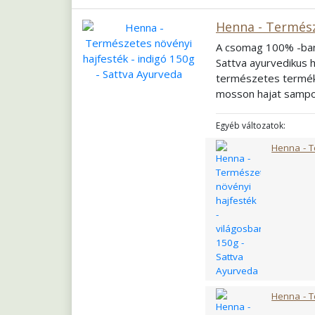
Henna - Termész
A csomag 100% -ban p
Sattva ayurvedikus 
természetes termék.
mosson hajat sampon
szükséges mennyiség
a keveréket 30 perci
Egyéb változatok:
részre, alaposan vigy
Henna - T
hőmérséklet megfele
Összetétel: Lawsonia 
csomag továbbá tart
állatokon.
Henna - T