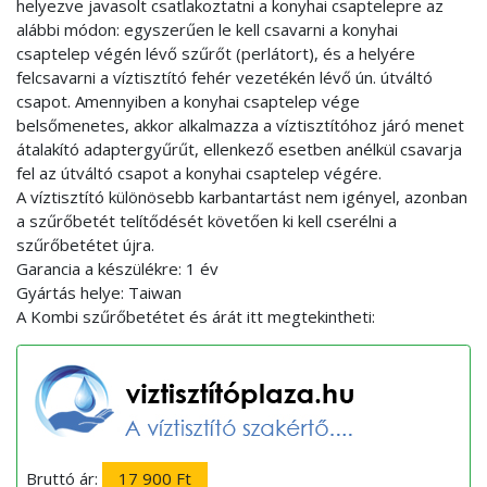
helyezve javasolt csatlakoztatni a konyhai csaptelepre az
alábbi módon: egyszerűen le kell csavarni a konyhai
csaptelep végén lévő szűrőt (perlátort), és a helyére
felcsavarni a víztisztító fehér vezetékén lévő ún. útváltó
csapot. Amennyiben a konyhai csaptelep vége
belsőmenetes, akkor alkalmazza a víztisztítóhoz járó menet
átalakító adaptergyűrűt, ellenkező esetben anélkül csavarja
fel az útváltó csapot a konyhai csaptelep végére.
A víztisztító különösebb karbantartást nem igényel, azonban
a szűrőbetét telítődését követően ki kell cserélni a
szűrőbetétet újra.
Garancia a készülékre: 1 év
Gyártás helye: Taiwan
A Kombi szűrőbetétet és árát itt megtekintheti:
Bruttó ár:
17 900 Ft