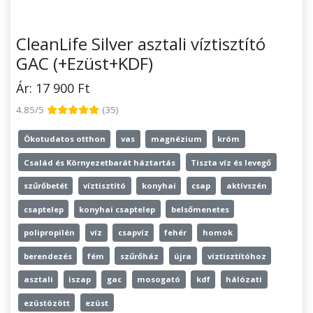
CleanLife Silver asztali víztisztító
GAC (+Ezüst+KDF)
Ár: 17 900 Ft
4.85/5
(35)
Ökotudatos otthon
vas
magnézium
króm
Család és Környezetbarát háztartás
Tiszta víz és levegő
szűrőbetét
víztisztító
konyhai
csap
aktívszén
csaptelep
konyhai csaptelep
belsőmenetes
polipropilén
víz
csapvíz
fehér
homok
berendezés
fém
szűrőház
újra
víztisztítóhoz
asztali
iszap
gac
mosogató
kdf
hálózati
ezüstözött
ezüst