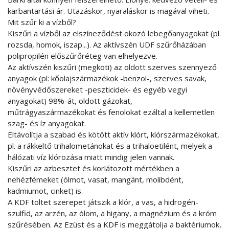
karbantartási ár. Utazáskor, nyaraláskor is magával viheti.
Mit szűr ki a vízből?
Kiszűri a vízből az elszíneződést okozó lebegőanyagokat (pl.
rozsda, homok, iszap...). Az aktívszén UDF szűrőházában
polipropilén előszűrőréteg van elhelyezve.
Az aktívszén kiszűri (megköti) az oldott szerves szennyező
anyagok (pl: kőolajszármazékok -benzol-, szerves savak,
növényvédőszereket -peszticidek- és egyéb vegyi
anyagokat) 98%-át, oldott gázokat,
műtrágyaszármazékokat és fenolokat ezáltal a kellemetlen
szag- és íz anyagokat.
Eltávolítja a szabad és kötött aktív klórt, klórszármazékokat,
pl. a rákkeltő trihalometánokat és a trihaloetilént, melyek a
hálózati víz klórozása miatt mindig jelen vannak.
Kiszűri az azbesztet és korlátozott mértékben a
nehézfémeket (ólmot, vasat, mangánt, molibdént,
kadmiumot, cinket) is.
A KDF töltet szerepet játszik a klór, a vas, a hidrogén-
szulfid, az arzén, az ólom, a higany, a magnézium és a króm
szűrésében. Az Ezüst és a KDF is meggátolja a baktériumok,