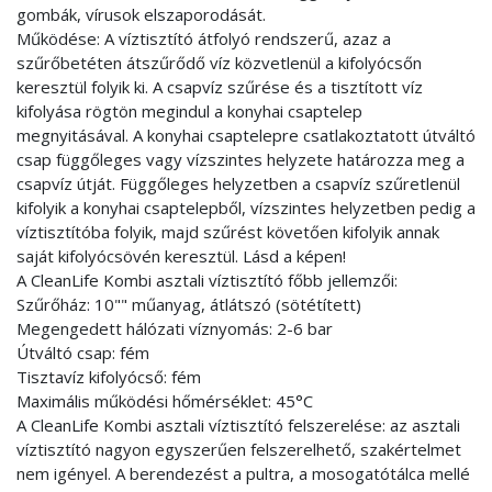
gombák, vírusok elszaporodását.
Működése: A víztisztító átfolyó rendszerű, azaz a
szűrőbetéten átszűrődő víz közvetlenül a kifolyócsőn
keresztül folyik ki. A csapvíz szűrése és a tisztított víz
kifolyása rögtön megindul a konyhai csaptelep
megnyitásával. A konyhai csaptelepre csatlakoztatott útváltó
csap függőleges vagy vízszintes helyzete határozza meg a
csapvíz útját. Függőleges helyzetben a csapvíz szűretlenül
kifolyik a konyhai csaptelepből, vízszintes helyzetben pedig a
víztisztítóba folyik, majd szűrést követően kifolyik annak
saját kifolyócsövén keresztül. Lásd a képen!
A CleanLife Kombi asztali víztisztító főbb jellemzői:
Szűrőház: 10"" műanyag, átlátszó (sötétített)
Megengedett hálózati víznyomás: 2-6 bar
Útváltó csap: fém
Tisztavíz kifolyócső: fém
Maximális működési hőmérséklet: 45°C
A CleanLife Kombi asztali víztisztító felszerelése: az asztali
víztisztító nagyon egyszerűen felszerelhető, szakértelmet
nem igényel. A berendezést a pultra, a mosogatótálca mellé