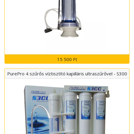
15 500 Ft
PurePro 4 szűrős víztisztító kapilláris ultraszűrővel - S300