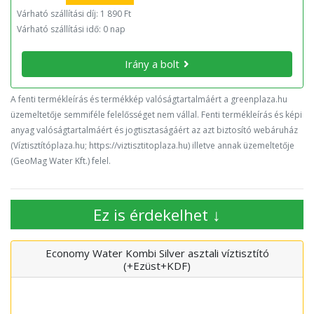
Várható szállítási díj: 1 890 Ft
Várható szállítási idő: 0 nap
Irány a bolt
A fenti termékleírás és termékkép valóságtartalmáért a greenplaza.hu
üzemeltetője semmiféle felelősséget nem vállal. Fenti termékleírás és képi
anyag valóságtartalmáért és jogtisztaságáért az azt biztosító webáruház
(Víztisztítóplaza.hu; https://viztisztitoplaza.hu) illetve annak üzemeltetője
(GeoMag Water Kft.) felel.
Ez is érdekelhet ↓
Economy Water Kombi Silver asztali víztisztító
(+Ezüst+KDF)