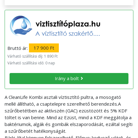
Bruttó ár:
17 900 Ft
Várható szállítási díj: 1 890 Ft
Várható szállítási idő: 0 nap
Irány a bolt
A CleanLife Kombi asztali víztisztító pultra, a mosogató
mellé állítható, a csaptelepre szerelhető berendezés.A
szűrőbetétben az aktívszén (GAC) ezüstözött és 5% KDF
töltet is van benne. Mind az Ezüst, mind a KDF meggátolja a
baktériumok, algák és gombák elszaporodását, ezáltal segíti
a szűrőbetét hatékonyságát.
Bárki által könnyen felszerelhető. Előnye: kedvező vételi- és