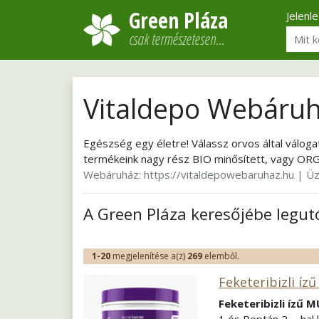
Green Pláza
Jelenl
csak természetesen…
Vitaldepo Webáru
Egészség egy életre! Válassz orvos által válo
termékeink nagy rész BIO minősített, vagy ORG
Webáruház:
https://vitaldepowebaruhaz.hu
| Üz
A Green Pláza keresőjébe legu
1-20
megjelenítése a(z)
269
elemből.
Feketeribizli í
Feketeribizli ízű
1 és Peptán 2 -, hal 