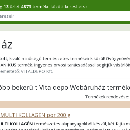
eg
13
üzlet
4873
terméke között kereshetsz.
ház
gatott, kiváló minőségű természetes termékeink közül! Gyógynö
ANIKUS termék. Ingyenes orvosi tanácsadással segítjük vásárlóin
emeltető: VITALDEPO Kft.
tóbb bekerült Vitaldepo Webáruház termék
Termékek rendezése
zű MULTI KOLLAGÉN por 200 g
 MULTI KOLLAGÉN
természetes alapanyagokból készül, két fajta m
kollagént és tojáshéj kollagént is tartalmaz, ezért is lett MULTI k