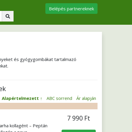
Belépés partnereknek
vényeket és gyógygombákat tartalmazó
kat.
ek
:
Alapértelmezett
ABC sorrend
Ár alapján
7 990 Ft
arha kollagént – Peptán
ollagén a neve.