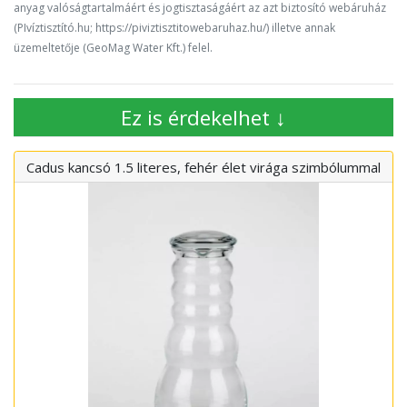
anyag valóságtartalmáért és jogtisztaságáért az azt biztosító webáruház
(PIvíztisztító.hu; https://piviztisztitowebaruhaz.hu/) illetve annak
üzemeltetője (GeoMag Water Kft.) felel.
Ez is érdekelhet ↓
Cadus kancsó 1.5 literes, fehér élet virága szimbólummal