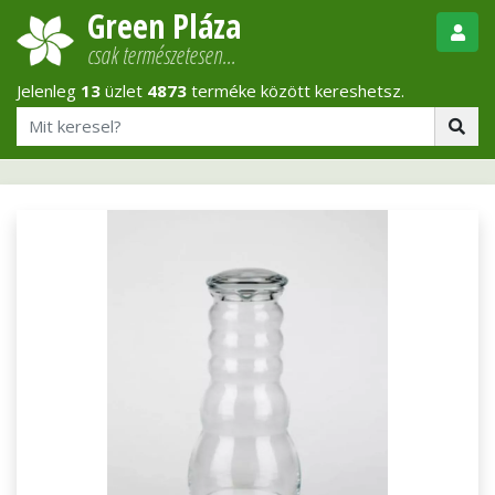
Green Pláza
csak természetesen…
Jelenleg
13
üzlet
4873
terméke között kereshetsz.