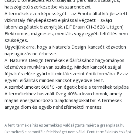
csapvíz töredezett vízkristályait 3 perc alatt szabályos,
hatszögletű szerkezetbe visszarendezni.
A termékek ezen képességét – az Emoto által kifejlesztett
vízkristály-fényképészeti eljárással végzett – svájci
laborvizsgálatok bizonyítják. (E.F.Braun CH-3628 Uttigen)
Elektromos, mágneses, mentális vagy egyéb feltöltés nem
szükséges.
Ügyeljünk arra, hogy a Nature's Design kancsót közvetlen
napsugárzás ne érhesse.
A Nature's Design termékek előállításához hagyományos
kézműves munkára van szükség. Minden kancsót szájjal
fújnak és előre gyártott minták szerint öntik formába. Ez az
egyéni előállítás minden kancsót egyedivé tesz.
A szimbólumokat 600°C -on égetik bele a termékek talpába.
A termékekhez használt üveg 40%-a kvarchomok, amely
magas energiahordozó tulajdonságokkal bír. A termékek
anyaga ólom és egyéb nehézfémektől mentes.
A fenti termékleírás és termékkép valóságtartalmáért a greenplaza.hu
üzemeltetője semmiféle felelősséget nem vállal. Fenti termékleírás és képi