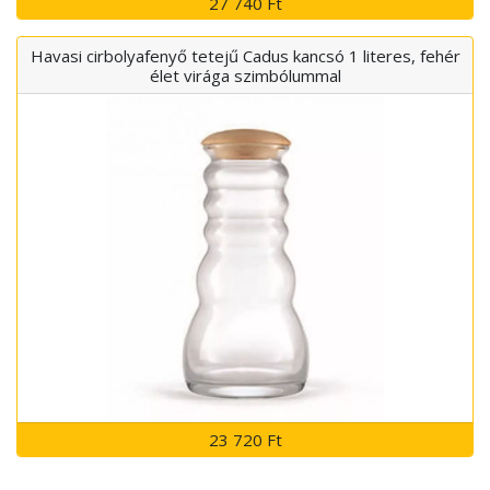
27 740 Ft
Havasi cirbolyafenyő tetejű Cadus kancsó 1 literes, fehér
élet virága szimbólummal
23 720 Ft