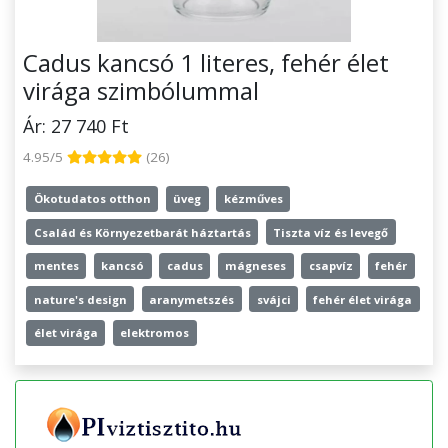
Cadus kancsó 1 literes, fehér élet
virága szimbólummal
Ár: 27 740 Ft
4.95/5
(26)
Ökotudatos otthon
üveg
kézműves
Család és Környezetbarát háztartás
Tiszta víz és levegő
mentes
kancsó
cadus
mágneses
csapvíz
fehér
nature's design
aranymetszés
svájci
fehér élet virága
élet virága
elektromos