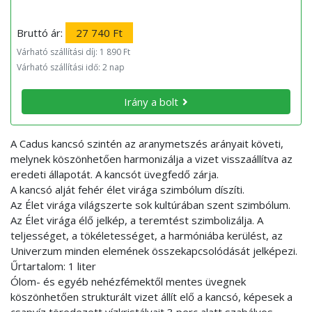
Bruttó ár:
27 740 Ft
Várható szállítási díj: 1 890 Ft
Várható szállítási idő: 2 nap
Irány a bolt
A Cadus kancsó szintén az aranymetszés arányait követi,
melynek köszönhetően harmonizálja a vizet visszaállítva az
eredeti állapotát. A kancsót üvegfedő zárja.
A kancsó alját fehér élet virága szimbólum díszíti.
Az Élet virága világszerte sok kultúrában szent szimbólum.
Az Élet virága élő jelkép, a teremtést szimbolizálja. A
teljességet, a tökéletességet, a harmóniába kerülést, az
Univerzum minden elemének összekapcsolódását jelképezi.
Űrtartalom: 1 liter
Ólom- és egyéb nehézfémektől mentes üvegnek
köszönhetően strukturált vizet állít elő a kancsó, képesek a