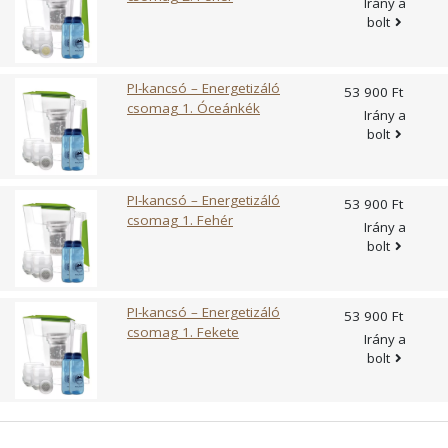
Irány a
és rendelkezésre állás – alkalmazásával a csapvizet nemcsak
mosólabda használata javasolt. A hatékonyság
1 db. Pi-szűrő) PI-kancsó használata és beüzemelése
bolt
a nem kívánt anyagoktól tisztítja meg, hanem a visszaállítja
megőrzésének érdekében havonta 2-4 alkalommal javasolt
nagyon egyszerű, bárki könnyedén el tudja végezni. A
eredeti, a forrásvizekre jellemző klaszterszerkezetét is. A
a mosólabdát 1-2 órára napfényre tenni. Töltse le a
készülékhez tartozó szűrőcsomagokat itt találja! Maunawai
Maunawai PI víztisztító kancsó előnyei A szűrési folyamat
használati útmutatót! Tanácsok, tippek Válogassuk külön a
KINI vízszűrő kancsó kapacitása: Betöltőtartály: 0,8 liter PI-
PI-kancsó – Energetizáló
53 900 Ft
következtében a víz enyhén lúgossá válik, így optimális az
fehér ruhákat a színesektől! A mosólabdát a mosnivaló
víz tartály: 2,0 liter A High-Tech szűrőbetét a vizet
csomag 1. Óceánkék
emberi szervezet számára. Segíti a méregtelenítést, és a
Irány a
ruhakupac közepére helyezzük! Kapcsoljuk be a mosógépet!
lassabban ereszti át a tökéletes szűrés érdekében. Kini
bolt
vesék működését. A kancsó által megszűrt víz mindig finom,
A környezetkímélő mosást követően a tiszta ruhákat a
vízszűrő kancsó műanyag alkatrészei a jelenleg
itatja magát. Bárhol és bármikor tudod használni, elviheted
szokásos módon vegyük ki a mosógépből! A mosólabdát
legbiztonságosabb SMMA N30-ból készülnek. Ezt az
magaddal akár rövidebb-hosszabb nyaralásokra is. Nem kell
tároljuk száraz helyen! Fontos! A mosólabda használható a
anyagot orvosi területen használják, mert még a
PI-kancsó – Energetizáló
többé ásványvizes palackokat cipelni, bajlódni a műanyag
53 900 Ft
szokványos mosógépekben. Amennyiben szárító is tartozik
legnagyobb terhelésnél sem bocsát ki mérhető káros
csomag 1. Fehér
szeméttel. A legjobb megoldás kisebb háztartásoknak, vagy
Irány a
a rendszerhez, távolítsa el a mosólabdát a szárító program
anyagot. nem tartalmaz BPA-t, lágyítót, ftalátokat. Az EU 10
bolt
ha egyedül élsz. Fontos részletek a Maunawai PI víztisztító
megkezdése előtt! A mosólabda 95 °C-os mosási
/ 2011 irányelv hatálybalépésével bevezették a műanyagok
kancsóról Kiválóan alkalmas munkahelyi használatra. Az új
hőmérsékletig használható. Kézi mosású program előtt
új migrációs vizsgálatát az élelmiszeriparban. Az irányelv
Maunawai KINI tervezéstől a termelésig 100% -ban
áztassa be a mosni kívánt ruhadarabokat a mosólabdával
meghatározza az akrilnitril maximális kimutatási határértékét
PI-kancsó – Energetizáló
Németországban készült. A készülék ház: Speciális SAN-
53 900 Ft
együtt! Extrém szennyezett ruhák esetében javasoljuk,
0,01 mg / kg-ban. Az SMMA N30 esetében ez az érték 0,00
csomag 1. Fekete
műanyagból készült, nem tartalmaz lágyítót, biszfenolt,
Irány a
hogy adjon egy kevés ökológiai mosószert a ruhákhoz (az
mg / kg, vagyis nem észlelhető. Az SMMA (sztirol-metil-
megfelel az élelmiszerekkel kontaktusba lépő műanyagokkal
bolt
ajánlott mennyiség 1/5 részét javasoljuk). Kérjük, ügyeljen
metakrilát) megfelel a biokompatibilitási (ISO 10993), az
szemben támasztott legmagasabb követelményeknek. A
arra, hogy a mosószermaradványok csak a következő
élelmiszer-kompatibilitási (FDA) és az USP VI. Osztályú
készülék szűrővizsgálati eredményei publikusak, és
mosást követően mosódnak ki a ruhákból maradéktalanul. A
követelményeknek. “Hosszú ideig kutattunk és teszteltünk,
letölthetők! A Maunawai PI kancsó szűrőbetétei Az új
mosólabda alapanyagai: Méreganyag mentes (Adflex G 100)
amíg úgy döntöttünk, hogy ezt a műanyagot használjuk,
fejlesztésű PAD előszűrő egység megköti a vízkövet, illetve