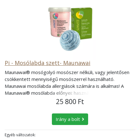
Pi - Mosólabda szett- Maunawai
Maunawai® mosógolyó mosószer nélküli, vagy jelentősen
csökkentett mennyiségű mosószerrel használható.
Maunawai mosólabda allergiások számára is alkalmas! A
Maunawai® mosólabda előnyei: használatával akár 100 %-
ban mellőzhetjük a mosópor használatát. vegyszermentes
25 800 Ft
(nem tartalmaz tenzideket) illatanyagmentes ideális
érzékeny bőrűek és allergiások számára 30 °C-on is kiváló
Irány a bolt
mosási eredményt biztosít használatával csökkentjük a
mosószer, áram és víz felhasználási mennyiségét, így pénzt
spórolhatunk nem szükséges fehérítőt használnunk, a színes
Egyéb változatok: