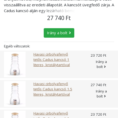
mosóport a fő mosószer tárolóba! Használat időtartama: a
kerülést, az Univerzum minden elemének
visszaállítva az eredeti állapotát. A kancsót üvegfedő zárja. A
termékek ezen képességét – az Emoto által kifejlesztett
mosólabda kb. 1000 mosásáson át (3-5 év attól függően ki
összekapcsolódását jelképezi.
Cadus kancsó alján egy lezárható bemélyedés található,
vízkristály-fényképészeti eljárással végzett – svájci
mennyit mos) hatékonyan fejti ki tisztító hatását. 5-6 kg-ot
amelybe különböző kristályokat helyezhetünk. A kristályok
27 740 Ft
laborvizsgálatok bizonyítják. (E.F.Braun CH-3628 Uttigen)
meghaladó ruhatöltet esetén 2 mosólabda használata
közvetlenül nem érintkeznek a vízzel, így könnyebben tisztán
Elektromos, mágneses, mentális vagy egyéb feltöltés nem
javasolt. A hatékonyság megőrzésének érdekében havonta
tartható. A Cadus kancsóhoz ajándékba adunk egy
szükséges. A szimbólumokat 600°C -on égetik bele a
2-4 alkalommal javasolt a mosólabdát 1-2 órára napfényre
Irány a bolt
ametisztből, hegyikristályból és rózsakvarcból álló
termékek talpába. A termékekhez használt üveg 40%-a
tenni. Töltse le a használati útmutatót! Tanácsok, tippek
kristályválogatást! Űrtartalom: 1.5 liter Havasi cirbolyafenyő
kvarchomok, amely magas energiahordozó tulajdonságokkal
Válogassuk külön a fehér ruhákat a színesektől! A
tető A havasi cirbolyafenyő és az üveg együttese hozzájárul
bír. A termékek anyaga ólom és egyéb nehézfémektől
Egyéb változatok:
mosólabdát a mosnivaló ruhakupac közepére helyezzük!
az esztétikus megjelenéshez. Az Alpok királynőjének is
mentes. ÉLET VIRÁGA SZIMBÓLUMRÓL Az Élet
Kapcsoljuk be a mosógépet! A környezetkímélő mosást
Havasi cirbolyafenyő
23 720 Ft
nevezett Havasi cirbolyafenyő (Pinus Cembra) rendkívül ősi
virága világszerte sok kultúrában szent szimbólum. Az Élet
tetős Cadus kancsó 1
követően a tiszta ruhákat a szokásos módon vegyük ki a
Irány a
eredetű fa, több mint 7000 évvel ezelőtt jelent meg
virága élő jelkép, a teremtést szimbolizálja. A teljességet, a
literes, kristálytartóval
mosógépből! A mosólabdát tároljuk száraz helyen! Fontos! A
bolt
bolygónkon. Különlegessége, hogy nagyon magasan
tökéletességet, a harmóniába kerülést, az Univerzum
mosólabda használható a szokványos mosógépekben.
helyeken és zord körülmények között él. Átlagos
minden elemének összekapcsolódását jelképezi. Olvasd el a
Amennyiben szárító is tartozik a rendszerhez, távolítsa el a
élettartama 200 és 400 év között van. A múltban
Blog bejegyzéseket, melyek segítenek a döntésben: A Pi víz
mosólabdát a szárító program megkezdése előtt! A
Havasi cirbolyafenyő
27 740 Ft
elterjedtebb volt, manapság csak félreeső alpesi
előállítása Maunawai Pivíz, forrásvíz az otthonába? Pi víz
mosólabda 95 °C-os mosási hőmérsékletig használható.
tetős Cadus kancsó 1.5
Irány a
területeken találkozhatunk vele. Az Alpok különböző
kérdezz-felelek, a vízszakértő válaszol Összhangban a
literes, kristálytartóval
Kézi mosású program előtt áztassa be a mosni kívánt
bolt
régióiban élő emberek évszázadokkal ezelőtt felismerték a
tudomány: a PI víz Maunawai PI víz szűrőkancsó
ruhadarabokat a mosólabdával együtt! Extrém szennyezett
Havasi cirbolyafenyő szépségét és hasznosságát, mely
kicsomagolás beüzemelés
ruhák esetében javasoljuk, hogy adjon egy kevés ökológiai
abban nyilvánul meg, hogy illóolajainak köszönhetően
mosószert a ruhákhoz (az ajánlott mennyiség 1/5 részét
Havasi cirbolyafenyő
23 720 Ft
kedvező hatást gyakorol a pihenésre, az alvásra és a