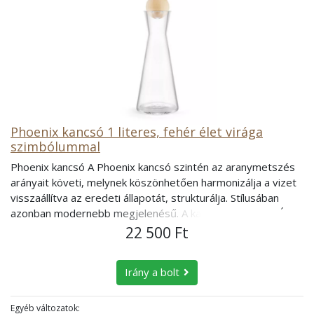
nagyon egyszerű, bárki könnyedén el tudja végezni. A
csapvíz töredezett vízkristályait 3 perc alatt szabályos,
készülékhez tartozó szűrőcsomagokat itt találja! Maunawai
hatszögletű szerkezetbe visszarendezni. A termékek ezen
KINI vízszűrő kancsó kapacitása: Betöltőtartály: 0,8 liter PI-
képességét – az Emoto által kifejlesztett vízkristály-
víz tartály: 2,0 liter A High-Tech szűrőbetét a vizet
fényképészeti eljárással végzett – svájci laborvizsgálatok
lassabban ereszti át a tökéletes szűrés érdekében. Kini
bizonyítják. (E.F.Braun CH-3628 Uttigen) Elektromos,
vízszűrő kancsó műanyag alkatrészei a jelenleg
mágneses, mentális vagy egyéb feltöltés nem szükséges.
legbiztonságosabb SMMA N30-ból készülnek. Ezt az
Ügyeljünk arra, hogy a Nature's Design kancsót közvetlen
anyagot orvosi területen használják, mert még a
napsugárzás ne érhesse. A Nature's Design termékek
legnagyobb terhelésnél sem bocsát ki mérhető káros
Phoenix kancsó 1 literes, fehér élet virága
előállításához hagyományos kézműves munkára van
anyagot. nem tartalmaz BPA-t, lágyítót, ftalátokat. Az EU 10
szimbólummal
szükség. Minden kancsót szájjal fújnak és előre gyártott
/ 2011 irányelv hatálybalépésével bevezették a műanyagok
minták szerint öntik formába. Ez az egyéni előállítás minden
Phoenix kancsó A Phoenix kancsó szintén az aranymetszés
új migrációs vizsgálatát az élelmiszeriparban. Az irányelv
kancsót egyedivé tesz. A szimbólumokat 600°C -on égetik
arányait követi, melynek köszönhetően harmonizálja a vizet
meghatározza az akrilnitril maximális kimutatási határértékét
bele a termékek talpába. A termékekhez használt üveg 40%-
visszaállítva az eredeti állapotát, strukturálja. Stílusában
0,01 mg / kg-ban. Az SMMA N30 esetében ez az érték 0,00
a kvarchomok, amely magas energiahordozó
azonban modernebb megjelenésű. A kancsó alját fehér Élet
mg / kg, vagyis nem észlelhető. Az SMMA (sztirol-metil-
tulajdonságokkal bír. A termékek anyaga ólom és egyéb
virága szimbólum díszíti. Juharfa tető A juharfa tető és az
22 500 Ft
metakrilát) megfelel a biokompatibilitási (ISO 10993), az
nehézfémektől mentes. ÉLET VIRÁGA SZIMBÓLUMRÓL Az
üveg együttese hozzájárul az esztétikus megjelenéshez. Az
élelmiszer-kompatibilitási (FDA) és az USP VI. Osztályú
Élet virága világszerte sok kultúrában szent szimbólum. Az
Élet virága A kancsó alját fehér élet virága szimbólum díszíti.
követelményeknek. “Hosszú ideig kutattunk és teszteltünk,
Irány a bolt
Élet virága élő jelkép, a teremtést szimbolizálja. A
Az Élet virága világszerte sok kultúrában szent szimbólum.
amíg úgy döntöttünk, hogy ezt a műanyagot használjuk,
teljességet, a tökéletességet, a harmóniába kerülést, az
Az Élet virága élő jelkép, a teremtést szimbolizálja. A
mivel az SMMA N30 megfelel minden elvárásunknak,
Univerzum minden elemének összekapcsolódását jelképezi.
teljességet, a tökéletességet, a harmóniába kerülést, az
Egyéb változatok:
valamint az EU-irányelv elvárásainak is.” Tritán palack 0,5 l