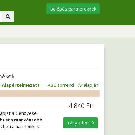
Belépés partnereknek
mékek
:
Alapértelmezett
ABC sorrend
Ár alapján
4 840 Ft
 napját a Genovese
busta markánsabb
Irány a bolt
ezheti a harmonikus
 is kellemes
. Az