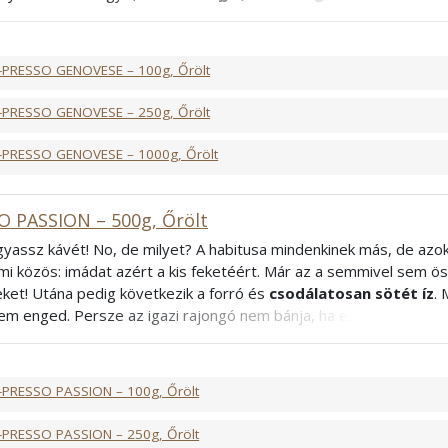
tő alacsonyabb koffeintartalom miatt bátran fogyaszthatja a nap
áival és barátaival együtt. Az ázsiai és dél-amerikai kávéültetvén
i számára kellemes élményt nyújt.
-PRESSO GENOVESE – 100g, Őrölt
bica, 40% Robusta
rancia
-PRESSO GENOVESE – 250g, Őrölt
-PRESSO GENOVESE – 1000g, Őrölt
O PASSION – 500g, Őrölt
ogyassz kávét! No, de milyet? A habitusa mindenkinek más, de azok
mi közös: imádat azért a kis feketéért. Már az a semmivel sem öss
eket! Utána pedig következik a forró és
csodálatosan sötét íz
. 
em enged. Persze az igazi rajongó nem bánja, ha ez a varázslat f
csak olyan, mint a többi? Mi tudunk rá gyógyírt. Szeretne valami ki
rabica és robusta szenvedélyes nászából
megszületett csod
bica, 40% Robusta
-PRESSO PASSION – 100g, Őrölt
francia
-PRESSO PASSION – 250g, Őrölt