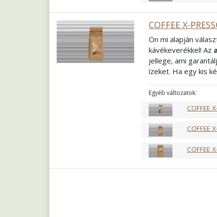
COFFEE X-PRESS
Ön mi alapján válasz
kávékeverékkel! Az
jellege, ami garantá
ízeket. Ha egy kis k
arabicának köszönhe
egyedül, akár kollég
Egyéb változatok:
keverékünk mindenk
COFFEE X
Összetétel
60% Ara
Pörkölés
Közép f
COFFEE X
Őrlés
Szemes
COFFEE X