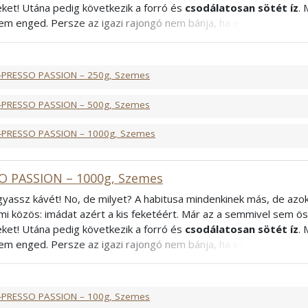
eket! Utána pedig következik a forró és
csodálatosan sötét íz
. 
em enged. Persze az igazi rajongó nem bánja, ha ez a varázslat f
csak olyan, mint a többi? Mi tudunk rá gyógyírt. Szeretne valami ki
rabica és robusta szenvedélyes nászából
megszületett csod
bica, 40% Robusta
-PRESSO PASSION – 250g, Szemes
francia
-PRESSO PASSION – 500g, Szemes
-PRESSO PASSION – 1000g, Szemes
O PASSION – 1000g, Szemes
ogyassz kávét! No, de milyet? A habitusa mindenkinek más, de azok
mi közös: imádat azért a kis feketéért. Már az a semmivel sem öss
eket! Utána pedig következik a forró és
csodálatosan sötét íz
. 
em enged. Persze az igazi rajongó nem bánja, ha ez a varázslat f
csak olyan, mint a többi? Mi tudunk rá gyógyírt. Szeretne valami ki
rabica és robusta szenvedélyes nászából
megszületett csod
bica, 40% Robusta
-PRESSO PASSION – 100g, Szemes
francia