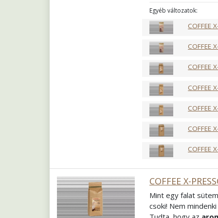
tejalapú italok elk
Egyéb változatok:
fogyaszthatja. Egy i
COFFEE X
Pörkölés
Közép fra
Őrlés
Szemes
COFFEE X
COFFEE X
COFFEE X
COFFEE X
COFFEE X
COFFEE X
COFFEE X-PRESS
Mint egy falat sütem
csoki! Nem mindenki 
Tudta, hogy az
arom