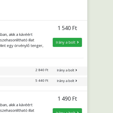
1 540 Ft
ban, akik a kávéért
zehasonlítható illat
Irány a bolt
Mint egy örvénylő tenger,
ogva tartja. Egyhangúan
s izgalmat? Kóstolja meg a
a!
2 840 Ft
Irány a bolt
5 440 Ft
Irány a bolt
1 490 Ft
ban, akik a kávéért
zehasonlítható illat
Irány a bolt