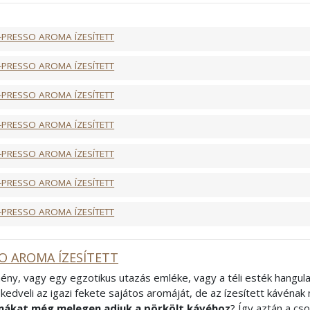
észítéséhez, tejes kávékhoz ajánljuk
. Ha igazán testes ízt sze
lyen kávé után - higgye el - még a kedve is jobb lesz!
-PRESSO AROMA ÍZESÍTETT
ncia
-PRESSO AROMA ÍZESÍTETT
-PRESSO AROMA ÍZESÍTETT
-PRESSO AROMA ÍZESÍTETT
-PRESSO AROMA ÍZESÍTETT
-PRESSO AROMA ÍZESÍTETT
-PRESSO AROMA ÍZESÍTETT
O AROMA ÍZESÍTETT
ény, vagy egy egzotikus utazás emléke, vagy a téli esték hangula
kedveli az igazi fekete sajátos aromáját, de az ízesített kávénak n
ákat még melegen adjuk a pörkölt kávéhoz
? Így aztán a c