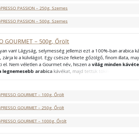
-PRESSO PASSION – 250g, Szemes
-PRESSO PASSION – 500g, Szemes
O GOURMET – 500g, Őrölt
yan van! Lágyság, selymesség jellemzi ezt a 100%-ban arabica ká
a, zárja ki a külvilágot. Egy csésze fekete gőzölgő, finom illata, m
i el. Nem véletlen a Gourmet név, hiszen a
világ minden kávét
a legnemesebb arabica
kávékat, majd tettük tökéletessé az igaz
örköléssel. Vendégeket vár?
Alacsonyabb koffeintartalma
miat
kitűnő választás. „Ilyen jó kávét még nem is ittunk!” – mondják a
mi tudjuk a titkot: igen ez a Gourmet.
-PRESSO GOURMET – 100g, Őrölt
abica
rancia
-PRESSO GOURMET – 250g, Őrölt
-PRESSO GOURMET – 1000g, Őrölt