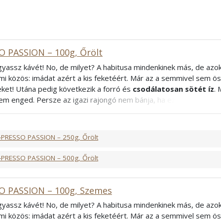
O PASSION – 100g, Őrölt
ogyassz kávét! No, de milyet? A habitusa mindenkinek más, de azok
mi közös: imádat azért a kis feketéért. Már az a semmivel sem öss
eket! Utána pedig következik a forró és
csodálatosan sötét íz
. 
em enged. Persze az igazi rajongó nem bánja, ha ez a varázslat f
csak olyan, mint a többi? Mi tudunk rá gyógyírt. Szeretne valami ki
rabica és robusta szenvedélyes nászából
megszületett csod
bica, 40% Robusta
-PRESSO PASSION – 250g, Őrölt
francia
-PRESSO PASSION – 500g, Őrölt
O PASSION – 100g, Szemes
ogyassz kávét! No, de milyet? A habitusa mindenkinek más, de azok
mi közös: imádat azért a kis feketéért. Már az a semmivel sem öss