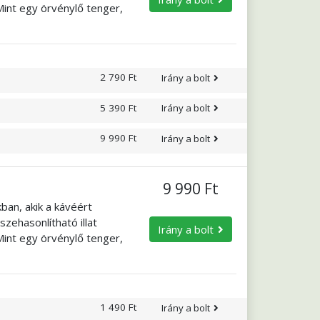
Mint egy örvénylő tenger,
ogva tartja. Egyhangúan
s izgalmat? Kóstolja meg a
a!
2 790 Ft
Irány a bolt
5 390 Ft
Irány a bolt
9 990 Ft
Irány a bolt
9 990 Ft
ban, akik a kávéért
zehasonlítható illat
Irány a bolt
Mint egy örvénylő tenger,
ogva tartja. Egyhangúan
s izgalmat? Kóstolja meg a
a!
1 490 Ft
Irány a bolt