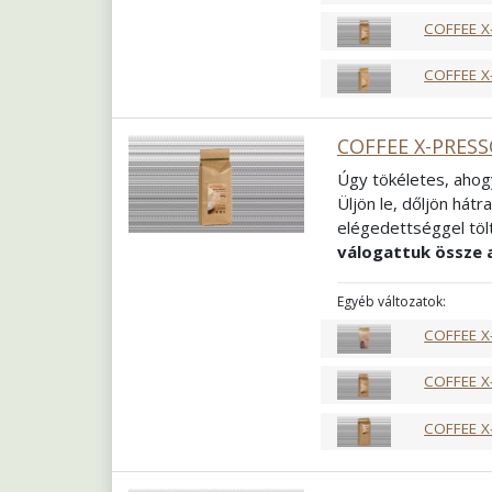
Őrlés
Szemes
COFFEE X
COFFEE X
COFFEE X-PRESS
Úgy tökéletes, ahog
Üljön le, dőljön hátr
elégedettséggel tölt
válogattuk össze 
meghódító francia p
beszélgetésekhez is 
Egyéb változatok:
össze, hiszen Ön és 
COFFEE X
Összetétel
100% Ar
Pörkölés
Közép f
COFFEE X
Őrlés
Szemes
COFFEE X