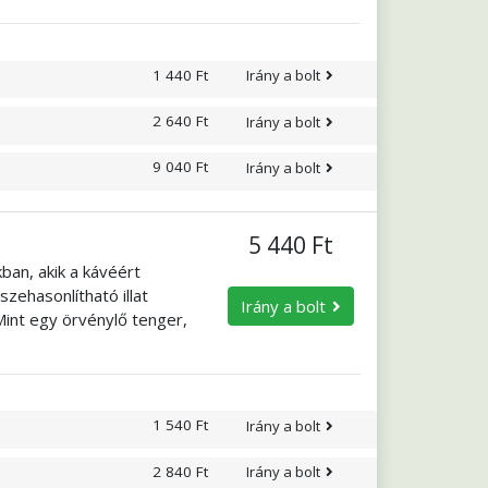
 bármely szakában, akár
yekről származó
1 440 Ft
Irány a bolt
2 640 Ft
Irány a bolt
9 040 Ft
Irány a bolt
5 440 Ft
ban, akik a kávéért
zehasonlítható illat
Irány a bolt
Mint egy örvénylő tenger,
ogva tartja. Egyhangúan
s izgalmat? Kóstolja meg a
a!
1 540 Ft
Irány a bolt
2 840 Ft
Irány a bolt