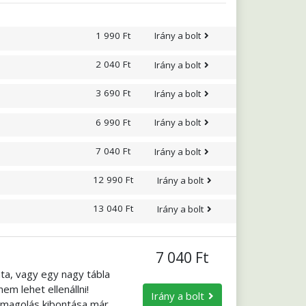
retne, mézzel is
1 990 Ft
Irány a bolt
2 040 Ft
Irány a bolt
3 690 Ft
Irány a bolt
6 990 Ft
Irány a bolt
7 040 Ft
Irány a bolt
12 990 Ft
Irány a bolt
13 040 Ft
Irány a bolt
7 040 Ft
ta, vagy egy nagy tábla
em lehet ellenállni!
Irány a bolt
somagolás kibontása már