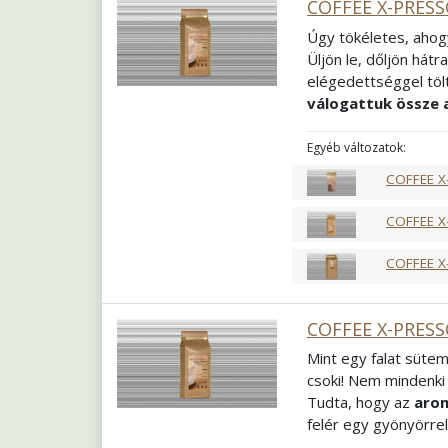
COFFEE X-PRES
Úgy tökéletes, ahog
Üljön le, dőljön hátr
elégedettséggel tölt
válogattuk össze 
meghódító francia p
beszélgetésekhez is 
Egyéb változatok:
össze, hiszen Ön és 
COFFEE X
Összetétel
100% Ar
Pörkölés
Közép f
COFFEE X
Őrlés
Szemes
COFFEE X
COFFEE X-PRESS
Mint egy falat sütem
csoki! Nem mindenki 
Tudta, hogy az
arom
felér egy gyönyörrel
meg sorjában mindet