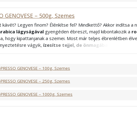
O GENOVESE – 500g, Szemes
t kávét? Legyen finom? Élénkítse fel? Mindkettő? Akkor indítsa a
arabica lágyságával
gyengéden ébreszt, majd kibontakozik a
ro
lja, hogy kipattanjanak a szemei. Most már teljes ébrenlétben élv
ényeztetésre vágyik,
ízesítse tejjel, de önmagában fogyasztva
tő alacsonyabb koffeintartalom miatt bátran fogyaszthatja a nap
áival és barátaival együtt. Az ázsiai és dél-amerikai kávéültetvén
i számára kellemes élményt nyújt.
-PRESSO GENOVESE – 100g, Szemes
bica, 40% Robusta
rancia
-PRESSO GENOVESE – 250g, Szemes
-PRESSO GENOVESE – 1000g, Szemes