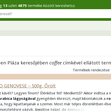
eg
13
üzlet
4875
terméke között kereshetsz.
een Pláza keresőjében
coffee
címkével ellátott ter
Termékek rendezése
O GENOVESE – 500g, Őrölt
t kávét? Legyen finom? Élénkítse fel? Mindkettő? Akkor indítsa a
arabica lágyságával
gyengéden ébreszt, majd kibontakozik a
ro
lja, hogy kipattanjanak a szemei. Most már teljes ébrenlétben élv
ényeztetésre vágyik,
ízesítse tejjel, de önmagában fogyasztva