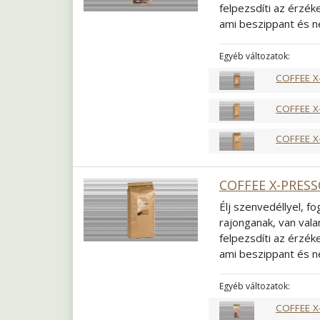
felpezsdíti az érzék
ami beszippant és n
telik a napja, ez is 
Passiont, amely az
a
Egyéb változatok:
Összetétel
60% Ara
COFFEE X
Pörkölés
Világos 
Őrlés
Szemes
COFFEE X
COFFEE X
COFFEE X-PRESS
Élj szenvedéllyel, f
rajonganak, van vala
felpezsdíti az érzék
ami beszippant és n
telik a napja, ez is 
Passiont, amely az
a
Egyéb változatok:
Összetétel
60% Ara
COFFEE X
Pörkölés
Világos 