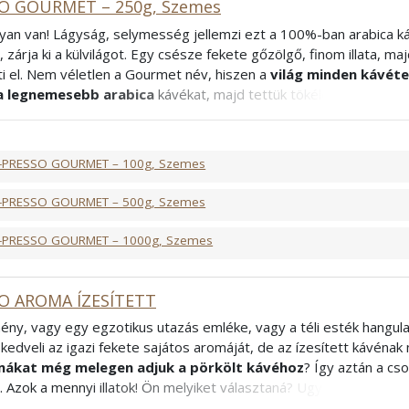
SO GOURMET – 250g, Szemes
yan van! Lágyság, selymesség jellemzi ezt a 100%-ban arabica ká
a, zárja ki a külvilágot. Egy csésze fekete gőzölgő, finom illata, m
i el. Nem véletlen a Gourmet név, hiszen a
világ minden kávét
a legnemesebb arabica
kávékat, majd tettük tökéletessé az igaz
örköléssel. Vendégeket vár?
Alacsonyabb koffeintartalma
miat
kitűnő választás. „Ilyen jó kávét még nem is ittunk!” – mondják a
mi tudjuk a titkot: igen ez a Gourmet.
-PRESSO GOURMET – 100g, Szemes
abica
rancia
-PRESSO GOURMET – 500g, Szemes
-PRESSO GOURMET – 1000g, Szemes
O AROMA ÍZESÍTETT
ény, vagy egy egzotikus utazás emléke, vagy a téli esték hangula
kedveli az igazi fekete sajátos aromáját, de az ízesített kávénak n
ákat még melegen adjuk a pörkölt kávéhoz
? Így aztán a c
. Azok a mennyi illatok! Ön melyiket választaná? Ugye, hogy nem i
! Mivel az ízesített kávék esetében az aromák elnyomják a kávé 