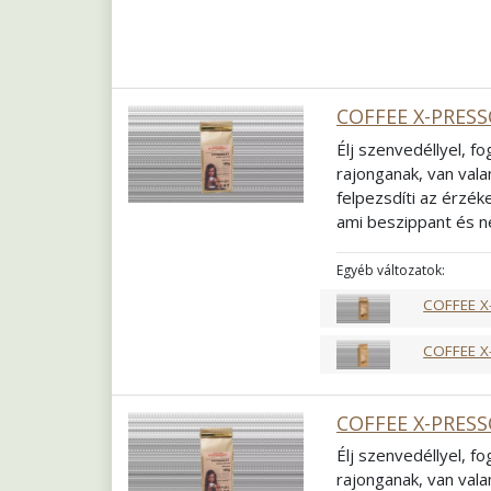
COFFEE X-PRESS
Élj szenvedéllyel, f
rajonganak, van vala
felpezsdíti az érzék
ami beszippant és n
telik a napja, ez is 
Passiont, amely az
a
Egyéb változatok:
Összetétel
60% Ara
COFFEE X
Pörkölés
Világos 
Őrlés
Szemes
COFFEE X
COFFEE X-PRESS
Élj szenvedéllyel, f
rajonganak, van vala