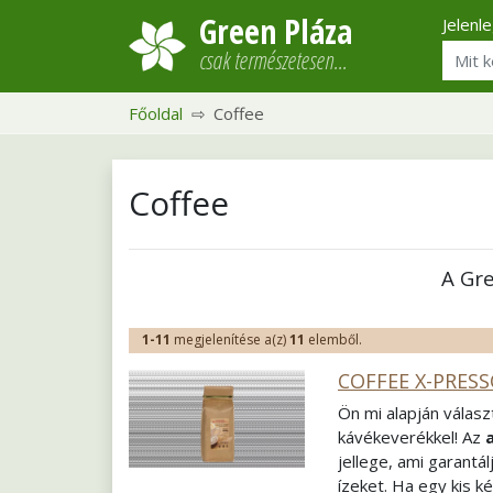
Green Pláza
Jelenl
csak természetesen…
Főoldal
Coffee
Coffee
A Gr
1-11
megjelenítése a(z)
11
elemből.
COFFEE X-PRESS
Ön mi alapján válasz
kávékeverékkel! Az
jellege, ami garantá
ízeket. Ha egy kis k