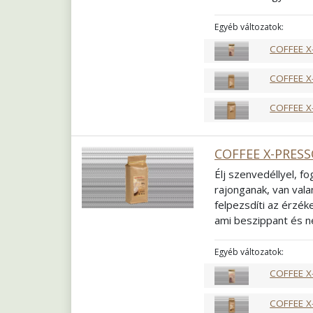
arabicának köszönhe
egyedül, akár kollég
Egyéb változatok:
keverékünk mindenk
COFFEE X
Összetétel
60% Ara
Pörkölés
Közép f
COFFEE X
Őrlés
Szemes
COFFEE X
COFFEE X-PRESS
Élj szenvedéllyel, f
rajonganak, van vala
felpezsdíti az érzék
ami beszippant és n
telik a napja, ez is 
Passiont, amely az
a
Egyéb változatok:
Összetétel
60% Ara
COFFEE X
Pörkölés
Világos 
Őrlés
Szemes
COFFEE X