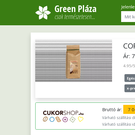
Green Pláza
Jelenl
csak természetesen…
CO
Ár: 
4.95/
Egés
x-pr
Bruttó ár:
7 0
Várható szállítási díj
Várható szállítási i