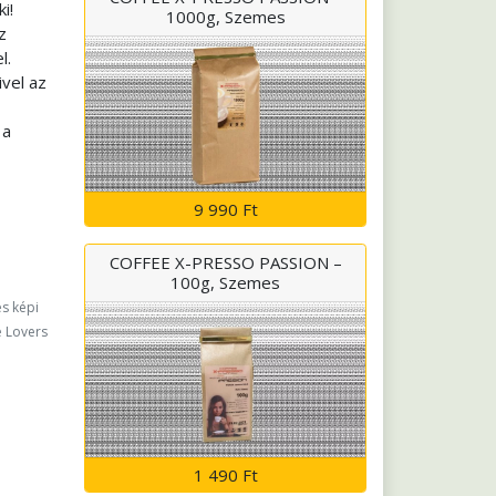
i!
1000g, Szemes
z
l.
vel az
 a
9 990 Ft
COFFEE X-PRESSO PASSION –
100g, Szemes
és képi
e Lovers
1 490 Ft