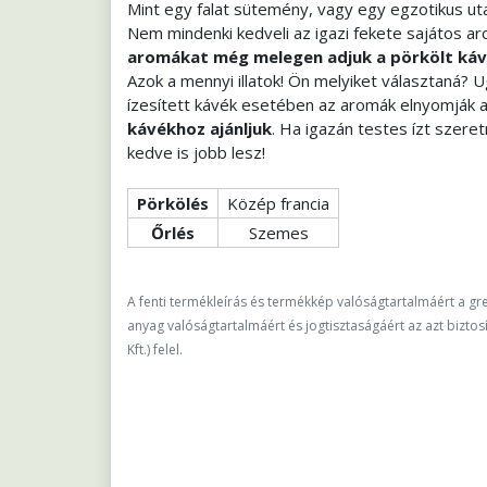
Mint egy falat sütemény, vagy egy egzotikus uta
Nem mindenki kedveli az igazi fekete sajátos aro
aromákat még melegen adjuk a pörkölt ká
Azok a mennyi illatok! Ön melyiket választaná? 
ízesített kávék esetében az aromák elnyomják a
kávékhoz ajánljuk
. Ha igazán testes ízt szeret
kedve is jobb lesz!
Pörkölés
Közép francia
Őrlés
Szemes
A fenti termékleírás és termékkép valóságtartalmáért a gre
anyag valóságtartalmáért és jogtisztaságáért az azt biztosí
Kft.) felel.