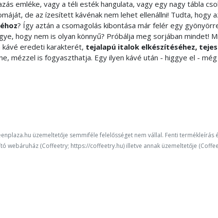
zás emléke, vagy a téli esték hangulata, vagy egy nagy tábla csok
máját, de az ízesített kávénak nem lehet ellenállni! Tudta, hogy a
véhoz
? Így aztán a csomagolás kibontása már felér egy gyönyörre
Ugye, hogy nem is olyan könnyű? Próbálja meg sorjában mindet! Mi
 kávé eredeti karakterét,
tejalapú italok elkészítéséhez, tejes
ne, mézzel is fogyaszthatja. Egy ilyen kávé után - higgye el - még
enplaza.hu üzemeltetője semmiféle felelősséget nem vállal. Fenti termékleírás 
tó webáruház (Coffeetry; https://coffeetry.hu) illetve annak üzemeltetője (Coffe