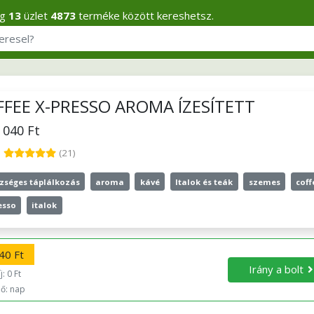
eg
13
üzlet
4873
terméke között kereshetsz.
FFEE X-PRESSO AROMA ÍZESÍTETT
7 040 Ft
5
(21)
zséges táplálkozás
aroma
kávé
Italok és teák
szemes
coff
esso
italok
40 Ft
Irány a bolt
: 0 Ft
dő: nap