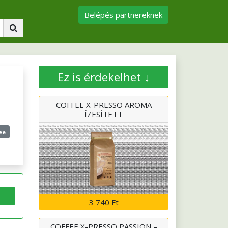
Belépés partnereknek
Ez is érdekelhet ↓
COFFEE X-PRESSO AROMA
ÍZESÍTETT
ee
3 740 Ft
COFFEE X-PRESSO PASSION –