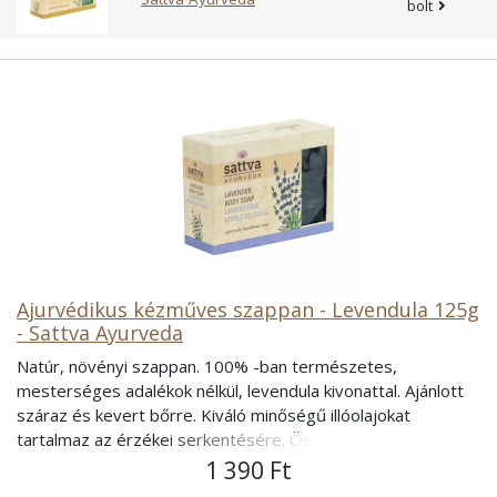
bolt
Ajurvédikus kézműves szappan - Levendula 125g
- Sattva Ayurveda
Natúr, növényi szappan. 100% -ban természetes,
mesterséges adalékok nélkül, levendula kivonattal. Ajánlott
száraz és kevert bőrre. Kiváló minőségű illóolajokat
tartalmaz az érzékei serkentésére. Összetétel: víz, sodium-
lauryl-szarkozinát, sztearinsav, nátrium-hidroxid, glicerin,
1 390 Ft
ricinusolaj, barnarizs olaj, olívaolaj, kókuszolaj, méz,