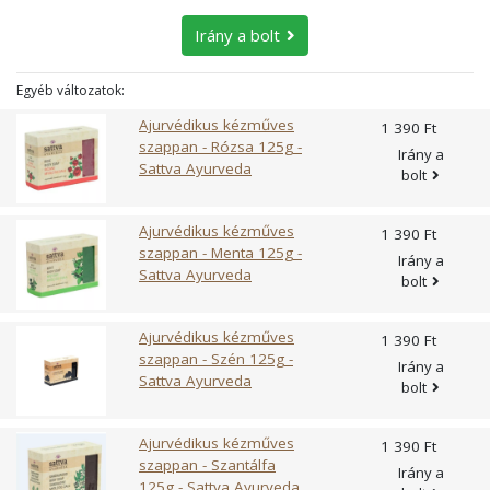
édeskömény, buzérgyökér, levendulakivonat.
Irány a bolt
Egyéb változatok:
Ajurvédikus kézműves
1 390 Ft
szappan - Rózsa 125g -
Irány a
Sattva Ayurveda
bolt
Ajurvédikus kézműves
1 390 Ft
szappan - Menta 125g -
Irány a
Sattva Ayurveda
bolt
Ajurvédikus kézműves
1 390 Ft
szappan - Szén 125g -
Irány a
Sattva Ayurveda
bolt
Ajurvédikus kézműves
1 390 Ft
szappan - Szantálfa
Irány a
125g - Sattva Ayurveda