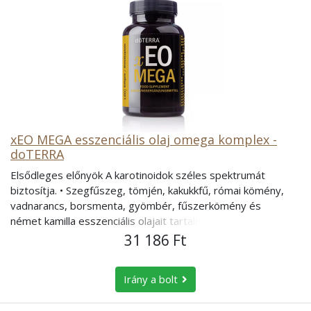
xEO MEGA esszenciális olaj omega komplex -
doTERRA
Elsődleges előnyök A karotinoidok széles spektrumát
biztosítja. • Szegfűszeg, tömjén, kakukkfű, római kömény,
vadnarancs, borsmenta, gyömbér, fűszerkömény és
német kamilla esszenciális olajait tartalmazza.
• A xEO Mega a tengeri eredetű omega zsírsavak
31 186 Ft
széles skáláját, D-vitamint és A-vitamint is biztosít.
• Vegetáriánusbarát lágyzselatin kapszulába töltve. • D-
Irány a bolt
vitamin ○ A D-vitaminra szükség van a gyermekek
növekedéséhez és csontfejlődéséhez.