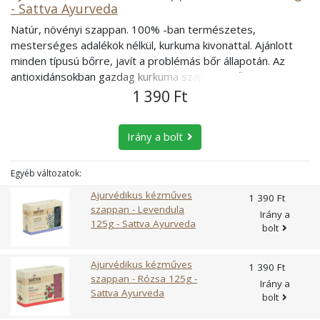
- Sattva Ayurveda
termékválasztásban vagy rendelésben?
Natúr, növényi szappan. 100% -ban természetes,
Hívd ügyfélszolgálatunkat vagy kozmetikusunkat!
mesterséges adalékok nélkül, kurkuma kivonattal. Ajánlott
minden típusú bőrre, javít a problémás bőr állapotán. Az
antioxidánsokban gazdag kurkuma szappan erős
antimikrobiális tulajdonságokkal rendelkezik. Segít
1 390 Ft
helyreállítani a bőr egyensúlyát, javít a problémás bőr
állapotán. Arc- és testápolásra minden bőrtípusra alkalmas.
Irány a bolt
Összetevők: víz, sodium-lauryl-szarkozinát, sztearinsav,
nátrium-hidroxid, glicerin, ricinus olaj, rizskorpa olaj, olíva
olaj, kókusz olaj, kurkuma kivonat, méz kivonat, Manjishtha,
Egyéb változatok:
Mulethi.
Ajurvédikus kézműves
1 390 Ft
szappan - Levendula
Irány a
125g - Sattva Ayurveda
bolt
Ajurvédikus kézműves
1 390 Ft
szappan - Rózsa 125g -
Irány a
Sattva Ayurveda
bolt