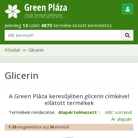
Green Pláza
csak természetesen…
Jelenleg
13
üzlet
4873
terméke között kereshetsz.
Főoldal
Glicerin
Glicerin
A Green Pláza keresőjében
glicerin
címkével
ellátott termékek
Termékek rendezése:
Alapértelmezett
ABC sorrend
Ár alapján
1-20
megjelenítése a(z)
30
elemből.