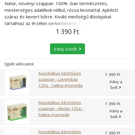
Natúr, növényi szappan. 100% -ban természetes,
mesterséges adalékok nélkül, rózsa kivonattal. Ajánlott
száraz és kevert bőrre. Kiváló minőségű illóolajokat
tartalmaz az érzékei serkentésére. Összetétel: víz, nátrium-
lauril-szarkozinát, sztearinsav, nátrium-hidroxid, glicerin,
1 390 Ft
ricinusolaj, rizskorpaolaj, olívaolaj, kókuszdióolaj, rózsa, méz
kivonat, édeskömény, buzérgyökér .
Irány a bolt
Egyéb változatok:
Ajurvédikus kézműves
1 390 Ft
szappan - Levendula
Irány a
125g - Sattva Ayurveda
bolt
Ajurvédikus kézműves
1 390 Ft
szappan - Menta 125g -
Irány a
Sattva Ayurveda
bolt
Ajurvédikus kézműves
1 390 Ft