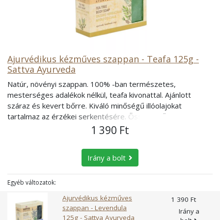
Ajurvédikus kézműves szappan - Teafa 125g -
Sattva Ayurveda
Natúr, növényi szappan. 100% -ban természetes,
mesterséges adalékok nélkül, teafa kivonattal. Ajánlott
száraz és kevert bőrre. Kiváló minőségű illóolajokat
tartalmaz az érzékei serkentésére. Összetevők: víz,
sodium-lauryl-szarkozinát, sztearinsav, nátrium-hidroxid,
1 390 Ft
glicerin, ricinus olaj, rizskorpa olaj, olíva olaj, kókusz olaj,
teafa, méz kivonat, Manjishtha, Mulethi.
Irány a bolt
Egyéb változatok:
Ajurvédikus kézműves
1 390 Ft
szappan - Levendula
Irány a
125g - Sattva Ayurveda