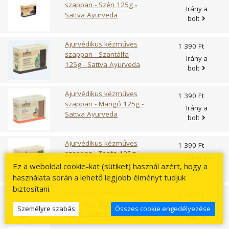
szappan - Szén 125g -
Irány a
Sattva Ayurveda
bolt
Ajurvédikus kézműves
1 390 Ft
szappan - Szantálfa
Irány a
125g - Sattva Ayurveda
bolt
Ajurvédikus kézműves
1 390 Ft
szappan - Mangó 125g -
Irány a
Sattva Ayurveda
bolt
Ajurvédikus kézműves
1 390 Ft
szappan - Teafa 125g -
Irány a
Sattva Ayurveda
Ez a weboldal cookie-kat (sütiket) használ azért, hogy a
bolt
használata során a lehető legjobb élményt tudjuk
biztosítani.
Ajurvédikus kézműves
1 390 Ft
szappan - Kurkuma
Irány a
Személyre szabás
Összes cookie engedélyezése
125g - Sattva Ayurveda
bolt