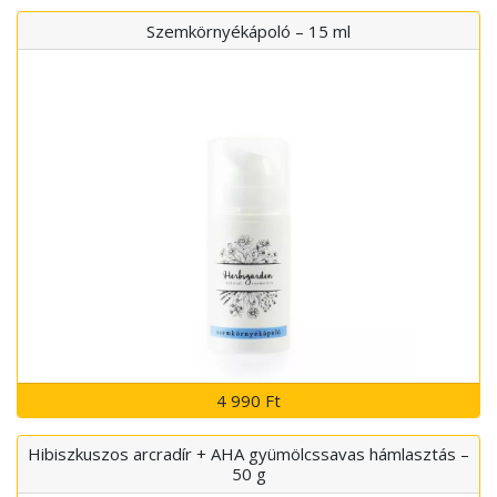
Szemkörnyékápoló – 15 ml
4 990 Ft
Hibiszkuszos arcradír + AHA gyümölcssavas hámlasztás –
50 g