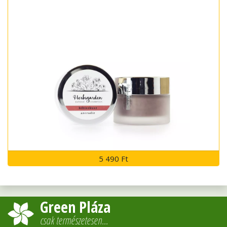
5 490 Ft
Green Pláza
csak természetesen…