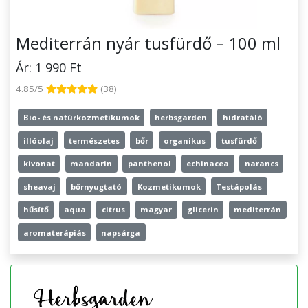
Mediterrán nyár tusfürdő – 100 ml
Ár: 1 990 Ft
4.85/5
(38)
Bio- és natúrkozmetikumok
herbsgarden
hidratáló
illóolaj
természetes
bőr
organikus
tusfürdő
kivonat
mandarin
panthenol
echinacea
narancs
sheavaj
bőrnyugtató
Kozmetikumok
Testápolás
hűsítő
aqua
citrus
magyar
glicerin
mediterrán
aromaterápiás
napsárga