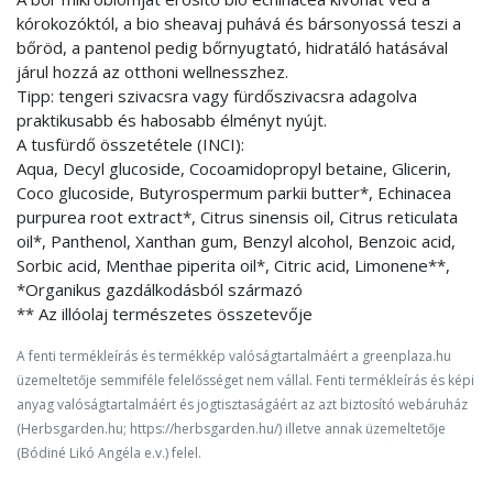
kórokozóktól, a bio sheavaj puhává és bársonyossá teszi a
bőröd, a pantenol pedig bőrnyugtató, hidratáló hatásával
járul hozzá az otthoni wellnesszhez.
Tipp: tengeri szivacsra vagy fürdőszivacsra adagolva
praktikusabb és habosabb élményt nyújt.
A tusfürdő összetétele (INCI):
Aqua, Decyl glucoside, Cocoamidopropyl betaine, Glicerin,
Coco glucoside, Butyrospermum parkii butter*, Echinacea
purpurea root extract*, Citrus sinensis oil, Citrus reticulata
oil*, Panthenol, Xanthan gum, Benzyl alcohol, Benzoic acid,
Sorbic acid, Menthae piperita oil*, Citric acid, Limonene**,
*Organikus gazdálkodásból származó
** Az illóolaj természetes összetevője
A fenti termékleírás és termékkép valóságtartalmáért a greenplaza.hu
üzemeltetője semmiféle felelősséget nem vállal. Fenti termékleírás és képi
anyag valóságtartalmáért és jogtisztaságáért az azt biztosító webáruház
(Herbsgarden.hu; https://herbsgarden.hu/) illetve annak üzemeltetője
(Bódiné Likó Angéla e.v.) felel.