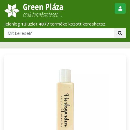
Green Pláza
csak természetesen…
Jelenleg
13
üzlet
4877
terméke között kereshetsz.