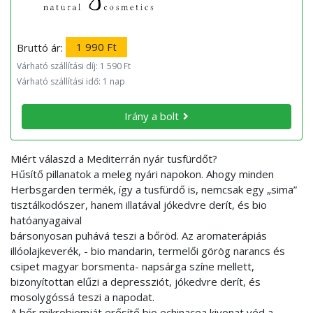
Bruttó ár:
1 990 Ft
Várható szállítási díj: 1 590 Ft
Várható szállítási idő: 1 nap
Irány a bolt
Miért válaszd a Mediterrán nyár tusfürdőt?
Hűsítő pillanatok a meleg nyári napokon. Ahogy minden
Herbsgarden termék, így a tusfürdő is, nemcsak egy „sima”
tisztálkodószer, hanem illatával jókedvre derít, és bio
hatóanyagaival
bársonyosan puhává teszi a bőröd. Az aromaterápiás
illóolajkeverék, - bio mandarin, termelői görög narancs és
csipet magyar borsmenta- napsárga színe mellett,
bizonyítottan elűzi a depressziót, jókedvre derít, és
mosolygóssá teszi a napodat.
A bőr mikrobiomját erősítő bio echinacea kivonat véd a