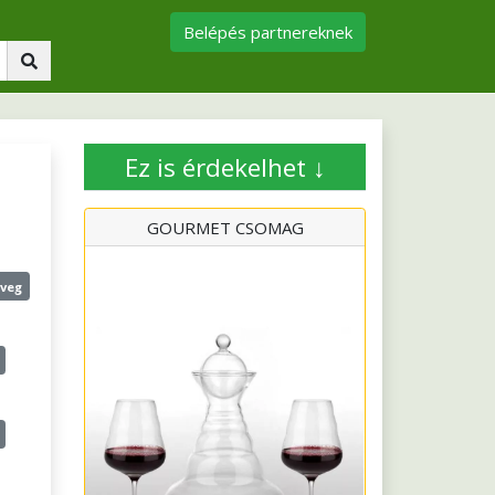
Belépés partnereknek
Ez is érdekelhet ↓
GOURMET CSOMAG
veg