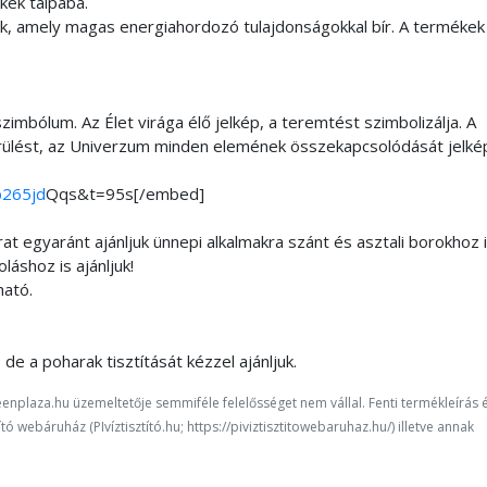
kek talpába.
, amely magas energiahordozó tulajdonságokkal bír. A termékek
zimbólum. Az Élet virága élő jelkép, a teremtést szimbolizálja. A
erülést, az Univerzum minden elemének összekapcsolódását jelkép
b265jd
Qqs&t=95s[/embed]
at egyaránt ajánljuk ünnepi alkalmakra szánt és asztali borokhoz i
láshoz is ajánljuk!
ható.
de a poharak tisztítását kézzel ajánljuk.
enplaza.hu üzemeltetője semmiféle felelősséget nem vállal. Fenti termékleírás 
ó webáruház (PIvíztisztító.hu; https://piviztisztitowebaruhaz.hu/) illetve annak