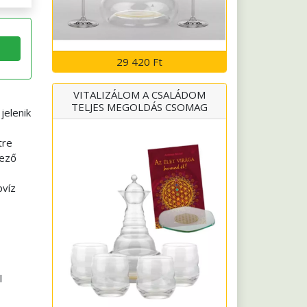
29 420 Ft
VITALIZÁLOM A CSALÁDOM
TELJES MEGOLDÁS CSOMAG
jelenik
tre
mező
pvíz
l