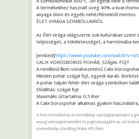
A szimbólumokat 600°C -on égetik bele a termé
A termékekhez használt üveg 40%-a kvarchomok
anyaga ólom és egyéb nehézfémektől mentes.
ÉLET VIRÁGA SZIMBÓLUMRÓL
Az Élet virága világszerte sok kultúrában szent s
teljességet, a tökéletességet, a harmóniába k
[embed]
https://www.youtube.com/watch?v=sr
CALIX VÖRÖSBOROS POHÁR, SZÁJJAL FÚJT
A rendkívül finom vonalvezetésű Calix borospohar
Minden pohár szájjal fújt, egyedi darab. Borkósto
A pohár talpán fehér élet virága szimbólum talál
Előállítás: szájjal fújt
Maximális űrtartalma: 0,5 liter
A Calix borospohár alkalmas gyakori használatra, 
A fenti termékleírás és termékkép valóságtartalmáért a gre
anyag valóságtartalmáért és jogtisztaságáért az azt biztosít
üzemeltetője (GeoMag Water Kft.) felel.