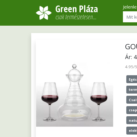
Green Pláza
Jelenl
csak természetesen…
GO
Ár: 
4.95/
Egés
term
Csal
csap
natu
ele