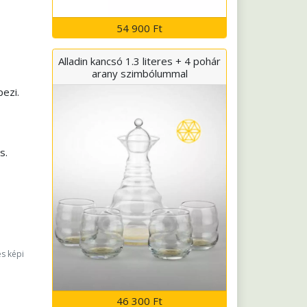
54 900 Ft
Alladin kancsó 1.3 literes + 4 pohár
arany szimbólummal
ezi.
s.
és képi
46 300 Ft