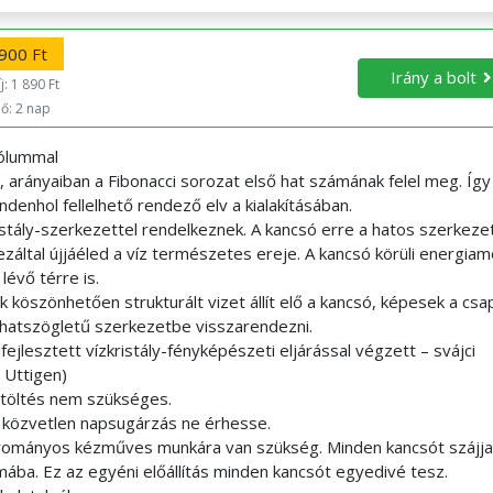
900 Ft
Irány a bolt
j: 1 890 Ft
dő: 2 nap
bólummal
, arányaiban a Fibonacci sorozat első hat számának felel meg. Így 
nhol fellelhető rendező elv a kialakításában.
ristály-szerkezettel rendelkeznek. A kancsó erre a hatos szerkeze
t, ezáltal újjáéled a víz természetes ereje. A kancsó körüli energia
lévő térre is.
szönhetően strukturált vizet állít elő a kancsó, képesek a csa
s, hatszögletű szerkezetbe visszarendezni.
jlesztett vízkristály-fényképészeti eljárással végzett – svájci
 Uttigen)
ltöltés nem szükséges.
t közvetlen napsugárzás ne érhesse.
gyományos kézműves munkára van szükség. Minden kancsót szájja
rmába. Ez az egyéni előállítás minden kancsót egyedivé tesz.