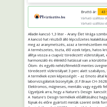
Bruttó ár:
43 
Várható szállítási dí
Várható szállítási i
Alladin kancsó 1,3 liter - Arany Élet Virága szim
A kancsó hat részből álló lépcsőzetes kialakítása
meg az aranymetszés, azaz a természetben minde
A természetes, tiszta, élő vizek teljes, hatos k
állítja vissza a csapvíz töredezett vízkristályai
harmonizáló és élénkítő hatással van a körülötte 
Ólom- és egyéb nehézfémektől mentes üvegnek kö
töredezett vízkristályait 3 perc alatt szabályo
A termékek ezen képességét – az Emoto által kife
laborvizsgálatok bizonyítják. (E.F.Braun CH-3628
Elektromos, mágneses, mentális vagy egyéb fe
Ügyeljünk arra, hogy a Nature's Design kancsó
A Nature's Design termékek előállításához ha
fújnak és előre gyártott minták szerint öntik fo