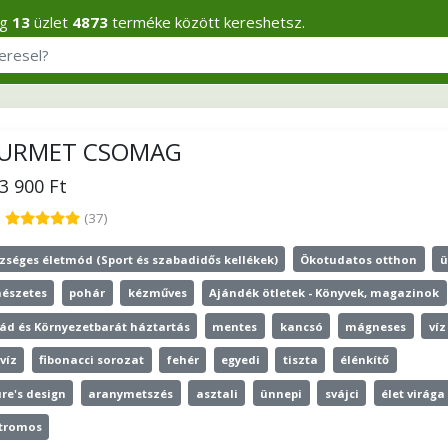
eg
13
üzlet
4873
terméke között kereshetsz.
URMET CSOMAG
43 900 Ft
5
(37)
zséges életmód (Sport és szabadidős kellékek)
Ökotudatos otthon
ü
észetes
pohár
kézműves
Ajándék ötletek - Könyvek, magazinok
ád és Környezetbarát háztartás
mentes
kancsó
mágneses
víz
víz
fibonacci sorozat
fehér
egyedi
tiszta
élénkítő
re's design
aranymetszés
asztali
ünnepi
svájci
élet virága
ktromos