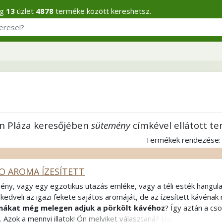
eg
13
üzlet
4878
terméke között kereshetsz.
n Pláza keresőjében
sütemény
címkével ellátott t
Termékek rendezése
O AROMA ÍZESÍTETT
ény, vagy egy egzotikus utazás emléke, vagy a téli esték hangula
kedveli az igazi fekete sajátos aromáját, de az ízesített kávénak n
ákat még melegen adjuk a pörkölt kávéhoz
? Így aztán a c
. Azok a mennyi illatok! Ön melyiket választaná? Ugye, hogy nem i