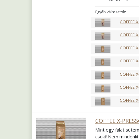
meg sorjában mindet
tejalapú italok elk
Egyéb változatok:
fogyaszthatja. Egy i
COFFEE X
Pörkölés
Közép fra
Őrlés
Szemes
COFFEE X
COFFEE X
COFFEE X
COFFEE X
COFFEE X
COFFEE X
COFFEE X-PRESS
Mint egy falat sütem
csoki! Nem mindenki 