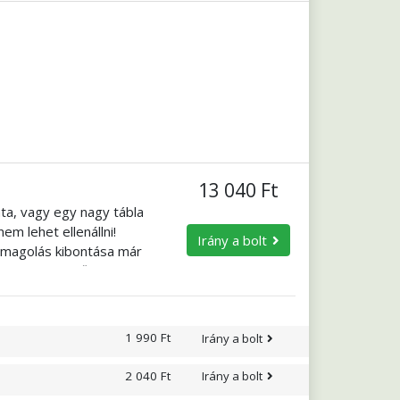
13 040 Ft
ta, vagy egy nagy tábla
em lehet ellenállni!
Irány a bolt
somagolás kibontása már
s olyan könnyű? Próbálja
eredeti karakterét,
retne, mézzel is
1 990 Ft
Irány a bolt
2 040 Ft
Irány a bolt