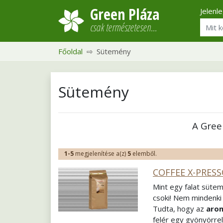
Green Pláza
Jelenl
csak természetesen…
Főoldal
Sütemény
Sütemény
A Gree
1-5
megjelenítése a(z)
5
elemből.
COFFEE X-PRESS
Mint egy falat sütem
csoki! Nem mindenki 
Tudta, hogy az
arom
felér egy gyönyörrel