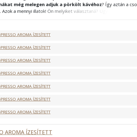
ákat még melegen adjuk a pörkölt kávéhoz
? Így aztán a c
. Azok a mennyi illatok! Ön melyiket választaná? Ugye, hogy nem i
! Mivel az ízesített kávék esetében az aromák elnyomják a kávé 
észítéséhez, tejes kávékhoz ajánljuk
. Ha igazán testes ízt sze
lyen kávé után - higgye el - még a kedve is jobb lesz!
-PRESSO AROMA ÍZESÍTETT
ncia
-PRESSO AROMA ÍZESÍTETT
-PRESSO AROMA ÍZESÍTETT
-PRESSO AROMA ÍZESÍTETT
-PRESSO AROMA ÍZESÍTETT
-PRESSO AROMA ÍZESÍTETT
-PRESSO AROMA ÍZESÍTETT
O AROMA ÍZESÍTETT