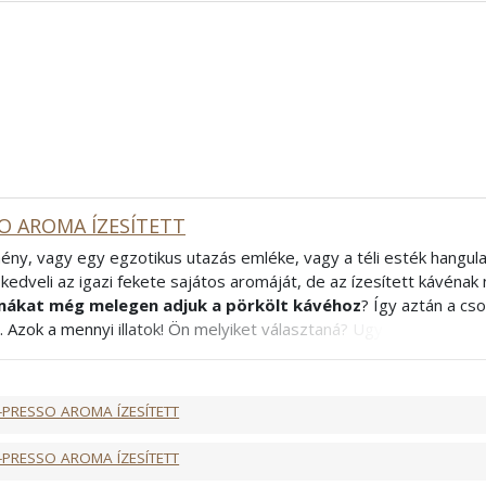
O AROMA ÍZESÍTETT
ény, vagy egy egzotikus utazás emléke, vagy a téli esték hangula
kedveli az igazi fekete sajátos aromáját, de az ízesített kávénak n
ákat még melegen adjuk a pörkölt kávéhoz
? Így aztán a c
. Azok a mennyi illatok! Ön melyiket választaná? Ugye, hogy nem i
! Mivel az ízesített kávék esetében az aromák elnyomják a kávé 
észítéséhez, tejes kávékhoz ajánljuk
. Ha igazán testes ízt sze
lyen kávé után - higgye el - még a kedve is jobb lesz!
-PRESSO AROMA ÍZESÍTETT
ncia
-PRESSO AROMA ÍZESÍTETT