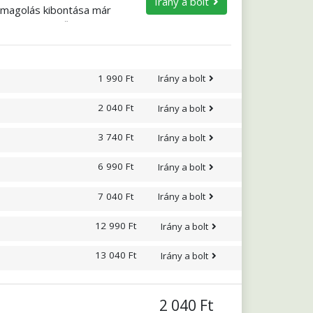
Irány a bolt
somagolás kibontása már
s olyan könnyű? Próbálja
eredeti karakterét,
retne, mézzel is
1 990 Ft
Irány a bolt
2 040 Ft
Irány a bolt
3 740 Ft
Irány a bolt
6 990 Ft
Irány a bolt
7 040 Ft
Irány a bolt
12 990 Ft
Irány a bolt
13 040 Ft
Irány a bolt
2 040 Ft