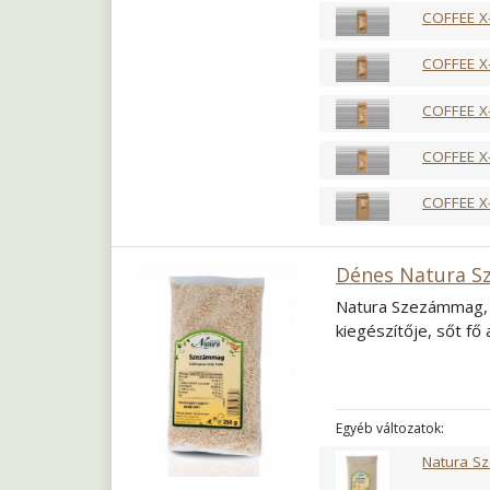
COFFEE X
COFFEE X
COFFEE X
COFFEE X
COFFEE X
Dénes Natura S
Natura Szezámmag, 
kiegészítője, sőt fő
Egyéb változatok:
Natura S