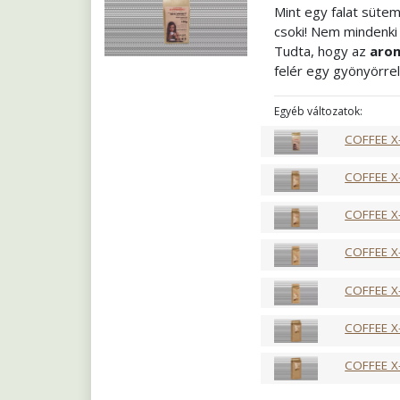
Mint egy falat sütem
csoki! Nem mindenki 
Tudta, hogy az
arom
felér egy gyönyörrel
meg sorjában mindet
tejalapú italok elk
Egyéb változatok:
fogyaszthatja. Egy i
COFFEE X
Pörkölés
Közép fra
Őrlés
Szemes
COFFEE X
COFFEE X
COFFEE X
COFFEE X
COFFEE X
COFFEE X