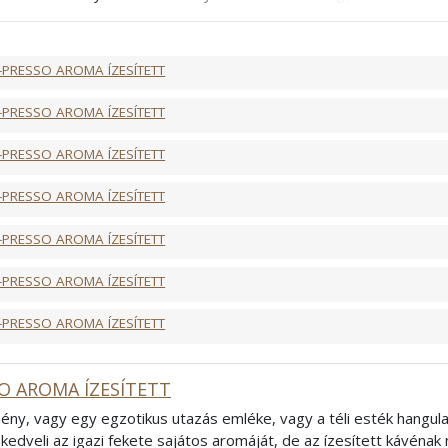
! Mivel az ízesített kávék esetében az aromák elnyomják a kávé 
észítéséhez, tejes kávékhoz ajánljuk
. Ha igazán testes ízt sze
lyen kávé után - higgye el - még a kedve is jobb lesz!
-PRESSO AROMA ÍZESÍTETT
ncia
-PRESSO AROMA ÍZESÍTETT
-PRESSO AROMA ÍZESÍTETT
-PRESSO AROMA ÍZESÍTETT
-PRESSO AROMA ÍZESÍTETT
-PRESSO AROMA ÍZESÍTETT
-PRESSO AROMA ÍZESÍTETT
O AROMA ÍZESÍTETT
ény, vagy egy egzotikus utazás emléke, vagy a téli esték hangula
kedveli az igazi fekete sajátos aromáját, de az ízesített kávénak n