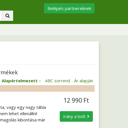
Belépés partnereknek
ermékek
:
Alapértelmezett
ABC sorrend
Ár alapján
12 990 Ft
ta, vagy egy nagy tábla
em lehet ellenállni!
Irány a bolt
somagolás kibontása már
s olyan könnyű? Próbálja