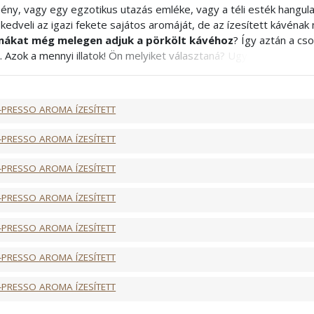
ény, vagy egy egzotikus utazás emléke, vagy a téli esték hangula
kedveli az igazi fekete sajátos aromáját, de az ízesített kávénak n
ákat még melegen adjuk a pörkölt kávéhoz
? Így aztán a c
. Azok a mennyi illatok! Ön melyiket választaná? Ugye, hogy nem i
! Mivel az ízesített kávék esetében az aromák elnyomják a kávé 
észítéséhez, tejes kávékhoz ajánljuk
. Ha igazán testes ízt sze
lyen kávé után - higgye el - még a kedve is jobb lesz!
-PRESSO AROMA ÍZESÍTETT
ncia
-PRESSO AROMA ÍZESÍTETT
-PRESSO AROMA ÍZESÍTETT
-PRESSO AROMA ÍZESÍTETT
-PRESSO AROMA ÍZESÍTETT
-PRESSO AROMA ÍZESÍTETT
-PRESSO AROMA ÍZESÍTETT