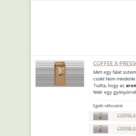
COFFEE X-PRESS
Mint egy falat sütem
csoki! Nem mindenki 
Tudta, hogy az
arom
felér egy gyönyörrel
meg sorjában mindet
tejalapú italok elk
Egyéb változatok:
fogyaszthatja. Egy i
COFFEE X
Pörkölés
Közép fra
Őrlés
Szemes
COFFEE X