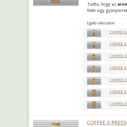
Tudta, hogy az
arom
felér egy gyönyörrel
meg sorjában mindet
tejalapú italok elk
Egyéb változatok:
fogyaszthatja. Egy i
COFFEE X
Pörkölés
Közép fra
Őrlés
Szemes
COFFEE X
COFFEE X
COFFEE X
COFFEE X
COFFEE X
COFFEE X
COFFEE X-PRESS