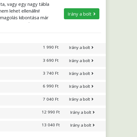
ta, vagy egy nagy tábla
em lehet ellenállni!
Irány a bolt
somagolás kibontása már
s olyan könnyű? Próbálja
eredeti karakterét,
retne, mézzel is
1 990 Ft
Irány a bolt
3 690 Ft
Irány a bolt
3 740 Ft
Irány a bolt
6 990 Ft
Irány a bolt
7 040 Ft
Irány a bolt
12 990 Ft
Irány a bolt
13 040 Ft
Irány a bolt