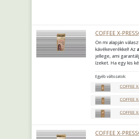
COFFEE X-PRESS
Ön mi alapján válasz
kávékeverékkel! Az
jellege, ami garantá
ízeket. Ha egy kis k
arabicának köszönhe
egyedül, akár kollég
Egyéb változatok:
keverékünk mindenk
COFFEE X
Összetétel
60% Ara
Pörkölés
Közép f
COFFEE X
Őrlés
Szemes
COFFEE X
COFFEE X-PRESS