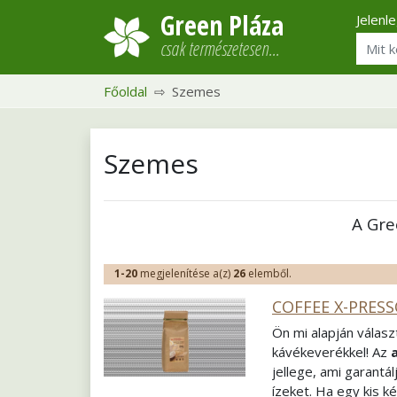
Green Pláza
Jelenl
csak természetesen…
Főoldal
Szemes
Szemes
A Gre
1-20
megjelenítése a(z)
26
elemből.
COFFEE X-PRESS
Ön mi alapján válasz
kávékeverékkel! Az
jellege, ami garantá
ízeket. Ha egy kis k