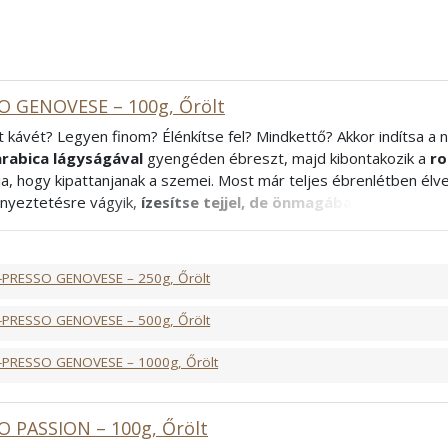
O GENOVESE – 100g, Őrölt
t kávét? Legyen finom? Élénkítse fel? Mindkettő? Akkor indítsa a
arabica lágyságával
gyengéden ébreszt, majd kibontakozik a
ro
lja, hogy kipattanjanak a szemei. Most már teljes ébrenlétben élv
ényeztetésre vágyik,
ízesítse tejjel, de önmagában fogyasztva
tő alacsonyabb koffeintartalom miatt bátran fogyaszthatja a nap
áival és barátaival együtt. Az ázsiai és dél-amerikai kávéültetvén
i számára kellemes élményt nyújt.
-PRESSO GENOVESE – 250g, Őrölt
bica, 40% Robusta
rancia
-PRESSO GENOVESE – 500g, Őrölt
-PRESSO GENOVESE – 1000g, Őrölt
O PASSION – 100g, Őrölt