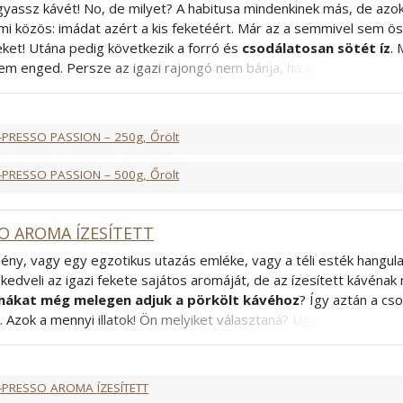
ogyassz kávét! No, de milyet? A habitusa mindenkinek más, de azok
mi közös: imádat azért a kis feketéért. Már az a semmivel sem öss
eket! Utána pedig következik a forró és
csodálatosan sötét íz
. 
em enged. Persze az igazi rajongó nem bánja, ha ez a varázslat f
csak olyan, mint a többi? Mi tudunk rá gyógyírt. Szeretne valami ki
rabica és robusta szenvedélyes nászából
megszületett csod
bica, 40% Robusta
-PRESSO PASSION – 250g, Őrölt
francia
-PRESSO PASSION – 500g, Őrölt
O AROMA ÍZESÍTETT
ény, vagy egy egzotikus utazás emléke, vagy a téli esték hangula
kedveli az igazi fekete sajátos aromáját, de az ízesített kávénak n
ákat még melegen adjuk a pörkölt kávéhoz
? Így aztán a c
. Azok a mennyi illatok! Ön melyiket választaná? Ugye, hogy nem i
! Mivel az ízesített kávék esetében az aromák elnyomják a kávé 
észítéséhez, tejes kávékhoz ajánljuk
. Ha igazán testes ízt sze
lyen kávé után - higgye el - még a kedve is jobb lesz!
-PRESSO AROMA ÍZESÍTETT
ncia