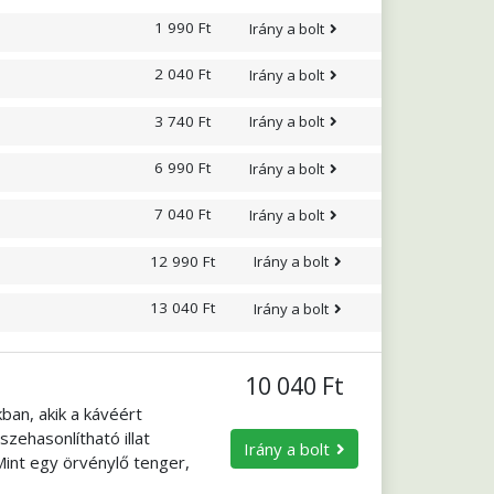
1 990 Ft
Irány a bolt
2 040 Ft
Irány a bolt
3 740 Ft
Irány a bolt
6 990 Ft
Irány a bolt
7 040 Ft
Irány a bolt
12 990 Ft
Irány a bolt
13 040 Ft
Irány a bolt
10 040 Ft
ban, akik a kávéért
zehasonlítható illat
Irány a bolt
Mint egy örvénylő tenger,
ogva tartja. Egyhangúan