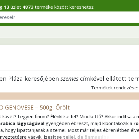
eg
13
üzlet
4873
terméke között kereshetsz.
en Pláza keresőjében
szemes
címkével ellátott te
Termékek rendezése
O GENOVESE – 500g, Őrölt
t kávét? Legyen finom? Élénkítse fel? Mindkettő? Akkor indítsa a
arabica lágyságával
gyengéden ébreszt, majd kibontakozik a
ro
lja, hogy kipattanjanak a szemei. Most már teljes ébrenlétben élv
ényeztetésre vágyik,
ízesítse tejjel, de önmagában fogyasztva