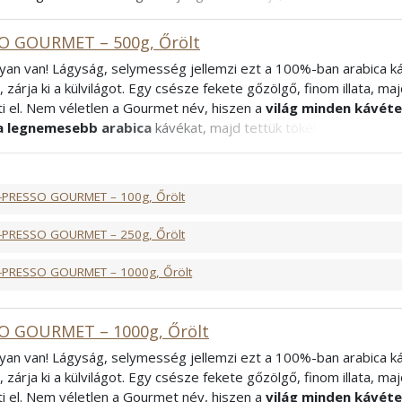
csak olyan, mint a többi? Mi tudunk rá gyógyírt. Szeretne valami ki
rabica és robusta szenvedélyes nászából
megszületett csod
O GOURMET – 500g, Őrölt
bica, 40% Robusta
yan van! Lágyság, selymesség jellemzi ezt a 100%-ban arabica ká
francia
a, zárja ki a külvilágot. Egy csésze fekete gőzölgő, finom illata, m
i el. Nem véletlen a Gourmet név, hiszen a
világ minden kávét
a legnemesebb arabica
kávékat, majd tettük tökéletessé az igaz
örköléssel. Vendégeket vár?
Alacsonyabb koffeintartalma
miat
kitűnő választás. „Ilyen jó kávét még nem is ittunk!” – mondják a
mi tudjuk a titkot: igen ez a Gourmet.
-PRESSO GOURMET – 100g, Őrölt
abica
rancia
-PRESSO GOURMET – 250g, Őrölt
-PRESSO GOURMET – 1000g, Őrölt
O GOURMET – 1000g, Őrölt
yan van! Lágyság, selymesség jellemzi ezt a 100%-ban arabica ká
a, zárja ki a külvilágot. Egy csésze fekete gőzölgő, finom illata, m
i el. Nem véletlen a Gourmet név, hiszen a
világ minden kávét