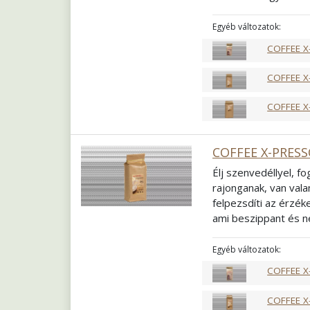
arabicának köszönhe
egyedül, akár kollég
Egyéb változatok:
keverékünk mindenk
COFFEE X
Összetétel
60% Ara
Pörkölés
Közép f
COFFEE X
Őrlés
Szemes
COFFEE X
COFFEE X-PRESS
Élj szenvedéllyel, f
rajonganak, van vala
felpezsdíti az érzék
ami beszippant és n
telik a napja, ez is 
Passiont, amely az
a
Egyéb változatok:
Összetétel
60% Ara
COFFEE X
Pörkölés
Világos 
Őrlés
Szemes
COFFEE X