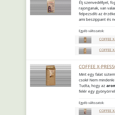
Élj szenvedéllyel, f
rajonganak, van vala
felpezsdíti az érzék
ami beszippant és n
telik a napja, ez is 
Passiont, amely az
a
Egyéb változatok:
Összetétel
60% Ara
COFFEE X
Pörkölés
Világos 
Őrlés
Szemes
COFFEE X
COFFEE X-PRESS
Mint egy falat sütem
csoki! Nem mindenki 
Tudta, hogy az
arom
felér egy gyönyörrel
meg sorjában mindet
tejalapú italok elk
Egyéb változatok:
fogyaszthatja. Egy i
COFFEE X
Pörkölés
Közép fra