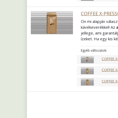
COFFEE X-PRESS
Ön mi alapján válasz
kávékeverékkel! Az
jellege, ami garantá
ízeket. Ha egy kis k
arabicának köszönhe
egyedül, akár kollég
Egyéb változatok:
keverékünk mindenk
COFFEE X
Összetétel
60% Ara
Pörkölés
Közép f
COFFEE X
Őrlés
Szemes
COFFEE X