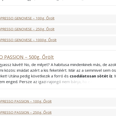
tő alacsonyabb koffeintartalom miatt bátran fogyaszthatja a nap
áival és barátaival együtt. Az ázsiai és dél-amerikai kávéültetvén
i számára kellemes élményt nyújt.
-PRESSO GENOVESE – 100g, Őrölt
bica, 40% Robusta
rancia
-PRESSO GENOVESE – 250g, Őrölt
-PRESSO GENOVESE – 1000g, Őrölt
O PASSION – 500g, Őrölt
ogyassz kávét! No, de milyet? A habitusa mindenkinek más, de azok
mi közös: imádat azért a kis feketéért. Már az a semmivel sem öss
eket! Utána pedig következik a forró és
csodálatosan sötét íz
. 
em enged. Persze az igazi rajongó nem bánja, ha ez a varázslat f
csak olyan, mint a többi? Mi tudunk rá gyógyírt. Szeretne valami ki
rabica és robusta szenvedélyes nászából
megszületett csod
bica, 40% Robusta
-PRESSO PASSION – 100g, Őrölt
francia
-PRESSO PASSION – 250g, Őrölt