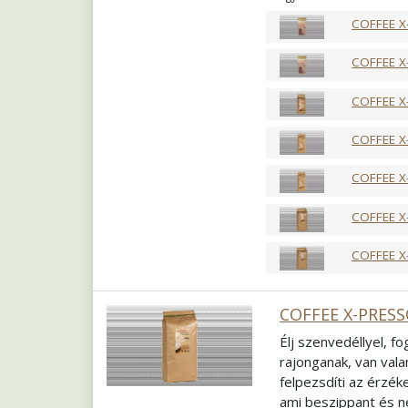
fogyaszthatja. Egy i
COFFEE X
Pörkölés
Közép fra
Őrlés
Szemes
COFFEE X
COFFEE X
COFFEE X
COFFEE X
COFFEE X
COFFEE X
COFFEE X-PRESS
Élj szenvedéllyel, f
rajonganak, van vala
felpezsdíti az érzék
ami beszippant és n