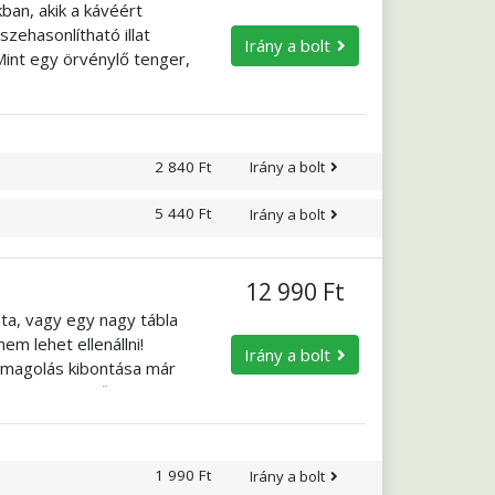
ban, akik a kávéért
zehasonlítható illat
Irány a bolt
Mint egy örvénylő tenger,
ogva tartja. Egyhangúan
s izgalmat? Kóstolja meg a
a!
2 840 Ft
Irány a bolt
5 440 Ft
Irány a bolt
12 990 Ft
ta, vagy egy nagy tábla
em lehet ellenállni!
Irány a bolt
somagolás kibontása már
s olyan könnyű? Próbálja
eredeti karakterét,
retne, mézzel is
1 990 Ft
Irány a bolt