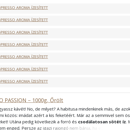
lyen kávé után - higgye el - még a kedve is jobb lesz!
-PRESSO AROMA ÍZESÍTETT
ncia
-PRESSO AROMA ÍZESÍTETT
-PRESSO AROMA ÍZESÍTETT
-PRESSO AROMA ÍZESÍTETT
-PRESSO AROMA ÍZESÍTETT
-PRESSO AROMA ÍZESÍTETT
-PRESSO AROMA ÍZESÍTETT
O PASSION – 1000g, Őrölt
ogyassz kávét! No, de milyet? A habitusa mindenkinek más, de azok
mi közös: imádat azért a kis feketéért. Már az a semmivel sem öss
eket! Utána pedig következik a forró és
csodálatosan sötét íz
. 
em enged. Persze az igazi rajongó nem bánja, ha ez a varázslat f