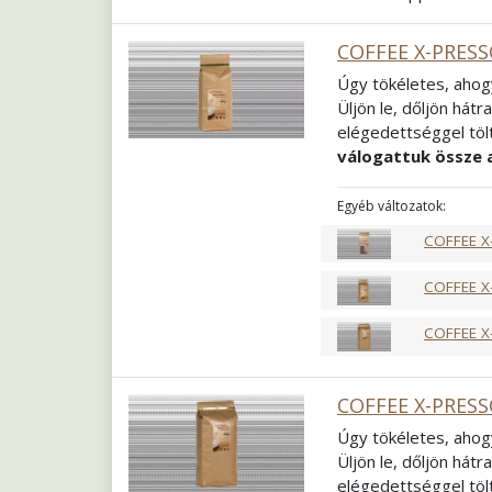
telik a napja, ez is 
Passiont, amely az
a
COFFEE X-PRESS
Összetétel
60% Ara
Úgy tökéletes, ahog
Pörkölés
Világos 
Üljön le, dőljön hátr
Őrlés
Szemes
elégedettséggel tölt
válogattuk össze 
meghódító francia p
beszélgetésekhez is 
Egyéb változatok:
össze, hiszen Ön és 
COFFEE X
Összetétel
100% Ar
Pörkölés
Közép f
COFFEE X
Őrlés
Szemes
COFFEE X
COFFEE X-PRESS
Úgy tökéletes, ahog
Üljön le, dőljön hátr
elégedettséggel tölt