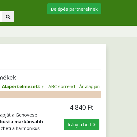
Belépés partnereknek
rmékek
:
Alapértelmezett
ABC sorrend
Ár alapján
4 840 Ft
 napját a Genovese
busta markánsabb
Irány a bolt
ezheti a harmonikus
 is kellemes
. Az