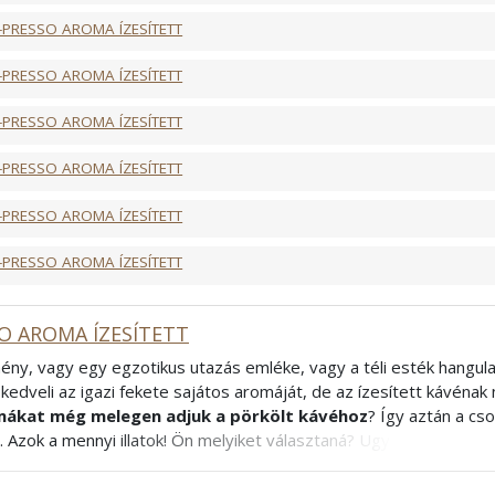
-PRESSO AROMA ÍZESÍTETT
-PRESSO AROMA ÍZESÍTETT
-PRESSO AROMA ÍZESÍTETT
-PRESSO AROMA ÍZESÍTETT
-PRESSO AROMA ÍZESÍTETT
-PRESSO AROMA ÍZESÍTETT
O AROMA ÍZESÍTETT
ény, vagy egy egzotikus utazás emléke, vagy a téli esték hangula
kedveli az igazi fekete sajátos aromáját, de az ízesített kávénak n
ákat még melegen adjuk a pörkölt kávéhoz
? Így aztán a c
. Azok a mennyi illatok! Ön melyiket választaná? Ugye, hogy nem i
! Mivel az ízesített kávék esetében az aromák elnyomják a kávé 
észítéséhez, tejes kávékhoz ajánljuk
. Ha igazán testes ízt sze