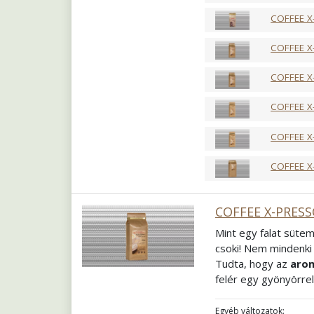
Őrlés
Szemes
COFFEE X
COFFEE X
COFFEE X
COFFEE X
COFFEE X
COFFEE X
COFFEE X-PRESS
Mint egy falat sütem
csoki! Nem mindenki 
Tudta, hogy az
arom
felér egy gyönyörrel
meg sorjában mindet
tejalapú italok elk
Egyéb változatok: