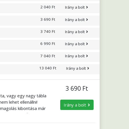
2 040 Ft
Irány a bolt
3 690 Ft
Irány a bolt
3 740 Ft
Irány a bolt
6 990 Ft
Irány a bolt
7 040 Ft
Irány a bolt
13 040 Ft
Irány a bolt
3 690 Ft
ta, vagy egy nagy tábla
em lehet ellenállni!
Irány a bolt
somagolás kibontása már
s olyan könnyű? Próbálja
eredeti karakterét,
retne, mézzel is