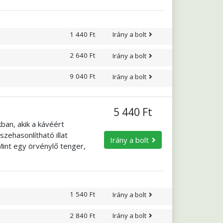
 bármely szakában, akár
yekről származó
1 440 Ft
Irány a bolt
2 640 Ft
Irány a bolt
9 040 Ft
Irány a bolt
5 440 Ft
ban, akik a kávéért
zehasonlítható illat
Irány a bolt
Mint egy örvénylő tenger,
ogva tartja. Egyhangúan
s izgalmat? Kóstolja meg a
a!
1 540 Ft
Irány a bolt
2 840 Ft
Irány a bolt