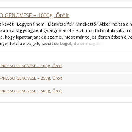
O GENOVESE – 1000g, Őrölt
t kávét? Legyen finom? Élénkítse fel? Mindkettő? Akkor indítsa a
arabica lágyságával
gyengéden ébreszt, majd kibontakozik a
ro
lja, hogy kipattanjanak a szemei. Most már teljes ébrenlétben élv
ényeztetésre vágyik,
ízesítse tejjel, de önmagában fogyasztva
tő alacsonyabb koffeintartalom miatt bátran fogyaszthatja a nap
áival és barátaival együtt. Az ázsiai és dél-amerikai kávéültetvén
i számára kellemes élményt nyújt.
-PRESSO GENOVESE – 100g, Őrölt
bica, 40% Robusta
rancia
-PRESSO GENOVESE – 250g, Őrölt
-PRESSO GENOVESE – 500g, Őrölt