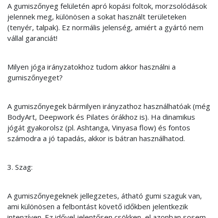
A gumiszőnyeg felületén apró kopási foltok, morzsolódások
jelennek meg, különösen a sokat használt területeken
(tenyér, talpak). Ez normális jelenség, amiért a gyártó nem
vállal garanciát!
Milyen jóga irányzatokhoz tudom akkor használni a
gumiszőnyeget?
A gumiszőnyegek bármilyen irányzathoz használhatóak (még
BodyArt, Deepwork és Pilates órákhoz is). Ha dinamikus
jógát gyakorolsz (pl. Ashtanga, Vinyasa flow) és fontos
számodra a jó tapadás, akkor is bátran használhatod.
3. Szag:
A gumiszőnyegeknek jellegzetes, átható gumi szaguk van,
ami különösen a felbontást követő időkben jelentkezik
intenzíven. Ez idővel jelentősen csökken, el azonban sosem