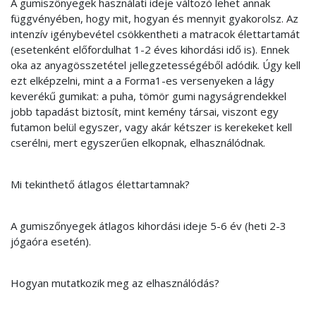
A gumiszőnyegek használati ideje változó lehet annak
függvényében, hogy mit, hogyan és mennyit gyakorolsz. Az
intenzív igénybevétel csökkentheti a matracok élettartamát
(esetenként előfordulhat 1-2 éves kihordási idő is). Ennek
oka az anyagösszetétel jellegzetességéből adódik. Úgy kell
ezt elképzelni, mint a a Forma1-es versenyeken a lágy
keverékű gumikat: a puha, tömör gumi nagyságrendekkel
jobb tapadást biztosít, mint kemény társai, viszont egy
futamon belül egyszer, vagy akár kétszer is kerekeket kell
cserélni, mert egyszerűen elkopnak, elhasználódnak.
Mi tekinthető átlagos élettartamnak?
A gumiszőnyegek átlagos kihordási ideje 5-6 év (heti 2-3
jógaóra esetén).
Hogyan mutatkozik meg az elhasználódás?