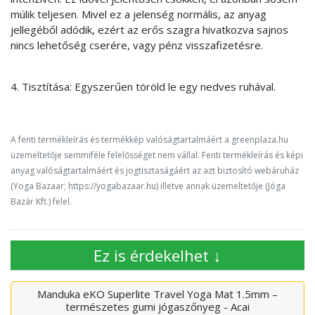
múlik teljesen. Mivel ez a jelenség normális, az anyag
jellegéből adódik, ezért az erős szagra hivatkozva sajnos
nincs lehetőség cserére, vagy pénz visszafizetésre.
4. Tisztítása: Egyszerűen töröld le egy nedves ruhával.
A fenti termékleírás és termékkép valóságtartalmáért a greenplaza.hu
üzemeltetője semmiféle felelősséget nem vállal. Fenti termékleírás és képi
anyag valóságtartalmáért és jogtisztaságáért az azt biztosító webáruház
(Yoga Bazaar; https://yogabazaar.hu) illetve annak üzemeltetője (Jóga
Bazár Kft.) felel.
Ez is érdekelhet ↓
Manduka eKO Superlite Travel Yoga Mat 1.5mm –
természetes gumi jógaszőnyeg - Acai