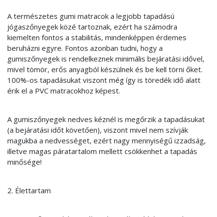
A természetes gumi matracok a legjobb tapadású
jógaszőnyegek közé tartoznak, ezért ha számodra
kiemelten fontos a stabilitás, mindenképpen érdemes
beruházni egyre. Fontos azonban tudni, hogy a
gumiszőnyegek is rendelkeznek minimális bejáratási idővel,
mivel tömör, erős anyagból készülnek és be kell törni őket.
100%-os tapadásukat viszont még így is töredék idő alatt
érik el a PVC matracokhoz képest.
A gumiszőnyegek nedves kéznél is megőrzik a tapadásukat
(a bejáratási időt követően), viszont mivel nem szívják
magukba a nedvességet, ezért nagy mennyiségű izzadság,
illetve magas páratartalom mellett csökkenhet a tapadás
minősége!
2. Élettartam