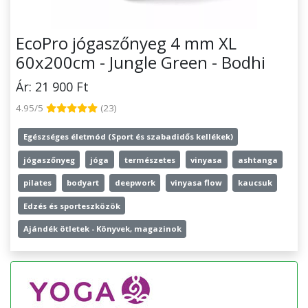
EcoPro jógaszőnyeg 4 mm XL
60x200cm - Jungle Green - Bodhi
Ár: 21 900 Ft
4.95/5
(23)
Egészséges életmód (Sport és szabadidős kellékek)
jógaszőnyeg
jóga
természetes
vinyasa
ashtanga
pilates
bodyart
deepwork
vinyasa flow
kaucsuk
Edzés és sporteszközök
Ajándék ötletek - Könyvek, magazinok