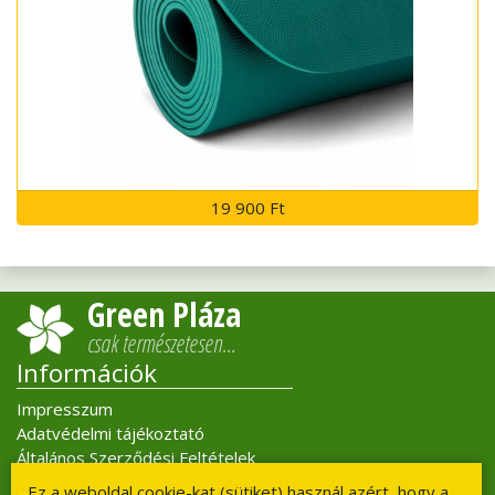
19 900 Ft
Green Pláza
csak természetesen…
Információk
Impresszum
Adatvédelmi tájékoztató
Általános Szerződési Feltételek
Ez a weboldal cookie-kat (sütiket) használ azért, hogy a