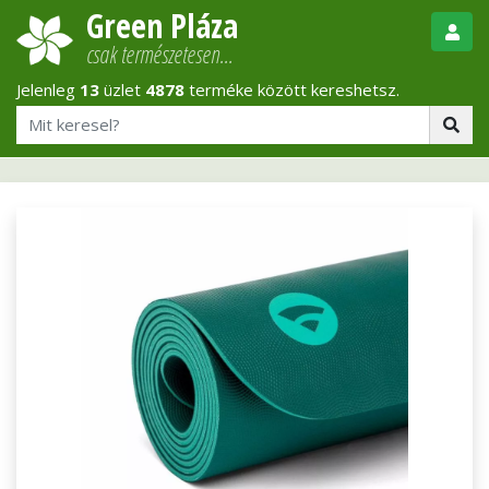
Green Pláza
csak természetesen…
Jelenleg
13
üzlet
4878
terméke között kereshetsz.