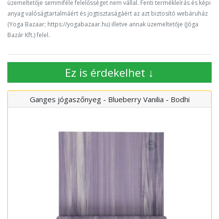
üzemeltetője semmiféle felelősséget nem vállal. Fenti termékleírás és képi
anyag valóságtartalmáért és jogtisztaságáért az azt biztosító webáruház
(Yoga Bazaar; https://yogabazaar.hu) illetve annak üzemeltetője (Jóga
Bazár Kft.) felel.
Ez is érdekelhet ↓
Ganges jógaszőnyeg - Blueberry Vanilia - Bodhi