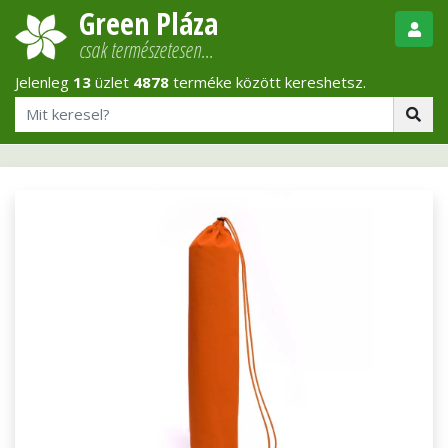
Green Pláza
csak természetesen…
Jelenleg
13
üzlet
4878
terméke között kereshetsz.