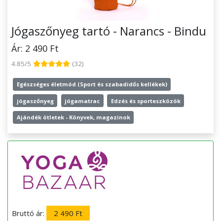
Jógaszőnyeg tartó - Narancs - Bindu
Ár: 2 490 Ft
4.85/5
(32)
Egészséges életmód (Sport és szabadidős kellékek)
jógaszőnyeg
jógamatrac
Edzés és sporteszközök
Ajándék ötletek - Könyvek, magazinok
Bruttó ár:
2 490 Ft