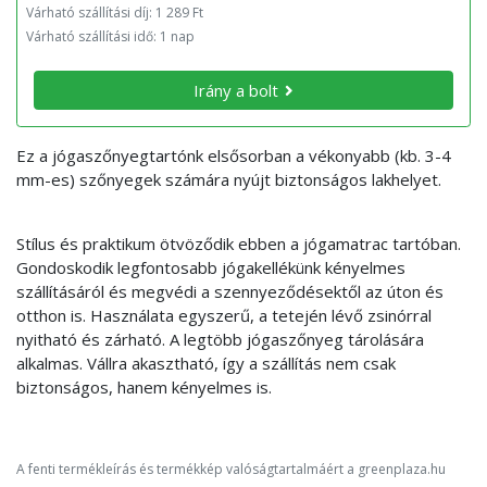
Várható szállítási díj: 1 289 Ft
Várható szállítási idő: 1 nap
Irány a bolt
Ez a jógaszőnyegtartónk elsősorban a vékonyabb (kb. 3-4
mm-es) szőnyegek számára nyújt biztonságos lakhelyet.
Stílus és praktikum ötvöződik ebben a jógamatrac tartóban.
Gondoskodik legfontosabb jógakellékünk kényelmes
szállításáról és megvédi a szennyeződésektől az úton és
otthon is. Használata egyszerű, a tetején lévő zsinórral
nyitható és zárható. A legtöbb jógaszőnyeg tárolására
alkalmas. Vállra akasztható, így a szállítás nem csak
biztonságos, hanem kényelmes is.
A fenti termékleírás és termékkép valóságtartalmáért a greenplaza.hu