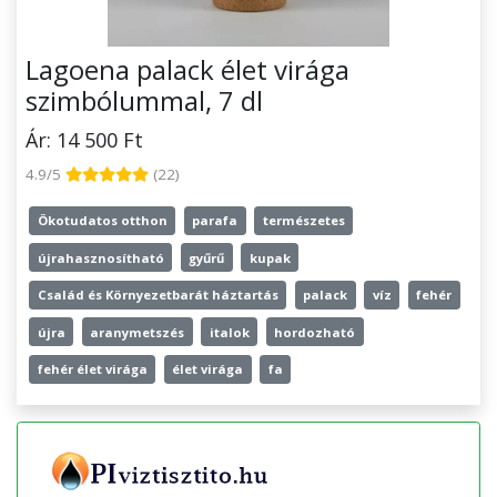
Lagoena palack élet virága
szimbólummal, 7 dl
Ár: 14 500 Ft
4.9/5
(22)
Ökotudatos otthon
parafa
természetes
újrahasznosítható
gyűrű
kupak
Család és Környezetbarát háztartás
palack
víz
fehér
újra
aranymetszés
italok
hordozható
fehér élet virága
élet virága
fa