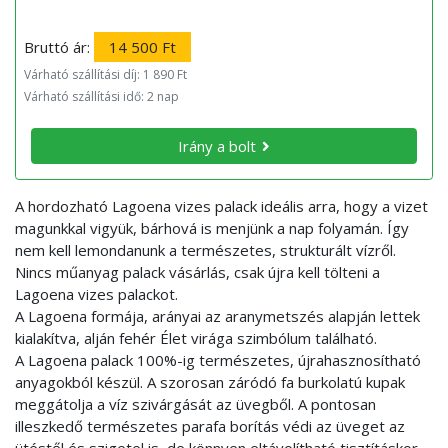
Bruttó ár:
14 500 Ft
Várható szállítási díj: 1 890 Ft
Várható szállítási idő: 2 nap
Irány a bolt
A hordozható Lagoena vizes palack ideális arra, hogy a vizet
magunkkal vigyük, bárhová is menjünk a nap folyamán. Így
nem kell lemondanunk a természetes, strukturált vízről.
Nincs műanyag palack vásárlás, csak újra kell tölteni a
Lagoena vizes palackot.
A Lagoena formája, arányai az aranymetszés alapján lettek
kialakítva, alján fehér Élet virága szimbólum található.
A Lagoena palack 100%-ig természetes, újrahasznosítható
anyagokból készül. A szorosan záródó fa burkolatú kupak
meggátolja a víz szivárgását az üvegből. A pontosan
illeszkedő természetes parafa borítás védi az üveget az