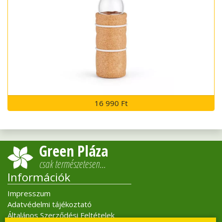
16 990 Ft
Green Pláza
csak természetesen…
Információk
Impresszum
Adatvédelmi tájékoztató
Általános Szerződési Feltételek