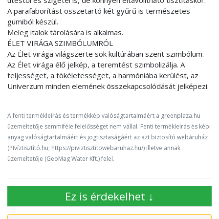
ütéstől és szigetel is, de könnyen eltávolítható tisztításkor.
A parafaborítást összetartó két gyűrű is természetes
gumiból készül.
Meleg italok tárolására is alkalmas.
ÉLET VIRÁGA SZIMBÓLUMRÓL
Az Élet virága világszerte sok kultúrában szent szimbólum.
Az Élet virága élő jelkép, a teremtést szimbolizálja. A
teljességet, a tökéletességet, a harmóniába kerülést, az
Univerzum minden elemének összekapcsolódását jelképezi.
A fenti termékleírás és termékkép valóságtartalmáért a greenplaza.hu
üzemeltetője semmiféle felelősséget nem vállal. Fenti termékleírás és képi
anyag valóságtartalmáért és jogtisztaságáért az azt biztosító webáruház
(PIvíztisztító.hu; https://piviztisztitowebaruhaz.hu/) illetve annak
üzemeltetője (GeoMag Water Kft.) felel.
Ez is érdekelhet ↓