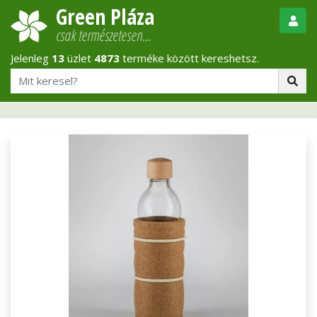
Green Pláza
csak természetesen…
Jelenleg
13
üzlet
4873
terméke között kereshetsz.