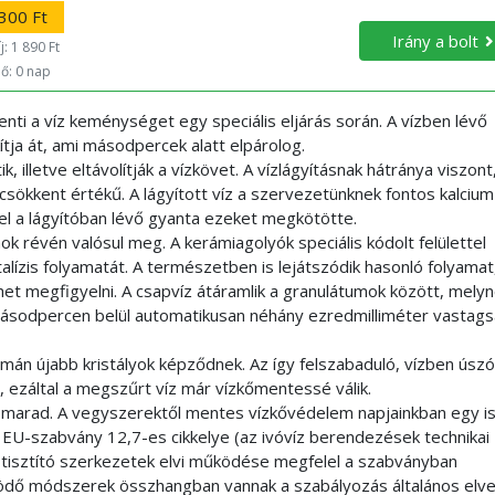
300 Ft
Irány a bolt
j: 1 890 Ft
dő: 0 nap
i a víz keménységet egy speciális eljárás során. A vízben lévő
tja át, ami másodpercek alatt elpárolog.
 illetve eltávolítják a vízkövet. A vízlágyításnak hátránya viszont
csökkent értékű. A lágyított víz a szervezetünknek fontos kalcium
l a lágyítóban lévő gyanta ezeket megkötötte.
révén valósul meg. A kerámiagolyók speciális kódolt felülettel
alízis folyamatát. A természetben is lejátszódik hasonló folyamat
het megfigyelni. A csapvíz átáramlik a granulátumok között, mely
másodpercen belül automatikusan néhány ezredmilliméter vastag
omán újabb kristályok képződnek. Az így felszabaduló, vízben úszó
, ezáltal a megszűrt víz már vízkőmentessé válik.
an marad. A vegyszerektől mentes vízkővédelem napjainkban egy i
 EU-szabvány 12,7-es cikkelye (az ivóvíz berendezések technikai
íz tisztító szerkezetek elvi működése megfelel a szabványban
ödő módszerek összhangban vannak a szabályozás általános elvei