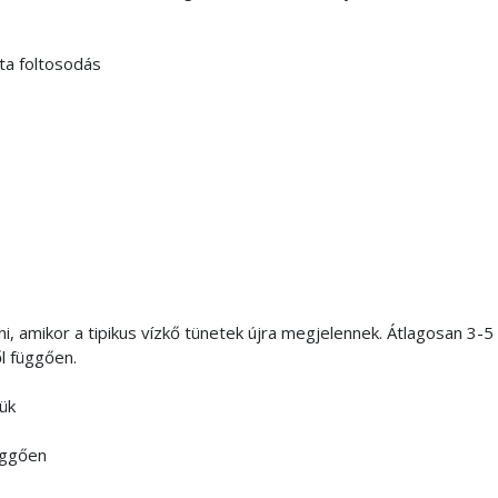
ta foltosodás
ni, amikor a tipikus vízkő tünetek újra megjelennek. Átlagosan 3-5 
l függően.
ük
függően