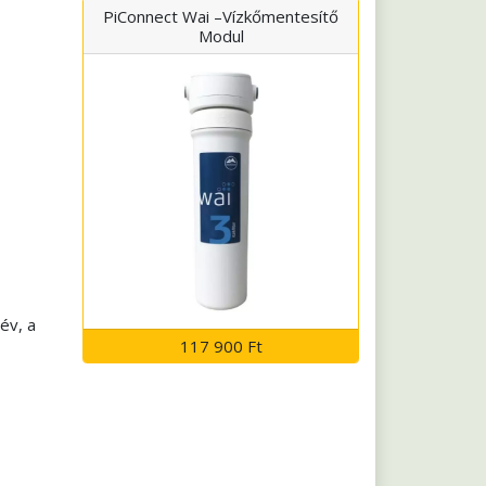
PiConnect Wai –Vízkőmentesítő
Modul
év, a
117 900 Ft