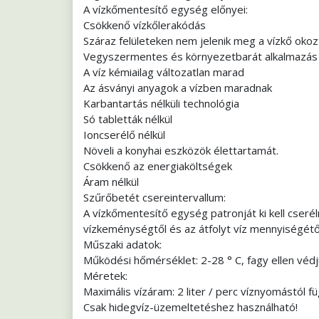
A vízkőmentesítő egység előnyei:
Csökkenő vízkőlerakódás
Száraz felületeken nem jelenik meg a vízkő okoz
Vegyszermentes és környezetbarát alkalmazás
A víz kémiailag változatlan marad
Az ásványi anyagok a vízben maradnak
Karbantartás nélküli technológia
Só tabletták nélkül
Ioncserélő nélkül
Növeli a konyhai eszközök élettartamát.
Csökkenő az energiaköltségek
Áram nélkül
Szűrőbetét csereintervallum:
A vízkőmentesítő egység patronját ki kell cserél
vízkeménységtől és az átfolyt víz mennyiségétő
Műszaki adatok:
Működési hőmérséklet: 2-28 ° C, fagy ellen védj
Méretek:
Maximális vízáram: 2 liter / perc víznyomástól 
Csak hidegvíz-üzemeltetéshez használható!