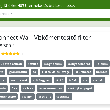
eg
13
üzlet
4878
terméke között kereshetsz.
onnect Wai –Vízkőmentesítő filter
58 300 Ft
5
(19)
tudatos otthon
tisztító
magnézium
környezetbarát
kalcium
nta
granulátum
só
Tiszta víz és levegő
szűrőbetét
mentes
yhai
maunawai
szűrőegység
vízkő
ivóvíz
víz
csapvíz
ámia
újra
száraz
vegyszermentes
ásványi anyagok
őmentesítő
ásványi
speciális
technikai