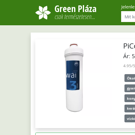
Green Pláza
Jelenl
csak természetesen…
PiC
Ár: 
4.95/
Öko
gya
kon
ker
vízk