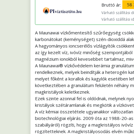
Bruttó ár:
58 
Várható szállítási dí
Várható szállítási i
A Maunawai vízkőmentesítő szűrőegység csökkent
karbonátokat (keménységet) szén-dioxiddá alakí
A hagyományos ioncserélős vízlágyítók csökkentik,
az így kezelt víz, ivóvíz minőség szempontjából 
magnézium ionokból kevesebbet tartalmaz, mive
A Maunawai® vízkővédelem kerámia granulátumok 
rendelkeznek, melyek beindítják a heterogén kat
melyet főként a korallok és kagylók esetében le
következtében a granulátum felületén néhány 
magkristályok keletkeznek.
Ezek szinte azonnal fel is oldódnak, melynek ny
kristályok szétáramlanak és megkötik a vízkövet
A víz kémiai összetétele ugyanakkor változatl
biotechnológiai eljárás. 2009 óta az 1988-20-as
szabályáról) rögzíti, hogy a magkristályos ivóv
rögzítetteknek. A magkristályosodás elvén műk