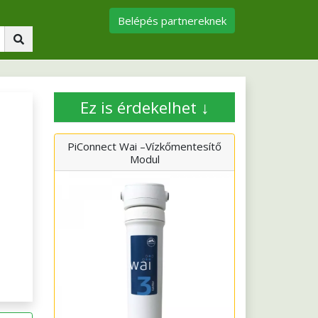
Belépés partnereknek
Ez is érdekelhet ↓
PiConnect Wai –Vízkőmentesítő
Modul