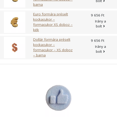
bolt
barna
Euro formára préselt
9 656 Ft
kockacukor –
Irány a
formacukor XS doboz –
bolt
kék
Dollár formára préselt
9 656 Ft
kockacukor –
Irány a
formacukor – XS doboz
bolt
– barna