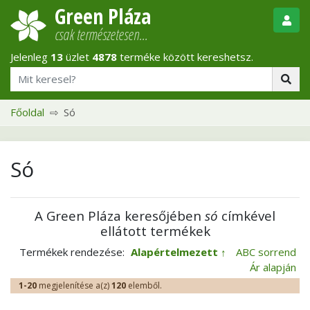
Green Pláza
csak természetesen…
Jelenleg
13
üzlet
4878
terméke között kereshetsz.
Főoldal
Só
Só
A Green Pláza keresőjében
só
címkével
ellátott termékek
Termékek rendezése:
Alapértelmezett
ABC sorrend
Ár alapján
1-20
megjelenítése a(z)
120
elemből.