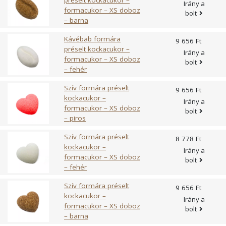
préselt kockacukor –
Irány a
kiszerelésben!
formacukor – XS doboz
bolt
– barna
Összetevők
A termék 1 kg-ra számíott anyagösszetétele:
Kávébab formára
9 656 Ft
Szacharóz: minimum 997 g. A késztermékben 2 %-nál
préselt kockacukor –
Irány a
kisebb mennyiségben felhasználva
formacukor – XS doboz
bolt
(E163) Natblue maximum: 1 g
– fehér
(E163) Enocianin maximum: 1 g
Szív formára préselt
9 656 Ft
(MÉ 1-2-94/36 . számú melléklet 1. rész
kockacukor –
Irány a
előrásának megfelelően)
formacukor – XS doboz
bolt
Nádcukor, porcukor és ételszínezék
– piros
További, kizárólag természetes ételszínezékek: E150a,
E120, E131, E163, E100, E160a, E141, Spirulina blue,
Szív formára préselt
8 778 Ft
Összetevőinkről részletesebben az alábbi gombra
kockacukor –
Irány a
formacukor – XS doboz
kattinva olvashatsz
https://coffeetry.hu/termek-
bolt
– fehér
osszetevok-leirasa/
Fehér és színes termékek
/100 g
/3,5 g
Szív formára préselt
9 656 Ft
Kalória
399 Kcal/1686 kJ
14 Kcal/59kJ
kockacukor –
Irány a
Fehérje
-
-
formacukor – XS doboz
bolt
– barna
Szénhidrát
99,7 gr
3,49