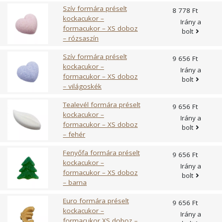
- melyből cukrok
99,7 gr
3,49
Szív formára préselt
8 778 Ft
Zsír
-
-
kockacukor –
Irány a
- melyből telített zsírsavak
-
-
formacukor – XS doboz
bolt
– rózsaszín
Rost
-
-
Só
-
-
Szív formára préselt
9 656 Ft
kockacukor –
Irány a
Barna termékek
/100 g
/3,5 g
formacukor – XS doboz
bolt
– világoskék
Kalória
397 Kcal/1686 kJ
14 Kcal/59kJ
Fehérje
-
-
Tealevél formára préselt
9 656 Ft
Szénhidrát
96,2 gr
3,37
kockacukor –
Irány a
- melyből cukrok
96,2 gr
3,37
formacukor – XS doboz
bolt
Zsír
-
-
– fehér
- melyből telített zsírsavak
-
-
Fenyőfa formára préselt
9 656 Ft
Rost
-
-
kockacukor –
Irány a
Só
-
-
formacukor – XS doboz
bolt
– barna
Euro formára préselt
9 656 Ft
kockacukor –
Irány a
formacukor XS doboz –