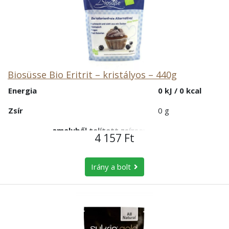
Biosüsse Bio Eritrit – kristályos – 440g
Energia
0 kJ / 0 kcal
Zsír
0 g
- amelyből telített zsírsavak
0 g
4 157 Ft
Szénhidrát
0 g
Irány a bolt
- amelyből cukrok
0 g
Fehérje
0 g
Só
0 g