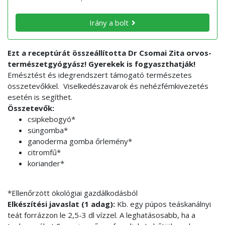
Irány a bolt
Ezt a receptúrát összeállította Dr Csomai Zita orvos-
természetgyógyász! Gyerekek is fogyaszthatják!
Emésztést és idegrendszert támogató természetes
összetevőkkel. Viselkedészavarok és nehézfémkivezetés
esetén is segíthet.
Összetevők:
csipkebogyó*
süngomba*
ganoderma gomba őrlemény*
citromfű*
koriander*
*Ellenőrzött ökológiai gazdálkodásból
Elkészítési javaslat (1 adag):
Kb. egy púpos teáskanálnyi
teát forrázzon le 2,5-3 dl vízzel. A leghatásosabb, ha a