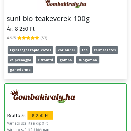
suni-bio-teakeverek-100g
Ár: 8 250 Ft
4.9/5
(53)
Egészséges táplálkozás
koriander
tea
természetes
csipkebogyó
citromfű
gomba
süngomba
ganoderma
Bruttó ár:
8 250 Ft
Várható szállítási díj: 0 Ft
Várható szállítási idő: nap