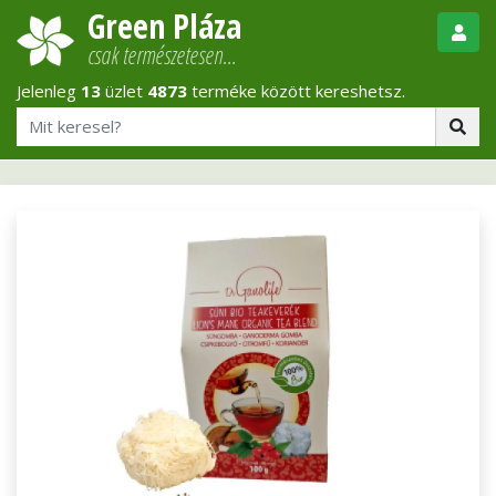
Green Pláza
csak természetesen…
Jelenleg
13
üzlet
4873
terméke között kereshetsz.