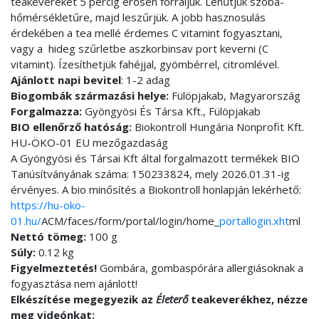
teakeveréket 5 percig erősen forraljuk. Lehűtjük szoba-
hőmérsékletűre, majd leszűrjük. A jobb hasznosulás
érdekében a tea mellé érdemes C vitamint fogyasztani,
vagy a hideg szűrletbe aszkorbinsav port keverni (C
vitamint). Ízesíthetjük fahéjjal, gyömbérrel, citromlével.
Ajánlott napi bevitel
: 1-2 adag
Biogombák származási helye:
Fülöpjakab, Magyarország
Forgalmazza:
Gyöngyösi És Társa Kft., Fülöpjakab
BIO ellenőrző hatóság:
Biokontroll Hungária Nonprofit Kft.
HU-ÖKO-01 EU mezőgazdaság
A Gyöngyösi és Társai Kft által forgalmazott termékek BIO
Tanúsítványának száma: 150233824, mely 2026.01.31-ig
érvényes. A bio minősítés a Biokontroll honlapján lekérhető:
https://hu-oko-
01.hu/
ACM/faces/form/portal/login/home_
portallogin.xht
ml
Nettó tömeg:
100 g
Súly:
0.12 kg
Figyelmeztetés!
Gombára, gombaspórára allergiásoknak a
fogyasztása nem ajánlott!
Elkészítése megegyezik az
Életerő
teakeverékhez, nézze
meg videónkat: