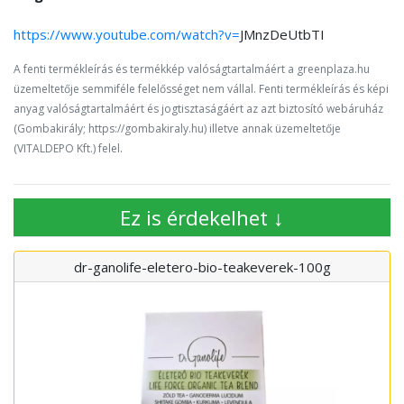
https://www.youtube.com/watch?v=
JMnzDeUtbTI
A fenti termékleírás és termékkép valóságtartalmáért a greenplaza.hu
üzemeltetője semmiféle felelősséget nem vállal. Fenti termékleírás és képi
anyag valóságtartalmáért és jogtisztaságáért az azt biztosító webáruház
(Gombakirály; https://gombakiraly.hu) illetve annak üzemeltetője
(VITALDEPO Kft.) felel.
Ez is érdekelhet ↓
dr-ganolife-eletero-bio-teakeverek-100g