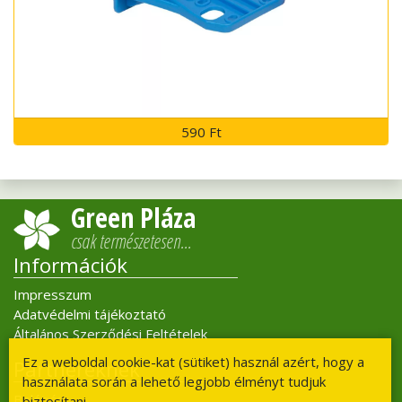
590 Ft
Green Pláza
csak természetesen…
Információk
Impresszum
Adatvédelmi tájékoztató
Általános Szerződési Feltételek
Ez a weboldal cookie-kat (sütiket) használ azért, hogy a
Partnereknek
használata során a lehető legjobb élményt tudjuk
Belépés
biztosítani.