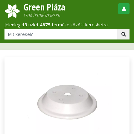
Green Pláza
csak természetesen…
Jelenleg
13
üzlet
4875
terméke között kereshetsz.