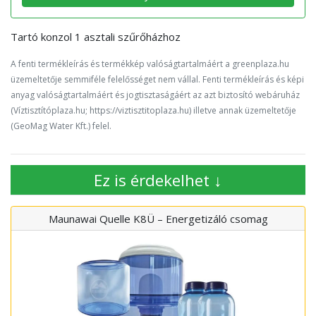
Tartó konzol 1 asztali szűrőházhoz
A fenti termékleírás és termékkép valóságtartalmáért a greenplaza.hu
üzemeltetője semmiféle felelősséget nem vállal. Fenti termékleírás és képi
anyag valóságtartalmáért és jogtisztaságáért az azt biztosító webáruház
(Víztisztítóplaza.hu; https://viztisztitoplaza.hu) illetve annak üzemeltetője
(GeoMag Water Kft.) felel.
Ez is érdekelhet ↓
Maunawai Quelle K8Ü – Energetizáló csomag