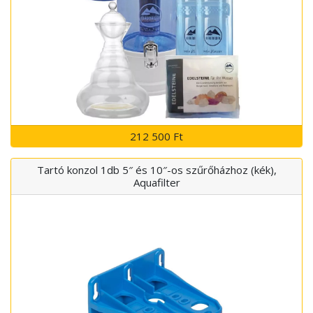
212 500 Ft
Tartó konzol 1db 5″ és 10″-os szűrőházhoz (kék),
Aquafilter