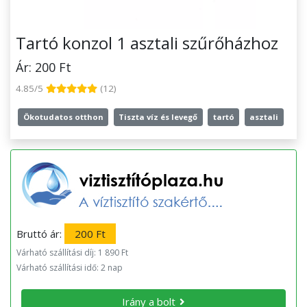
Tartó konzol 1 asztali szűrőházhoz
Ár: 200 Ft
4.85/5
(12)
Ökotudatos otthon
Tiszta víz és levegő
tartó
asztali
Bruttó ár:
200 Ft
Várható szállítási díj: 1 890 Ft
Várható szállítási idő: 2 nap
Irány a bolt