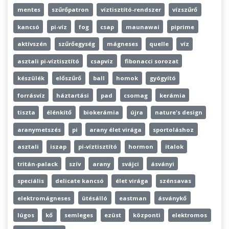
mentes
szűrőpatron
víztisztító-rendszer
vízszűrő
kancsó
pi-víz
fog
csap
maunawai
piprime
aktívszén
szűrőegység
mágneses
quelle
víz
asztali pi-víztisztító
csapvíz
fibonacci sorozat
készülék
előszűrő
ball
homok
gyógyító
forrásvíz
háztartási
pad
csomag
kerámia
tiszta
élénkítő
biokerámia
újra
nature's design
aranymetszés
pi
arany élet virága
sportoláshoz
asztali
iszap
pi-víztisztító
hormon
italok
tritán-palack
szív
arany
svájci
ásványi
speciális
delicate kancsó
élet virága
szénsavas
elektromágneses
ütésálló
eastman
ásványkő
lúgos
kő
semleges
ezüst
központi
elektromos