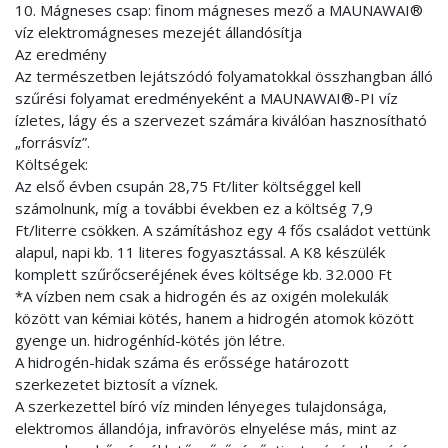
10. Mágneses csap: finom mágneses mező a MAUNAWAI®
víz elektromágneses mezejét állandósítja
Az eredmény
Az természetben lejátszódó folyamatokkal összhangban álló
szűrési folyamat eredményeként a MAUNAWAI®-PI víz
ízletes, lágy és a szervezet számára kiválóan hasznosítható
„forrásvíz”.
Költségek:
Az első évben csupán 28,75 Ft/liter költséggel kell
számolnunk, míg a további években ez a költség 7,9
Ft/literre csökken. A számításhoz egy 4 fős családot vettünk
alapul, napi kb. 11 literes fogyasztással. A K8 készülék
komplett szűrőcseréjének éves költsége kb. 32.000 Ft
*A vízben nem csak a hidrogén és az oxigén molekulák
között van kémiai kötés, hanem a hidrogén atomok között
gyenge un. hidrogénhíd-kötés jön létre.
A hidrogén-hidak száma és erőssége határozott
szerkezetet biztosít a víznek.
A szerkezettel bíró víz minden lényeges tulajdonsága,
elektromos állandója, infravörös elnyelése más, mint az