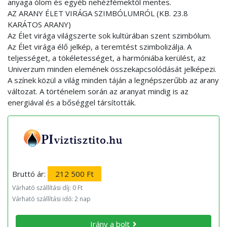
anyaga ólom és egyéb nehézfémektől mentes.
AZ ARANY ÉLET VIRÁGA SZIMBÓLUMRÓL (KB. 23.8
KARÁTOS ARANY)
Az Élet virága világszerte sok kultúrában szent szimbólum.
Az Élet virága élő jelkép, a teremtést szimbolizálja. A
teljességet, a tökéletességet, a harmóniába kerülést, az
Univerzum minden elemének összekapcsolódását jelképezi.
A színek közül a világ minden táján a legnépszerűbb az arany
változat. A történelem során az aranyat mindig is az
energiával és a bőséggel társították.
Bruttó ár:
212 500 Ft
Várható szállítási díj: 0 Ft
Várható szállítási idő: 2 nap
Irány a bolt