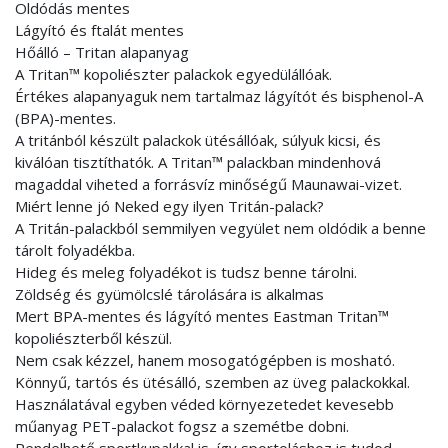
Oldódás mentes
Lágyító és ftalát mentes
Hőálló – Tritan alapanyag
A Tritan™ kopoliészter palackok egyedülállóak.
Értékes alapanyaguk nem tartalmaz lágyítót és bisphenol-A
(BPA)-mentes.
A tritánból készült palackok ütésállóak, súlyuk kicsi, és
kiválóan tisztíthatók. A Tritan™ palackban mindenhová
magaddal viheted a forrásvíz minőségű Maunawai-vizet.
Miért lenne jó Neked egy ilyen Tritán-palack?
A Tritán-palackból semmilyen vegyület nem oldódik a benne
tárolt folyadékba.
Hideg és meleg folyadékot is tudsz benne tárolni.
Zöldség és gyümölcslé tárolására is alkalmas
Mert BPA-mentes és lágyító mentes Eastman Tritan™
kopoliészterből készül.
Nem csak kézzel, hanem mosogatógépben is mosható.
Könnyű, tartós és ütésálló, szemben az üveg palackokkal.
Használatával egyben véded környezetedet kevesebb
műanyag PET-palackot fogsz a szemétbe dobni.
Rendelhető sportkupakkal is, így sportoláshoz is tudod