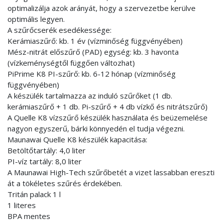
optimalizálja azok arányát, hogy a szervezetbe kerülve
optimális legyen.
A szűrőcserék esedékessége:
Kerámiaszűrő: kb. 1 év (vízminőség függvényében)
Mész-nitrát előszűrő (PAD) egység: kb. 3 havonta
(vízkeménységtől függően változhat)
PiPrime K8 PI-szűrő: kb. 6-12 hónap (vízminőség
függvényében)
A készülék tartalmazza az induló szűrőket (1 db.
kerámiaszűrő + 1 db. Pi-szűrő + 4 db vízkő és nitrátszűrő)
A Quelle K8 vízszűrő készülék használata és beüzemelése
nagyon egyszerű, bárki könnyedén el tudja végezni.
Maunawai Quelle K8 készülék kapacitása:
Betöltőtartály: 4,0 liter
PI-víz tartály: 8,0 liter
A Maunawai High-Tech szűrőbetét a vizet lassabban ereszti
át a tökéletes szűrés érdekében.
Tritán palack 1 l
1 literes
BPA mentes