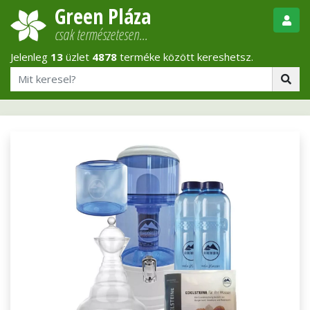
Green Pláza
csak természetesen…
Jelenleg
13
üzlet
4878
terméke között kereshetsz.