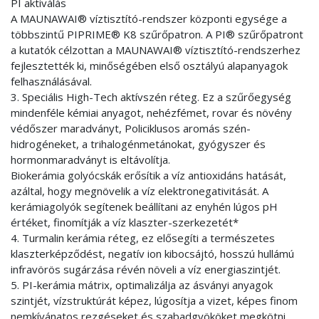
PI aktiválás
A MAUNAWAI® víztisztító-rendszer központi egysége a
többszintű PIPRIME® K8 szűrőpatron. A PI® szűrőpatront
a kutatók célzottan a MAUNAWAI® víztisztító-rendszerhez
fejlesztették ki, minőségében első osztályú alapanyagok
felhasználásával.
3. Speciális High-Tech aktívszén réteg. Ez a szűrőegység
mindenféle kémiai anyagot, nehézfémet, rovar és növény
védőszer maradványt, Policiklusos aromás szén-
hidrogéneket, a trihalogénmetánokat, gyógyszer és
hormonmaradványt is eltávolítja.
Biokerámia golyócskák erősítik a víz antioxidáns hatását,
azáltal, hogy megnövelik a víz elektronegativitását. A
kerámiagolyók segítenek beállítani az enyhén lúgos pH
értéket, finomítják a víz klaszter-szerkezetét*
4. Turmalin kerámia réteg, ez elősegíti a természetes
klaszterképződést, negatív ion kibocsájtó, hosszú hullámú
infravörös sugárzása révén növeli a víz energiaszintjét.
5. PI-kerámia mátrix, optimalizálja az ásványi anyagok
szintjét, vízstruktúrát képez, lúgosítja a vizet, képes finom
nemkívánatos rezgéseket és szabadgyököket megkötni