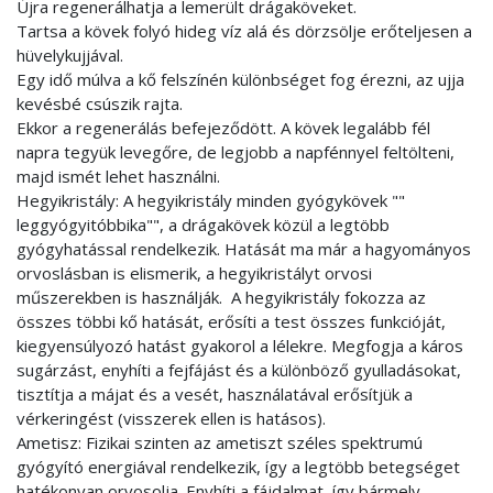
Újra regenerálhatja a lemerült drágaköveket.
Tartsa a kövek folyó hideg víz alá és dörzsölje erőteljesen a
hüvelykujjával.
Egy idő múlva a kő felszínén különbséget fog érezni, az ujja
kevésbé csúszik rajta.
Ekkor a regenerálás befejeződött. A kövek legalább fél
napra tegyük levegőre, de legjobb a napfénnyel feltölteni,
majd ismét lehet használni.
Hegyikristály: A hegyikristály minden gyógykövek ""
leggyógyitóbbika"", a drágakövek közül a legtöbb
gyógyhatással rendelkezik. Hatását ma már a hagyományos
orvoslásban is elismerik, a hegyikristályt orvosi
műszerekben is használják. A hegyikristály fokozza az
összes többi kő hatását, erősíti a test összes funkcióját,
kiegyensúlyozó hatást gyakorol a lélekre. Megfogja a káros
sugárzást, enyhíti a fejfájást és a különböző gyulladásokat,
tisztítja a májat és a vesét, használatával erősítjük a
vérkeringést (visszerek ellen is hatásos).
Ametisz: Fizikai szinten az ametiszt széles spektrumú
gyógyító energiával rendelkezik, így a legtöbb betegséget
hatékonyan orvosolja. Enyhíti a fájdalmat, így bármely