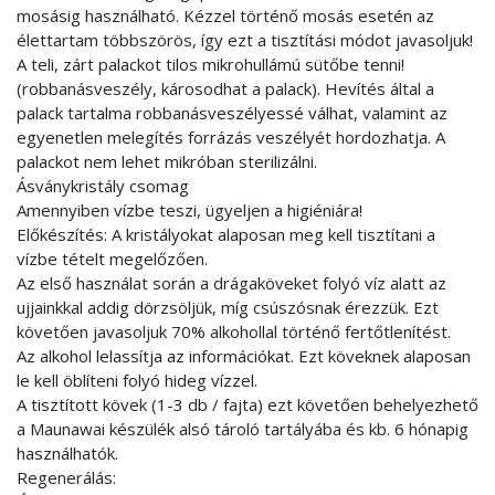
mosásig használható. Kézzel történő mosás esetén az
élettartam többszörös, így ezt a tisztítási módot javasoljuk!
A teli, zárt palackot tilos mikrohullámú sütőbe tenni!
(robbanásveszély, károsodhat a palack). Hevítés által a
palack tartalma robbanásveszélyessé válhat, valamint az
egyenetlen melegítés forrázás veszélyét hordozhatja. A
palackot nem lehet mikróban sterilizálni.
Ásványkristály csomag
Amennyiben vízbe teszi, ügyeljen a higiéniára!
Előkészítés: A kristályokat alaposan meg kell tisztítani a
vízbe tételt megelőzően.
Az első használat során a drágaköveket folyó víz alatt az
ujjainkkal addig dörzsöljük, míg csúszósnak érezzük. Ezt
követően javasoljuk 70% alkohollal történő fertőtlenítést.
Az alkohol lelassítja az információkat. Ezt köveknek alaposan
le kell öblíteni folyó hideg vízzel.
A tisztított kövek (1-3 db / fajta) ezt követően behelyezhető
a Maunawai készülék alsó tároló tartályába és kb. 6 hónapig
használhatók.
Regenerálás: