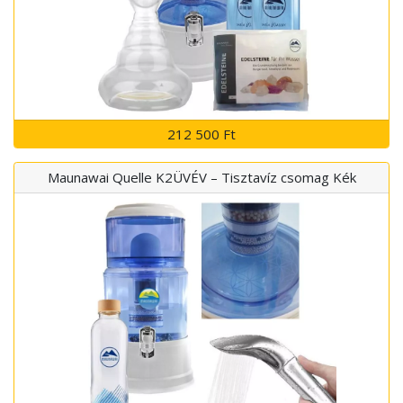
212 500 Ft
Maunawai Quelle K2ÜVÉV – Tisztavíz csomag Kék