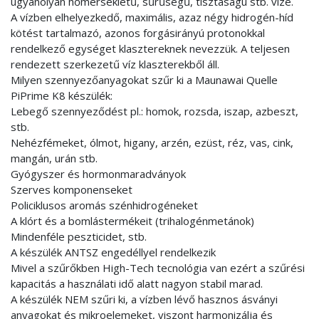
ugyanolyan hőmérsékletű, sűrűségű, tisztaságú stb. vízé.
A vízben elhelyezkedő, maximális, azaz négy hidrogén-híd
kötést tartalmazó, azonos forgásirányú protonokkal
rendelkező egységet klasztereknek nevezzük. A teljesen
rendezett szerkezetű víz klaszterekből áll.
Milyen szennyezőanyagokat szűr ki a Maunawai Quelle
PiPrime K8 készülék:
Lebegő szennyeződést pl.: homok, rozsda, iszap, azbeszt,
stb.
Nehézfémeket, ólmot, higany, arzén, ezüst, réz, vas, cink,
mangán, urán stb.
Gyógyszer és hormonmaradványok
Szerves komponenseket
Policiklusos aromás szénhidrogéneket
A klórt és a bomlástermékeit (trihalogénmetánok)
Mindenféle peszticidet, stb.
A készülék ANTSZ engedéllyel rendelkezik
Mivel a szűrőkben High-Tech tecnológia van ezért a szűrési
kapacitás a használati idő alatt nagyon stabil marad.
A készülék NEM szűri ki, a vízben lévő hasznos ásványi
anyagokat és mikroelemeket, viszont harmonizálja és