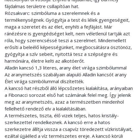
fájdalmas területre csillapítóan hat.
Rózsakvarc: szimbóluma a szerelemnek és a
termékenységnek. Gyógyítja a test és lélek gyengeségeit,
maga a szeretet és az élet, enyhíti a fejfájást. Már
ránézésre is gyengédséget kelt, nem véletlenül tartják azt
róla, hogy szerencséssé teszi a szerelmet. Mindemellett
erősíti a beleélő képességünket, megbocsátásra ösztönöz,
gyógyítja a szív sebeit, nyitottá tesz a szépségre és
harmóniára, életre kelti az alkotóerőt.
Alladin kancsó 1,3 literes, arany élet virága szimbólummal
Az aranymetszés szabályain alapuló Alladin kancsót arany
Élet virága szimbólummal díszítették.
A kancsó hat részből álló lépcsőzetes kialakítása, arányaiban
a Fibonacci sorozat első hat számának felel meg. Így jelenik
meg az aranymetszés, azaz a természetben mindenhol
fellelhető rendező elv a kialakításában.
A természetes, tiszta, élő vizek teljes, hatos kristály-
szerkezettel rendelkeznek. A kancsó erre a hatos
szerkezetre állítja vissza a csapvíz töredezett vízkristályait,
ezáltal újjáéled a víz természetes ereje. A kancsó körüli