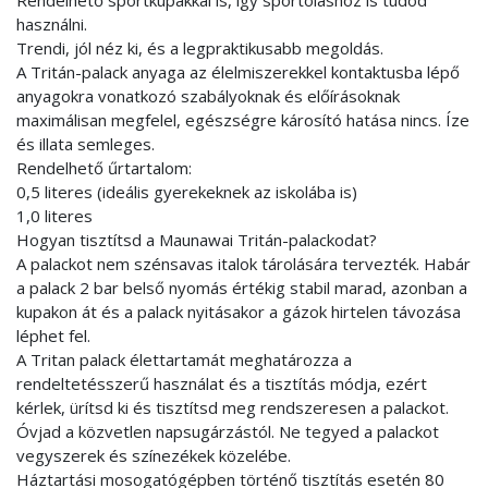
használni.
Trendi, jól néz ki, és a legpraktikusabb megoldás.
A Tritán-palack anyaga az élelmiszerekkel kontaktusba lépő
anyagokra vonatkozó szabályoknak és előírásoknak
maximálisan megfelel, egészségre károsító hatása nincs. Íze
és illata semleges.
Rendelhető űrtartalom:
0,5 literes (ideális gyerekeknek az iskolába is)
1,0 literes
Hogyan tisztítsd a Maunawai Tritán-palackodat?
A palackot nem szénsavas italok tárolására tervezték. Habár
a palack 2 bar belső nyomás értékig stabil marad, azonban a
kupakon át és a palack nyitásakor a gázok hirtelen távozása
léphet fel.
A Tritan palack élettartamát meghatározza a
rendeltetésszerű használat és a tisztítás módja, ezért
kérlek, ürítsd ki és tisztítsd meg rendszeresen a palackot.
Óvjad a közvetlen napsugárzástól. Ne tegyed a palackot
vegyszerek és színezékek közelébe.
Háztartási mosogatógépben történő tisztítás esetén 80