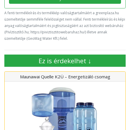
A fenti termékleírás és termékkép valóságtartalmáért a greenplaza.hu
üzemeltetője semmiféle felelősséget nem vállal. Fenti termékleírás és képi
anyag valóságtartalmáért és jogtisztaságáért az azt biztosító webáruház
(PIvíztisztító.hu; https://piviztisztitowebaruhaz.hu/) illetve annak
üzemeltetője (GeoMag Water Kft.) felel.
Ez is érdekelhet ↓
Maunawai Quelle K2Ü – Energetizáló csomag