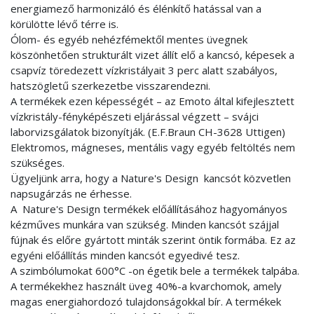
energiamező harmonizáló és élénkítő hatással van a
körülötte lévő térre is.
Ólom- és egyéb nehézfémektől mentes üvegnek
köszönhetően strukturált vizet állít elő a kancsó, képesek a
csapvíz töredezett vízkristályait 3 perc alatt szabályos,
hatszögletű szerkezetbe visszarendezni.
A termékek ezen képességét – az Emoto által kifejlesztett
vízkristály-fényképészeti eljárással végzett – svájci
laborvizsgálatok bizonyítják. (E.F.Braun CH-3628 Uttigen)
Elektromos, mágneses, mentális vagy egyéb feltöltés nem
szükséges.
Ügyeljünk arra, hogy a Nature's Design kancsót közvetlen
napsugárzás ne érhesse.
A Nature's Design termékek előállításához hagyományos
kézműves munkára van szükség. Minden kancsót szájjal
fújnak és előre gyártott minták szerint öntik formába. Ez az
egyéni előállítás minden kancsót egyedivé tesz.
A szimbólumokat 600°C -on égetik bele a termékek talpába.
A termékekhez használt üveg 40%-a kvarchomok, amely
magas energiahordozó tulajdonságokkal bír. A termékek