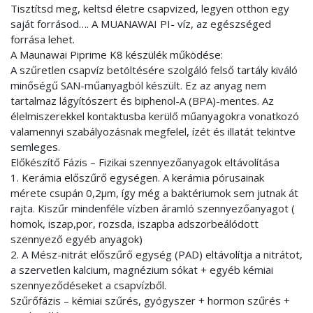
Tisztítsd meg, keltsd életre csapvized, legyen otthon egy
saját forrásod…. A MUANAWAI PI- víz, az egészséged
forrása lehet.
A Maunawai Piprime K8 készülék működése:
A szűretlen csapvíz betöltésére szolgáló felső tartály kiváló
minőségű SAN-műanyagból készült. Ez az anyag nem
tartalmaz lágyítószert és biphenol-A (BPA)-mentes. Az
élelmiszerekkel kontaktusba kerülő műanyagokra vonatkozó
valamennyi szabályozásnak megfelel, ízét és illatát tekintve
semleges.
Előkészítő Fázis – Fizikai szennyezőanyagok eltávolítása
1. Kerámia előszűrő egységen. A kerámia pórusainak
mérete csupán 0,2μm, így még a baktériumok sem jutnak át
rajta. Kiszűr mindenféle vízben áramló szennyezőanyagot (
homok, iszap,por, rozsda, iszapba adszorbeálódott
szennyező egyéb anyagok)
2. A Mész-nitrát előszűrő egység (PAD) eltávolítja a nitrátot,
a szervetlen kalcium, magnézium sókat + egyéb kémiai
szennyeződéseket a csapvízből.
Szűrőfázis – kémiai szűrés, gyógyszer + hormon szűrés +