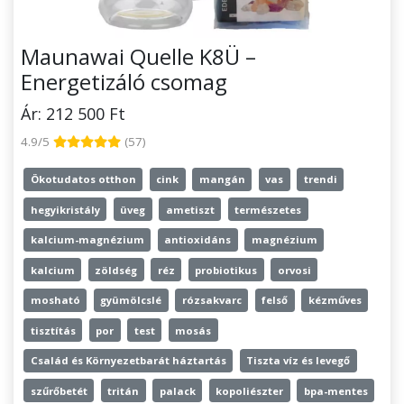
Maunawai Quelle K8Ü –
Energetizáló csomag
Ár: 212 500 Ft
4.9/5
(57)
Ökotudatos otthon
cink
mangán
vas
trendi
hegyikristály
üveg
ametiszt
természetes
kalcium-magnézium
antioxidáns
magnézium
kalcium
zöldség
réz
probiotikus
orvosi
mosható
gyümölcslé
rózsakvarc
felső
kézműves
tisztítás
por
test
mosás
Család és Környezetbarát háztartás
Tiszta víz és levegő
szűrőbetét
tritán
palack
kopoliészter
bpa-mentes