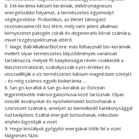
6. EM-kerámia-kálcium kerámiák, elektromágneses
energetizálási folyamat, a természetes egyensúlyt
véglegesítése. Probiotikus, az életet támogató
rezonanciamezőt hoz létre, mely nem jelent alkalmas
környezetet patogén csírák és degeneratív kórok számára,
mivel rezgésspektrumuk eltérő.
7. Magic Ball/Alkalina/BioCere: más felhasznált bio-kerámiák
mellett olyan természetes képződmények variánsait
tartalmazza, melyek fő tulajdonságai révén csökkentik a
klaszterstruktúrát, szabályozzák a pH-értéket és
visszaállítják a víz természetes kalcium-magnézium szintjét
- és még számos egyéb biokerámia…..
8. San go-korallok A San go-korallok az ősóceán
legprimitívebb mikroorganizmusai közé tartoznak. Olyan
ionizált ásványokat és nyomelemeket biztosítanak a
szervezet számára, amelyet az kiemelkedő hatékonysággal
tud beépíteni. Ezáltal energiát biztosítanak, miközben
enyhén lúgosítják a vizet.
9. Hegyi kristályok gyógyító energiával töltik fel a vizet
Mágneses fázis