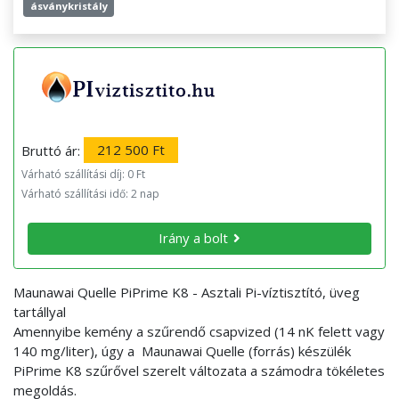
ásványkristály
Bruttó ár:
212 500 Ft
Várható szállítási díj: 0 Ft
Várható szállítási idő: 2 nap
Irány a bolt
Maunawai Quelle PiPrime K8 - Asztali Pi-víztisztító, üveg
tartállyal
Amennyibe kemény a szűrendő csapvized (14 nK felett vagy
140 mg/liter), úgy a Maunawai Quelle (forrás) készülék
PiPrime K8 szűrővel szerelt változata a számodra tökéletes
megoldás.