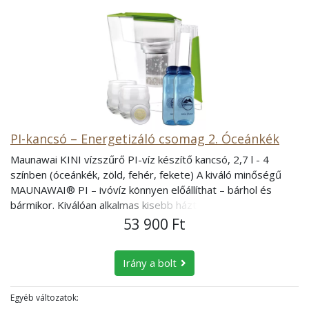
PI-kancsó – Energetizáló csomag 2. Óceánkék
Maunawai KINI vízszűrő PI-víz készítő kancsó, 2,7 l - 4
színben (óceánkék, zöld, fehér, fekete) A kiváló minőségű
MAUNAWAI® PI – ivóvíz könnyen előállíthat – bárhol és
bármikor. Kiválóan alkalmas kisebb háztartások számára,
utazások alkalmával vagy irodai használatra. A
53 900 Ft
szervezetednek kiváló minőségű vízre van szüksége ahhoz,
hogy a legjobb formádat tudjad adni. A MAUNAWAI PI-
Irány a bolt
kancsó nem csak megtisztítja a vizet, de bárhol képes a
rossz ízű, gyakran szennyezett csapvízből az érintetlen
hegyi forrásokéhoz hasonló PI-vizet előállítani. Hawaii
Egyéb változatok: