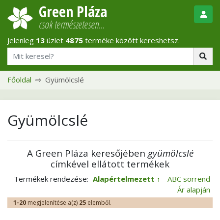
Green Pláza
csak természetesen…
Jelenleg
13
üzlet
4875
terméke között kereshetsz.
Főoldal
Gyümölcslé
Gyümölcslé
A Green Pláza keresőjében
gyümölcslé
címkével ellátott termékek
Termékek rendezése:
Alapértelmezett
ABC sorrend
Ár alapján
1-20
megjelenítése a(z)
25
elemből.