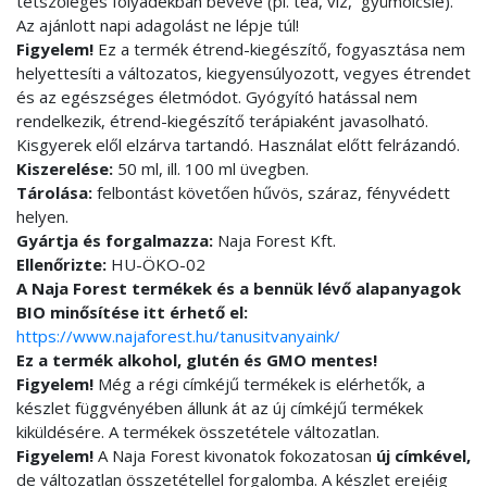
tetszőleges folyadékban bevéve (pl. tea, víz, gyümölcslé).
Az ajánlott napi adagolást ne lépje túl!
Figyelem!
Ez a termék étrend-kiegészítő, fogyasztása nem
helyettesíti a változatos, kiegyensúlyozott, vegyes étrendet
és az egészséges életmódot. Gyógyító hatással nem
rendelkezik, étrend-kiegészítő terápiaként javasolható.
Kisgyerek elől elzárva tartandó. Használat előtt felrázandó.
Kiszerelése:
50 ml, ill. 100 ml üvegben.
Tárolása:
felbontást követően hűvös, száraz, fényvédett
helyen.
Gyártja és forgalmazza:
Naja Forest Kft.
Ellenőrizte:
HU-ÖKO-02
A Naja Forest termékek és a bennük lévő alapanyagok
BIO minősítése itt érhető el:
https://www.najaforest.hu/tanusitvanyaink/
Ez a termék alkohol, glutén és GMO mentes!
Figyelem!
Még a régi címkéjű termékek is elérhetők, a
készlet függvényében állunk át az új címkéjű termékek
kiküldésére. A termékek összetétele változatlan.
Figyelem!
A Naja Forest kivonatok fokozatosan
új címkével,
de változatlan összetétellel forgalomba. A készlet erejéig