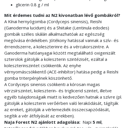
glicerin 0.8 g / ml
Mit érdemes tudni az N2 kivonatban lévő gombákról?
A Kínai hernyógomba (Cordyceps sinensis), Reishi
(Ganoderma lucidum) és a Shiitake (Lentinula edodes)
gombák széles skálán alkalmazhatóak az egészség
megóvása érdekében. Jótékony hatással vannak a szív- és
érrendszerre, a koleszterinre és a vércukorszintre. A
Ganoderma hatóanyagai között megtalálható oxigenizált
szterolok gátolják a koleszterin szintézisét, ezáltal a
koleszterinszintet csökkentik. Az enyhe
vérnyomáscsökkentő (ACE-inhibítor) hatása pedig a Reishi
gomba triterpénjének köszönhető.
A Cordyceps sinensis csökkenti a kórosan magas
vérzsírszintet, koleszterin- és triglicerid szintet, illetve
egyéb tulajdonságaik miatt is kedvezően hatnak a szívre (pl.
gátolják a koleszterin verőérben való lerakódását, tágítják
az ereket, gátolják a vérlemezkék összecsapzódását,
segítik a vér átfolyását az erekben).
NaJa Forest N2
ajánlott adagolása:
Napi
5 ml
,