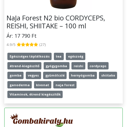
NaJa Forest N2 bio CORDYCEPS,
REISHI, SHIITAKE – 100 ml
Ár: 17 790 Ft
4.9/5
(27)
Egészséges táplálkozás
tea
egészség
étrend-kiegészítő
gyógygomba
reishi
cordyceps
gomba
vegyes
gyümölcslé
hernyógomba
shiitake
ganoderma
kivonat
naja forest
Vitaminok, étrend kiegészítők