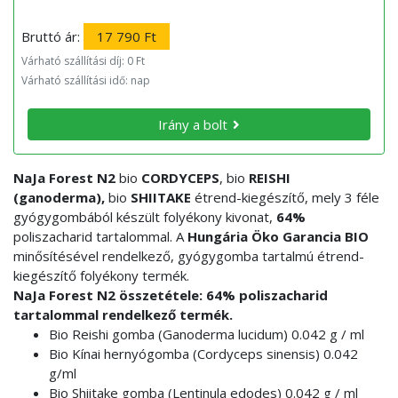
Bruttó ár:
17 790 Ft
Várható szállítási díj: 0 Ft
Várható szállítási idő: nap
Irány a bolt
NaJa Forest N2
bio
CORDYCEPS
, bio
REISHI
(ganoderma),
bio
SHIITAKE
étrend-kiegészítő, mely 3 féle
gyógygombából készült folyékony kivonat,
64%
poliszacharid tartalommal. A
Hungária Öko Garancia BIO
minősítésével rendelkező, gyógygomba tartalmú étrend-
kiegészítő folyékony termék.
NaJa Forest N2 összetétele: 64% poliszacharid
tartalommal rendelkező termék.
Bio Reishi gomba (Ganoderma lucidum) 0.042 g / ml
Bio Kínai hernyógomba (Cordyceps sinensis) 0.042
g/ml
Bio Shiitake gomba (Lentinula edodes) 0.042 g / ml