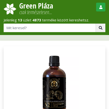
Green Pláza
csak természetesen…
Jelenleg
13
üzlet
4873
terméke között kereshetsz.