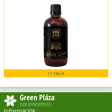
17 790 Ft
Green Pláza
csak természetesen…
Információk