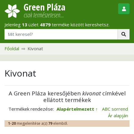
Green Pláza
csak természetesen…
Jelenleg
13
üzlet
4879
terméke között kereshetsz.
Főoldal
Kivonat
Kivonat
A Green Pláza keresőjében
kivonat
címkével
ellátott termékek
Termékek rendezése:
Alapértelmezett
ABC sorrend
Ár alapján
1-20
megjelenítése a(z)
79
elemből.