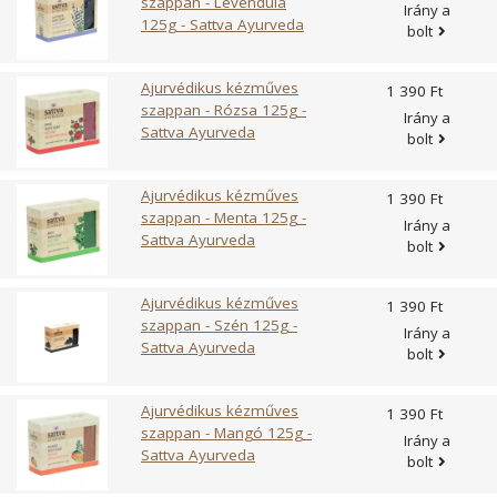
szappan - Levendula
cone extract, Ethyl ferulate, Tocopherol, CI77491, Alcohol,
Irány a
125g - Sattva Ayurveda
Benzyl alcohol, CI77499, Benzoic acid, Sorbic acid,
bolt
Dehydroacetic acid * organikus gazdálkodásból származik,
** illóolaj természetes összetevői
Ajurvédikus kézműves
1 390 Ft
szappan - Rózsa 125g -
Irány a
Sattva Ayurveda
bolt
Ajurvédikus kézműves
1 390 Ft
szappan - Menta 125g -
Irány a
Sattva Ayurveda
bolt
Ajurvédikus kézműves
1 390 Ft
szappan - Szén 125g -
Irány a
Sattva Ayurveda
bolt
Ajurvédikus kézműves
1 390 Ft
szappan - Mangó 125g -
Irány a
Sattva Ayurveda
bolt