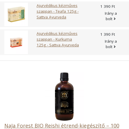
Ajurvédikus kézműves
1 390 Ft
szappan - Teafa 125g -
Irány a
Sattva Ayurveda
bolt
Ajurvédikus kézműves
1 390 Ft
szappan - Kurkuma
Irány a
125g - Sattva Ayurveda
bolt
NaJa Forest BIO Reishi étrend-kiegészítő – 100