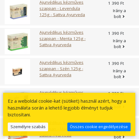
Ajurvédikus kézműves
1 390 Ft
szappan - Levendula
Irány a
125g - Sattva Ayurveda
bolt
Ajurvédikus kézműves
1 390 Ft
szappan - Menta 125g -
Irány a
Sattva Ayurveda
bolt
Ajurvédikus kézműves
1 390 Ft
szappan - Szén 125g -
Irány a
Sattva Ayurveda
bolt
Ajurvédikus kézműves
1 390 Ft
szappan - Szantálfa
Ez a weboldal cookie-kat (sütiket) használ azért, hogy a
Irány a
125g - Sattva Ayurveda
bolt
használata során a lehető legjobb élményt tudjuk
biztosítani.
Ajurvédikus kézműves
1 390 Ft
Személyre szabás
Összes cookie engedélyezése
szappan - Mangó 125g -
Irány a
Sattva Ayurveda
bolt