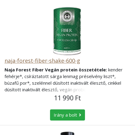
naja-forest-fiber-shake-600-g
Naja Forest Fiber Vegán protein összetétele:
kender
fehérje*, csíráztatott sárga lenmag préselvény liszt*,
búzafű por*, szelénnel dúsított inaktivált élesztő, cinkkel
dúsított inaktivált élesztő, vegán probiotikus mix: Lb.
bulgaricus, Lb. acidophilus, Bf. bifidum, Bf. infantis, Bf.
11 990 Ft
longum, Bf. breve, Bf. adolescentis, Str. thermophilus
2,4×107 CFU/g. *: Ellenőrzött ökológiai gazdálkodásból
Irány a bolt
KINEK AJÁNLOTT A NAJA FOREST FIBER VEGÁN
PROTEIN?
az egészséges, tudatos táplálkozás híveinek