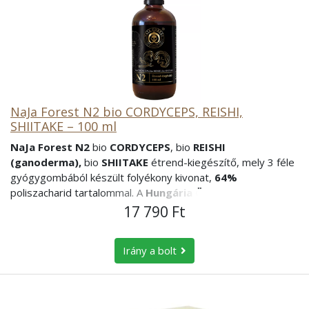
NaJa Forest N2 bio CORDYCEPS, REISHI,
SHIITAKE – 100 ml
NaJa Forest N2
bio
CORDYCEPS
, bio
REISHI
(ganoderma),
bio
SHIITAKE
étrend-kiegészítő, mely 3 féle
gyógygombából készült folyékony kivonat,
64%
poliszacharid tartalommal. A
Hungária Öko Garancia BIO
minősítésével rendelkező, gyógygomba tartalmú étrend-
17 790 Ft
kiegészítő folyékony termék.
NaJa Forest N2 összetétele:
64% poliszacharid tartalommal rendelkező termék.
Irány a bolt
Bio Reishi gomba (Ganoderma lucidum) 0.042 g / ml
Bio Kínai hernyógomba (Cordyceps sinensis) 0.042
g/ml
Bio Shiitake gomba (Lentinula edodes) 0.042 g / ml