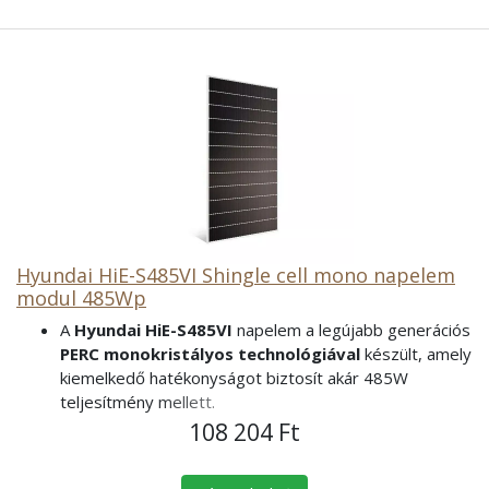
Hyundai HiE-S485VI Shingle cell mono napelem
modul 485Wp
A
Hyundai HiE-S485VI
napelem a legújabb generációs
PERC monokristályos technológiával
készült, amely
kiemelkedő hatékonyságot biztosít akár 485W
teljesítmény mellett.
A
20,7%-os modulhatékonyság
biztosítja az
108 204 Ft
optimális energiahozamot, míg a
408 db shingled
cellás kialakítás
jobb árnyéktűrést nyújt, csökkentve