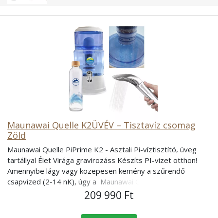
Maunawai Quelle K2ÜVÉV – Tisztavíz csomag
Zöld
Maunawai Quelle PiPrime K2 - Asztali Pi-víztisztító, üveg tartállyal Élet Virága gravirozáss Készíts PI-vizet otthon! Amennyibe lágy vagy közepesen kemény a szűrendő csapvized (2-14 nK), úgy a Maunawai Quelle (forrás) készülék PiPrime K2 szűrővel szerelt változata a számodra tökéletes megoldás. Tisztítsd meg, keltsd életre csapvized, legyen otthon egy saját forrásod…. A MUANAWAI PI- víz, az egészséged forrása lehet. Vegyszer nélkül Vízvezeték csatlakozás nélkül Áram nélkül 1996 óta tesztelt és tesztelve A Maunawai Piprime K2 készülék működése: A szűretlen csapvíz betöltésére szolgáló felső tartály kiváló minőségű SAN-műanyagból készült. Ez az anyag nem tartalmaz lágyítószert és biphenol-A (BPA)-mentes. Az élelmiszerekkel kontaktusba kerülő műanyagokra vonatkozó valamennyi szabályozásnak megfelel, ízét és illatát tekintve semleges. Előkészítő Fázis – Fizikai szennyezőanyagok eltávolítása Kerámia előszűrő egységen. A kerámia pórusainak mérete csupán 0,2μm, így még a baktériumok sem jutnak át rajta. Kiszűr mindenféle vízben áramló szennyezőanyagot ( homok, iszap,por, rozsda, iszapba adszorbeálódott szennyező egyéb anyagok) Szűrőfázis – kémiai szűrés, gyógyszer + hormon szűrés + PI aktiválás A MAUNAWAI® víztisztító-rendszer központi egysége a többszintű PIPRIME® K2 szűrőpatron. A PI® szűrőpatront a kutatók célzottan a MAUNAWAI® víztisztító-rendszerhez fejlesztették ki, minőségében első osztályú alapanyagok felhasználásával. Speciális High-Tech aktívszén réteg. Ez a szűrőegység mindenféle kémiai anyagot, nehézfémet, rovar és növény védőszer maradványt, Policiklusos aromás szén-hidrogéneket, a trihalogénmetánokat, gyógyszer és hormonmaradványt is eltávolítja. Ioncserélő réteg csökkenti a víz keménységét, és egyben kiszűri az esetleges nitrát szennyeződéseket Biokerámia golyócskák válogatott hegyi kristályokkal erősítik a víz antioxidáns hatását, azáltal, hogy megnövelik a víz elektronegativitását. A kerámiagolyók segítenek beállítani az enyhén lúgos pH értéket, finomítják a víz klaszter-szerkezetét* PI-kerámia mátrix, optimalizálja az ásványi anyagok szintjét, vízstruktúrát képez, lúgosítja a vizet. Képes a finom nemkívánatos rezgéseket és szabadgyököket megkötni EM-kerámia-kálcium kerámia réteg, elektromágneses energetizálási folyamat, a természetes egyensúlyt véglegesítése. Probiotikus, az életet támogató rezonanciamezőt hoz létre, mely nem jelent alkalmas környezetet patog én csírák és degeneratív kórok számára, mivel rezgésspektrumuk eltérő. San go-korallok A San go-korallok az ősóceán legprimitívebb mikroorganizmusai közé tartoznak. Olya n ionizált ásványokat és nyomelemeket biztosítanak a szervezet számára, amelyet az kiemelkedő hatékonysággal tud beépíteni. Ezáltal energiát biztosítanak, miközben enyhén lúgosítják a vizet. Zeolit ásványok bio-katalizátorként eltávolítják a csapvízben lévő (pl. arzén, ammónia, egyéb nehézfémek stb., és a földben lévő vegyszerek, növény védőszerek maradványainak mikromolekuláit. A kerámiagolyókkal összhangban optimalizálják az energia felvételét úgy, hogy eltávolítja az áramló vízből az erősen pozitív töltésű molekulákat a legapróbb részecskékkel együtt. Így tehát ultra finom molekulaszűrőként és katalizátorként is funkcionál. Hegyi kristályok gyógyító energiával töltik fel a vizet Zeolit ásvány és mágneses fázis Ebben a szakaszban a található ásványi kövek az ásványi anyagok olyan speciális összetételét biztosítják, melyek rendkívül fontosak az emberek számára. Ásványi nyomelemek, mikro-elemek adódnak a vízhez, és a MAUNAWAI® PI-víz enyhén lúgos állapotát eredményezik. A réteg különállóan a tartály alján helyezkedik el, attól függően, hogy mennyi követ helyezünk el, változik a szűrt víz íze, és az ásványi anyag visszaoldás mértéke is. Mágneses csap: finom mágneses mező a MAUNAWAI® víz elektromágneses mezejét állandósítja Az eredmény Az természetben lejátszódó folyamatokkal összhangban álló szűrési folyamat eredményeként a MAUNAWAI®-PI víz ízletes, lágy és a szervezet számára kiválóan hasznosítható „forrásvíz”. [video width=""1280"" height=""720"" mp4=""https://www.piviztisztitowebaruhaz.hu/wp-content/uploads/2021/12/montage_maunawai_piprime-k8.mp4""][/video] Költségek: Az első évben csupán 27,5 Ft/liter költséggel kell számolnunk, míg a további években ez a költség 7,1 Ft/literre csökken. A számításhoz egy 4 fős családot vettünk alapul, napi kb. 11 literes fogyasztással. A K2 készülék komplett szűrőcseréjének éves költsége kb. 29.000 Ft. *A vízben nem csak a hidrogén és az oxigén molekulák között van kémiai kötés, hanem a hidrogén atomok között gyenge un. hidrogénhíd-kötés jön létre. A hidrogén-hidak száma és erőssége határozott szerkezetet biztosít a víznek. A szerkezettel bíró víz minden lényeges tulajdonsága, elektromos állandója, infravörös elnyelése más, mint az ugyanolyan hőmérsékletű, sűrűségű, tisztaságú stb. vízé. A vízben elhelyezkedő, maximális, azaz négy hidrogén-híd kötést tartalmazó, azonos forgásirányú protonokkal rendelkező egységet klasztereknek nevezzük. A teljesen rendezett szerkezetű víz klaszterekből áll. Milyen szennyezőanyagokat szűr ki a Maunawai Quelle PiPrime K2 készülék: Lebegő szennyeződést pl.: homok, rozsda, iszap, azbeszt, stb. Nehézfémeket, ólmot, higany, arzén, ezüst, réz, vas, cink, mangán, urán stb. Gyógyszer és hormonmaradványok Szerves komponenseket Policiklusos aromás szénhidrogéneket A klórt és a bomlástermékeit (trihalogénmetánok) Mindenféle peszticidet, stb. A készülék ANTSZ engedéllyel rendelkezik Mivel a szűrőkben High-Tech tecnológia van ezért a szűrési kapacitás a használati idő alatt nagyon stabil marad. A készülék NEM szűri ki, a vízben lévő hasznos ásványi anyagokat és mikroelemeket, viszont harmonizálja és optimalizálja azok arányát, hogy a szervezetbe kerülve optimális legyen. A szűrőcserék esedékessége: Kerámiaszűrő: kb. 1 év (vízminőség függvényében) PiPrime K2 PI-szűrő: kb. 6-12 hónap (vízminőség függvényében) Zeolit ásványok: kb. 1 év A készülék tartalmazza az induló szűrőket (1 db. kerámiaszűrő + 1 db. Pi-szűrő + 1 csomag zeolit ásványkő) A Quelle K2 vízszűrő készülék használata és beüzemelése nagyon egyszerű, bárki könnyedén el tudja végezni. Maunawai Quelle készülék kapacitása: Betöltőtartály: 4,0 liter PI-víz tartály: 8,0 liter A High-Tech szűrőbetét a vizet lassabban ereszti át a tökéletes szűrés érdekében. ____________________________________________________________________________ Maunawai üvegpalack - 4 színben - kék, piros, fehér, zöld A Maunawai üvegpalack újrahasznosított üvegből készülnek, teljesen természetesek, ugyanakkor nagyon robusztusak is. A csavaros kupak biológiailag lebontható faszálakból készül, a műanyag alkatrészek újrahasznosítható és szennyezőanyag-mentes polipropilénből készülnek. Az élelmiszer-biztonságos szilikonból készült tömítő alátét biztosítja a szivárgásbiztonságot. Annak érdekében, hogy az ivópalack a lehető leghosszabb ideig használhassuk, úgy döntöttünk, hogy egy különlegesen erős üveget használunk. Az ivópalack törésállóságot kínál kisebb ütések esetén. Ennek ellenére természetesen az üveg törékeny marad, de ettől még nem szabad elfelejteni, hogy nagy magasságból leejtve össze tud törni! 0,7 literes Méretek: átmérő: 7,3 cm, magasság 26 cm _____________________________________________________________________________________ Öko zuhanyszűrőfej - klórszűrővel Zuhanyozás revitalizált vízzel. Ébredj egy friss és egészséges napra, hogy bőröd megújuljon, és fiatalodjon! Egy kellemes alvás után, a nap egy zuhanyzással kezdődik, amely felfrissíti és regenerál. Az Öko zuhanyfej ideális az érzékeny bőrnek. A szűrőbetétben található kerámián keresztül áramló víz eltávolítja a klórt és a vízben és vízben lévő esetleges baktériumokat és egyéb allergén anyagokat, mely a bőr viszketését, szárazságát, súlyos esetben kisebesedését okozhatják. víz mineralizációja és szennyező anyagoktól való megtisztítása segít a száraz bőrnek megújulni, és támogatja a sejtek regenerálódását. A titán zuhanylap lézerrel készített apró nyílásai a vízesésekhez hasonló lágy és kellemes vízpermetet biztosítanak Antibakteriális Eltávolítja a klórt és egyéb szennyező anyagokat Tiszta és lágy vizet ad Környezetbarát, víz takarít meg (kb. 30%) Minden szabványos gégecsőhöz illeszkedik, Nemzetközi szabvány: G1 / 2 * 14 Nagyon könnyen szerelhető Könnyen, egyszerűen, kis helyen magaddal tudod vinni nyaraláshoz, vagy ha elutaztok otthonról, így bárhol élvezheted előnyét Ideális gyerekeknek és allergiás betegeknek is Mikor ajánljuk az Öko -zuhanyszűrőfej használatát: korpás, sebes a fejbőr, töredezett, fénytelen a haj ha bőröd durva, száraz, nedvességtartalma nem megfelelő, szeretnéd megóvni kisgyermeked érzékeny bőrét a pelenkakiütéstől, sima és tiszta bőrt szeretnél akiknek fontos, hogy egyszerűen megoldható legyen a klórmentes fürdővíz mindenkinek, aki szeretné magát kényeztetni és egy igazán felfrissítő, wellness zuhanyban A zuhanyszűrőfej a Klór és származékai 90-95%-át eltávolítja. KDF-55 töltet. Fehér színű, ásványi kerámia golyók. Antibakteriális hatást fejtenek ki. Barna színű, turmalinos ásványi golyók A zuhanyzsűrő betétjének felépítése: KDF-55 töltet: A KDF egy szabadalmaztatott vízszűrési technológia. A KDF-55 nagy tisztaságú réz-cink ötvözet, amely szűrőhatását redox (redukció-oxidáció) folyamat következtében fejti ki, mely során a szennyeződéseket ártalmatlan anyagokká alakítja át. E kémiai folyamat felhasználásával a KDF egyrészt a klórszűrésében játszik fontos szerepet, másrészt meggátolja a baktériumok, algák és gombák elszaporodását a szűrőben, ezáltal támogatva a szűrő hatékonyságát. A KDF töltet ezen felül eltávolítja a növényvédő szereket és csökkenti a hidrogén szulfidot, a nehézfém koncentrációt (ólom, arzén, higany, kadmium), a vasat és magnéziumot, a krómot. Lágyítja a vizet. Chlorgon töltet: a Chlorgon átalakítja a szabad klórt és egyes klórvegyületeket ártalmatlan klo
209 990 Ft