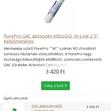
PurePro GAC aktívszén előszűrő, In-Line 2,5″,
belsőmenetes
Mechanikai szűrő PurePro ""M"" szériás RO (Fordított
ozmózis) háztartási víztisztítókhoz. A PurePro nagy
tisztaságú kókuszhéjból előállított, szemcsés szerkezetű
GAC (Granular Activated Carbon) aktívszén szűrőbetét
mérete 10"" és elsősorban szűrési folyamatok második
3 420 Ft
lépcsőjeként, előszűrőjeként szokták alkalmazni. Funkciója:
minden íz- és szaghatást okozó anyag eltávolítása a vízből.
Irány a bolt
A klórt és a szerves vegyületeket 98%-ban kiszűri. A
szűrőbetét kizárólag ivóvíz felhasználási célra
engedélyezett vezetékes víz tisztítására használható. A
Egyéb változatok:
szűrőbetét jellemzői Szűrési (pórus) résméret: 5 mikron
GAC aktívszén+KDF
3 990 Ft
Maximális működési nyomás: 6 bar Maximális működési
szűrőbetét 10″