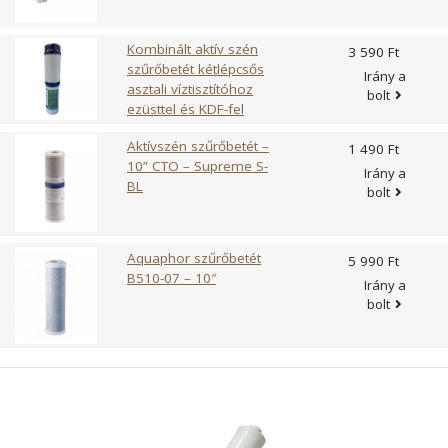
szórófejek eltömődését. A Dropson rendelkezik ivóvíz
(pl. a rákkeltő trihalometánt és trihaloetilént), melyek a
tanusítványokkal.
hálózati víz klórozása miatt mindig jelen vannak. Eltávolítja a
Kombinált aktív szén
3 590 Ft
vírusok és baktériumok jelentős részét.
szűrőbetét kétlépcsős
Irány a
asztali víztisztítóhoz
bolt
ezüsttel és KDF-fel
Aktívszén szűrőbetét –
1 490 Ft
10” CTO – Supreme S-
Irány a
BL
bolt
Aquaphor szűrőbetét
5 990 Ft
B510-07 – 10″
Irány a
bolt