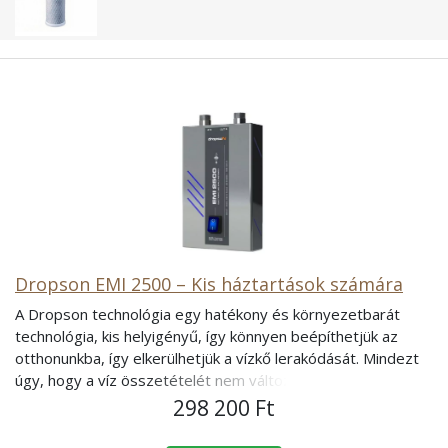
Dropson EMI 2500 – Kis háztartások számára
A Dropson technológia egy hatékony és környezetbarát
technológia, kis helyigényű, így könnyen beépíthetjük az
otthonunkba, így elkerülhetjük a vízkő lerakódását. Mindezt
úgy, hogy a víz összetételét nem változtatjuk meg
semmilyen vegyszerrel. A rendszer karbantartásával sem
298 200 Ft
kell törődnünk, csak az áramellátást kell biztosítanunk
számára. Az energiafogyasztás elhanyagolható, valamint a