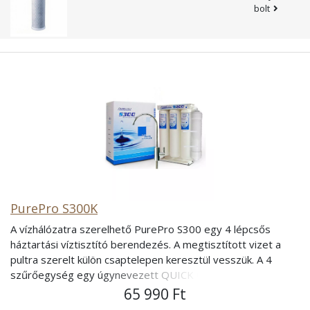
bolt
PurePro S300K
A vízhálózatra szerelhető PurePro S300 egy 4 lépcsős
háztartási víztisztító berendezés. A megtisztított vizet a
pultra szerelt külön csaptelepen keresztül vesszük. A 4
szűrőegység egy úgynevezett QUICK CHANGE
csatlakozóval rendelkeznek, mely segítségével nagyon
65 990 Ft
könnyen és gyorsan cserélhetőek. Mit szűr ki a vízből?