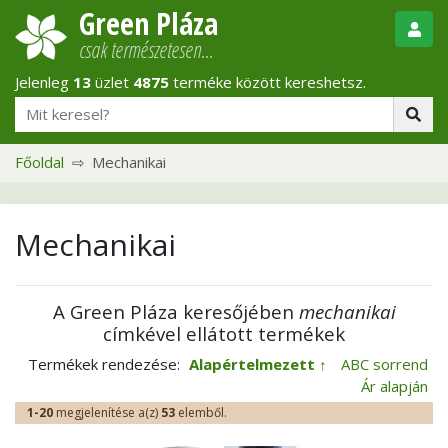
Green Pláza
csak természetesen…
Jelenleg
13
üzlet
4875
terméke között kereshetsz.
Főoldal
Mechanikai
Mechanikai
A Green Pláza keresőjében
mechanikai
címkével ellátott termékek
Termékek rendezése:
Alapértelmezett
ABC sorrend
Ár alapján
1-20
megjelenítése a(z)
53
elemből.