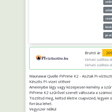
szűr
zöld
cso
bio
pi-ví
Bruttó ár:
209
Várható szállítási díj
Várható szállítási i
Maunawai Quelle PiPrime K2 - Asztali Pi-víztisztí
Készíts PI-vizet otthon!
Amennyibe lágy vagy közepesen kemény a szűre
PiPrime K2 szűrővel szerelt változata a számo
Tisztítsd meg, keltsd életre csapvized, legyen
forrása lehet.
Vegyszer nélkül