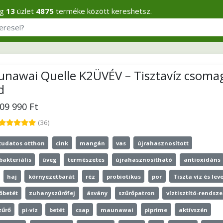
eg
13
üzlet
4875
terméke között kereshetsz.
nawai Quelle K2ÜVÉV – Tisztavíz csoma
d
209 990 Ft
(36)
tudatos otthon
cink
mangán
vas
újrahasznosított
bakteriális
üveg
természetes
újrahasznosítható
antioxidáns
haj
környezetbarát
réz
probiotikus
por
Tiszta víz és lev
őbetét
zuhanyszűrőfej
ásvány
szűrőpatron
víztisztító-rendsze
zűrő
pi-víz
betét
csap
maunawai
piprime
aktívszén