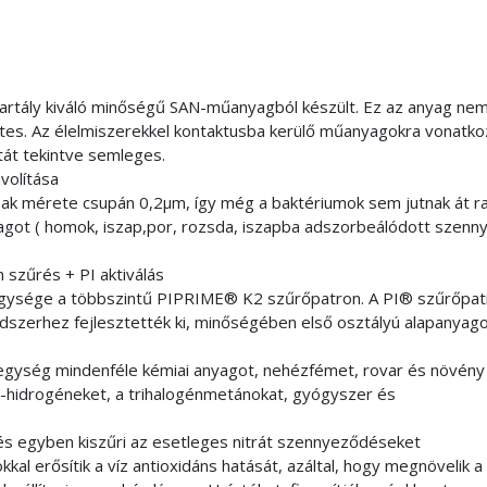
 tartály kiváló minőségű SAN-műanyagból készült. Ez az anyag ne
ntes. Az élelmiszerekkel kontaktusba kerülő műanyagokra vonatk
atát tekintve semleges.
volítása
ak mérete csupán 0,2μm, így még a baktériumok sem jutnak át ra
got ( homok, iszap,por, rozsda, iszapba adszorbeálódott szenn
 szűrés + PI aktiválás
gysége a többszintű PIPRIME® K2 szűrőpatron. A PI® szűrőpat
dszerhez fejlesztették ki, minőségében első osztályú alapanyag
őegység mindenféle kémiai anyagot, nehézfémet, rovar és növény
-hidrogéneket, a trihalogénmetánokat, gyógyszer és
és egyben kiszűri az esetleges nitrát szennyeződéseket
kal erősítik a víz antioxidáns hatását, azáltal, hogy megnövelik a 