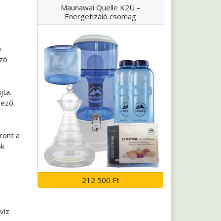
Maunawai Quelle K2Ü –
Energetizáló csomag
m
ozó
jta.
yező
ront a
ok
212 500 Ft
víz