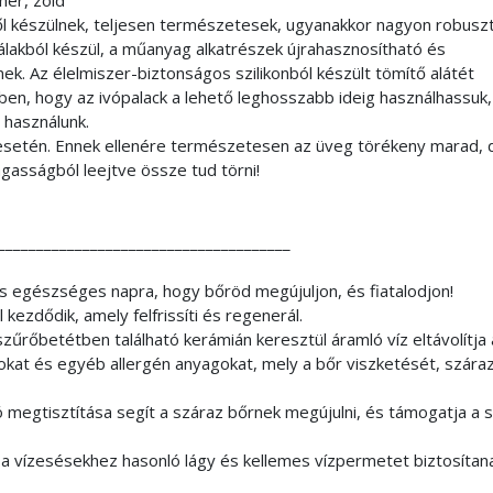
hér, zöld
l készülnek, teljesen természetesek, ugyanakkor nagyon robusz
zálakból készül, a műanyag alkatrészek újrahasznosítható és
k. Az élelmiszer-biztonságos szilikonból készült tömítő alátét
ben, hogy az ivópalack a lehető leghosszabb ideig használhassuk,
 használunk.
k esetén. Ennek ellenére természetesen az üveg törékeny marad, 
gasságból leejtve össze tud törni!
______________________________________
 és egészséges napra, hogy bőröd megújuljon, és fiatalodjon!
kezdődik, amely felfrissíti és regenerál.
zűrőbetétben található kerámián keresztül áramló víz eltávolítja a
okat és egyéb allergén anyagokat, mely a bőr viszketését, szára
ó megtisztítása segít a száraz bőrnek megújulni, és támogatja a 
ai a vízesésekhez hasonló lágy és kellemes vízpermetet biztosítan