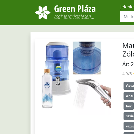
Green Pláza
Jelenl
csak természetesen…
Mau
Zöl
Ár: 
4.9/5
Öko
anti
bőr
szűr
vízs