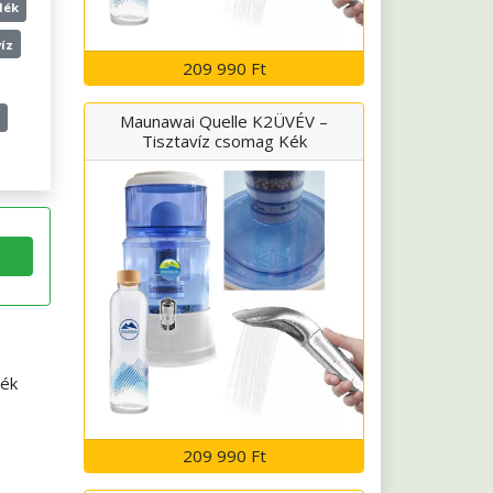
lék
íz
209 990 Ft
Maunawai Quelle K2ÜVÉV –
Tisztavíz csomag Kék
lék
209 990 Ft