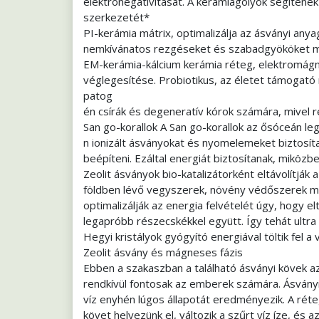
elektronegativitását. A kerámiagolyók segítenek 
szerkezetét*
PI-kerámia mátrix, optimalizálja az ásványi anyag
nemkívánatos rezgéseket és szabadgyököket 
EM-kerámia-kálcium kerámia réteg, elektromágn
véglegesítése. Probiotikus, az életet támogató
patog
én csírák és degeneratív kórok számára, mivel 
San go-korallok A San go-korallok az ősóceán le
n ionizált ásványokat és nyomelemeket biztosí
beépíteni. Ezáltal energiát biztosítanak, miközbe
Zeolit ásványok bio-katalizátorként eltávolítják
földben lévő vegyszerek, növény védőszerek ma
optimalizálják az energia felvételét úgy, hogy el
legapróbb részecskékkel együtt. Így tehát ultra 
Hegyi kristályok gyógyító energiával töltik fel a 
Zeolit ásvány és mágneses fázis
Ebben a szakaszban a található ásványi kövek az
rendkívül fontosak az emberek számára. Ásván
víz enyhén lúgos állapotát eredményezik. A réteg
követ helyezünk el, változik a szűrt víz íze, és 