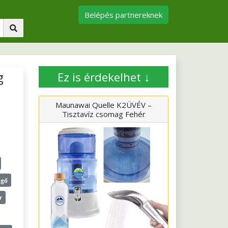
Belépés partnereknek
g
Ez is érdekelhet ↓
Maunawai Quelle K2ÜVÉV –
Tisztavíz csomag Fehér
egő
r