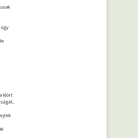
tusak
 úgy
de
 klórt
zságát,
sejtek
ak