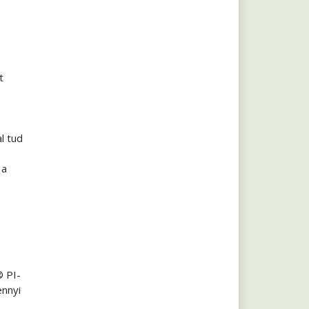
t
l tud
 a
® PI-
ennyi