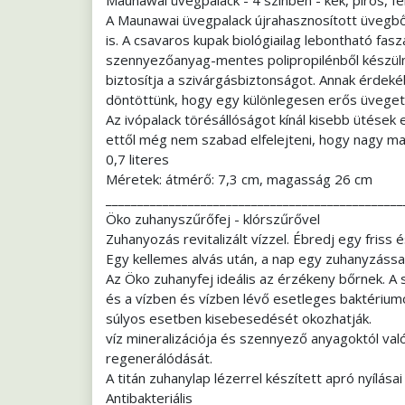
Maunawai üvegpalack - 4 színben - kék, piros, fe
A Maunawai üvegpalack újrahasznosított üvegbő
is. A csavaros kupak biológiailag lebontható fas
szennyezőanyag-mentes polipropilénből készülne
biztosítja a szivárgásbiztonságot. Annak érdeké
döntöttünk, hogy egy különlegesen erős üveget
Az ivópalack törésállóságot kínál kisebb ütése
ettől még nem szabad elfelejteni, hogy nagy ma
0,7 literes
Méretek: átmérő: 7,3 cm, magasság 26 cm
_______________________________________________
Öko zuhanyszűrőfej - klórszűrővel
Zuhanyozás revitalizált vízzel. Ébredj egy friss
Egy kellemes alvás után, a nap egy zuhanyzással 
Az Öko zuhanyfej ideális az érzékeny bőrnek. A s
és a vízben és vízben lévő esetleges baktérium
súlyos esetben kisebesedését okozhatják.
víz mineralizációja és szennyező anyagoktól val
regenerálódását.
A titán zuhanylap lézerrel készített apró nyílás
Antibakteriális