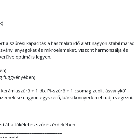
k)
 a szűrési kapacitás a használati idő alatt nagyon stabil marad.
 ásványi anyagokat és mikroelemeket, viszont harmonizálja és
kerülve optimális legyen.
en)
ég függvényében)
. kerámiaszűrő + 1 db. Pi-szűrő + 1 csomag zeolit ásványkő)
üzemelése nagyon egyszerű, bárki könnyedén el tudja végezni.
ti át a tökéletes szűrés érdekében.
_____________________________