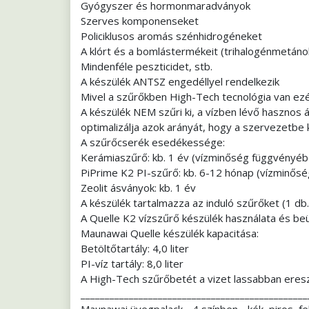
Gyógyszer és hormonmaradványok
Szerves komponenseket
Policiklusos aromás szénhidrogéneket
A klórt és a bomlástermékeit (trihalogénmetáno
Mindenféle peszticidet, stb.
A készülék ANTSZ engedéllyel rendelkezik
Mivel a szűrőkben High-Tech tecnológia van ezért
A készülék NEM szűri ki, a vízben lévő hasznos
optimalizálja azok arányát, hogy a szervezetbe 
A szűrőcserék esedékessége:
Kerámiaszűrő: kb. 1 év (vízminőség függvényéb
PiPrime K2 PI-szűrő: kb. 6-12 hónap (vízminős
Zeolit ásványok: kb. 1 év
A készülék tartalmazza az induló szűrőket (1 db
A Quelle K2 vízszűrő készülék használata és be
Maunawai Quelle készülék kapacitása:
Betöltőtartály: 4,0 liter
PI-víz tartály: 8,0 liter
A High-Tech szűrőbetét a vizet lassabban eresz
_______________________________________________