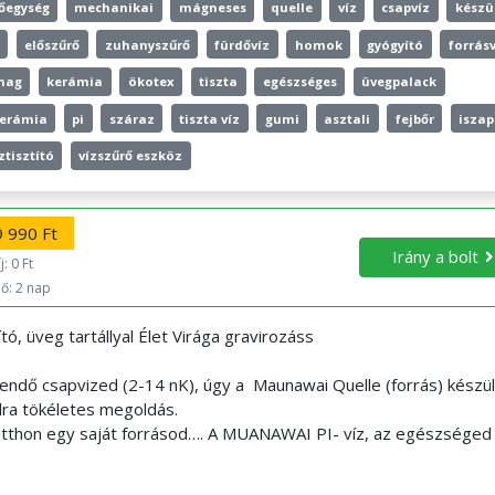
őegység
mechanikai
mágneses
quelle
víz
csapvíz
készü
előszűrő
zuhanyszűrő
fürdővíz
homok
gyógyító
forrásv
mag
kerámia
ökotex
tiszta
egészséges
üvegpalack
kerámia
pi
száraz
tiszta víz
gumi
asztali
fejbőr
iszap
ztisztító
vízszűrő eszköz
 990 Ft
Irány a bolt
: 0 Ft
dő: 2 nap
tó, üveg tartállyal Élet Virága gravirozáss
ndő csapvized (2-14 nK), úgy a Maunawai Quelle (forrás) készü
dra tökéletes megoldás.
 otthon egy saját forrásod…. A MUANAWAI PI- víz, az egészséged