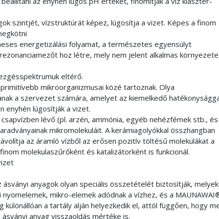
beállítani az enyhén lúgos pH értéket, finomítják a víz klaszter-
ok szintjét, vízstruktúrát képez, lúgosítja a vizet. Képes a finom
megkötni
eses energetizálási folyamat, a természetes egyensúlyt
 rezonanciamezőt hoz létre, mely nem jelent alkalmas környezete
rezgésspektrumuk eltérő.
gprimitívebb mikroorganizmusai közé tartoznak. Olya
tanak a szervezet számára, amelyet az kiemelkedő hatékonyságga
n enyhén lúgosítják a vizet.
 a csapvízben lévő (pl. arzén, ammónia, egyéb nehézfémek stb., és
radványainak mikromolekuláit. A kerámiagolyókkal összhangban
távolítja az áramló vízből az erősen pozitív töltésű molekulákat a
finom molekulaszűrőként és katalizátorként is funkcionál.
vizet
 ásványi anyagok olyan speciális összetételét biztosítják, melyek
yi nyomelemek, mikro-elemek adódnak a vízhez, és a MAUNAWAI
 különállóan a tartály alján helyezkedik el, attól függően, hogy m
az ásványi anyag visszaoldás mértéke is.