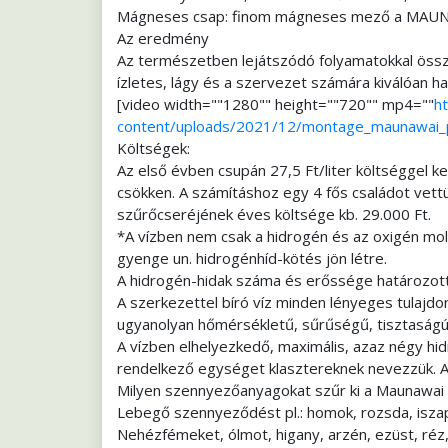
Mágneses csap: finom mágneses mező a MAUNA
Az eredmény
Az természetben lejátszódó folyamatokkal ös
ízletes, lágy és a szervezet számára kiválóan ha
[video width=""1280"" height=""720"" mp4=""
h
content/uploads/2021/12/montage_maunawai_
Költségek:
Az első évben csupán 27,5 Ft/liter költséggel ke
csökken. A számításhoz egy 4 fős családot vettün
szűrőcseréjének éves költsége kb. 29.000 Ft.
*A vízben nem csak a hidrogén és az oxigén mol
gyenge un. hidrogénhíd-kötés jön létre.
A hidrogén-hidak száma és erőssége határozott 
A szerkezettel bíró víz minden lényeges tulajdo
ugyanolyan hőmérsékletű, sűrűségű, tisztaságú 
A vízben elhelyezkedő, maximális, azaz négy hi
rendelkező egységet klasztereknek nevezzük. A t
Milyen szennyezőanyagokat szűr ki a Maunawai 
Lebegő szennyeződést pl.: homok, rozsda, iszap
Nehézfémeket, ólmot, higany, arzén, ezüst, réz, 