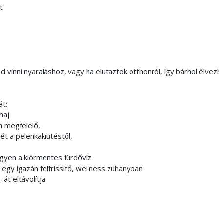
t
vinni nyaraláshoz, vagy ha elutaztok otthonról, így bárhol élve
át:
haj
m megfelelő,
t a pelenkakiütéstől,
gyen a klórmentes fürdővíz
egy igazán felfrissítő, wellness zuhanyban
t eltávolítja.