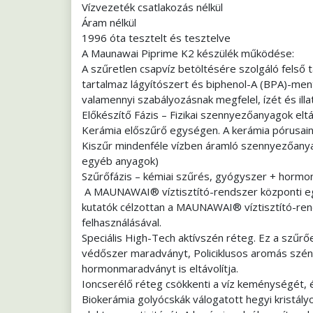
Vízvezeték csatlakozás nélkül
Áram nélkül
1996 óta tesztelt és tesztelve
A Maunawai Piprime K2 készülék működése:
A szűretlen csapvíz betöltésére szolgáló felső
tartalmaz lágyítószert és biphenol-A (BPA)-me
valamennyi szabályozásnak megfelel, ízét és ill
Előkészítő Fázis – Fizikai szennyezőanyagok eltá
Kerámia előszűrő egységen. A kerámia pórusain
Kiszűr mindenféle vízben áramló szennyezőanya
egyéb anyagok)
Szűrőfázis – kémiai szűrés, gyógyszer + hormon
A MAUNAWAI® víztisztító-rendszer központi e
kutatók célzottan a MAUNAWAI® víztisztító-ren
felhasználásával.
Speciális High-Tech aktívszén réteg. Ez a szűr
védőszer maradványt, Policiklusos aromás szén
hormonmaradványt is eltávolítja.
Ioncserélő réteg csökkenti a víz keménységét, 
Biokerámia golyócskák válogatott hegyi kristályok