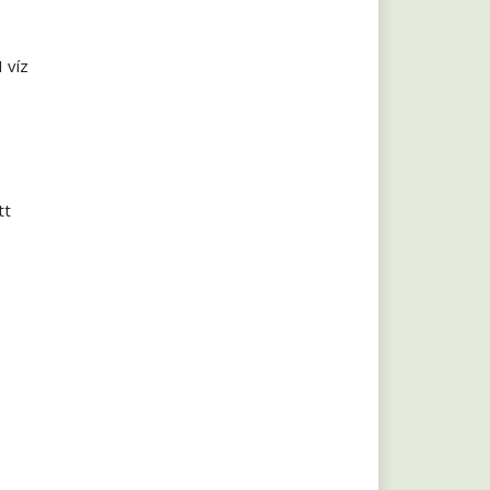
 víz
tt