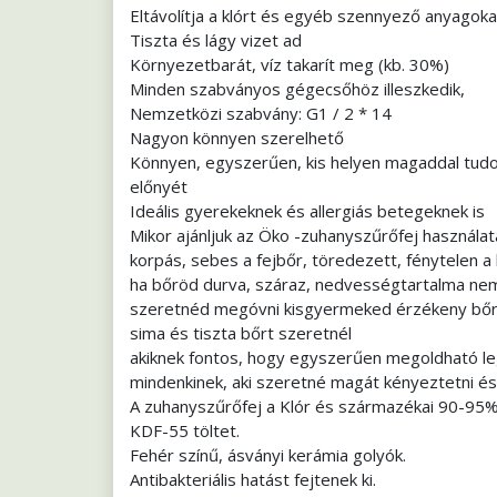
Eltávolítja a klórt és egyéb szennyező anyagoka
Tiszta és lágy vizet ad
Környezetbarát, víz takarít meg (kb. 30%)
Minden szabványos gégecsőhöz illeszkedik,
Nemzetközi szabvány: G1 / 2 * 14
Nagyon könnyen szerelhető
Könnyen, egyszerűen, kis helyen magaddal tudod 
előnyét
Ideális gyerekeknek és allergiás betegeknek is
Mikor ajánljuk az Öko -zuhanyszűrőfej használat
korpás, sebes a fejbőr, töredezett, fénytelen a 
ha bőröd durva, száraz, nedvességtartalma ne
szeretnéd megóvni kisgyermeked érzékeny bőré
sima és tiszta bőrt szeretnél
akiknek fontos, hogy egyszerűen megoldható le
mindenkinek, aki szeretné magát kényeztetni és 
A zuhanyszűrőfej a Klór és származékai 90-95%-á
KDF-55 töltet.
Fehér színű, ásványi kerámia golyók.
Antibakteriális hatást fejtenek ki.