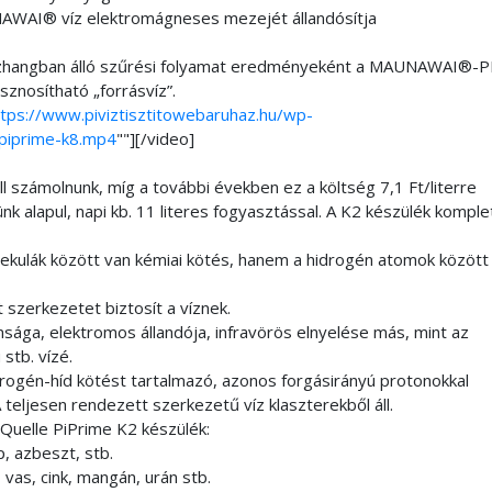
WAI® víz elektromágneses mezejét állandósítja
szhangban álló szűrési folyamat eredményeként a MAUNAWAI®-PI
sznosítható „forrásvíz”.
ttps://www.piviztisztitowebaruhaz.hu/wp-
piprime-k8.mp4
""][/video]
ll számolnunk, míg a további években ez a költség 7,1 Ft/literre
k alapul, napi kb. 11 literes fogyasztással. A K2 készülék komple
ekulák között van kémiai kötés, hanem a hidrogén atomok között
szerkezetet biztosít a víznek.
nsága, elektromos állandója, infravörös elnyelése más, mint az
stb. vízé.
drogén-híd kötést tartalmazó, azonos forgásirányú protonokkal
eljesen rendezett szerkezetű víz klaszterekből áll.
Quelle PiPrime K2 készülék:
, azbeszt, stb.
vas, cink, mangán, urán stb.