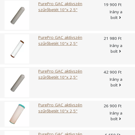
PurePro GAC aktívszén
19 900 Ft
levő, 5 mikronnál nagyobb méretű, lebegő szennyeződések
szűrőbetét 10"x 2,5"
Irány a
(pl. homok, rozsda, stb.) eltávolítása. Méret: 10"" x 2,5"" (25
bolt
cm x 6,9 cm) Maximális üzemelési hőmérséklet: 93°C
Anyaga: 100% tiszta polipropilén Kapacitása: maximum
6.000 liter. A szűrőbetét élettartama függ a kezelendő víz
PurePro GAC aktívszén
21 980 Ft
minőségétől (összetételétől és szennyezettségétől) és az
szűrőbetét 10"x 2,5"
Irány a
átfolyt víz mennyiségétől. Javasolt szűrőcsere: A szűrőbetét
bolt
telítődését követően vagy maximum 12 havonta, amelyik
előbb bekövetkezik. A szűrőbetét cseréje egyszerű,
szakértelmet nem igényel.
PurePro GAC aktívszén
42 900 Ft
szűrőbetét 10"x 2,5"
Irány a
bolt
PurePro GAC aktívszén
26 900 Ft
szűrőbetét 10"x 2,5"
Irány a
bolt
PurePro GAC aktívszén