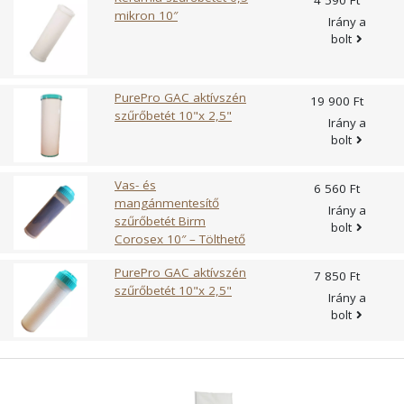
mikron 10″
Irány a
bolt
PurePro GAC aktívszén
19 900 Ft
szűrőbetét 10"x 2,5"
Irány a
bolt
Vas- és
6 560 Ft
mangánmentesítő
Irány a
szűrőbetét Birm
bolt
Corosex 10″ – Tölthető
PurePro GAC aktívszén
7 850 Ft
szűrőbetét 10"x 2,5"
Irány a
bolt