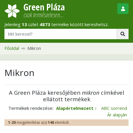
Green Pláza
csak természetesen…
Jelenleg
13
üzlet
4873
terméke között kereshetsz.
Főoldal
Mikron
Mikron
A Green Pláza keresőjében
mikron
címkével
ellátott termékek
Termékek rendezése:
Alapértelmezett
ABC sorrend
Ár alapján
1-20
megjelenítése a(z)
146
elemből.