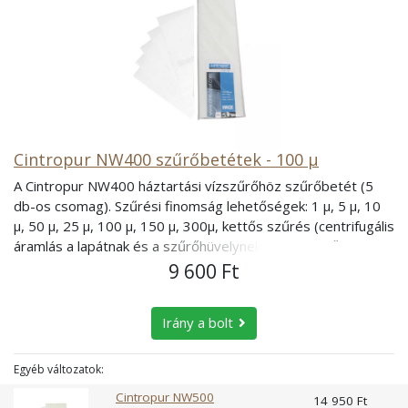
Cintropur NW400 szűrőbetétek - 100 µ
A Cintropur NW400 háztartási vízszűrőhöz szűrőbetét (5
db-os csomag). Szűrési finomság lehetőségek: 1 µ, 5 µ, 10
µ, 50 µ, 25 µ, 100 µ, 150 µ, 300µ, kettős szűrés (centrifugális
áramlás a lapátnak és a szűrőhüvelynek köszönhetően)
szűrés gyakorlatilag felhalmozódás nélkül alacsony
9 600 Ft
nyomásesés magas és állandó áramlási sebesség széles
választéka a szűrési finomságnak, 5 és 300 mikron között a
Irány a bolt
tömítés garantált az O-gyűrű rendszernek köszönhetően
gyors és egyszerű öblítés a leeresztő csapnak
köszönhetően Nem mosható: 1 µ, 5 µ, 10 µ, 50 µ, 25 µ, 100
Egyéb változatok:
µ, Mosható: 150 µ, 300µ,
Cintropur NW500
14 950 Ft