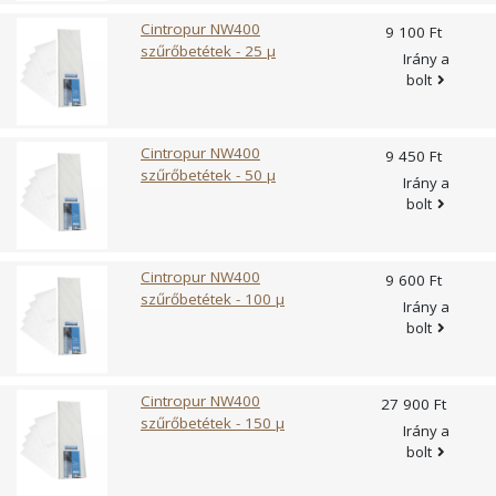
tartozékai, külön árusítjuk, maga a készülékek doboza
Cintropur NW400
9 100 Ft
ezekett nem tartalmazza.
szűrőbetétek - 25 µ
Irány a
bolt
Cintropur NW400
9 450 Ft
szűrőbetétek - 50 µ
Irány a
bolt
Cintropur NW400
9 600 Ft
szűrőbetétek - 100 µ
Irány a
bolt
Cintropur NW400
27 900 Ft
szűrőbetétek - 150 µ
Irány a
bolt