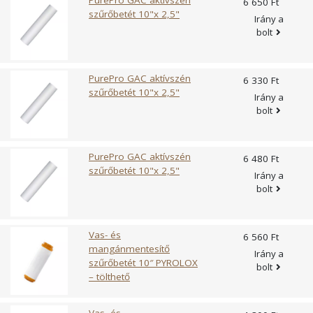
6 650 Ft
szűrőbetét 10"x 2,5"
Irány a
bolt
PurePro GAC aktívszén
6 330 Ft
szűrőbetét 10"x 2,5"
Irány a
bolt
PurePro GAC aktívszén
6 480 Ft
szűrőbetét 10"x 2,5"
Irány a
bolt
Vas- és
6 560 Ft
mangánmentesítő
Irány a
szűrőbetét 10″ PYROLOX
bolt
– tölthető
Vas- és