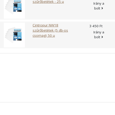
szűrőbetétek - 25 µ
Irány a
bolt
Cintropur NW18
3 450 Ft
szűrőbetétek (5 db-os
Irány a
csomag) 50 µ
bolt