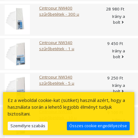
Cintropur NW400
28 980 Ft
szűrőbetétek - 300 µ
Irány a
bolt
Cintropur NW340
9 450 Ft
szűrőbetétek - 1 µ
Irány a
bolt
Cintropur NW340
9 250 Ft
szűrőbetétek - 5 µ
Irány a
bolt
Ez a weboldal cookie-kat (sütiket) használ azért, hogy a
használata során a lehető legjobb élményt tudjuk
Cintropur NW340
9 100 Ft
biztosítani.
szűrőbetétek - 10 µ
Irány a
bolt
Személyre szabás
Összes cookie engedélyezése