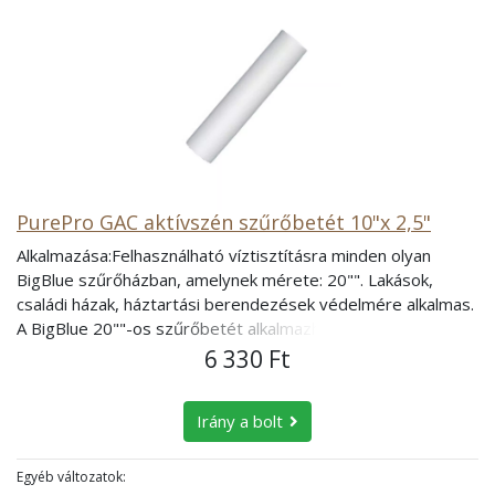
PurePro GAC aktívszén szűrőbetét 10"x 2,5"
Alkalmazása:Felhasználható víztisztításra minden olyan
BigBlue szűrőházban, amelynek mérete: 20"". Lakások,
családi házak, háztartási berendezések védelmére alkalmas.
A BigBlue 20""-os szűrőbetét alkalmazható központilag
történő vízkezelésére.Alkalmazható olyan szűrőházakba,
6 330 Ft
mint: BigBlue 20""-os szűrőház .A szűrőbetét nem
alkalmazható mikrobiológiailag szennyezett vízre vagy
Irány a bolt
ismeretlen eredetű vizek kezelésére.Feladata:
üledékszűrés, a vízben levő, 20 mikronnál nagyobb méretű,
lebegő szennyeződések (pl. homok, rozsda, stb.)
Egyéb változatok: