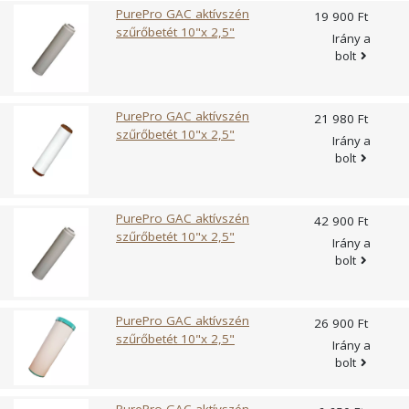
eltávolítása.Méret: 20"" x 4 1/2""Pórus méret: 20
PurePro GAC aktívszén
19 900 Ft
mikronMaximális működési hőmérséklet: 45°CAnyaga: 100%
szűrőbetét 10"x 2,5"
Irány a
tiszta polipropilénJavasolt szűrőcsere: A szűrőbetét
bolt
telítődését követően vagy maximum 12 havonta, amelyik
előbb bekövetkezik. A szűrőbetét élettartama függ a
kezelendő víz minőségétől (összetételétől és
PurePro GAC aktívszén
21 980 Ft
szennyezettségétől) és az átfolyt víz mennyiségétől. A
szűrőbetét 10"x 2,5"
Irány a
szűrőbetét cseréje egyszerű, szakértelmet nem igényel.
bolt
PurePro GAC aktívszén
42 900 Ft
szűrőbetét 10"x 2,5"
Irány a
bolt
PurePro GAC aktívszén
26 900 Ft
szűrőbetét 10"x 2,5"
Irány a
bolt
PurePro GAC aktívszén