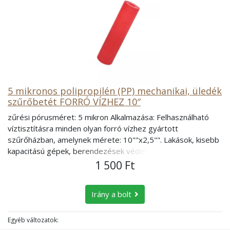
5 mikronos polipropilén (PP) mechanikai, üledék
szűrőbetét FORRÓ VÍZHEZ 10″
zűrési pórusméret: 5 mikron Alkalmazása: Felhasználható
víztisztításra minden olyan forró vízhez gyártott
szűrőházban, amelynek mérete: 10""x2,5"". Lakások, kisebb
kapacitású gépek, berendezések védelmére alkalmas. A
10""-os szűrőbetétet nem elegendő családi házak
1 500 Ft
központilag történő vízkezelésére. Alkalmazható olyan 10""-
os szűrőházakba, mint: - hidegvíz esetén Légtelenítővel
Irány a bolt
ellátott szűrőház, - forróvíz esetén Légtelenítővel ellátott
szűrőház forróvízhez. A szűrőbetét nem alkalmazható
mikrobiológiailag szennyezett vízre vagy ismeretlen
Egyéb változatok:
eredetű vizek kezelésére. Feladata: üledékszűrés, a vízben