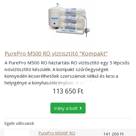
PurePro M500 RO víztisztító "Kompakt"
A PurePro M500 RO háztartási RO víztisztító egy 5 lépcsős
ivóvíztisztító készülék. A kompakt szűrőegységek
könnyedén kicserélhetőek szerszámok nélkül és kicsi a
helyigénye a konyhaszekrényben. A szűrőházba be van
építve a szűrőegység, gyorscsatlakozókkal illeszkedik a
113 650 Ft
rendszerbe. Előnye, hogy a szűrőházzal együtt cserélődik a
szűrőbetét és a szűrőcsere 1 lépésben, rendkívül gyorsan
Irány a bolt
megoldható. Kisebb a baktériumosodás veszélye, nagyobb
fokú a szűrőbetétek baktérium védelme! A fordított ozmózis
(RO) vízszűrő technológia hatékonysága nagymértékben
Egyéb változatok:
függ a vezetékes víz minőségétől (szennyezettség
PurePro M500P RO
141 200 Ft
mértéke, a víz hőmérséklete, a pH értéke, továbbá a