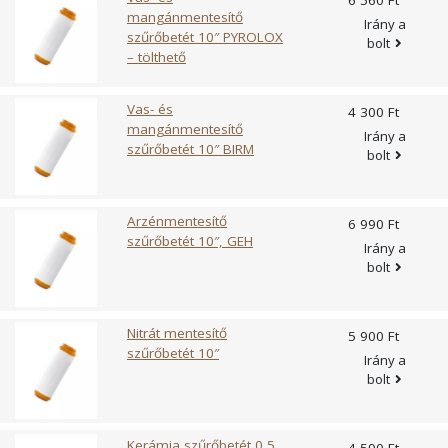
6 560 Ft
mangánmentesítő
Irány a
szűrőbetét 10″ PYROLOX
bolt
– tölthető
Vas- és
4 300 Ft
mangánmentesítő
Irány a
szűrőbetét 10″ BIRM
bolt
Arzénmentesítő
6 990 Ft
szűrőbetét 10″, GEH
Irány a
bolt
Nitrát mentesítő
5 900 Ft
szűrőbetét 10″
Irány a
bolt
Kerámia szűrőbetét 0,5
4 590 Ft