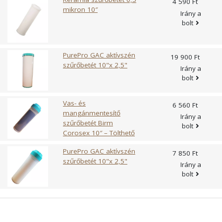
4 590 Ft
mikron 10″
Irány a
bolt
PurePro GAC aktívszén
19 900 Ft
szűrőbetét 10"x 2,5"
Irány a
bolt
Vas- és
6 560 Ft
mangánmentesítő
Irány a
szűrőbetét Birm
bolt
Corosex 10″ – Tölthető
PurePro GAC aktívszén
7 850 Ft
szűrőbetét 10"x 2,5"
Irány a
bolt