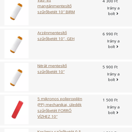
4 300 Ft
mangánmentesítő
Irány a
szűrőbetét 10″ BIRM
bolt
Arzénmentesítő
6 990 Ft
szűrőbetét 10″, GEH
Irány a
bolt
Nitrát mentesítő
5 900 Ft
szűrőbetét 10″
Irány a
bolt
5 mikronos polipropilén
1 500 Ft
(PP) mechanikai, üledék
Irány a
szűrőbetét FORRÓ
bolt
VÍZHEZ 10″
Kerámia szűrőbetét 0,5