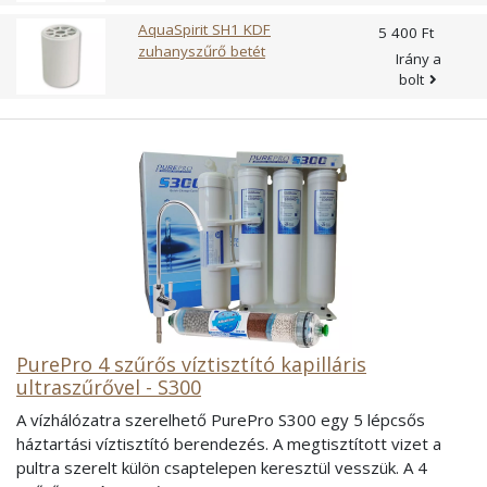
vonalat biztosít a klór ellen. Mechanikai szűrők (szűrőhálók).
AquaSpirit SH1 KDF
5 db mechanikai szűrő védi a fő szűrőegységeket a lebegő
5 400 Ft
zuhanyszűrő betét
szennyeződésektől, ezáltal biztosítja a tökéletes, hosszú
Irány a
távú működést, illetve akadályozza meg, hogy
bolt
töltetrészecskék távozzanak a szűrőbetétből a vízbe.
PurePro 4 szűrős víztisztító kapilláris
ultraszűrővel - S300
A vízhálózatra szerelhető PurePro S300 egy 5 lépcsős
háztartási víztisztító berendezés. A megtisztított vizet a
pultra szerelt külön csaptelepen keresztül vesszük. A 4