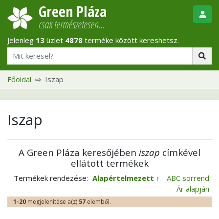
Green Pláza
csak természetesen…
Jelenleg
13
üzlet
4878
terméke között kereshetsz.
Főoldal
Iszap
Iszap
A Green Pláza keresőjében
iszap
címkével
ellátott termékek
Termékek rendezése:
Alapértelmezett
ABC sorrend
Ár alapján
1-20
megjelenítése a(z)
57
elemből.