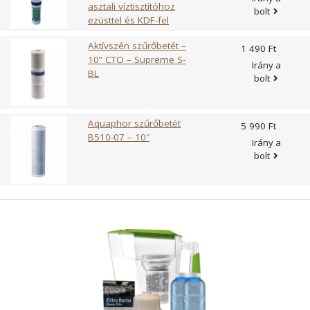
asztali víztisztítóhoz
bolt
ezüsttel és KDF-fel
Aktívszén szűrőbetét –
1 490 Ft
10” CTO – Supreme S-
Irány a
BL
bolt
Aquaphor szűrőbetét
5 990 Ft
B510-07 – 10″
Irány a
bolt