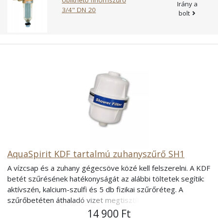
öblíthető finomszűrő
Vízszintes, szűrőcsésze lefelé nézÜzemi nyomás:
Irány a
3/4" DN 20
bolt
PN16Üzemi hőmérséklet: Maximum 40 °CTöltse le a termék
műszaki leírását!
AquaSpirit KDF tartalmú zuhanyszűrő SH1
A vízcsap és a zuhany gégecsöve közé kell felszerelni. A KDF
betét szűrésének hatékonyságát az alábbi töltetek segítik:
aktívszén, kalcium-szulfi és 5 db fizikai szűrőréteg. A
szűrőbetéten áthaladó vizet megtisztítja. A Klór és
származékai 90-95%-át eltávolítja. A víznyomást jelentős
14 900 Ft