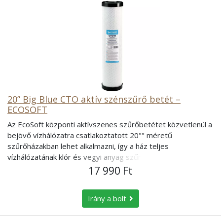
20” Big Blue CTO aktív szénszűrő betét –
ECOSOFT
Az EcoSoft központi aktívszenes szűrőbetétet közvetlenül a
bejövő vízhálózatra csatlakoztatott 20"" méretű
szűrőházakban lehet alkalmazni, így a ház teljes
vízhálózatának klór és vegyi anyag szűrése megoldható. A
nagy méretéből adódóan nagy mennyiségű aktív
17 990 Ft
szenet tartalmaz, így nagy mennyiségű víz klórtalanítását
tudja elvégezni. A CTO aktív szén kiszűri a vízből az
Irány a bolt
elszíneződést okozó lebegőanyagokat, organikus
anyagokat, a kellemetlen szag- és íz anyagokat. Az aktív