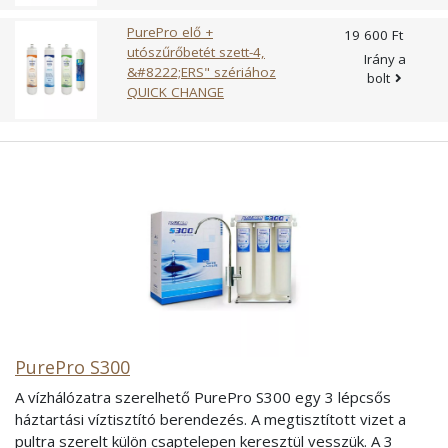
kadmiumot) is. Szűrés fázisai: Előszűrő egység - 5 mikronos
PurePro elő +
19 600 Ft
polipropilén (kompakt, QUICK CHANGE csatlakozós kivitel),
utószűrőbetét szett-4,
Irány a
FDA és NSF minősítés, 2,5""x12"" Aktívszén - szemcsés
&#8222;ERS" szériához
bolt
(granulált) szerkezetű (GAC) szűrő egység (kompakt, QUICK
QUICK CHANGE
CHANGE csatlakozós kivitel), FDA és NSF minősítés,
2,5""x12"" Aktívszén - tömbös szerkezetű (CTO BLOCK)
szűrő egység (kompakt, QUICK CHANGE csatlakozós
kivitel), FDA és NSF minősítés, 2,5""x12"" Karbantartás:
Annak érdekében, hogy mindig tiszta vizet tudjon előállítani a
víztisztító a szűrőegységeket rendszeresen cserélni kell.
PurePro S300
A vízhálózatra szerelhető PurePro S300 egy 3 lépcsős
háztartási víztisztító berendezés. A megtisztított vizet a
pultra szerelt külön csaptelepen keresztül vesszük. A 3