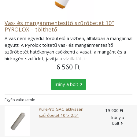
Vas- és mangánmentesítő szűrőbetét 10″
PYROLOX – tölthető
A vas nem egyedül fordul elő a vízben, általában a mangánnal
együtt. A Pyrolox töltetű vas- és mangánmentesítő
szűrőbetét hatékonyan csökkenti a vasat, a mangánt és a
hidrogén-szulfidot, javítja a víz illatát, ízét és megfelelő
mértékben javítja a víz pH értékét. A tölthető szűrőház
6 560 Ft
nagyban megkönnyíti a töltet kezelését, visszamosását,
pótlását vagy cseréjét. Pyrolox töltet alkalmas vasas és
Irány a bolt
mangános víz kezelésére is. Megfelelő választás abban az
esetben is, ha a vas mellett a mangán érték is magas.
Többféle vastalanító megoldás, berendezés létezik. Ezek
Egyéb változatok:
regenerálható, vagy visszamosható, öblíthető töltettel
PurePro GAC aktívszén
19 900 Ft
vannak elkészítve. A vas- és mangánmentesítő töltetek
szűrőbetét 10"x 2,5"
Irány a
közül a Pyrolox töltettel szerelt berendezések valamivel
bolt
nagyobb kapacitásúak, mint a Birm töltettel szereltek,
viszont nagyobb visszamosatási teljesítményt igényelnek a