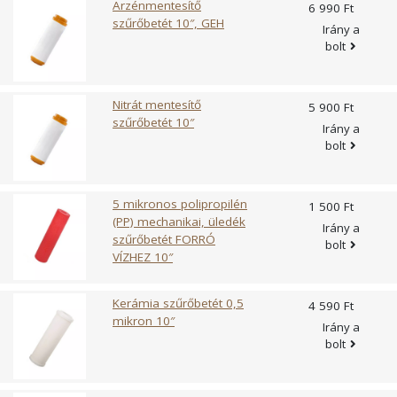
Arzénmentesítő
6 990 Ft
letisztítható, mindenféle vegyszer nélkül, így semmi sem
szűrőbetét 10″, GEH
Irány a
kerül az ivóvízbe. Nagy súlya miatt igen fontos, hogy a
bolt
Pyrolox szűrő átmosatása megfelelő mértékű víznyomással
történjen. A visszamosatás a használat során szükség
szerint, több százszor elvégezhető, így akár évekig
Nitrát mentesítő
5 900 Ft
használható a töltet. A Pyrolox töltet az ANSI/NSF
szűrőbetét 10″
szabványok hatálya alá tartozó bevizsgált és ivóvízkezelő
Irány a
bolt
rendszerekben engedélyezett szűrőanyag.
5 mikronos polipropilén
1 500 Ft
(PP) mechanikai, üledék
Irány a
szűrőbetét FORRÓ
bolt
VÍZHEZ 10″
Kerámia szűrőbetét 0,5
4 590 Ft
mikron 10″
Irány a
bolt