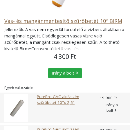
Vas- és mangánmentesítő szűrőbetét 10″ BIRM
Jellemzők: A vas nem egyedül fordul elő a vízben, általában a
mangánnal együtt. Elsődlegesen vasas vízre való
szűrőbetét, a mangánt csak részlegesen szűri. A tölthető
kivitelű Birm+Corosex töltetű vas- és mangánmentesítő
szűrőbetét csökkenti a vasat, a mangánt (bizonyos
4 300 Ft
feltételek mellett) és a hidrogén-szulfidot, javítja a víz
illatát, ízét és megfelelő mértékben javítja a víz pH értékét.
Irány a bolt
Többféle vastalanító megoldás, berendezés létezik. Ezek
regenerálható, vagy visszamosható, öblíthető töltettel
vannak elkészítve. A vas- és mangánmentesítő töltetek
Egyéb változatok:
közül a Birm az egyik legolcsóbb és legkönnyebben
PurePro GAC aktívszén
19 900 Ft
regenerálható. A Birm töltet egyszerűen ellenáramban, azaz
szűrőbetét 10"x 2,5"
Irány a
víz szűréséhez képest fordított irányban történő
bolt
átöblítéssel regenerálható. Az Aquafilter Birm+Corosex
töltetű vas- és mangánmentesítő szűrőbetét csökkenti a
vasat, a mangánt és a hidrogén-szulfidot, javítja a víz illatát,
PurePro GAC aktívszén