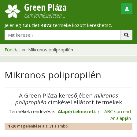
Green Pláza
csak természetesen…
Jelenleg
13
üzlet
4873
terméke között kereshetsz.
Főoldal
Mikronos polipropilén
Mikronos polipropilén
A Green Pláza keresőjében
mikronos
polipropilén
címkével ellátott termékek
Termékek rendezése:
Alapértelmezett
ABC sorrend
Ár alapján
1-20
megjelenítése a(z)
31
elemből.