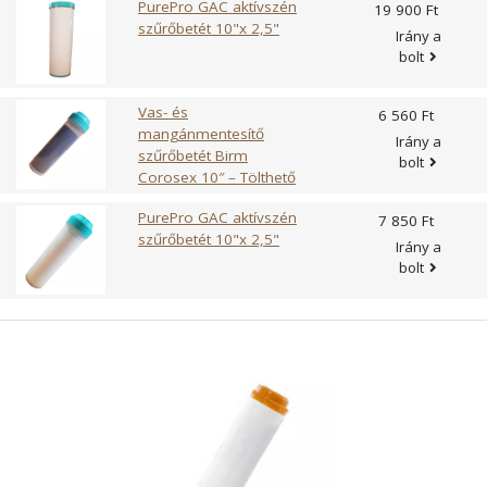
PurePro GAC aktívszén
19 900 Ft
szűrőbetét 10"x 2,5"
Irány a
bolt
Vas- és
6 560 Ft
mangánmentesítő
Irány a
szűrőbetét Birm
bolt
Corosex 10″ – Tölthető
PurePro GAC aktívszén
7 850 Ft
szűrőbetét 10"x 2,5"
Irány a
bolt