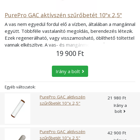
PurePro GAC aktívszén szűrőbetét 10"x 2,5"
A vas nem egyedül fordul elő a vízben, általában a mangánnal
együtt. Többféle vastalanító megoldás, berendezés létezik.
Ezek regenerálható, vagy visszamosható, öblíthető töltettel
vannak elkészítve. A vas- és mangánmentesítő töltetek
közül a Pyrolox töltettel szerelt berendezések valamivel
19 900 Ft
nagyobb kapacitásúak, mint a Birm töltettel szereltek,
viszont nagyobb visszamosatási teljesítményt igényelnek a
Irány a bolt
töltet átöbblítéséhez. A Pyrolox töltetű vas- és
mangánmentesítő szűrőbetét hatékonyan csökkenti a vasat,
a mangánt és a hidrogén-szulfidot, javítja a víz illatát, ízét és
Egyéb változatok:
megfelelő mértékben javítja a víz pH értékét. Alkalmazása:
PurePro GAC aktívszén
21 980 Ft
Felhasználható víztisztításra minden olyan BigBlue
szűrőbetét 10"x 2,5"
Irány a
szűrőházban, amelynek mérete: 20"". Lakások, családi házak,
bolt
háztartási berendezések védelmére alkalmas. A BigBlue
20""-os szűrőbetét alkalmazható központilag történő
vízkezelésére. Alkalmazható olyan 20""-os szűrőházakba,
PurePro GAC aktívszén
42 900 Ft
mint: a BigBlue 20""-os szűrőház. A szűrőbetét nem
szűrőbetét 10"x 2,5"