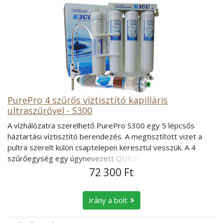
PurePro 4 szűrős víztisztító kapilláris
ultraszűrővel - S300
A vízhálózatra szerelhető PurePro S300 egy 5 lépcsős
háztartási víztisztító berendezés. A megtisztított vizet a
pultra szerelt külön csaptelepen keresztül vesszük. A 4
szűrőegység egy úgynevezett QUICK CHANGE
csatlakozóval rendelkeznek, mely segítségével nagyon
72 300 Ft
könnyen és gyorsan cserélhetőek. Mit szűr ki a vízből?
Mechanikai szennyeződéseket - az elszíneződést okozó
Irány a bolt
lebegőanyagokat, (pl. rozsda, homok, iszap...). Az oldott
szerves szennyező anyagok (pl: kőolajszármazékok -