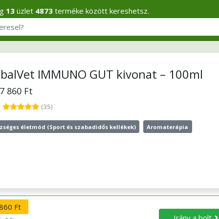
eg
13
üzlet
4873
terméke között kereshetsz.
balVet IMMUNO GUT kivonat – 100ml
17 860 Ft
5
(35)
zséges életmód (Sport és szabadidős kellékek)
Aromaterápia
860 Ft
Irány a bolt