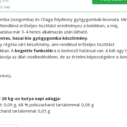
: 0 Ft
dő: nap
mba (süngomba) és Chaga folyékony gyógygombák kivonata. Mi
Rendkívül erőteljes tisztítást eredményez a belekben, a máj,
tása már 3-4 hetes alkalmazás után látható.
entes, hazai bio gyógygomba készítmény.
 régóta várt készítmény, ami rendkívül erőteljes tisztítást
kban. A
kognitív funkciók
ra is kedvező hatással van. A bél-agy 
olja az állat viselkedésében, de az értelmi képességekre is kon
ceus),
20 kg-os kutya napi adagja:
0,09 g, 68 % poliszacharid tartalommal: 0,06 g
harid tartalommal: 0,05 g