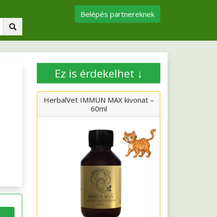
Belépés partnereknek
Ez is érdekelhet ↓
HerbalVet IMMUN MAX kivonat –
60ml