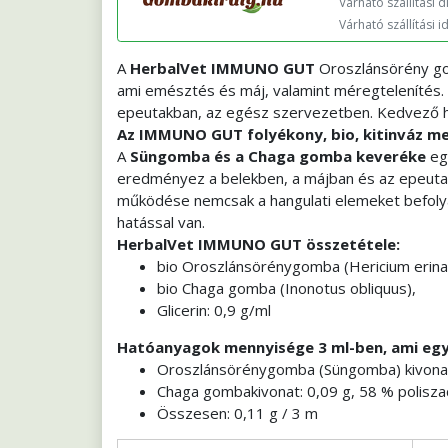
Várható szállítási díj
Várható szállítási i
A
HerbalVet IMMUNO GUT
Oroszlánsörény go
ami emésztés és máj, valamint méregtelenítés. 
epeutakban, az egész szervezetben. Kedvező ha
Az IMMUNO GUT folyékony, bio, kitinváz m
A
Süngomba és a Chaga gomba keveréke
egy
eredményez a belekben, a májban és az epeuta
működése nemcsak a hangulati elemeket befolyás
hatással van.
HerbalVet IMMUNO GUT összetétele:
bio Oroszlánsörénygomba (Hericium erina
bio Chaga gomba (Inonotus obliquus),
Glicerin: 0,9 g/ml
Hatóanyagok mennyisége 3 ml-ben, ami egy 
Oroszlánsörénygomba (Süngomba) kivonat: 
Chaga gombakivonat: 0,09 g, 58 % poliszac
Összesen: 0,11 g / 3 m