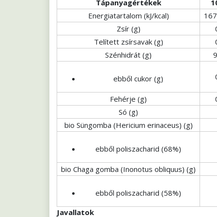
Tápanyagértékek
1
Energiatartalom (kJ/kcal)
167
Zsír (g)
Telített zsírsavak (g)
Szénhidrát (g)
9
ebből cukor (g)
Fehérje (g)
Só (g)
bio Süngomba (Hericium erinaceus) (g)
ebből poliszacharid (68%)
bio Chaga gomba (Inonotus obliquus) (g)
ebből poliszacharid (58%)
Javallatok