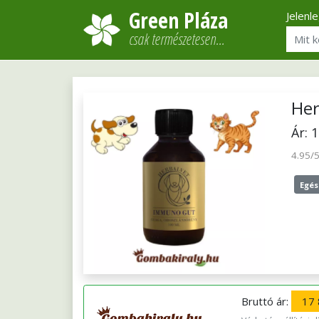
Green Pláza
Jelenl
csak természetesen…
Her
Ár: 
4.95/
Egés
Bruttó ár:
17 