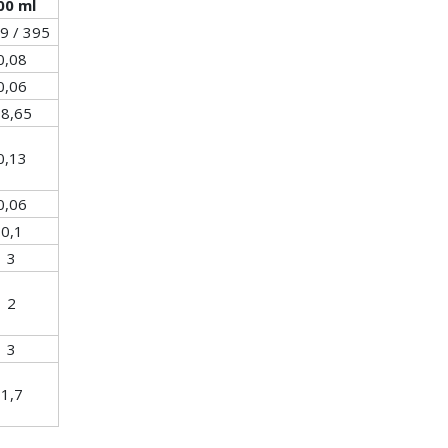
00 ml
9 / 395
0,08
0,06
8,65
0,13
0,06
0,1
3
2
3
1,7