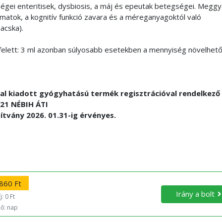
ségei enteritisek, dysbiosis, a máj és epeutak betegségei. Meggy
atok, a kognitív funkció zavara és a méreganyagoktól való
acska).
kg felett: 3 ml azonban súlyosabb esetekben a mennyiség növelhető
tal kiadott gyógyhatású termék regisztrációval rendelkező
021 NÉBIH ÁTI
sítvány 2026. 01.31-ig érvényes.
860 Ft
Irány a bolt
: 0 Ft
dő: nap