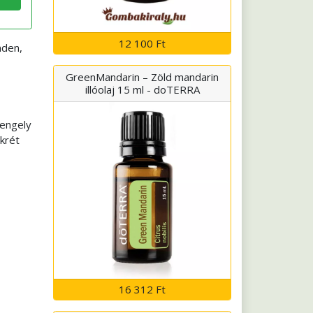
12 100 Ft
nden,
GreenMandarin – Zöld mandarin
illóolaj 15 ml - doTERRA
tengely
krét
16 312 Ft