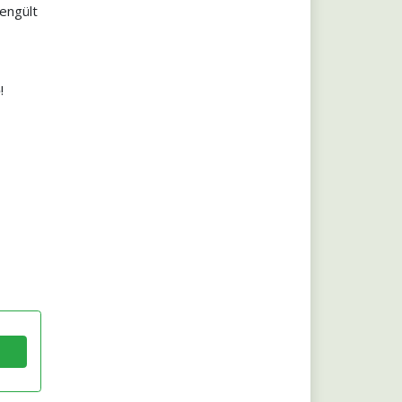
engült
!