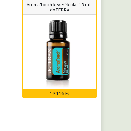
AromaTouch keverék olaj 15 ml -
doTERRA
19 116 Ft