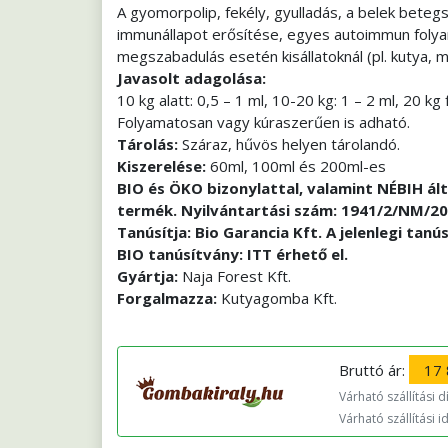
A gyomorpolip, fekély, gyulladás, a belek beteg
immunállapot erősítése, egyes autoimmun folyam
megszabadulás esetén kisállatoknál (pl. kutya, m
Javasolt adagolása:
10 kg alatt: 0,5 – 1 ml, 10-20 kg: 1 – 2 ml, 20 
Folyamatosan vagy kúraszerűen is adható.
Tárolás:
Száraz, hűvös helyen tárolandó.
Kiszerelése:
60ml, 100ml és 200ml-es
BIO és ÖKO bizonylattal, valamint NÉBIH ál
termék. Nyilvántartási szám: 1941/2/NM/2
Tanúsítja: Bio Garancia Kft. A jelenlegi tanú
BIO tanúsítvány: ITT érhető el.
Gyártja:
Naja Forest Kft.
Forgalmazza:
Kutyagomba Kft.
Bruttó ár:
17 
Várható szállítási díj
Várható szállítási i