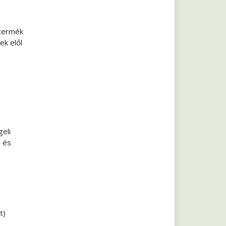
 termék
ek elől
eli
ő és
t)