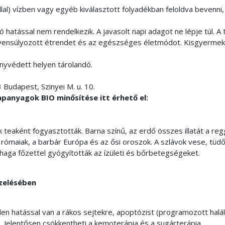
lal) vízben vagy egyéb kiválasztott folyadékban feloldva bevenni,
hatással nem rendelkezik. A javasolt napi adagot ne lépje túl. A
egyensúlyozott étrendet és az egészséges életmódot. Kisgyermek
nyvédett helyen tárolandó.
 Budapest, Szinyei M. u. 10.
apanyagok BIO minősítése itt érhető el:
eaként fogyasztották. Barna színű, az erdő összes illatát a regg
 rómaiak, a barbár Európa és az ősi oroszok. A szlávok vese, tüd
aga főzettel gyógyították az ízületi és bőrbetegségeket.
zelésében
en hatással van a rákos sejtekre, apoptózist (programozott halál
. Jelentősen csökkentheti a kemoterápia és a sugárterápia