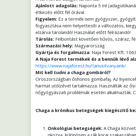
Ajánlott adagolás:
Naponta 5 ml (adagolókanál
étkezés előtt fél órával.
Figyelem:
Ez a termék nem gyógyszer, gyógyító 
fogyasztása nem helyettesíti a változatos, ki
elzárva tárolandó! Használat előtt felrázandó!
Tárolás:
Felbontást követően hűvös, száraz, fé
Származási hely:
Magyarország
Gyártja és forgalmazza:
Naja Forest Kft. 1063
A Naja Forest termékek és a bennük lévő al
https://www.najaforest.hu/tanusitvanyaink/
Mit kell tudni a chaga gombáról?
Oroszországban őshonos gombafaj. Az ínyencek t
harmat utóízével tartalmazza. Használták az ősi
nőgyógyászati problémák esetén alkalmazták. Ch
Chaga a krónikus betegségek kiegészítő ke
Onkológiai betegségek:
A Chaga közvetl
okozva, különösen a rák korai szakaszában