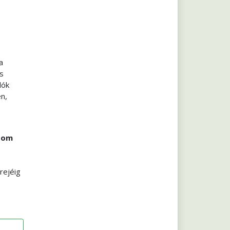
a
s
lók
én,
oom
rejéig