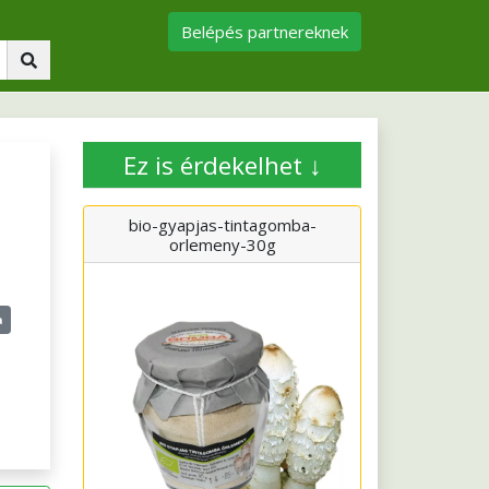
Belépés partnereknek
Ez is érdekelhet ↓
bio-gyapjas-tintagomba-
orlemeny-30g
a