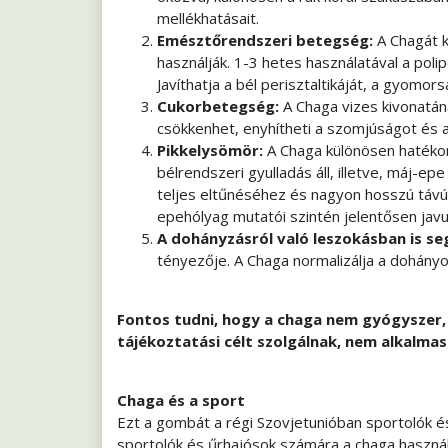
mellékhatásait.
Emésztőrendszeri betegség:
A Chagát 
használják. 1-3 hetes használatával a pol
Javíthatja a bél perisztaltikáját, a gyomor
Cukorbetegség:
A Chaga vizes kivonatán
csökkenhet, enyhítheti a szomjúságot és a 
Pikkelysömör:
A Chaga különösen hatékon
bélrendszeri gyulladás áll, illetve, máj-e
teljes eltűnéséhez és nagyon hosszú távú 
epehólyag mutatói szintén jelentősen javu
A dohányzásról való leszokásban is se
tényezője. A Chaga normalizálja a dohány
Fontos tudni, hogy a chaga nem gyógyszer,
tájékoztatási célt szolgálnak, nem alkalma
Chaga és a sport
Ezt a gombát a régi Szovjetunióban sportolók é
sportolók és űrhajósok számára a chaga használat