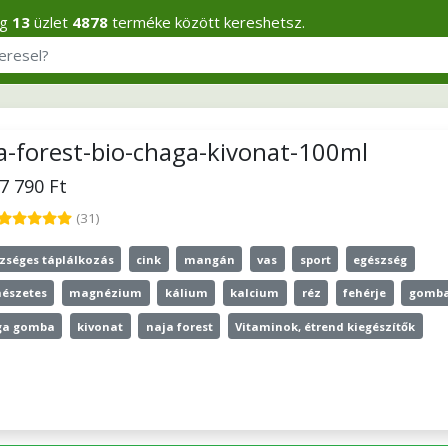
eg
13
üzlet
4878
terméke között kereshetsz.
a-forest-bio-chaga-kivonat-100ml
17 790 Ft
(31)
zséges táplálkozás
cink
mangán
vas
sport
egészség
észetes
magnézium
kálium
kalcium
réz
fehérje
gomb
ga gomba
kivonat
naja forest
Vitaminok, étrend kiegészítők