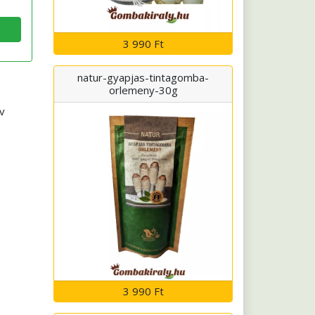
3 990 Ft
natur-gyapjas-tintagomba-
orlemeny-30g
ív
3 990 Ft