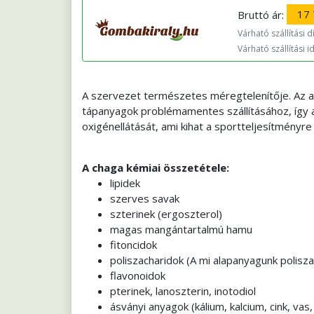
Bruttó ár:
17 
Várható szállítási díj
Várható szállítási i
A szervezet természetes méregtelenítője. Az an
tápanyagok problémamentes szállításához, így a 
oxigénellátását, ami kihat a sportteljesítményre 
A chaga kémiai összetétele:
lipidek
szerves savak
szterinek (ergoszterol)
magas mangántartalmú hamu
fitoncidok
poliszacharidok (A mi alapanyagunk polisza
flavonoidok
pterinek, lanoszterin, inotodiol
ásványi anyagok (kálium, kalcium, cink, vas