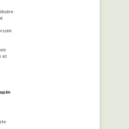
elésére
t.
rszint
asis
s az
supán
zte