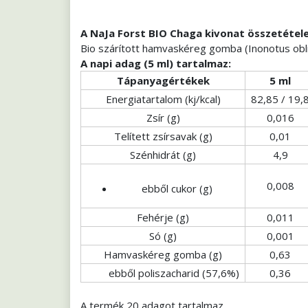
A NaJa Forst BIO Chaga kivonat összetétele
Bio szárított hamvaskéreg gomba (Inonotus obliq
A napi adag (5 ml) tartalmaz:
Tápanyagértékek
5 ml
Energiatartalom (kj/kcal)
82,85 / 19,
Zsír (g)
0,016
Telített zsírsavak (g)
0,01
Szénhidrát (g)
4,9
0,008
ebből cukor (g)
Fehérje (g)
0,011
Só (g)
0,001
Hamvaskéreg gomba (g)
0,63
ebből poliszacharid (57,6%)
0,36
A termék 20 adagot tartalmaz.