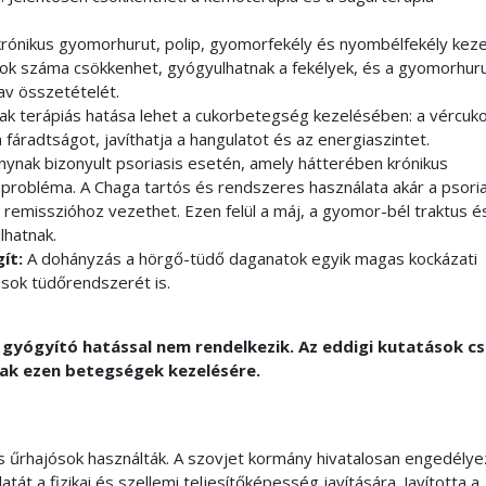
krónikus gyomorhurut, polip, gyomorfekély és nyombélfekély kez
ipok száma csökkenhet, gyógyulhatnak a fekélyek, és a gyomorhuru
sav összetételét.
ak terápiás hatása lehet a cukorbetegség kezelésében: a vércuko
fáradtságot, javíthatja a hangulatot és az energiaszintet.
ynak bizonyult psoriasis esetén, amely hátterében krónikus
pe probléma. A Chaga tartós és rendszeres használata akár a psori
remisszióhoz vezethet. Ezen felül a máj, a gyomor-bél traktus é
lhatnak.
gít:
A dohányzás a hörgő-tüdő daganatok egyik magas kockázati
osok tüdőrendszerét is.
 gyógyító hatással nem rendelkezik. Az eddigi kutatások c
sak ezen betegségek kezelésére.
s űrhajósok használták. A szovjet kormány hivatalosan engedélye
át a fizikai és szellemi teljesítőképesség javítására. Javította a