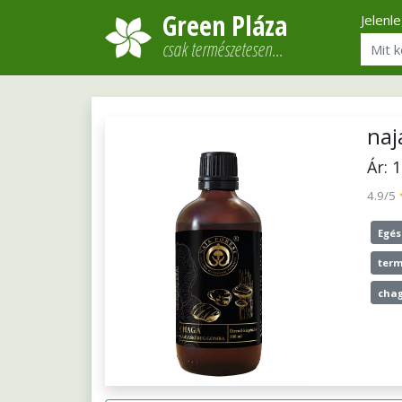
Green Pláza
Jelenl
csak természetesen…
naj
Ár: 
4.9/5
Egés
term
cha