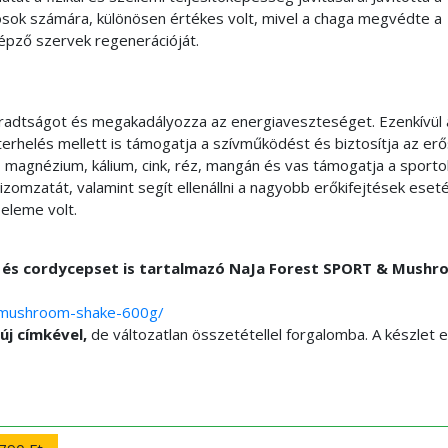
jósok számára, különösen értékes volt, mivel a chaga megvédte a
képző szervek regenerációját.
áradtságot és megakadályozza az energiaveszteséget. Ezenkívül 
rhelés mellett is támogatja a szívműködést és biztosítja az erő
, magnézium, kálium, cink, réz, mangán és vas támogatja a sporto
izomzatát, valamint segít ellenállni a nagyobb erőkifejtések eset
eleme volt.
és cordycepset is tartalmazó NaJa Forest SPORT & Mushr
t-mushroom-shake-600g/
új címkével,
de változatlan összetétellel forgalomba. A készlet e