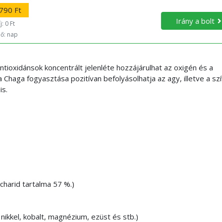
790 Ft
Irány a bolt
: 0 Ft
dő: nap
tioxidánsok koncentrált jelenléte hozzájárulhat az oxigén és a
Chaga fogyasztása pozitívan befolyásolhatja az agy, illetve a sz
is.
charid tartalma 57 %.)
, nikkel, kobalt, magnézium, ezüst és stb.)