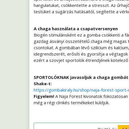
hangulatukat, csökkentette a stresszt. Az űrha
testüket a sugárzás hatásaitól, segítette a vér
A chaga használata a csapatversenyen
Biogén stimulánsként ez a gomba csökkenti a f
gazdag ásványi összetételű chaga még magas te
csontokat. A gombában lévő szilícium és kalcium
idegrendszerét, erősíti és gyorsítja a végtagok 
ezért a szovjet sportolók étrendjének kötelező 
SPORTOLÓKNAK javasoljuk a chaga gombát 
Shake-t:
https://gombakiraly.hu/shop/naja-forest-spor
Figyelem!
A Naja Forest kivonatok fokozatosan
még a régi címkés termékeket küldjük.