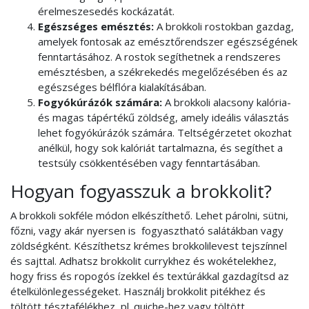
érelmeszesedés kockázatát.
Egészséges emésztés:
A brokkoli rostokban gazdag,
amelyek fontosak az emésztőrendszer egészségének
fenntartásához. A rostok segíthetnek a rendszeres
emésztésben, a székrekedés megelőzésében és az
egészséges bélflóra kialakításában.
Fogyókúrázók számára:
A brokkoli alacsony kalória-
és magas tápértékű zöldség, amely ideális választás
lehet fogyókúrázók számára. Teltségérzetet okozhat
anélkül, hogy sok kalóriát tartalmazna, és segíthet a
testsúly csökkentésében vagy fenntartásában.
Hogyan fogyasszuk a brokkolit?
A brokkoli sokféle módon elkészíthető. Lehet párolni, sütni,
főzni, vagy akár nyersen is fogyasztható salátákban vagy
zöldségként. Készíthetsz krémes brokkolilevest tejszínnel
és sajttal. Adhatsz brokkolit currykhez és wokételekhez,
hogy friss és ropogós ízekkel és textúrákkal gazdagítsd az
ételkülönlegességeket. Használj brokkolit pitékhez és
töltött tésztafélékhez, pl. quiche-hez vagy töltött