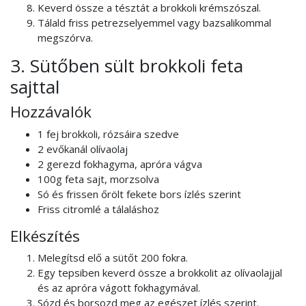
Keverd össze a tésztát a brokkoli krémszószal.
Tálald friss petrezselyemmel vagy bazsalikommal
megszórva.
3. Sütőben sült brokkoli feta
sajttal
Hozzávalók
1 fej brokkoli, rózsáira szedve
2 evőkanál olívaolaj
2 gerezd fokhagyma, apróra vágva
100g feta sajt, morzsolva
Só és frissen őrölt fekete bors ízlés szerint
Friss citromlé a tálaláshoz
Elkészítés
Melegítsd elő a sütőt 200 fokra.
Egy tepsiben keverd össze a brokkolit az olívaolajjal
és az apróra vágott fokhagymával.
Sózd és borsozd meg az egészet ízlés szerint.