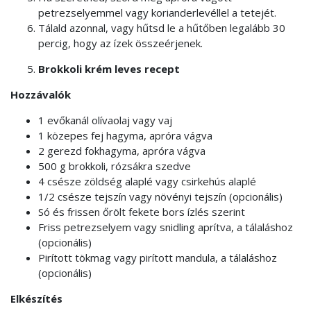
petrezselyemmel vagy korianderlevéllel a tetejét.
Tálald azonnal, vagy hűtsd le a hűtőben legalább 30
percig, hogy az ízek összeérjenek.
Brokkoli krém leves recept
Hozzávalók
1 evőkanál olívaolaj vagy vaj
1 közepes fej hagyma, apróra vágva
2 gerezd fokhagyma, apróra vágva
500 g brokkoli, rózsákra szedve
4 csésze zöldség alaplé vagy csirkehús alaplé
1/2 csésze tejszín vagy növényi tejszín (opcionális)
Só és frissen őrölt fekete bors ízlés szerint
Friss petrezselyem vagy snidling aprítva, a tálaláshoz
(opcionális)
Pirított tökmag vagy pirított mandula, a tálaláshoz
(opcionális)
Elkészítés