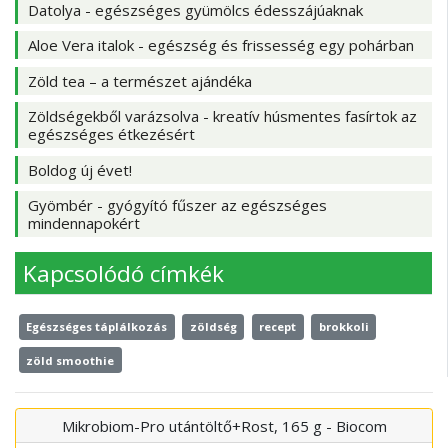
Datolya - egészséges gyümölcs édesszájúaknak
Aloe Vera italok - egészség és frissesség egy pohárban
Zöld tea – a természet ajándéka
Zöldségekből varázsolva - kreatív húsmentes fasírtok az
egészséges étkezésért
Boldog új évet!
Gyömbér - gyógyító fűszer az egészséges
mindennapokért
Kapcsolódó címkék
Egészséges táplálkozás
zöldség
recept
brokkoli
zöld smoothie
Mikrobiom-Pro utántöltő+Rost, 165 g - Biocom