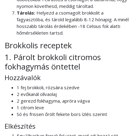
nyomon követhesd, meddig tároltad.
Tárolás:
Helyezd a csomagolt brokkolit a
fagyasztóba, és tárold legalább 8-12 hónapig. A minél
hosszabb tárolás érdekében -18 Celsius fok alatti
hőmérsékleten tartsd.
Brokkolis receptek
1. Párolt brokkoli citromos
fokhagymás öntettel
Hozzávalók
1 fej brokkoli, rózsáira szedve
2 evőkanál olívaolaj
2 gerezd fokhagyma, apróra vágva
1 citrom leve
Só és frissen őrölt fekete bors ízlés szerint
Elkészítés
Egy lábasban forralj fel vizet, majd adj hozzá sót.