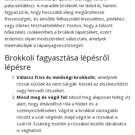
palacsintákhoz. A maradék brokkolit ne dobd ki, hanem
fagyaszd le, hogy hosszabb ideig megőrizhesse
frissességét, és később felhasználd levesekhez, pitékhez
vagy ízletes tésztaételekhez. Fontos, hogy a túlzott
hőkezelés csökkentheti a brokkoli tápértékét, ezért
érdemes olyan módszereket választani, amelyek
minimalizálják a tápanyagveszteséget.
Brokkoli fagyasztása lépésről
lépésre
Válassz friss és minőségi brokkolit
, amelynek
rózsái sűrűek és nem sárgák. Kerüld az elszíneződött
vagy hervadt részeket.
Mosd meg és vágd fel:
Mosd meg alaposan hideg víz
alatt, hogy eltávolítsd róla a földet és a
szennyeződéseket.
Vágd le a brokkoli vastagabb
részét a szár végénél, majd vágd le a rózsákat a
szárról. Szükség esetén a rózsákat kisebb darabokra
is vághatod.