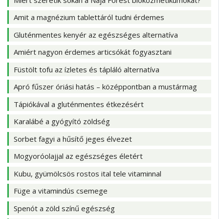
Amit a magnézium tablettáról tudni érdemes
Gluténmentes kenyér az egészséges alternatíva
Amiért nagyon érdemes articsókát fogyasztani
Füstölt tofu az ízletes és tápláló alternatíva
Apró fűszer óriási hatás – középpontban a mustármag
Tápiókával a gluténmentes étkezésért
Karalábé a gyógyító zöldség
Sorbet fagyi a hűsítő jeges élvezet
Mogyoróolajjal az egészséges életért
Kubu, gyümölcsös rostos ital tele vitaminnal
Füge a vitamindús csemege
Spenót a zöld színű egészség