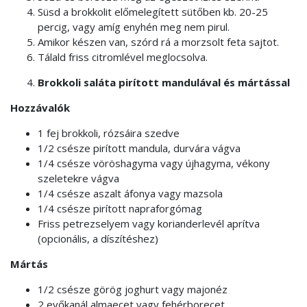
Süsd a brokkolit előmelegített sütőben kb. 20-25
percig, vagy amíg enyhén meg nem pirul.
Amikor készen van, szórd rá a morzsolt feta sajtot.
Tálald friss citromlével meglocsolva.
Brokkoli saláta pirított mandulával és mártással
Hozzávalók
1 fej brokkoli, rózsáira szedve
1/2 csésze pirított mandula, durvára vágva
1/4 csésze vöröshagyma vagy újhagyma, vékony
szeletekre vágva
1/4 csésze aszalt áfonya vagy mazsola
1/4 csésze pirított napraforgómag
Friss petrezselyem vagy korianderlevél aprítva
(opcionális, a díszítéshez)
Mártás
1/2 csésze görög joghurt vagy majonéz
2 evőkanál almaecet vagy fehérborecet