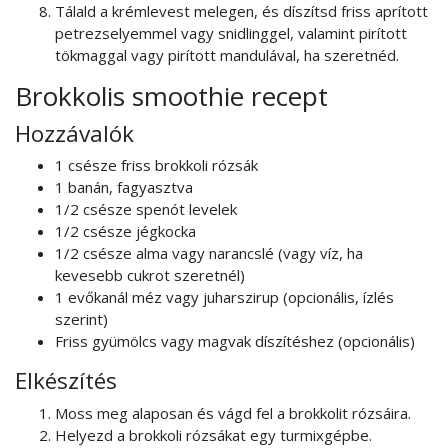
Tálald a krémlevest melegen, és díszítsd friss aprított
petrezselyemmel vagy snidlinggel, valamint pirított
tökmaggal vagy pirított mandulával, ha szeretnéd.
Brokkolis smoothie recept
Hozzávalók
1 csésze friss brokkoli rózsák
1 banán, fagyasztva
1/2 csésze spenót levelek
1/2 csésze jégkocka
1/2 csésze alma vagy narancslé (vagy víz, ha
kevesebb cukrot szeretnél)
1 evőkanál méz vagy juharszirup (opcionális, ízlés
szerint)
Friss gyümölcs vagy magvak díszítéshez (opcionális)
Elkészítés
Moss meg alaposan és vágd fel a brokkolit rózsáira.
Helyezd a brokkoli rózsákat egy turmixgépbe.