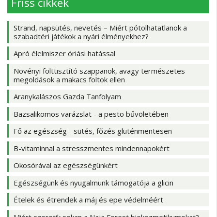
Friss cikkek
Strand, napsütés, nevetés – Miért pótolhatatlanok a
szabadtéri játékok a nyári élményekhez?
Apró élelmiszer óriási hatással
Növényi folttisztító szappanok, avagy természetes
megoldások a makacs foltok ellen
Aranykalászos Gazda Tanfolyam
Bazsalikomos varázslat - a pesto bűvöletében
Fő az egészség - sütés, főzés gluténmentesen
B-vitaminnal a stresszmentes mindennapokért
Okosórával az egészségünkért
Egészségünk és nyugalmunk támogatója a glicin
Ételek és étrendek a máj és epe védelméért
Miért szeretik sokan a Naja Forest biokozmetikumokat?