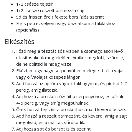
1/2 csésze tejszín
1/2 csésze reszelt parmezán sajt
Só és frissen őrölt fekete bors ízlés szerint
Friss petrezselyem vagy bazsalikom a tálaláshoz
(opcionális)
Elkészítés
Főzd meg a tésztát sós vízben a csomagoláson lévő
utasításoknak megfelelően. Amikor megfőtt, szűrd le,
de ne öblítsd le hideg vízzel.
Eközben egy nagy serpenyőben melegítsd fel a vajat
vagy olívaolajat közepes lángon.
Add hozzá az apróra vágott fokhagymát, és pirítsd 1-2
percig, amíg illatozik.
Adj hozzá a brokkoli rózsáit a serpenyőhöz, és párold
4-5 percig, vagy amíg megpuhulnak.
Önts hozzá tejszínt a brokkolihoz, majd keverd össze.
Add hozzá a reszelt parmezánt, és keverd, amíg a sajt
megolvad, és a mártás sűrűsödik.
Adj hozzá sót és borsot ízlés szerint.