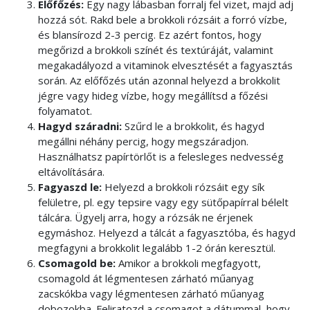
Előfőzés:
Egy nagy lábasban forralj fel vizet, majd adj
hozzá sót.
Rakd bele a brokkoli rózsáit a forró vízbe,
és blansírozd 2-3 percig. Ez azért fontos, hogy
megőrizd a brokkoli színét és textúráját, valamint
megakadályozd a vitaminok elvesztését a fagyasztás
során.
Az előfőzés után azonnal helyezd a brokkolit
jégre vagy hideg vízbe, hogy megállítsd a főzési
folyamatot.
Hagyd száradni:
Szűrd le a brokkolit, és hagyd
megállni néhány percig, hogy megszáradjon.
Használhatsz papírtörlőt is a felesleges nedvesség
eltávolítására.
Fagyaszd le:
Helyezd a brokkoli rózsáit egy sík
felületre, pl. egy tepsire vagy egy sütőpapírral bélelt
tálcára. Ügyelj arra, hogy a rózsák ne érjenek
egymáshoz.
Helyezd a tálcát a fagyasztóba, és hagyd
megfagyni a brokkolit legalább 1-2 órán keresztül.
Csomagold be:
Amikor a brokkoli megfagyott,
csomagold át légmentesen zárható műanyag
zacskókba vagy légmentesen zárható műanyag
dobozokba.
Feliratozd a csomagot a dátummal, hogy