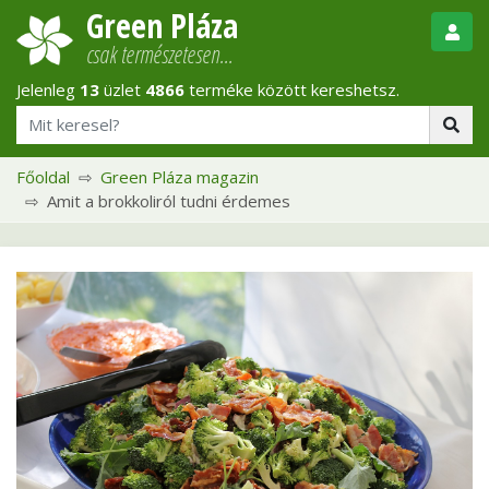
Green Pláza
csak természetesen…
Jelenleg
13
üzlet
4866
terméke között kereshetsz.
Főoldal
Green Pláza magazin
Amit a brokkoliról tudni érdemes