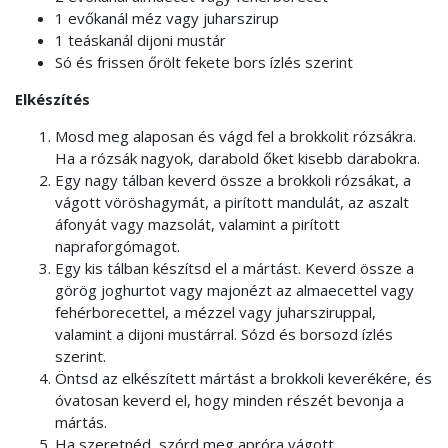
1 evőkanál méz vagy juharszirup
1 teáskanál dijoni mustár
Só és frissen őrölt fekete bors ízlés szerint
Elkészítés
Mosd meg alaposan és vágd fel a brokkolit rózsákra.
Ha a rózsák nagyok, darabold őket kisebb darabokra.
Egy nagy tálban keverd össze a brokkoli rózsákat, a
vágott vöröshagymát, a pirított mandulát, az aszalt
áfonyát vagy mazsolát, valamint a pirított
napraforgómagot.
Egy kis tálban készítsd el a mártást. Keverd össze a
görög joghurtot vagy majonézt az almaecettel vagy
fehérborecettel, a mézzel vagy juharsziruppal,
valamint a dijoni mustárral. Sózd és borsozd ízlés
szerint.
Öntsd az elkészített mártást a brokkoli keverékére, és
óvatosan keverd el, hogy minden részét bevonja a
mártás.
Ha szeretnéd, szórd meg apróra vágott