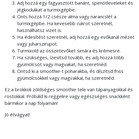
Adj hozzá egy fagyasztott banánt, spenótleveleket és
jégkockákat a turmixgépbe.
Önts hozzá 1/2 csésze alma vagy narancslét a
turmixgépbe. Ha kevesebb cukrot szeretnél,
használhatsz vizet is.
Ha édesítést szeretnél, adj hozzá egy evőkanál mézet
vagy juharszirupot.
Turmixold az összetevőket simára és krémesre.
Ha szükséges, ízesítsd tovább, és adj hozzá több
gyümölcsöt vagy magvakat, ha szeretnéd.
Öntsd ki a smoothie-t poharakba, és díszítsd friss
gyümölcsökkel vagy magvakkal, ha szeretnéd.
Ez a brokkoli zöldséges smoothie tele van tápanyagokkal és
rostokkal. Próbáld ki reggelire vagy egészséges snackként
bármikor a nap folyamán!
Jó étvágyat!