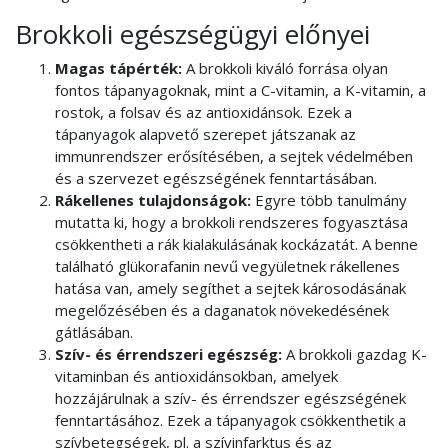
Brokkoli egészségügyi előnyei
Magas tápérték:
A brokkoli kiváló forrása olyan
fontos tápanyagoknak, mint a C-vitamin, a K-vitamin, a
rostok, a folsav és az antioxidánsok. Ezek a
tápanyagok alapvető szerepet játszanak az
immunrendszer erősítésében, a sejtek védelmében
és a szervezet egészségének fenntartásában.
Rákellenes tulajdonságok:
Egyre több tanulmány
mutatta ki, hogy a brokkoli rendszeres fogyasztása
csökkentheti a rák kialakulásának kockázatát. A benne
található glükorafanin nevű vegyületnek rákellenes
hatása van, amely segíthet a sejtek károsodásának
megelőzésében és a daganatok növekedésének
gátlásában.
Szív- és érrendszeri egészség:
A brokkoli gazdag K-
vitaminban és antioxidánsokban, amelyek
hozzájárulnak a szív- és érrendszer egészségének
fenntartásához. Ezek a tápanyagok csökkenthetik a
szívbetegségek, pl. a szívinfarktus és az