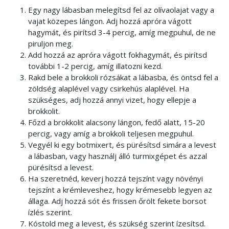
Egy nagy lábasban melegítsd fel az olívaolajat vagy a
vajat közepes lángon. Adj hozzá apróra vágott
hagymát, és pirítsd 3-4 percig, amíg megpuhul, de ne
piruljon meg.
Add hozzá az apróra vágott fokhagymát, és pirítsd
további 1-2 percig, amíg illatozni kezd.
Rakd bele a brokkoli rózsákat a lábasba, és öntsd fel a
zöldség alaplével vagy csirkehús alaplével. Ha
szükséges, adj hozzá annyi vizet, hogy ellepje a
brokkolit.
Főzd a brokkolit alacsony lángon, fedő alatt, 15-20
percig, vagy amíg a brokkoli teljesen megpuhul.
Vegyél ki egy botmixert, és pürésítsd simára a levest
a lábasban, vagy használj álló turmixgépet és azzal
pürésítsd a levest.
Ha szeretnéd, keverj hozzá tejszínt vagy növényi
tejszínt a krémleveshez, hogy krémesebb legyen az
állaga. Adj hozzá sót és frissen őrölt fekete borsot
ízlés szerint.
Kóstold meg a levest, és szükség szerint ízesítsd.