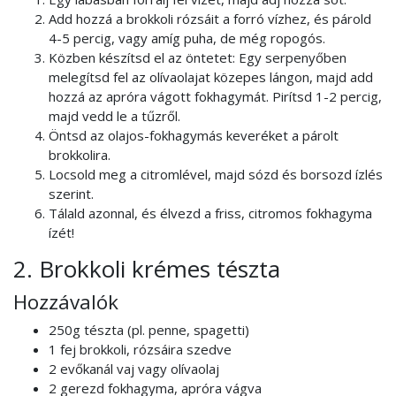
Add hozzá a brokkoli rózsáit a forró vízhez, és párold
4-5 percig, vagy amíg puha, de még ropogós.
Közben készítsd el az öntetet: Egy serpenyőben
melegítsd fel az olívaolajat közepes lángon, majd add
hozzá az apróra vágott fokhagymát. Pirítsd 1-2 percig,
majd vedd le a tűzről.
Öntsd az olajos-fokhagymás keveréket a párolt
brokkolira.
Locsold meg a citromlével, majd sózd és borsozd ízlés
szerint.
Tálald azonnal, és élvezd a friss, citromos fokhagyma
ízét!
2. Brokkoli krémes tészta
Hozzávalók
250g tészta (pl. penne, spagetti)
1 fej brokkoli, rózsáira szedve
2 evőkanál vaj vagy olívaolaj
2 gerezd fokhagyma, apróra vágva