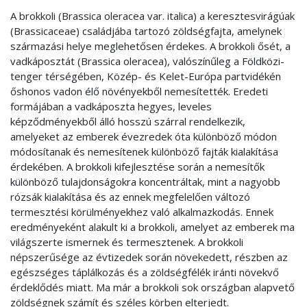
A brokkoli (Brassica oleracea var. italica) a keresztesvirágúak
(Brassicaceae) családjába tartozó zöldségfajta, amelynek
származási helye meglehetősen érdekes. A brokkoli ősét, a
vadkáposztát (Brassica oleracea), valószínűleg a Földközi-
tenger térségében, Közép- és Kelet-Európa partvidékén
őshonos vadon élő növényekből nemesítették. Eredeti
formájában a vadkáposzta hegyes, leveles
képződményekből álló hosszú szárral rendelkezik,
amelyeket az emberek évezredek óta különböző módon
módosítanak és nemesítenek különböző fajták kialakítása
érdekében. A brokkoli kifejlesztése során a nemesítők
különböző tulajdonságokra koncentráltak, mint a nagyobb
rózsák kialakítása és az ennek megfelelően változó
termesztési körülményekhez való alkalmazkodás. Ennek
eredményeként alakult ki a brokkoli, amelyet az emberek ma
világszerte ismernek és termesztenek. A brokkoli
népszerűsége az évtizedek során növekedett, részben az
egészséges táplálkozás és a zöldségfélék iránti növekvő
érdeklődés miatt. Ma már a brokkoli sok országban alapvető
zöldségnek számít és széles körben elterjedt.