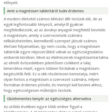
előnyeit.
Amit a magnézium tablettáról tudni érdemes
A modern életvitel számos kihívást állít testünk elé, de az
egyik legfontosabb tényező, amelyről gyakran
megfeledkezünk, az az ásványi anyagok megfelelő bevitele.
A magnézium, amely a szervezetünk számára
nélkülözhetetlen, kiemelkedő szerepet játszik számos
élettani folyamatban, így nem csoda, hogy a magnézium
tabletták egyre népszerűbbé válnak az egészségtudatos
emberek körében. Mivel az élelmiszerek magnéziumtartalma
az elmúlt évtizedekben jelentősen csökkent a talaj
kimerülése miatt, egyre többen fordulnak a magnézium-
kiegészítők felé. Ez a cikk részletesen bemutatja, miért
olyan fontos a magnézium a szervezet számára, milyen
formában érdemes pótolni, és mennyit kell bevinni ahhoz,
hogy egészségesen működjön testünk.
Gluténmentes kenyér az egészséges alternatíva
Az utóbbi években egyre több ember figyel a