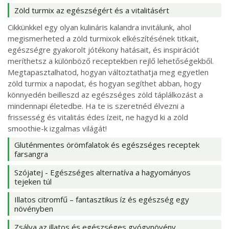
Zöld turmix az egészségért és a vitalitásért
Cikkünkkel egy olyan kulináris kalandra invitálunk, ahol
megismerheted a zöld turmixok elkészítésének titkait,
egészségre gyakorolt jótékony hatásait, és inspirációt
meríthetsz a különböző receptekben rejlő lehetőségekből.
Megtapasztalhatod, hogyan változtathatja meg egyetlen
zöld turmix a napodat, és hogyan segíthet abban, hogy
könnyedén beilleszd az egészséges zöld táplálkozást a
mindennapi életedbe. Ha te is szeretnéd élvezni a
frissesség és vitalitás édes ízeit, ne hagyd ki a zöld
smoothie-k izgalmas világát!
Gluténmentes örömfalatok és egészséges receptek
farsangra
Szójatej - Egészséges alternatíva a hagyományos
tejeken túl
Illatos citromfű – fantasztikus íz és egészség egy
növényben
Zsálya az illatos és egészséges gyógynövény