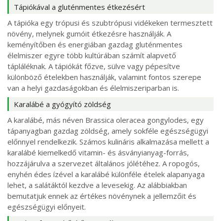
Tápiókával a gluténmentes étkezésért
A tápióka egy trópusi és szubtrópusi vidékeken termesztett
növény, melynek gumóit étkezésre használják. A
keményítőben és energiában gazdag gluténmentes
élelmiszer egyre több kultúrában számít alapvető
tápláléknak. A tápiókát főzve, sülve vagy pépesítve
különböző ételekben használják, valamint fontos szerepe
van a helyi gazdaságokban és élelmiszeriparban is.
Karalábé a gyógyító zöldség
A karalábé, más néven Brassica oleracea gongylodes, egy
tápanyagban gazdag zöldség, amely sokféle egészségügyi
előnnyel rendelkezik. Számos kulináris alkalmazása mellett a
karalábé kiemelkedő vitamin- és ásványianyag-forrás,
hozzájárulva a szervezet általános jólétéhez. A ropogós,
enyhén édes ízével a karalábé különféle ételek alapanyaga
lehet, a salátáktól kezdve a levesekig. Az alábbiakban
bemutatjuk ennek az értékes növénynek a jellemzőit és
egészségügyi előnyeit.