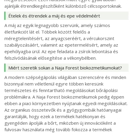
ajánlják étrendkiegészítőként különböző célcsoportoknak.
Ételek és étrendek a máj és epe védelméért
A máj az egyik legnagyobb szervünk, amely számos
életfunkciót lát el. Többek között felelős a
méregtelenítésért, az anyagcseréért, a vércukorszint
szabályozásáért, valamint az epetermelésért, amely az
epehólyagba ürül. Az epe feladata a zsírok lebontása és
felszívódásának elősegítése a vékonybélben.
Miért szeretik sokan a Naja Forest biokozmetikumokat?
A modern szépségápolás világában szerencsére és minden
bizonnyal nem véletlenül egyre többen keresünk
természetes és fenntartható megoldásokat bőrápolási
problémákra. A Naja Forest biokozmetikumok pedig éppen
ebben a piaci környezetben nyújtanak egyedi megoldásokat.
Az organikus összetevők és a gyógygombák hatóanyagai
garantálják, hogy ezek a termékek hatékonyan és
gyengéden ápolják a bőrt, miközben új innovációként a
fulvosav használata még tovább fokozza a termékek