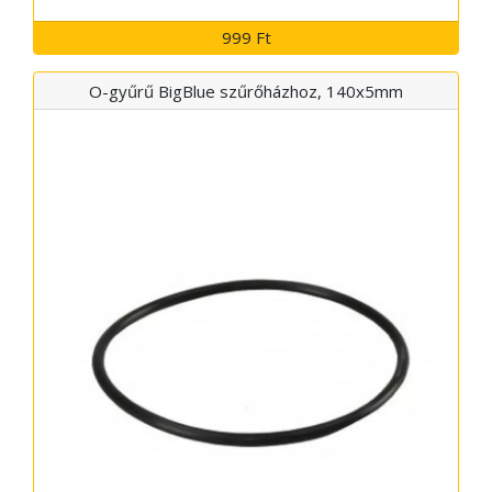
999 Ft
O-gyűrű BigBlue szűrőházhoz, 140x5mm