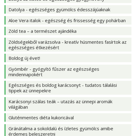
Datolya - egészséges gyümölcs édesszájúaknak
Aloe Vera italok - egészség és frissesség egy pohárban
Zöld tea – a természet ajándéka
Zöldségekből varázsolva - kreatív húsmentes fasírtok az
egészséges étkezésért
Boldog új évet!
Gyömbér - gyógyító fűszer az egészséges
mindennapokért
Egészséges és boldog karácsonyt - tudatos tálalási
tippek az ünnepekre
Karácsonyi szálas teák – utazás az ünnepi aromák
világában
Gluténmentes diéta kukoricával
Gránátalma a sokoldalú és ízletes gyümölcs amibe
érdemes beleszeretni