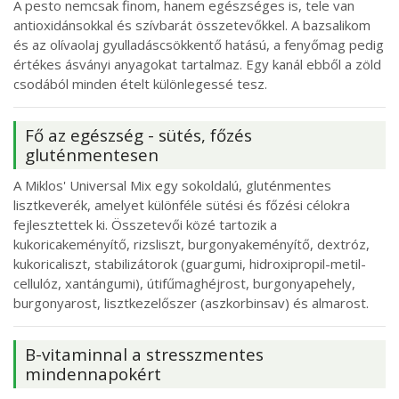
A pesto nemcsak finom, hanem egészséges is, tele van
antioxidánsokkal és szívbarát összetevőkkel. A bazsalikom
és az olívaolaj gyulladáscsökkentő hatású, a fenyőmag pedig
értékes ásványi anyagokat tartalmaz. Egy kanál ebből a zöld
csodából minden ételt különlegessé tesz.
Fő az egészség - sütés, főzés
gluténmentesen
A Miklos' Universal Mix egy sokoldalú, gluténmentes
lisztkeverék, amelyet különféle sütési és főzési célokra
fejlesztettek ki. Összetevői közé tartozik a
kukoricakeményítő, rizsliszt, burgonyakeményítő, dextróz,
kukoricaliszt, stabilizátorok (guargumi, hidroxipropil-metil-
cellulóz, xantángumi), útifűmaghéjrost, burgonyapehely,
burgonyarost, lisztkezelőszer (aszkorbinsav) és almarost.
B-vitaminnal a stresszmentes
mindennapokért