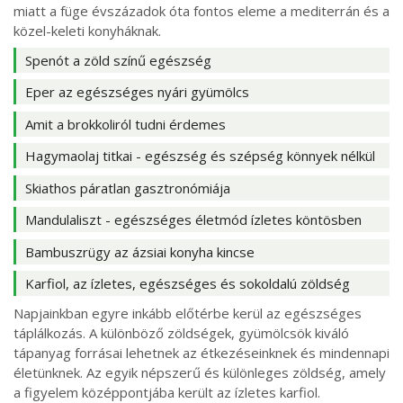
miatt a füge évszázadok óta fontos eleme a mediterrán és a
közel-keleti konyháknak.
Spenót a zöld színű egészség
Eper az egészséges nyári gyümölcs
Amit a brokkoliról tudni érdemes
Hagymaolaj titkai - egészség és szépség könnyek nélkül
Skiathos páratlan gasztronómiája
Mandulaliszt - egészséges életmód ízletes köntösben
Bambuszrügy az ázsiai konyha kincse
Karfiol, az ízletes, egészséges és sokoldalú zöldség
Napjainkban egyre inkább előtérbe kerül az egészséges
táplálkozás. A különböző zöldségek, gyümölcsök kiváló
tápanyag forrásai lehetnek az étkezéseinknek és mindennapi
életünknek. Az egyik népszerű és különleges zöldség, amely
a figyelem középpontjába került az ízletes karfiol.