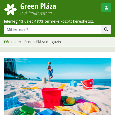
Green Pláza
csak természetesen…
Jelenleg
13
üzlet
4873
terméke között kereshetsz.
Főoldal
Green Pláza magazin