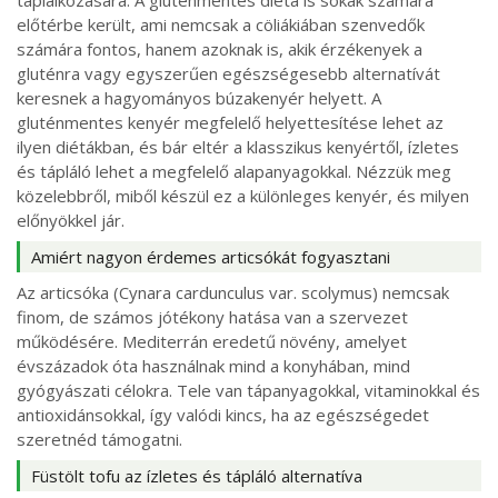
táplálkozására. A gluténmentes diéta is sokak számára
előtérbe került, ami nemcsak a cöliákiában szenvedők
számára fontos, hanem azoknak is, akik érzékenyek a
gluténra vagy egyszerűen egészségesebb alternatívát
keresnek a hagyományos búzakenyér helyett. A
gluténmentes kenyér megfelelő helyettesítése lehet az
ilyen diétákban, és bár eltér a klasszikus kenyértől, ízletes
és tápláló lehet a megfelelő alapanyagokkal. Nézzük meg
közelebbről, miből készül ez a különleges kenyér, és milyen
előnyökkel jár.
Amiért nagyon érdemes articsókát fogyasztani
Az articsóka (Cynara cardunculus var. scolymus) nemcsak
finom, de számos jótékony hatása van a szervezet
működésére. Mediterrán eredetű növény, amelyet
évszázadok óta használnak mind a konyhában, mind
gyógyászati célokra. Tele van tápanyagokkal, vitaminokkal és
antioxidánsokkal, így valódi kincs, ha az egészségedet
szeretnéd támogatni.
Füstölt tofu az ízletes és tápláló alternatíva