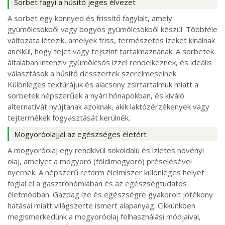
Sorbet fagyi a hűsítő jeges élvezet
A sorbet egy könnyed és frissítő fagylalt, amely
gyümölcsökből vagy bogyós gyümölcsökből készül. Többféle
változata létezik, amelyek friss, természetes ízeket kínálnak
anélkül, hogy tejet vagy tejszínt tartalmaznának. A sorbetek
általában intenzív gyümölcsös ízzel rendelkeznek, és ideális
választások a hűsítő desszertek szerelmeseinek.
Különleges textúrájuk és alacsony zsírtartalmuk miatt a
sorbetek népszerűek a nyári hónapokban, és kiváló
alternatívát nyújtanak azoknak, akik laktózérzékenyek vagy
tejtermékek fogyasztását kerülnék.
Mogyoróolajjal az egészséges életért
A mogyoróolaj egy rendkívül sokoldalú és ízletes növényi
olaj, amelyet a mogyoró (földimogyoró) préselésével
nyernek. A népszerű reform élelmiszer különleges helyet
foglal el a gasztronómiában és az egészségtudatos
életmódban. Gazdag íze és egészségre gyakorolt jótékony
hatásai miatt világszerte ismert alapanyag. Cikkünkben
megismerkedünk a mogyoróolaj felhasználási módjaival,