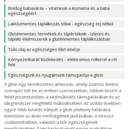
Boldog babavárás – vitaminok a kismama és a baba
egészségéért
Laktózmentes táplálkozás titkai - egészség tej nélkül
Gluténmentes termékek és tápértékeik - ízletes és
tápláló élelmiszerek a gluténmentes táplálkozásban
Tulsi olaj az egészséges élet elixírje
Környezetbarát közlekedés - elektromos rollerrel a cél
felé
Egészségünk és nyugalmunk támogatója a glicin
A glicin egy természetes aminosav, amely számos fontos
szerepet tölt be az emberi szervezetben, többek között a
fehérjeszintézisben, a sejtműködés támogatásában és az
idegrendszer megfelelő működésében. Az utóbbi években
egyre több kutatás irányult a glicin jótékony hatásaira,
különösen az alvás minőségének javításában, a stressz
csökkentésében, valamint a bőr egészségének
megőrzésében. Ezen hatások miatt egyre gyakrabban