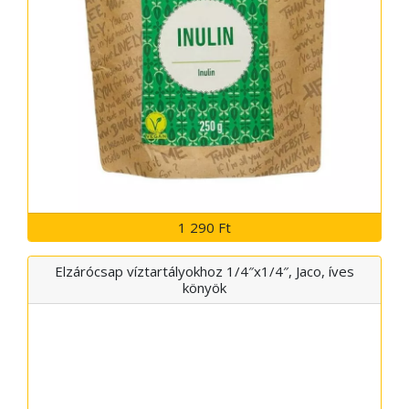
1 290 Ft
Elzárócsap víztartályokhoz 1/4″x1/4″, Jaco, íves
könyök