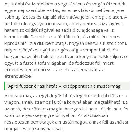
Az utóbbi évtizedekben a vegetáriánus és vegán étrendek
egyre népszerűbbé váltak, és ennek köszönhetően egyre
több új, ízletes és tápláló alternatíva jelenik meg a piacon. A
füstölt tofu egy ilyen innováció, amely nemcsak ízvilágával,
hanem sokoldalúságával és tápláló tulajdonságaival is
kiemelkedik. De mi is az a füstölt tofu, és miért érdemes
kipróbálni? Ez a cikk bemutatja, hogyan készül a füstölt tofu,
milyen előnyöket nyújt az egészség szempontjából, és
hogyan használhatjuk fel kreatívan a konyhában. Merüljünk el
együtt a füstölt tofu világában, és fedezzük fel, miért
érdemes beépíteni ezt az ízletes alternatívát az
étrendünkbe!
Apró fűszer óriási hatás – középpontban a mustármag
A mustármag az egyik legősibb és legelterjedtebb fűszer a
világon, amely számos kultúra konyhájában megtalálható. Ez
az apró, de erőteljes mag különleges ízt ad az ételeknek, és
számos egészségügyi előnnyel jár. Az alábbiakban
részletesen bemutatjuk a mustármagot, annak felhasználási
módjait és jótékony hatásait.