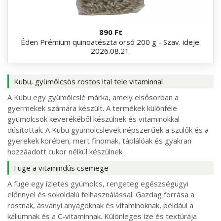
890 Ft
Éden Prémium quinoatészta orsó 200 g - Szav. ideje:
2026.08.21.
Kubu, gyümölcsös rostos ital tele vitaminnal
A Kubu egy gyümölcslé márka, amely elsősorban a
gyermekek számára készült. A termékek különféle
gyümölcsök keverékéből készülnek és vitaminokkal
dúsítottak. A Kubu gyümölcslevek népszerűek a szülők és a
gyerekek körében, mert finomak, táplálóak és gyakran
hozzáadott cukor nélkül készülnek.
Füge a vitamindús csemege
A füge egy ízletes gyümölcs, rengeteg egészségügyi
előnnyel és sokoldalú felhasználással. Gazdag forrása a
rostnak, ásványi anyagoknak és vitaminoknak, például a
káliumnak és a C-vitaminnak. Különleges íze és textúrája