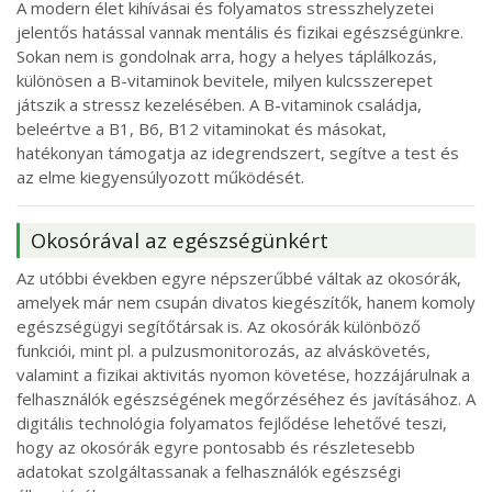
A modern élet kihívásai és folyamatos stresszhelyzetei
jelentős hatással vannak mentális és fizikai egészségünkre.
Sokan nem is gondolnak arra, hogy a helyes táplálkozás,
különösen a B-vitaminok bevitele, milyen kulcsszerepet
játszik a stressz kezelésében. A B-vitaminok családja,
beleértve a B1, B6, B12 vitaminokat és másokat,
hatékonyan támogatja az idegrendszert, segítve a test és
az elme kiegyensúlyozott működését.
Okosórával az egészségünkért
Az utóbbi években egyre népszerűbbé váltak az okosórák,
amelyek már nem csupán divatos kiegészítők, hanem komoly
egészségügyi segítőtársak is. Az okosórák különböző
funkciói, mint pl. a pulzusmonitorozás, az alváskövetés,
valamint a fizikai aktivitás nyomon követése, hozzájárulnak a
felhasználók egészségének megőrzéséhez és javításához. A
digitális technológia folyamatos fejlődése lehetővé teszi,
hogy az okosórák egyre pontosabb és részletesebb
adatokat szolgáltassanak a felhasználók egészségi