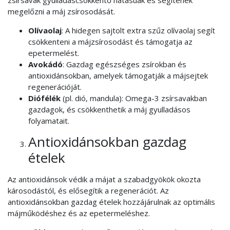
zsírsavak gyulladáscsökkentő hatásúak és segítenek
megelőzni a máj zsírosodását.
Olívaolaj
: A hidegen sajtolt extra szűz olívaolaj segít
csökkenteni a májzsírosodást és támogatja az
epetermelést.
Avokádó
: Gazdag egészséges zsírokban és
antioxidánsokban, amelyek támogatják a májsejtek
regenerációját.
Diófélék
(pl. dió, mandula): Omega-3 zsírsavakban
gazdagok, és csökkenthetik a máj gyulladásos
folyamatait.
Antioxidánsokban gazdag
ételek
Az antioxidánsok védik a májat a szabadgyökök okozta
károsodástól, és elősegítik a regenerációt. Az
antioxidánsokban gazdag ételek hozzájárulnak az optimális
májműködéshez és az epetermeléshez.