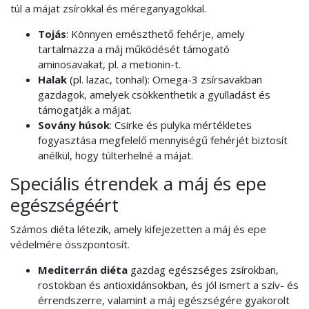
túl a májat zsírokkal és méreganyagokkal.
Tojás
: Könnyen emészthető fehérje, amely
tartalmazza a máj működését támogató
aminosavakat, pl. a metionin-t.
Halak
(pl. lazac, tonhal): Omega-3 zsírsavakban
gazdagok, amelyek csökkenthetik a gyulladást és
támogatják a májat.
Sovány húsok
: Csirke és pulyka mértékletes
fogyasztása megfelelő mennyiségű fehérjét biztosít
anélkül, hogy túlterhelné a májat.
Speciális étrendek a máj és epe
egészségéért
Számos diéta létezik, amely kifejezetten a máj és epe
védelmére összpontosít.
Mediterrán diéta
gazdag egészséges zsírokban,
rostokban és antioxidánsokban, és jól ismert a szív- és
érrendszerre, valamint a máj egészségére gyakorolt