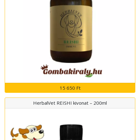
15 650 Ft
HerbalVet REISHI kivonat – 200ml