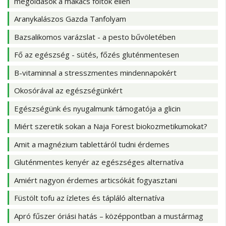
megoldások a makacs foltok ellen
Aranykalászos Gazda Tanfolyam
Bazsalikomos varázslat - a pesto bűvöletében
Fő az egészség - sütés, főzés gluténmentesen
B-vitaminnal a stresszmentes mindennapokért
Okosórával az egészségünkért
Egészségünk és nyugalmunk támogatója a glicin
Miért szeretik sokan a Naja Forest biokozmetikumokat?
Amit a magnézium tablettáról tudni érdemes
Gluténmentes kenyér az egészséges alternatíva
Amiért nagyon érdemes articsókát fogyasztani
Füstölt tofu az ízletes és tápláló alternatíva
Apró fűszer óriási hatás – középpontban a mustármag