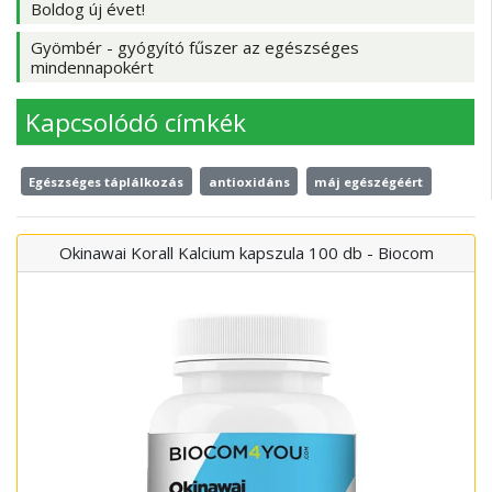
Boldog új évet!
Gyömbér - gyógyító fűszer az egészséges
mindennapokért
Kapcsolódó címkék
Egészséges táplálkozás
antioxidáns
máj egészégéért
Okinawai Korall Kalcium kapszula 100 db - Biocom