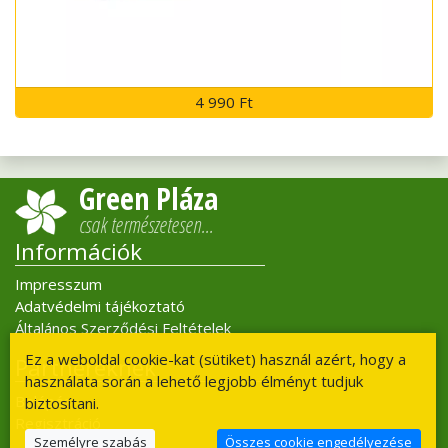
4 990 Ft
Green Pláza
csak természetesen…
Információk
Impresszum
Adatvédelmi tájékoztató
Általános Szerződési Feltételek
Ez a weboldal cookie-kat (sütiket) használ azért, hogy a
Partnereknek
használata során a lehető legjobb élményt tudjuk
Belépés
biztosítani.
Regisztráció
Személyre szabás
Összes cookie engedélyezése