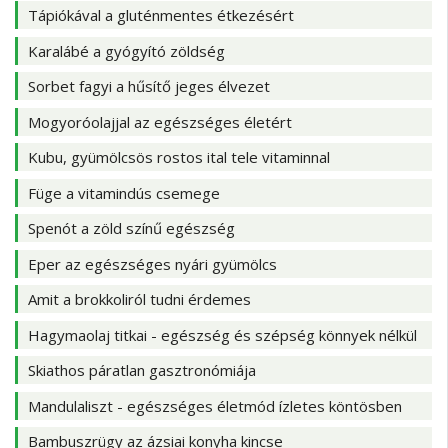
Tápiókával a gluténmentes étkezésért
Karalábé a gyógyító zöldség
Sorbet fagyi a hűsítő jeges élvezet
Mogyoróolajjal az egészséges életért
Kubu, gyümölcsös rostos ital tele vitaminnal
Füge a vitamindús csemege
Spenót a zöld színű egészség
Eper az egészséges nyári gyümölcs
Amit a brokkoliról tudni érdemes
Hagymaolaj titkai - egészség és szépség könnyek nélkül
Skiathos páratlan gasztronómiája
Mandulaliszt - egészséges életmód ízletes köntösben
Bambuszrügy az ázsiai konyha kincse