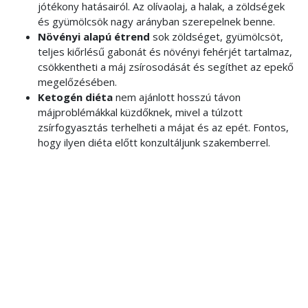
jótékony hatásairól. Az olívaolaj, a halak, a zöldségek
és gyümölcsök nagy arányban szerepelnek benne.
Növényi alapú étrend
sok zöldséget, gyümölcsöt,
teljes kiőrlésű gabonát és növényi fehérjét tartalmaz,
csökkentheti a máj zsírosodását és segíthet az epekő
megelőzésében.
Ketogén diéta
nem ajánlott hosszú távon
májproblémákkal küzdőknek, mivel a túlzott
zsírfogyasztás terhelheti a májat és az epét. Fontos,
hogy ilyen diéta előtt konzultáljunk szakemberrel.