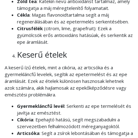
Zöld tea
: Katekin nevű antioxidánst tartalmaz, amely
támogatja a máj méregtelenítő folyamatait.
Cékla
: Magas flavonoidtartalma segít a máj
regenerálásában és az epetermelés serkentésében.
Citrusfélék
(citrom, lime, grapefruit): Ezek a
gyümölcsök erős antioxidáns hatásúak, és serkentik az
epe áramlását.
Keserű ételek
A keserű ízű ételek, mint a cikória, az articsóka és a
gyermekláncfű levelek, segítik az epetermelést és az epe
áramlását. Ezek az ételek különösen hasznosak lehetnek
azok számára, akik hajlamosak az epekőképződésre vagy
emésztési problémákra.
Gyermekláncfű levél
: Serkenti az epe termelését és
javítja az emésztést.
Cikória
: Epehajtó hatású, segít megszabadulni a
szervezetben felhalmozódott méreganyagoktól.
Articsóka
: Segít a zsírok lebontásában és támogatja a