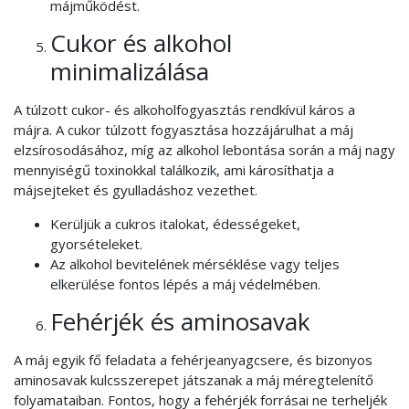
májműködést.
Cukor és alkohol
minimalizálása
A túlzott cukor- és alkoholfogyasztás rendkívül káros a
májra. A cukor túlzott fogyasztása hozzájárulhat a máj
elzsírosodásához, míg az alkohol lebontása során a máj nagy
mennyiségű toxinokkal találkozik, ami károsíthatja a
májsejteket és gyulladáshoz vezethet.
Kerüljük a cukros italokat, édességeket,
gyorsételeket.
Az alkohol bevitelének mérséklése vagy teljes
elkerülése fontos lépés a máj védelmében.
Fehérjék és aminosavak
A máj egyik fő feladata a fehérjeanyagcsere, és bizonyos
aminosavak kulcsszerepet játszanak a máj méregtelenítő
folyamataiban. Fontos, hogy a fehérjék forrásai ne terheljék