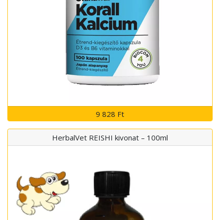
9 828 Ft
HerbalVet REISHI kivonat – 100ml