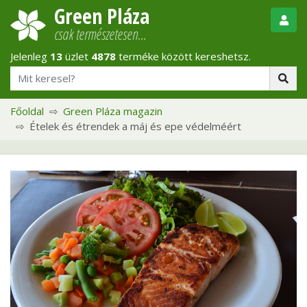
Green Pláza
csak természetesen…
Jelenleg
13
üzlet
4878
terméke között kereshetsz.
Főoldal
Green Pláza magazin
Ételek és étrendek a máj és epe védelméért