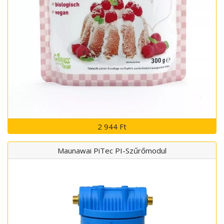
2 944 Ft
Maunawai PiTec PI-Szűrőmodul