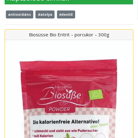
antioxidáns
datolya
édesítő
Biosüsse Bio Eritrit – porcukor – 300g