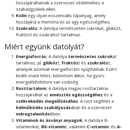
hozzájárulhatnak a szervezet védelméhez a
szabadgyökök ellen.
Kolin
egy olyan esszenciális tápanyag, amely
hozzájárul a memória és az agy egészségéhez.
Szukralóz:
A datolya természetes cukrokat, glükózt,
fruktózt és szukralózt tartalmaz.
Miért együnk datolyát?
Energiaforrás:
A datolya
természetes cukrok
at
tartalmaz, pl.
glükóz
t,
fruktóz
t és
szukralóz
t,
amelyek azonnali energiaforrást nyújthatnak. Ezért
kiváló snack lehet, különösen akkor, ha gyors
energiafeltöltésre van szükség.
Rosttartalom:
A datolya magas rosttartalma
hozzájárulhat az
emésztés egészségéhez
és a
székrekedés megelőzéséhez
. A rost segíthet a
bélműködés szabályozás
ában és a szervezet
méregtelenítés
ében.
Vitaminok és ásványi anyagok:
A datolya B-
vitaminokat,
B6-vitamin
t, valamint
C-vitamin
t és
A-