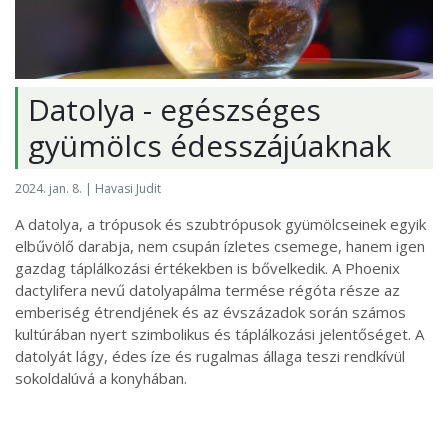
Datolya - egészséges
gyümölcs édesszájúaknak
2024. jan. 8. | Havasi Judit
A datolya, a trópusok és szubtrópusok gyümölcseinek egyik
elbűvölő darabja, nem csupán ízletes csemege, hanem igen
gazdag táplálkozási értékekben is bővelkedik. A Phoenix
dactylifera nevű datolyapálma termése régóta része az
emberiség étrendjének és az évszázadok során számos
kultúrában nyert szimbolikus és táplálkozási jelentőséget. A
datolyát lágy, édes íze és rugalmas állaga teszi rendkívül
sokoldalúvá a konyhában.