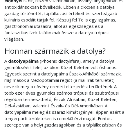
előnnyel
is bír, hiszen vitaminokban, ásványi anyagokban és
antioxidánsokban bővelkedik. Ebben a cikkben a datolya
gazdag történetét, táplálkozási értékeit és szerteágazó
kulináris csodáit tárjuk fel. Készülj fel Te is egy izgalmas,
gasztronómiai utazásra, ahol az egészséges és a
fantasztikus ízek találkoznak össze a datolya trópusi
világában.
Honnan származik a datolya?
A
datolyapálma
(Phoenix dactylifera), amely a datolya
gyümölcséért felel, az ókori Közel-Keleten volt őshonos.
Egyesek szerint a datolyapálma Észak-Afrikából származik,
míg mások a Mezopotámiai régiót (a mai Irak területét)
nevezik meg a növény eredeti elterjedési területének. A
több ezer éves gyümölcs számos trópusi és szubtrópusi
régióban termeszthető, Észak-Afrikában, Közel-Keleten,
Dél-Ázsiában, valamint Észak- és Dél-Amerikában. A
datolyapálma meleg és száraz klímát igényel, éppen ezért a
tengerparti területeken is remekül érzi magát. Fontos
szerepe van a helyi gazdaságokban és a táplálkozásban és