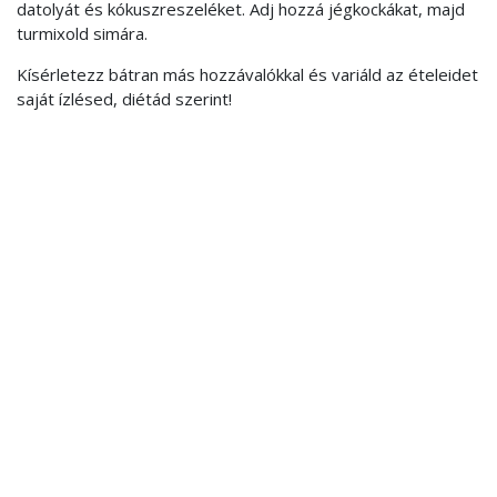
datolyát és kókuszreszeléket. Adj hozzá jégkockákat, majd
turmixold simára.
Kísérletezz bátran más hozzávalókkal és variáld az ételeidet
saját ízlésed, diétád szerint!