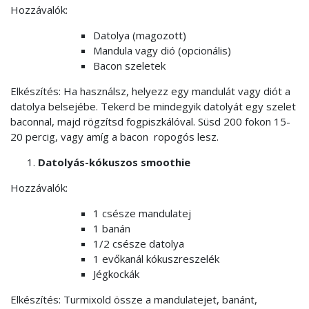
Hozzávalók:
Datolya (magozott)
Mandula vagy dió (opcionális)
Bacon szeletek
Elkészítés: Ha használsz, helyezz egy mandulát vagy diót a
datolya belsejébe. Tekerd be mindegyik datolyát egy szelet
baconnal, majd rögzítsd fogpiszkálóval. Süsd 200 fokon 15-
20 percig, vagy amíg a bacon ropogós lesz.
Datolyás-kókuszos smoothie
Hozzávalók:
1 csésze mandulatej
1 banán
1/2 csésze datolya
1 evőkanál kókuszreszelék
Jégkockák
Elkészítés: Turmixold össze a mandulatejet, banánt,