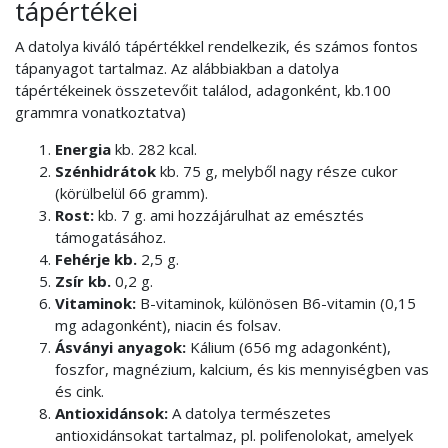
tápértékei
A datolya kiváló tápértékkel rendelkezik, és számos fontos
tápanyagot tartalmaz. Az alábbiakban a datolya
tápértékeinek összetevőit találod, adagonként, kb.100
grammra vonatkoztatva)
Energia
kb. 282 kcal.
Szénhidrátok
kb. 75 g, melyből nagy része cukor
(körülbelül 66 gramm).
Rost:
kb. 7 g. ami hozzájárulhat az emésztés
támogatásához.
Fehérje kb.
2,5 g.
Zsír kb.
0,2 g.
Vitaminok:
B-vitaminok, különösen B6-vitamin (0,15
mg adagonként), niacin és folsav.
Ásványi anyagok:
Kálium (656 mg adagonként),
foszfor, magnézium, kalcium, és kis mennyiségben vas
és cink.
Antioxidánsok:
A datolya természetes
antioxidánsokat tartalmaz, pl. polifenolokat, amelyek