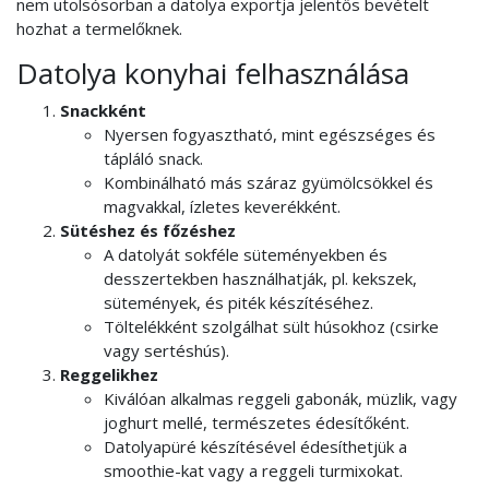
nem utolsósorban a datolya exportja jelentős bevételt
hozhat a termelőknek.
Datolya konyhai felhasználása
Snackként
Nyersen fogyasztható, mint egészséges és
tápláló snack.
Kombinálható más száraz gyümölcsökkel és
magvakkal, ízletes keverékként.
Sütéshez és főzéshez
A datolyát sokféle süteményekben és
desszertekben használhatják, pl. kekszek,
sütemények, és piték készítéséhez.
Töltelékként szolgálhat sült húsokhoz (csirke
vagy sertéshús).
Reggelikhez
Kiválóan alkalmas reggeli gabonák, müzlik, vagy
joghurt mellé, természetes édesítőként.
Datolyapüré készítésével édesíthetjük a
smoothie-kat vagy a reggeli turmixokat.