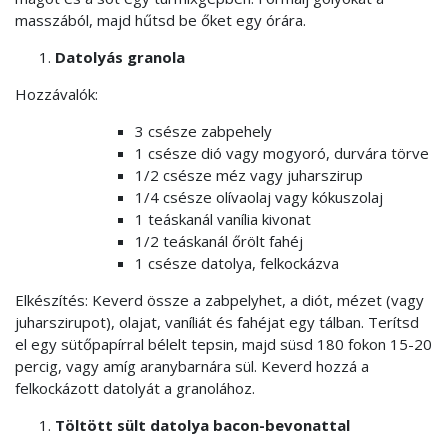
masszából, majd hűtsd be őket egy órára.
Datolyás granola
Hozzávalók:
3 csésze zabpehely
1 csésze dió vagy mogyoró, durvára törve
1/2 csésze méz vagy juharszirup
1/4 csésze olívaolaj vagy kókuszolaj
1 teáskanál vanília kivonat
1/2 teáskanál őrölt fahéj
1 csésze datolya, felkockázva
Elkészítés: Keverd össze a zabpelyhet, a diót, mézet (vagy
juharszirupot), olajat, vaníliát és fahéjat egy tálban. Terítsd
el egy sütőpapírral bélelt tepsin, majd süsd 180 fokon 15-20
percig, vagy amíg aranybarnára sül. Keverd hozzá a
felkockázott datolyát a granolához.
Töltött sült datolya bacon-bevonattal