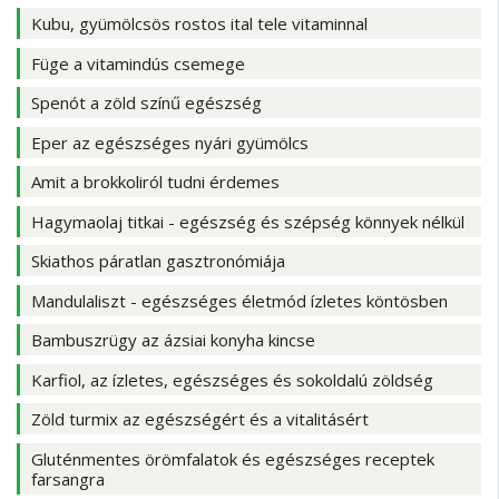
Kubu, gyümölcsös rostos ital tele vitaminnal
Füge a vitamindús csemege
Spenót a zöld színű egészség
Eper az egészséges nyári gyümölcs
Amit a brokkoliról tudni érdemes
Hagymaolaj titkai - egészség és szépség könnyek nélkül
Skiathos páratlan gasztronómiája
Mandulaliszt - egészséges életmód ízletes köntösben
Bambuszrügy az ázsiai konyha kincse
Karfiol, az ízletes, egészséges és sokoldalú zöldség
Zöld turmix az egészségért és a vitalitásért
Gluténmentes örömfalatok és egészséges receptek
farsangra