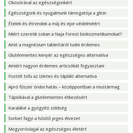
Okosórával az egészségünkért
Egészségünk és nyugalmunk támogatója a glicin
Ételek és étrendek a máj és epe védelméért
Miért szeretik sokan a Naja Forest biokozmetikumokat?
Amit a magnézium tablettáról tudni érdemes
Gluténmentes kenyér az egészséges alternatíva
Amiért nagyon érdemes articsókát fogyasztani
Füstölt tofu az ízletes és tápláló alternatíva
Apró fűszer óriási hatás – középpontban a mustármag
Tápiókával a gluténmentes étkezésért
Karalábé a gyógyító zöldség
Sorbet fagyi a hűsítő jeges élvezet
Mogyoróolajjal az egészséges életért