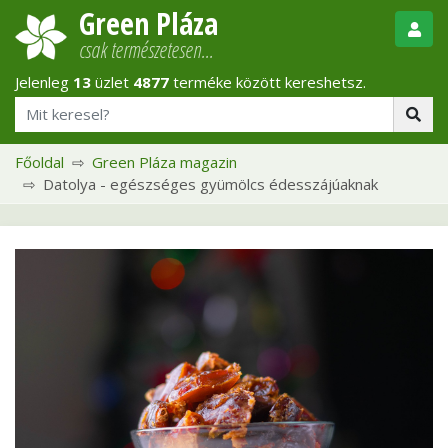
Green Pláza
csak természetesen…
Jelenleg
13
üzlet
4877
terméke között kereshetsz.
Főoldal
Green Pláza magazin
Datolya - egészséges gyümölcs édesszájúaknak