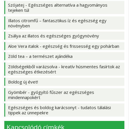
Szójatej - Egészséges alternatíva a hagyományos
tejeken túl
Illatos citromfű – fantasztikus íz és egészség egy
növényben
Zsálya az illatos és egészséges gyógynövény
Aloe Vera italok - egészség és frissesség egy pohárban
Zöld tea – a természet ajándéka
Zöldségekből varázsolva - kreatív húsmentes fasírtok az
egészséges étkezésért
Boldog új évet!
Gyömbér - gyógyító fűszer az egészséges
mindennapokért
Egészséges és boldog karácsonyt - tudatos tálalási
tippek az ünnepekre
Kapcsolódó címkék