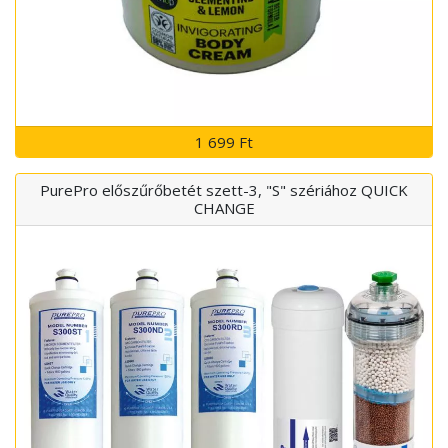
1 699 Ft
PurePro előszűrőbetét szett-3, "S" szériához QUICK
CHANGE