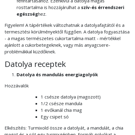
fenntartásához. Ezenkívül a datolya magas
rosttartalma is hozzájárulhat a
szív-és érrendszeri
egészség
hez.
Figyelem! A tápértékek változhatnak a datolyafajtától és a
termesztési körülményektől függően. A datolya fogyasztása
- a magas természetes cukortartalma miatt - mértékkel
ajánlott a cukorbetegeknek, vagy más anyagcsere-
problémákkal küzdőknek.
Datolya receptek
Datolya és mandulás energiagolyók
Hozzávalók
1 csésze datolya (magozott)
1/2 csésze mandula
1 evőkanál chia mag
Egy csipet só
Elkészítés: Turmixold össze a datolyát, a mandulát, a chia
magot és a sót egy turmixgépben. Formálj golyókat a