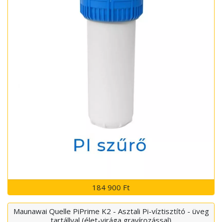
184 900 Ft
Maunawai Quelle PiPrime K2 - Asztali Pi-víztisztító - üveg
tartállyal (élet-virága gravírozással)