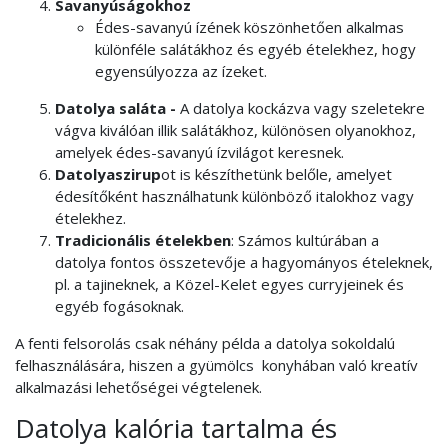
Savanyúságokhoz
Édes-savanyú ízének köszönhetően alkalmas
különféle salátákhoz és egyéb ételekhez, hogy
egyensúlyozza az ízeket.
Datolya saláta -
A datolya kockázva vagy szeletekre
vágva kiválóan illik salátákhoz, különösen olyanokhoz,
amelyek édes-savanyú ízvilágot keresnek.
Datolyaszirup
ot is készíthetünk belőle, amelyet
édesítőként használhatunk különböző italokhoz vagy
ételekhez.
Tradicionális ételekben
: Számos kultúrában a
datolya fontos összetevője a hagyományos ételeknek,
pl. a tajineknek, a Közel-Kelet egyes curryjeinek és
egyéb fogásoknak.
A fenti felsorolás csak néhány példa a datolya sokoldalú
felhasználására, hiszen a gyümölcs konyhában való kreatív
alkalmazási lehetőségei végtelenek.
Datolya kalória tartalma és