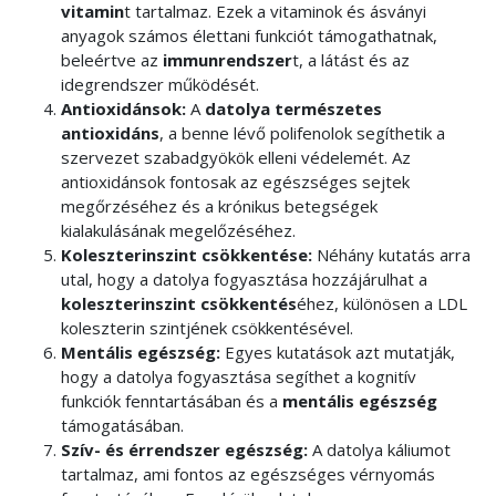
vitamin
t tartalmaz. Ezek a vitaminok és ásványi
anyagok számos élettani funkciót támogathatnak,
beleértve az
immunrendszer
t, a látást és az
idegrendszer működését.
Antioxidánsok:
A
datolya természetes
antioxidáns
, a benne lévő polifenolok segíthetik a
szervezet szabadgyökök elleni védelemét. Az
antioxidánsok fontosak az egészséges sejtek
megőrzéséhez és a krónikus betegségek
kialakulásának megelőzéséhez.
Koleszterinszint csökkentése:
Néhány kutatás arra
utal, hogy a datolya fogyasztása hozzájárulhat a
koleszterinszint csökkentés
éhez, különösen a LDL
koleszterin szintjének csökkentésével.
Mentális egészség:
Egyes kutatások azt mutatják,
hogy a datolya fogyasztása segíthet a kognitív
funkciók fenntartásában és a
mentális egészség
támogatásában.
Szív- és érrendszer egészség:
A datolya káliumot
tartalmaz, ami fontos az egészséges vérnyomás