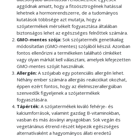
aggódnak amiatt, hogy a fitoösztrogének hatással
lehetnek a hormonrendszerre, de a tudományos
kutatások többsége azt mutatja, hogy a
szójatermékek mérsékelt fogyasztása általában
biztonságos lehet az egészséges felnőttek számára.
GMO-mentes szója:
Sok szójatermék genetikailag
módosítatlan (GMO-mentes) szójából készül. Azonban
fontos ellenőrizni a termékeken található címkéket
vagy olyan márkát kell választani, amelyek kifejezetten
GMO-mentes szóját használnak.
Allergén:
A szójabab egy potenciális allergén lehet.
Néhány ember számára allergiás reakciókat okozhat,
éppen ezért fontos, hogy az élelmiszerallergiában
szenvedők figyeljenek a szójatermékek
fogyasztására.
Tápérték:
A szójatermékek kiváló fehérje- és
kalciumforrások, valamint gazdag B-vitaminokban,
vasban és más ásványi anyagokban. Sok vegán és
vegetáriánus étrend részét képezik egészséges
alternatívaként a hagyományos állati eredetű