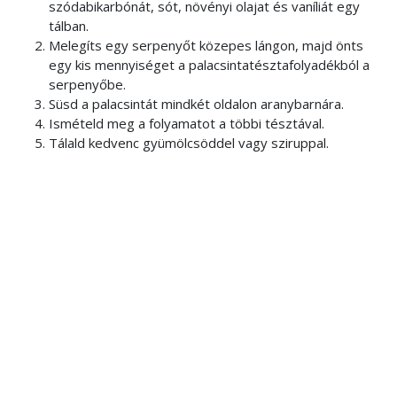
szódabikarbónát, sót, növényi olajat és vaníliát egy
tálban.
Melegíts egy serpenyőt közepes lángon, majd önts
egy kis mennyiséget a palacsintatésztafolyadékból a
serpenyőbe.
Süsd a palacsintát mindkét oldalon aranybarnára.
Ismételd meg a folyamatot a többi tésztával.
Tálald kedvenc gyümölcsöddel vagy sziruppal.