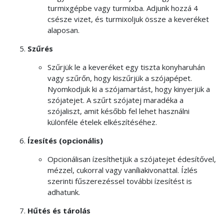
turmixgépbe vagy turmixba. Adjunk hozzá 4
csésze vizet, és turmixoljuk össze a keveréket
alaposan.
Szűrés
Szűrjük le a keveréket egy tiszta konyharuhán
vagy szűrőn, hogy kiszűrjük a szójapépet.
Nyomkodjuk ki a szójamartást, hogy kinyerjük a
szójatejet. A szűrt szójatej maradéka a
szójaliszt, amit később fel lehet használni
különféle ételek elkészítéséhez.
Ízesítés (opcionális)
Opcionálisan ízesíthetjük a szójatejet édesítővel,
mézzel, cukorral vagy vaníliakivonattal. Ízlés
szerinti fűszerezéssel további ízesítést is
adhatunk.
Hűtés és tárolás