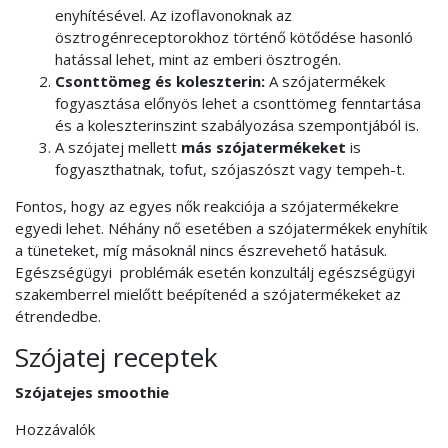
enyhítésével. Az izoflavonoknak az
ösztrogénreceptorokhoz történő kötődése hasonló
hatással lehet, mint az emberi ösztrogén.
Csonttömeg és koleszterin:
A szójatermékek
fogyasztása előnyös lehet a csonttömeg fenntartása
és a koleszterinszint szabályozása szempontjából is.
A szójatej mellett
más szójatermékeket
is
fogyaszthatnak, tofut, szójaszószt vagy tempeh-t.
Fontos, hogy az egyes nők reakciója a szójatermékekre
egyedi lehet. Néhány nő esetében a szójatermékek enyhítik
a tüneteket, míg másoknál nincs észrevehető hatásuk.
Egészségügyi problémák esetén konzultálj egészségügyi
szakemberrel mielőtt beépítenéd a szójatermékeket az
étrendedbe.
Szójatej receptek
Szójatejes smoothie
Hozzávalók