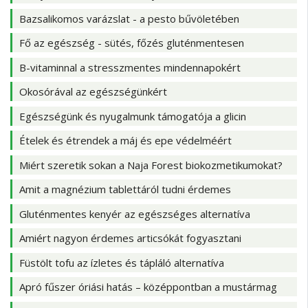
Bazsalikomos varázslat - a pesto bűvöletében
Fő az egészség - sütés, főzés gluténmentesen
B-vitaminnal a stresszmentes mindennapokért
Okosórával az egészségünkért
Egészségünk és nyugalmunk támogatója a glicin
Ételek és étrendek a máj és epe védelméért
Miért szeretik sokan a Naja Forest biokozmetikumokat?
Amit a magnézium tablettáról tudni érdemes
Gluténmentes kenyér az egészséges alternatíva
Amiért nagyon érdemes articsókát fogyasztani
Füstölt tofu az ízletes és tápláló alternatíva
Apró fűszer óriási hatás – középpontban a mustármag