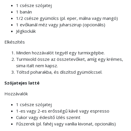
1 csésze szójatej
1 banán
1/2 csésze gyümölcs (pl. eper, málna vagy mangó)
1 evőkanál méz vagy juharszirup (opcionális)
Jégkockák
Elkészítés
Minden hozzávalót tegyél egy turmixgépbe.
Turmixold össze az összetevőket, amíg egy krémes,
sima italt nem kapsz.
Töltsd poharakba, és díszítsd gyümölccsel.
Szójatejes latté
Hozzávalók
1 csésze szójatej
1-es vagy 2-es erősségű kávé vagy espresso
Cukor vagy édesítő ízlés szerint
Fűszerek (pl. fahéj vagy vanília kivonat, opcionális)