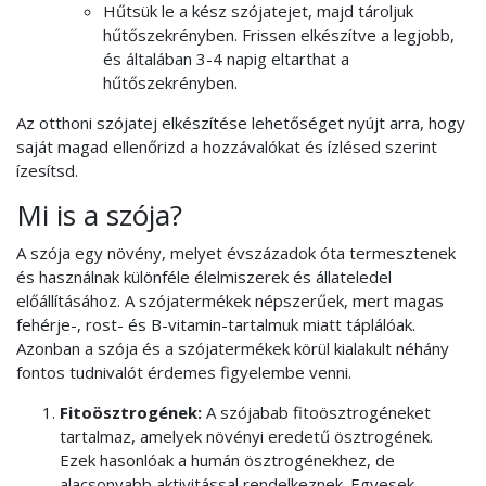
Hűtsük le a kész szójatejet, majd tároljuk
hűtőszekrényben. Frissen elkészítve a legjobb,
és általában 3-4 napig eltarthat a
hűtőszekrényben.
Az otthoni szójatej elkészítése lehetőséget nyújt arra, hogy
saját magad ellenőrizd a hozzávalókat és ízlésed szerint
ízesítsd.
Mi is a szója?
A szója egy növény, melyet évszázadok óta termesztenek
és használnak különféle élelmiszerek és állateledel
előállításához. A szójatermékek népszerűek, mert magas
fehérje-, rost- és B-vitamin-tartalmuk miatt táplálóak.
Azonban a szója és a szójatermékek körül kialakult néhány
fontos tudnivalót érdemes figyelembe venni.
Fitoösztrogének:
A szójabab fitoösztrogéneket
tartalmaz, amelyek növényi eredetű ösztrogének.
Ezek hasonlóak a humán ösztrogénekhez, de
alacsonyabb aktivitással rendelkeznek. Egyesek