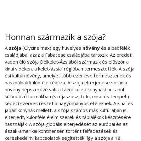
Honnan származik a szója?
A
szója
(Glycine max) egy hüvelyes
növény
és a babfélék
családjába, azaz a Fabaceae családjába tartozik. Az eredeti,
vadon élő szója Délkelet-Ázsiából származik és először a
kínai vidéken, a kelet-ázsiai régióban termesztették. A szója
ősi kultúrnövény, amelyet több ezer éve termesztenek és
használnak különféle célokra. A szója elterjedése során a
növény népszerűvé vált a távol-keleti konyhákban, ahol
különböző formákban (szójaszósz, tofu, miso és tempeh)
képezi szerves részét a hagyományos ételeknek. A kínai és
japán konyhák mellett, a szója számos más kultúrában is
elterjedt, különféle élelmiszerek és táplálékok készítésére
használják. A szója globális elterjedését az európai és az
észak-amerikai kontinensen történt felfedezések és
kereskedelmi kapcsolatok segítették, így a szója a 18.