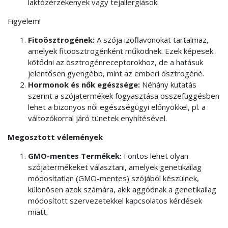
laktózérzékenyek vagy tejallergiások.
Figyelem!
Fitoösztrogének:
A szója izoflavonokat tartalmaz,
amelyek fitoösztrogénként működnek. Ezek képesek
kötődni az ösztrogénreceptorokhoz, de a hatásuk
jelentősen gyengébb, mint az emberi ösztrogéné.
Hormonok és nők egészsége:
Néhány kutatás
szerint a szójatermékek fogyasztása összefüggésben
lehet a bizonyos női egészségügyi előnyökkel, pl. a
változókorral járó tünetek enyhítésével.
Megosztott vélemények
GMO-mentes Termékek:
Fontos lehet olyan
szójatermékeket választani, amelyek genetikailag
módosítatlan (GMO-mentes) szójából készülnek,
különösen azok számára, akik aggódnak a genetikailag
módosított szervezetekkel kapcsolatos kérdések
miatt.