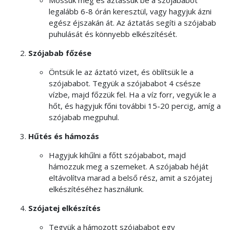
Mossuk meg és áztassuk be a szójababot
legalább 6-8 órán keresztül, vagy hagyjuk ázni
egész éjszakán át. Az áztatás segíti a szójabab
puhulását és könnyebb elkészítését.
Szójabab főzése
Öntsük le az áztató vizet, és öblítsük le a
szójababot. Tegyük a szójababot 4 csésze
vízbe, majd főzzük fel. Ha a víz forr, vegyük le a
hőt, és hagyjuk főni további 15-20 percig, amíg a
szójabab megpuhul.
Hűtés és hámozás
Hagyjuk kihűlni a főtt szójababot, majd
hámozzuk meg a szemeket. A szójabab héját
eltávolítva marad a belső rész, amit a szójatej
elkészítéséhez használunk.
Szójatej elkészítés
Tegyük a hámozott szójababot egy