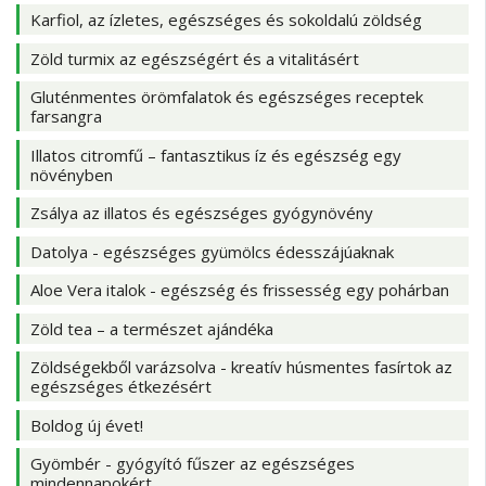
Karfiol, az ízletes, egészséges és sokoldalú zöldség
Zöld turmix az egészségért és a vitalitásért
Gluténmentes örömfalatok és egészséges receptek
farsangra
Illatos citromfű – fantasztikus íz és egészség egy
növényben
Zsálya az illatos és egészséges gyógynövény
Datolya - egészséges gyümölcs édesszájúaknak
Aloe Vera italok - egészség és frissesség egy pohárban
Zöld tea – a természet ajándéka
Zöldségekből varázsolva - kreatív húsmentes fasírtok az
egészséges étkezésért
Boldog új évet!
Gyömbér - gyógyító fűszer az egészséges
mindennapokért