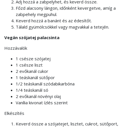
Adj hozzá a zabpelyhet, és keverd össze.
Főzd alacsony lángon, időnként kevergetve, amíg a
zabpehely megpuhul.
Keverd hozzá a banánt és az édesítőt.
Tálald gyümölcsökkel vagy magvakkal a tetején.
Vegán szójatej palacsinta
Hozzávalók
1 csésze szójatej
1 csésze liszt
2 evőkanál cukor
1 teáskanál sütőpor
1/2 teáskanál szódabikarbóna
1/4 teáskanál só
2 evőkanál növényi olaj
Vanília kivonat ízlés szerint
Elkészítés
Keverd össze a szójatejet, lisztet, cukrot, sütőport,