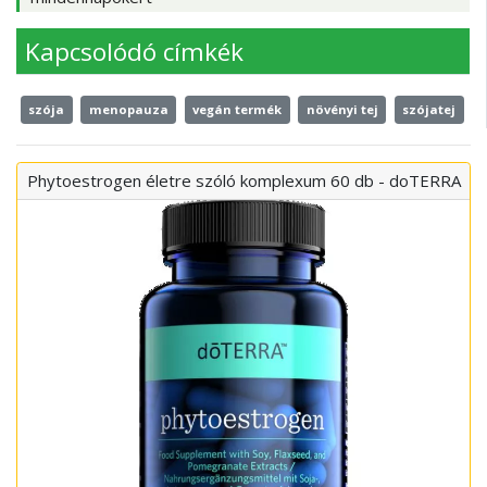
Kapcsolódó címkék
szója
menopauza
vegán termék
növényi tej
szójatej
Phytoestrogen életre szóló komplexum 60 db - doTERRA