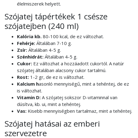
élelmiszerek helyett.
Szójatej tápértékek 1 csésze
szójatejben (240 ml)
Kalória kb.
80-100 kcal, de ez változhat.
Fehérje:
Általában 7-10 g.
Zsír:
Általában 4-5 g.
Szénhidrát:
Általában 4-5 g.
Cukor:
Ez változhat a hozzáadott cukortól. A natúr
szójatej általában alacsony cukor tartalmú.
Rost:
1-2 gr, de ez is változhat.
Kalcium h
asonló mennyiségű, mint a tehéntej, de ez
is változhat.
Vitamin D:
A szójatej sokszor D-vitaminnal van
dúsítva, kb. ui, mint a tehéntej.
Vas:
Kisebb mennyiségben tartalmaz, mint a tehéntej.
Szójatej hatásai az emberi
szervezetre