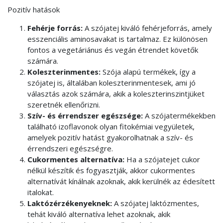
Pozitív hatások
Fehérje forrás:
A szójatej kiváló fehérjeforrás, amely
esszenciális aminosavakat is tartalmaz. Ez különösen
fontos a vegetáriánus és vegán étrendet követők
számára.
Koleszterinmentes:
Szója alapú termékek, így a
szójatej is, általában koleszterinmentesek, ami jó
választás azok számára, akik a koleszterinszintjüket
szeretnék ellenőrizni.
Szív- és érrendszer egészsége:
A szójatermékekben
található izoflavonok olyan fitokémiai vegyületek,
amelyek pozitív hatást gyakorolhatnak a szív- és
érrendszeri egészségre.
Cukormentes alternatíva:
Ha a szójatejet cukor
nélkül készítik és fogyasztják, akkor cukormentes
alternatívát kínálnak azoknak, akik kerülnék az édesített
italokat.
Laktózérzékenyeknek:
A szójatej laktózmentes,
tehát kiváló alternatíva lehet azoknak, akik