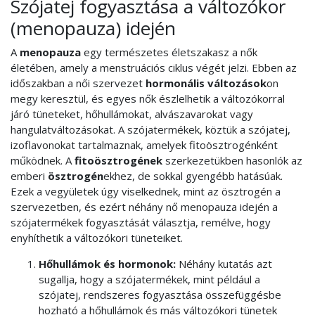
Szójatej fogyasztása a változókor
(menopauza) idején
A
menopauza
egy természetes életszakasz a nők
életében, amely a menstruációs ciklus végét jelzi. Ebben az
időszakban a női szervezet
hormonális változások
on
megy keresztül, és egyes nők észlelhetik a változókorral
járó tüneteket, hőhullámokat, alvászavarokat vagy
hangulatváltozásokat. A szójatermékek, köztük a szójatej,
izoflavonokat tartalmaznak, amelyek fitoösztrogénként
működnek. A
fitoösztrogének
szerkezetükben hasonlók az
emberi
ösztrogén
ekhez, de sokkal gyengébb hatásúak.
Ezek a vegyületek úgy viselkednek, mint az ösztrogén a
szervezetben, és ezért néhány nő menopauza idején a
szójatermékek fogyasztását választja, remélve, hogy
enyhíthetik a változókori tüneteiket.
Hőhullámok és hormonok:
Néhány kutatás azt
sugallja, hogy a szójatermékek, mint például a
szójatej, rendszeres fogyasztása összefüggésbe
hozható a hőhullámok és más változókori tünetek