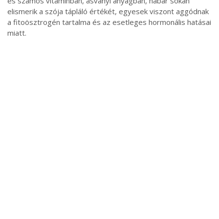
és számos vitaminban, ásványi anyagban, habár sokan
elismerik a szója tápláló értékét, egyesek viszont aggódnak
a fitoösztrogén tartalma és az esetleges hormonális hatásai
miatt.