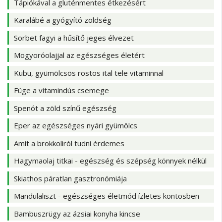
Tápiókával a gluténmentes étkezésért
Karalábé a gyógyító zöldség
Sorbet fagyi a hűsítő jeges élvezet
Mogyoróolajjal az egészséges életért
Kubu, gyümölcsös rostos ital tele vitaminnal
Füge a vitamindús csemege
Spenót a zöld színű egészség
Eper az egészséges nyári gyümölcs
Amit a brokkoliról tudni érdemes
Hagymaolaj titkai - egészség és szépség könnyek nélkül
Skiathos páratlan gasztronómiája
Mandulaliszt - egészséges életmód ízletes köntösben
Bambuszrügy az ázsiai konyha kincse