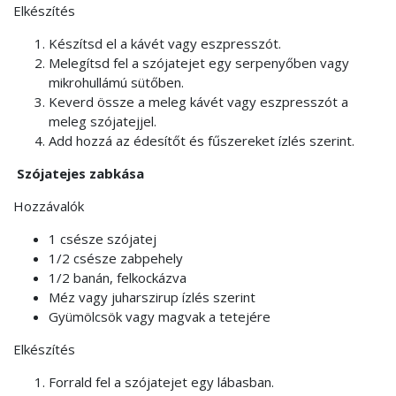
Elkészítés
Készítsd el a kávét vagy eszpresszót.
Melegítsd fel a szójatejet egy serpenyőben vagy
mikrohullámú sütőben.
Keverd össze a meleg kávét vagy eszpresszót a
meleg szójatejjel.
Add hozzá az édesítőt és fűszereket ízlés szerint.
Szójatejes zabkása
Hozzávalók
1 csésze szójatej
1/2 csésze zabpehely
1/2 banán, felkockázva
Méz vagy juharszirup ízlés szerint
Gyümölcsök vagy magvak a tetejére
Elkészítés
Forrald fel a szójatejet egy lábasban.