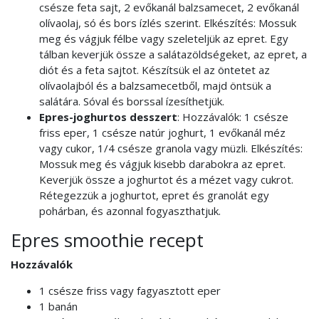
csésze feta sajt, 2 evőkanál balzsamecet, 2 evőkanál
olívaolaj, só és bors ízlés szerint. Elkészítés: Mossuk
meg és vágjuk félbe vagy szeleteljük az epret. Egy
tálban keverjük össze a salátazöldségeket, az epret, a
diót és a feta sajtot. Készítsük el az öntetet az
olívaolajból és a balzsamecetből, majd öntsük a
salátára. Sóval és borssal ízesíthetjük.
Epres-joghurtos desszert
: Hozzávalók: 1 csésze
friss eper, 1 csésze natúr joghurt, 1 evőkanál méz
vagy cukor, 1/4 csésze granola vagy müzli. Elkészítés:
Mossuk meg és vágjuk kisebb darabokra az epret.
Keverjük össze a joghurtot és a mézet vagy cukrot.
Rétegezzük a joghurtot, epret és granolát egy
pohárban, és azonnal fogyaszthatjuk.
Epres smoothie recept
Hozzávalók
1 csésze friss vagy fagyasztott eper
1 banán