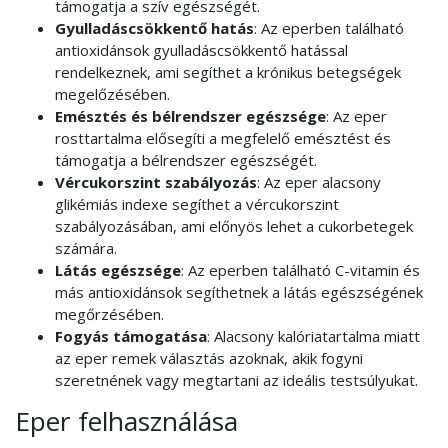
támogatja a szív egészségét.
Gyulladáscsökkentő hatás
: Az eperben található
antioxidánsok gyulladáscsökkentő hatással
rendelkeznek, ami segíthet a krónikus betegségek
megelőzésében.
Emésztés és bélrendszer egészsége
: Az eper
rosttartalma elősegíti a megfelelő emésztést és
támogatja a bélrendszer egészségét.
Vércukorszint szabályozás
: Az eper alacsony
glikémiás indexe segíthet a vércukorszint
szabályozásában, ami előnyös lehet a cukorbetegek
számára.
Látás egészsége
: Az eperben található C-vitamin és
más antioxidánsok segíthetnek a látás egészségének
megőrzésében.
Fogyás támogatása
: Alacsony kalóriatartalma miatt
az eper remek választás azoknak, akik fogyni
szeretnének vagy megtartani az ideális testsúlyukat.
Eper felhasználása