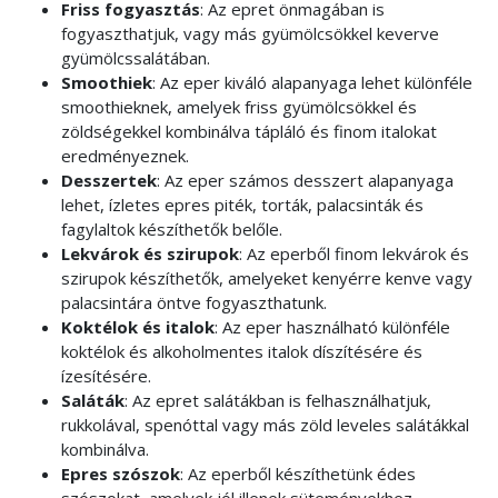
Friss fogyasztás
: Az epret önmagában is
fogyaszthatjuk, vagy más gyümölcsökkel keverve
gyümölcssalátában.
Smoothiek
: Az eper kiváló alapanyaga lehet különféle
smoothieknek, amelyek friss gyümölcsökkel és
zöldségekkel kombinálva tápláló és finom italokat
eredményeznek.
Desszertek
: Az eper számos desszert alapanyaga
lehet, ízletes epres piték, torták, palacsinták és
fagylaltok készíthetők belőle.
Lekvárok és szirupok
: Az eperből finom lekvárok és
szirupok készíthetők, amelyeket kenyérre kenve vagy
palacsintára öntve fogyaszthatunk.
Koktélok és italok
: Az eper használható különféle
koktélok és alkoholmentes italok díszítésére és
ízesítésére.
Saláták
: Az epret salátákban is felhasználhatjuk,
rukkolával, spenóttal vagy más zöld leveles salátákkal
kombinálva.
Epres szószok
: Az eperből készíthetünk édes
szószokat, amelyek jól illenek süteményekhez,