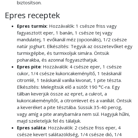
biztosítson.
Epres receptek
Epres turmix
: Hozzávalók: 1 csésze friss vagy
fagyasztott eper, 1 banán, 1 csésze tej vagy
mandulatej, 1 evőkanál méz (opcionális), 1/2 csésze
natúr joghurt. Elkészítés: Tegyük az összetevőket egy
turmixgépbe, és turmixoljuk simára. Öntsük
poharakba, és azonnal fogyaszthatjuk.
Epres pite
: Hozzávalók: 4 csésze eper, 1 csésze
cukor, 1/4 csésze kukoricakeményítő, 1 teáskanál
citromlé, 1 teáskanál vanília kivonat, 1 pite tészta.
Elkészítés: Melegítsük elő a sütőt 190 °C-ra. Egy
tálban keverjük össze az epret, a cukrot, a
kukoricakeményítőt, a citromlevet és a vaníliát. Öntsük
a keveréket a pite tésztába. Süssük 35-40 percig,
vagy amíg a pite aranybarnára nem sül. Hagyjuk hűlni,
majd szeleteljük fel és tálaljuk.
Epres saláta
: Hozzávalók: 2 csésze friss eper, 4
csésze kevert salátazöldség, 1/4 csésze dió, 1/4