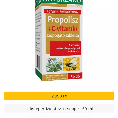
2 990 Ft
nicks-eper-izu-stevia-cseppek-50-ml