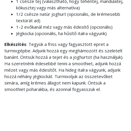
1 csésze tej (választható, hogy tehéntej, mandulatej,
kókusztej vagy más alternatíva)
1/2 csésze natúr joghurt (opcionális, de krémesebb
textúrát ad)
1-2 evőkanál méz vagy más édesítő (opcionális)
Jégkocka (opcionális, ha hűsítő italra vágyunk)
Elkészítés
: Tegyük a friss vagy fagyasztott epret a
turmixgépbe. Adjunk hozzá egy meghámozott és szeletelt
banánt. Öntsük hozzá a tejet és a joghurtot (ha használjuk).
Ha szeretnénk édesebbé tenni a smoothiet, adjunk hozzá
mézet vagy más édesítőt. Ha hideg italra vágyunk, adjunk
hozzá néhány jégkockát. Turmixoljuk az összetevőket
simára, amíg krémes állagot nem kapunk. Öntsük a
smoothiet poharakba, és azonnal fogyasszuk el.