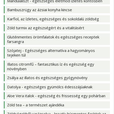
Mandulaliszt - egészséges életmód ízletes köntösben
Bambuszrügy az ázsiai konyha kincse
Karfiol, az ízletes, egészséges és sokoldalú zöldség
Zöld turmix az egészségért és a vitalitásért
Gluténmentes örömfalatok és egészséges receptek
farsangra
Szójatej - Egészséges alternatíva a hagyományos
tejeken túl
Illatos citromfű – fantasztikus íz és egészség egy
növényben
Zsálya az illatos és egészséges gyógynövény
Datolya - egészséges gyümölcs édesszájúaknak
Aloe Vera italok - egészség és frissesség egy pohárban
Zöld tea – a természet ajándéka
Zöldségekből varázsolva - kreatív húsmentes fasírtok az