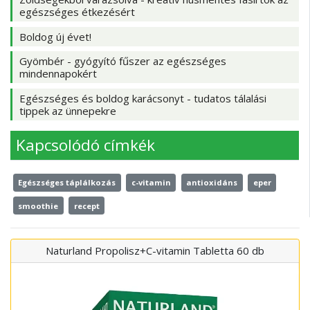
egészséges étkezésért
Boldog új évet!
Gyömbér - gyógyító fűszer az egészséges
mindennapokért
Egészséges és boldog karácsonyt - tudatos tálalási
tippek az ünnepekre
Kapcsolódó címkék
Egészséges táplálkozás
c-vitamin
antioxidáns
eper
smoothie
recept
Naturland Propolisz+C-vitamin Tabletta 60 db