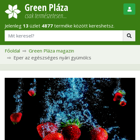
Green Pláza
csak természetesen…
Jelenleg
13
üzlet
4877
terméke között kereshetsz.
Főoldal
Green Pláza magazin
Eper az egészséges nyári gyümölcs