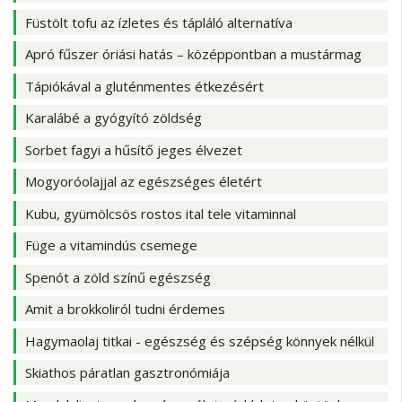
Füstölt tofu az ízletes és tápláló alternatíva
Apró fűszer óriási hatás – középpontban a mustármag
Tápiókával a gluténmentes étkezésért
Karalábé a gyógyító zöldség
Sorbet fagyi a hűsítő jeges élvezet
Mogyoróolajjal az egészséges életért
Kubu, gyümölcsös rostos ital tele vitaminnal
Füge a vitamindús csemege
Spenót a zöld színű egészség
Amit a brokkoliról tudni érdemes
Hagymaolaj titkai - egészség és szépség könnyek nélkül
Skiathos páratlan gasztronómiája