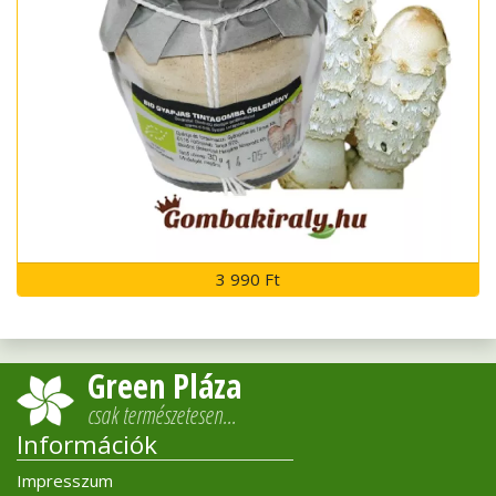
3 990 Ft
Green Pláza
csak természetesen…
Információk
Impresszum