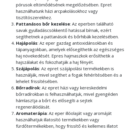
pórusok eltömődésének megelőzésében. Epret
használhatunk házi arcpakolásokhoz vagy
tisztítószerekhez.
Pattanásos bőr kezelése
: Az eperben található
savak gyulladáscsökkentő hatással bírnak, ezért
segíthetnek a pattanások és bőrhibák kezelésében.
Hajápolás
: Az eper gazdag antioxidánsokban és
tápanyagokban, amelyek elősegíthetik az egészséges
haj növekedését. Epres hajmaszkok erősíthetik a
hajszálakat és fokozhatják a haj fényét.
Szájápolás
: Az epret szájápolási termékekben is
használják, mivel segíthet a fogak fehérítésében és a
lehelet frissítésében.
Bőrradírok
: Az epret házi vagy kereskedelmi
bőrradírokban is felhasználhatjuk, mivel gyengéden
hámlasztja a bőrt és elősegíti a sejtek
regenerálódását.
Aromaterápia
: Az eper illóolaját vagy aromáját
használhatjuk illatosító termékekben vagy
fürdőtermékekben, hogy frissítő és kellemes illatot