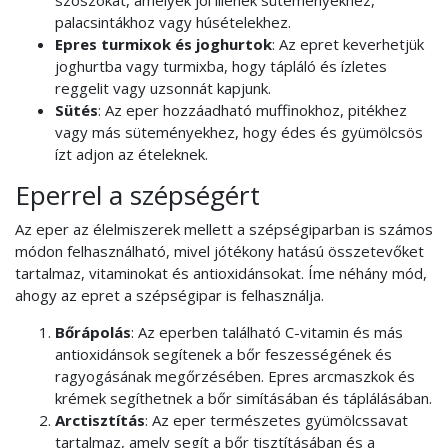
palacsintákhoz vagy húsételekhez.
Epres turmixok és joghurtok
: Az epret keverhetjük
joghurtba vagy turmixba, hogy tápláló és ízletes
reggelit vagy uzsonnát kapjunk.
Sütés
: Az eper hozzáadható muffinokhoz, pitékhez
vagy más süteményekhez, hogy édes és gyümölcsös
ízt adjon az ételeknek.
Eperrel a szépségért
Az eper az élelmiszerek mellett a szépségiparban is számos
módon felhasználható, mivel jótékony hatású összetevőket
tartalmaz, vitaminokat és antioxidánsokat. Íme néhány mód,
ahogy az epret a szépségipar is felhasználja.
Bőrápolás
: Az eperben található C-vitamin és más
antioxidánsok segítenek a bőr feszességének és
ragyogásának megőrzésében. Epres arcmaszkok és
krémek segíthetnek a bőr simításában és táplálásában.
Arctisztítás
: Az eper természetes gyümölcssavat
tartalmaz, amely segít a bőr tisztításában és a