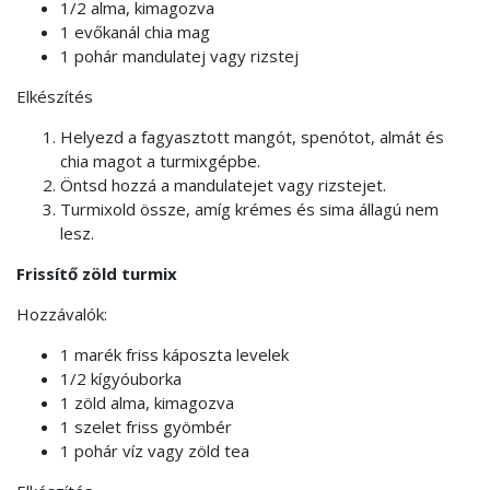
1/2 alma, kimagozva
1 evőkanál chia mag
1 pohár mandulatej vagy rizstej
Elkészítés
Helyezd a fagyasztott mangót, spenótot, almát és
chia magot a turmixgépbe.
Öntsd hozzá a mandulatejet vagy rizstejet.
Turmixold össze, amíg krémes és sima állagú nem
lesz.
Frissítő zöld turmix
Hozzávalók:
1 marék friss káposzta levelek
1/2 kígyóuborka
1 zöld alma, kimagozva
1 szelet friss gyömbér
1 pohár víz vagy zöld tea