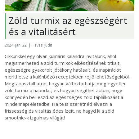
Zöld turmix az egészségért
és a vitalitásért
2024. jan. 22. | Havasi Judit
Cikkünkkel egy olyan kulináris kalandra invitálunk, ahol
megismerheted a zöld turmixok elkészítésének titkait,
egészségre gyakorolt jótékony hatásait, és inspirációt
meríthetsz a különböző receptekben rejlő lehetőségekből.
Megtapasztalhatod, hogyan változtathatja meg egyetlen
zöld turmix a napodat, és hogyan segíthet abban, hogy
könnyedén beilleszd az egészséges zöld táplálkozást a
mindennapi életedbe. Ha te is szeretnéd élvezni a
frissesség és vitalitás édes ízeit, ne hagyd ki a zöld
smoothie-k izgalmas világát!