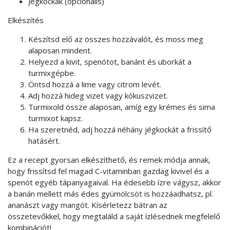
Jégkockák (opcionális)
Elkészítés
Készítsd elő az összes hozzávalót, és moss meg
alaposan mindent.
Helyezd a kivit, spenótot, banánt és uborkát a
turmixgépbe.
Öntsd hozzá a lime vagy citrom levét.
Adj hozzá hideg vizet vagy kókuszvizet.
Turmixold össze alaposan, amíg egy krémes és sima
turmixot kapsz.
Ha szeretnéd, adj hozzá néhány jégkockát a frissítő
hatásért.
Ez a recept gyorsan elkészíthető, és remek módja annak,
hogy frissítsd fel magad C-vitaminban gazdag kivivel és a
spenót egyéb tápanyagaival. Ha édesebb ízre vágysz, akkor
a banán mellett más édes gyümölcsöt is hozzáadhatsz, pl.
ananászt vagy mangót. Kísérletezz bátran az
összetevőkkel, hogy megtaláld a saját ízlésednek megfelelő
kombinációt!