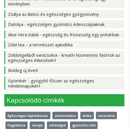
növényben
Zsálya az illatos és egészséges gyógynövény
Datolya - egészséges gyümölcs édesszájúaknak
Aloe Vera italok - egészség és frissesség egy pohárban
Zöld tea – a természet ajándéka
Zöldségekből varázsolva - kreatív húsmentes fasírtok az
egészséges étkezésért
Boldog új évet!
Gyömbér - gyógyító fűszer az egészséges
mindennapokért
Kapcsolódó címkék
Egészséges táplálkozás
antioxidáns
diéta
smoothie
fogyókúra
recept
zöldséglé
gyümölcs ital