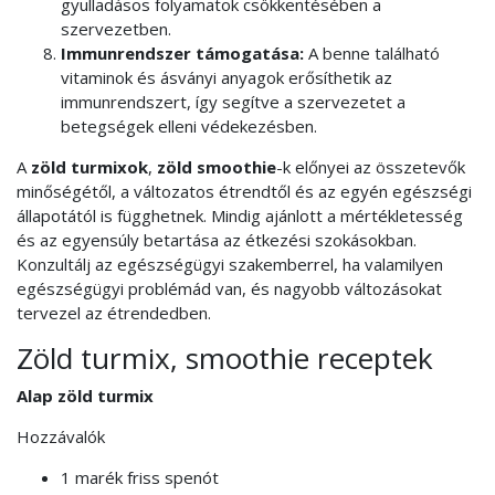
gyulladásos folyamatok csökkentésében a
szervezetben.
Immunrendszer támogatása:
A benne található
vitaminok és ásványi anyagok erősíthetik az
immunrendszert, így segítve a szervezetet a
betegségek elleni védekezésben.
A
zöld turmixok
,
zöld smoothie
-k előnyei az összetevők
minőségétől, a változatos étrendtől és az egyén egészségi
állapotától is függhetnek. Mindig ajánlott a mértékletesség
és az egyensúly betartása az étkezési szokásokban.
Konzultálj az egészségügyi szakemberrel, ha valamilyen
egészségügyi problémád van, és nagyobb változásokat
tervezel az étrendedben.
Zöld turmix, smoothie receptek
Alap zöld turmix
Hozzávalók
1 marék friss spenót