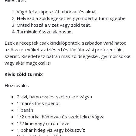
Elkészítés
Vágd fel a káposztát, uborkát és almát.
Helyezd a zöldségeket és gyömbért a turmixgépbe.
Öntsd hozzá a vizet vagy zöld teát.
Turmixold össze alaposan.
Ezek a receptek csak kiindulópontok, szabadon variálhatod
az összetevőket az ízlésed és táplálkozási preferenciáid
szerint. Kísérletezz bátran más zöldségekkel, gyümölcsökkel
vagy akár magokkal is!
Kivis zöld turmix
Hozzávalók
2 kivi, hámozva és szeletekre vágva
1 marék friss spenót
1 banán
1/2 uborka, hámozva és szeletekre vágva
1/2 lime vagy citrom leve
1 pohár hideg víz vagy kókuszvíz