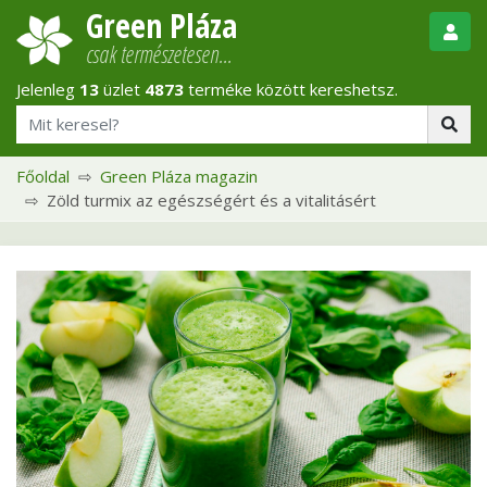
Green Pláza
csak természetesen…
Jelenleg
13
üzlet
4873
terméke között kereshetsz.
Főoldal
Green Pláza magazin
Zöld turmix az egészségért és a vitalitásért