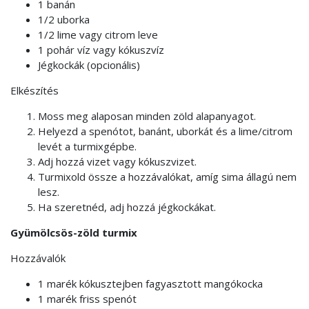
1 banán
1/2 uborka
1/2 lime vagy citrom leve
1 pohár víz vagy kókuszvíz
Jégkockák (opcionális)
Elkészítés
Moss meg alaposan minden zöld alapanyagot.
Helyezd a spenótot, banánt, uborkát és a lime/citrom
levét a turmixgépbe.
Adj hozzá vizet vagy kókuszvizet.
Turmixold össze a hozzávalókat, amíg sima állagú nem
lesz.
Ha szeretnéd, adj hozzá jégkockákat.
Gyümölcsös-zöld turmix
Hozzávalók
1 marék kókusztejben fagyasztott mangókocka
1 marék friss spenót