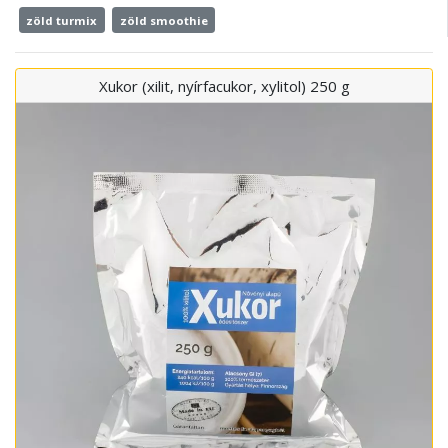
zöld turmix
zöld smoothie
Xukor (xilit, nyírfacukor, xylitol) 250 g