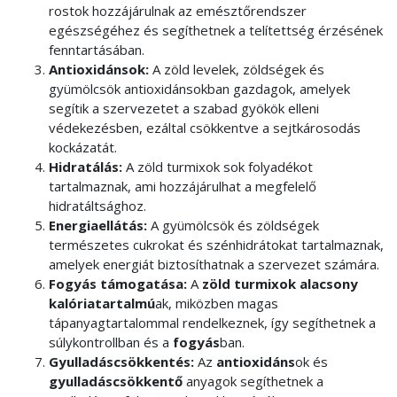
rostok hozzájárulnak az emésztőrendszer
egészségéhez és segíthetnek a telítettség érzésének
fenntartásában.
Antioxidánsok:
A zöld levelek, zöldségek és
gyümölcsök antioxidánsokban gazdagok, amelyek
segítik a szervezetet a szabad gyökök elleni
védekezésben, ezáltal csökkentve a sejtkárosodás
kockázatát.
Hidratálás:
A zöld turmixok sok folyadékot
tartalmaznak, ami hozzájárulhat a megfelelő
hidratáltsághoz.
Energiaellátás:
A gyümölcsök és zöldségek
természetes cukrokat és szénhidrátokat tartalmaznak,
amelyek energiát biztosíthatnak a szervezet számára.
Fogyás támogatása:
A
zöld turmixok alacsony
kalóriatartalmú
ak, miközben magas
tápanyagtartalommal rendelkeznek, így segíthetnek a
súlykontrollban és a
fogyás
ban.
Gyulladáscsökkentés:
Az
antioxidáns
ok és
gyulladáscsökkentő
anyagok segíthetnek a