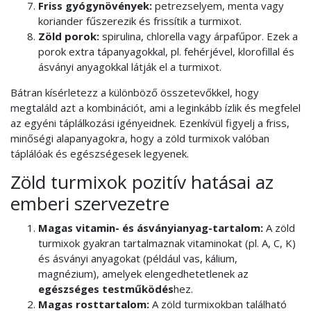
Friss gyógynövények:
petrezselyem, menta vagy
koriander fűszerezik és frissítik a turmixot.
Zöld porok:
spirulina, chlorella vagy árpafűpor. Ezek a
porok extra tápanyagokkal, pl. fehérjével, klorofillal és
ásványi anyagokkal látják el a turmixot.
Bátran kísérletezz a különböző összetevőkkel, hogy
megtaláld azt a kombinációt, ami a leginkább ízlik és megfelel
az egyéni táplálkozási igényeidnek. Ezenkívül figyelj a friss,
minőségi alapanyagokra, hogy a zöld turmixok valóban
táplálóak és egészségesek legyenek.
Zöld turmixok pozitív hatásai az
emberi szervezetre
Magas vitamin- és ásványianyag-tartalom:
A zöld
turmixok gyakran tartalmaznak vitaminokat (pl. A, C, K)
és ásványi anyagokat (például vas, kálium,
magnézium), amelyek elengedhetetlenek az
egészséges testműködés
hez.
Magas rosttartalom:
A zöld turmixokban található