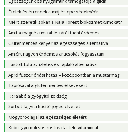
Egészségünk és nyugalmunk támogatója a glicin
Ételek és étrendek a máj és epe védelméért
Miért szeretik sokan a Naja Forest biokozmetikumokat?
Amit a magnézium tablettáról tudni érdemes
Gluténmentes kenyér az egészséges alternatíva
Amiért nagyon érdemes articsókát fogyasztani
Füstölt tofu az ízletes és tápláló alternatíva
Apró fűszer óriási hatás – középpontban a mustármag
Tápiókával a gluténmentes étkezésért
Karalábé a gyógyító zöldség
Sorbet fagyi a hűsítő jeges élvezet
Mogyoróolajjal az egészséges életért
Kubu, gyümölcsös rostos ital tele vitaminnal