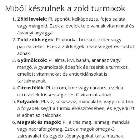
Miből készülnek a zöld turmixok
Zöld levelek:
Pl. spenót, kelkáposzta, fejes saláta
vagy mángold. Ezek a levelek tele vannak vitaminnal és
ásványi anyaggal.
Zöld zöldségek:
Pl. uborka, brokkoli, zeller vagy
párizsi zeller. Ezek a zöldségek frissességet és rostot
adnak.
Gyümölcsök:
Pl. alma, kivi, banán, ananász vagy
mangó. A gyümölcsök édesítik és ízesítik a turmixot,
emellett vitaminokat és antioxidánsokat is
tartalmaznak.
Citrusfélék:
Pl. citrom, lime vagy narancs, ezek a
citrusfélék frissességet és C-vitamint adnak.
Folyadék:
Pl. víz, kókuszvíz, mandulatej vagy zöld tea.
A folyadék segít a turmix elkészítésében, és egyedi ízt
is adhat az italodnak.
Magvak és magok:
Pl. a chia mag, lenmag, mandula
vagy napraforgómag. Ezek a magok omega-3
zsírsavakat és egyéb tápanyagokat tartalmaznak.