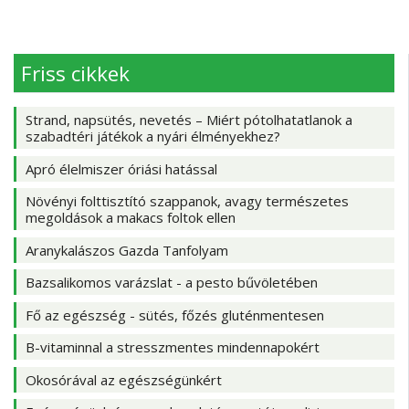
Friss cikkek
Strand, napsütés, nevetés – Miért pótolhatatlanok a
szabadtéri játékok a nyári élményekhez?
Apró élelmiszer óriási hatással
Növényi folttisztító szappanok, avagy természetes
megoldások a makacs foltok ellen
Aranykalászos Gazda Tanfolyam
Bazsalikomos varázslat - a pesto bűvöletében
Fő az egészség - sütés, főzés gluténmentesen
B-vitaminnal a stresszmentes mindennapokért
Okosórával az egészségünkért