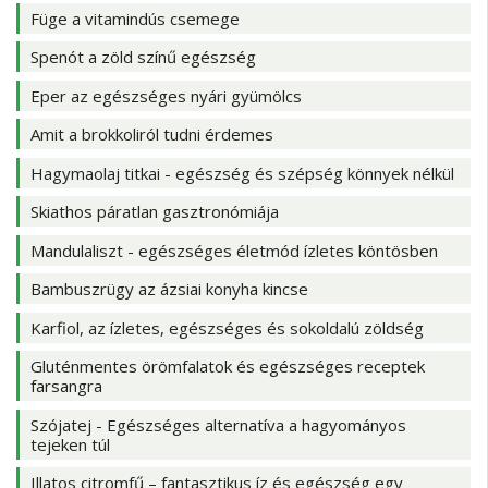
Füge a vitamindús csemege
Spenót a zöld színű egészség
Eper az egészséges nyári gyümölcs
Amit a brokkoliról tudni érdemes
Hagymaolaj titkai - egészség és szépség könnyek nélkül
Skiathos páratlan gasztronómiája
Mandulaliszt - egészséges életmód ízletes köntösben
Bambuszrügy az ázsiai konyha kincse
Karfiol, az ízletes, egészséges és sokoldalú zöldség
Gluténmentes örömfalatok és egészséges receptek
farsangra
Szójatej - Egészséges alternatíva a hagyományos
tejeken túl
Illatos citromfű – fantasztikus íz és egészség egy