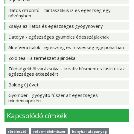
Illatos citromfű – fantasztikus íz és egészség egy
növényben
Zsálya az illatos és egészséges gyógynövény
Datolya - egészséges gyümölcs édesszájúaknak
Aloe Vera italok - egészség és frissesség egy pohárban
Zöld tea – a természet ajándéka
Zöldségekből varázsolva - kreatív húsmentes fasírtok az
egészséges étkezésért
Boldog új évet!
Gyömbér - gyógyító fűszer az egészséges
mindennapokért
Kapcsolódó címkék
sörélesztő
reform élelmiszer
konyhai alapanyag