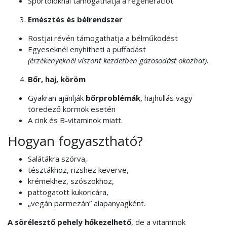
Sportolóknál támogathatja a regenerációt
Emésztés és bélrendszer
Rostjai révén támogathatja a bélműködést
Egyeseknél enyhítheti a puffadást
(érzékenyeknél viszont kezdetben gázosodást okozhat).
Bőr, haj, köröm
Gyakran ajánlják
bőrproblémák
, hajhullás vagy
töredező körmök esetén
A cink és B-vitaminok miatt.
Hogyan fogyasztható?
Salátákra szórva,
tésztákhoz, rizshez keverve,
krémekhez, szószokhoz,
pattogatott kukoricára,
„vegán parmezán” alapanyagként.
A sörélesztő pehely hőkezelhető
, de a vitaminok