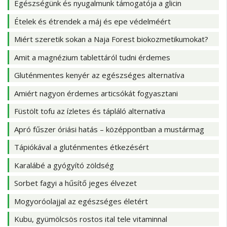
Egészségünk és nyugalmunk támogatója a glicin
Ételek és étrendek a máj és epe védelméért
Miért szeretik sokan a Naja Forest biokozmetikumokat?
Amit a magnézium tablettáról tudni érdemes
Gluténmentes kenyér az egészséges alternatíva
Amiért nagyon érdemes articsókát fogyasztani
Füstölt tofu az ízletes és tápláló alternatíva
Apró fűszer óriási hatás – középpontban a mustármag
Tápiókával a gluténmentes étkezésért
Karalábé a gyógyító zöldség
Sorbet fagyi a hűsítő jeges élvezet
Mogyoróolajjal az egészséges életért
Kubu, gyümölcsös rostos ital tele vitaminnal