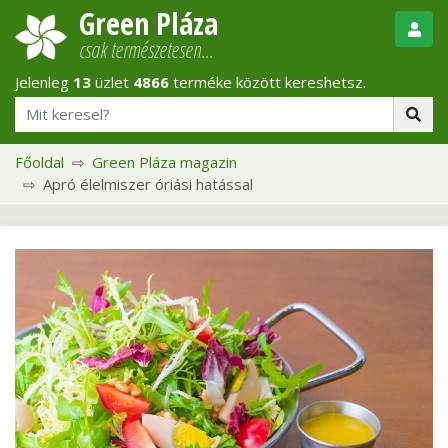
Green Pláza
csak természetesen…
Jelenleg
13
üzlet
4866
terméke között kereshetsz.
Főoldal
Green Pláza magazin
Apró élelmiszer óriási hatással