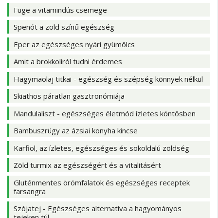
Füge a vitamindús csemege
Spenót a zöld színű egészség
Eper az egészséges nyári gyümölcs
Amit a brokkoliról tudni érdemes
Hagymaolaj titkai - egészség és szépség könnyek nélkül
Skiathos páratlan gasztronómiája
Mandulaliszt - egészséges életmód ízletes köntösben
Bambuszrügy az ázsiai konyha kincse
Karfiol, az ízletes, egészséges és sokoldalú zöldség
Zöld turmix az egészségért és a vitalitásért
Gluténmentes örömfalatok és egészséges receptek
farsangra
Szójatej - Egészséges alternatíva a hagyományos
tejeken túl