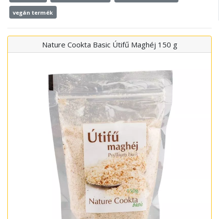
vegán termék
Nature Cookta Basic Útifű Maghéj 150 g