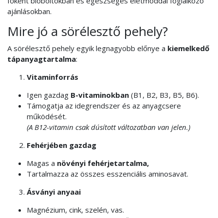
főként bioboltokban és egészséges életmóddal foglalkozó
ajánlásokban.
Mire jó a sörélesztő pehely?
A sörélesztő pehely egyik legnagyobb előnye a
kiemelkedő
tápanyagtartalma
:
Vitaminforrás
Igen gazdag
B-vitaminokban
(B1, B2, B3, B5, B6).
Támogatja az idegrendszer és az anyagcsere
működését.
(A B12-vitamin csak dúsított változatban van jelen.)
Fehérjében gazdag
Magas a
növényi fehérjetartalma,
Tartalmazza az összes esszenciális aminosavat.
Ásványi anyaai
Magnézium, cink, szelén, vas.