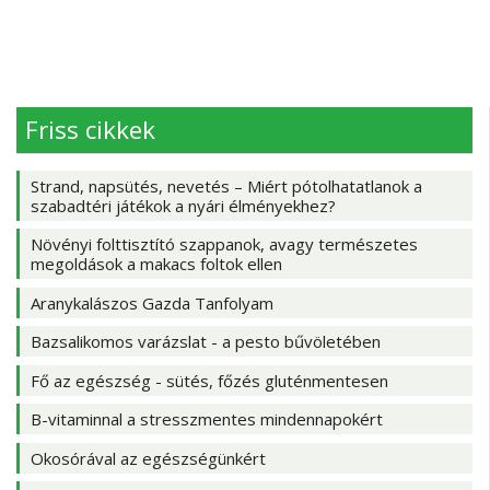
Friss cikkek
Strand, napsütés, nevetés – Miért pótolhatatlanok a
szabadtéri játékok a nyári élményekhez?
Növényi folttisztító szappanok, avagy természetes
megoldások a makacs foltok ellen
Aranykalászos Gazda Tanfolyam
Bazsalikomos varázslat - a pesto bűvöletében
Fő az egészség - sütés, főzés gluténmentesen
B-vitaminnal a stresszmentes mindennapokért
Okosórával az egészségünkért