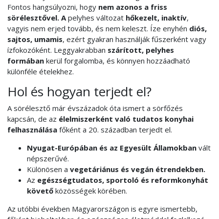
Fontos hangsúlyozni, hogy
nem azonos a friss
sörélesztővel. A
pelyhes változat
hőkezelt, inaktív
,
vagyis nem erjed tovább, és nem keleszt. Íze enyhén
diós,
sajtos, umamis
, ezért gyakran használják fűszerként vagy
ízfokozóként. Leggyakrabban
szárított, pelyhes
formában
kerül forgalomba, és könnyen hozzáadható
különféle ételekhez.
Hol és hogyan terjedt el?
A sörélesztő már évszázadok óta ismert a sörfőzés
kapcsán, de az
élelmiszerként való tudatos konyhai
felhasználása
főként a 20. században terjedt el.
Nyugat-Európában és az Egyesült Államokban
vált
népszerűvé.
Különösen a
vegetáriánus és vegán étrendekben.
Az
egészségtudatos, sportoló és reformkonyhát
követő
közösségek körében.
Az utóbbi években Magyarországon is egyre ismertebb,