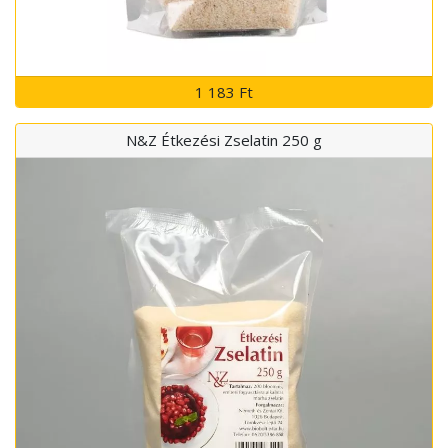
1 183 Ft
N&Z Étkezési Zselatin 250 g