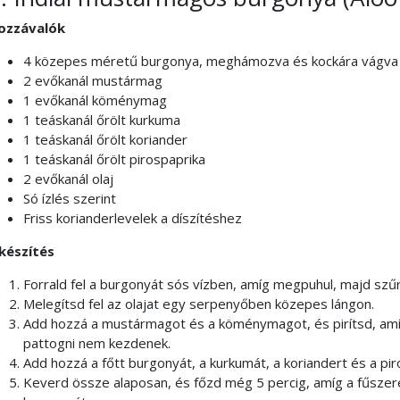
ozzávalók
4 közepes méretű burgonya, meghámozva és kockára vágva
2 evőkanál mustármag
1 evőkanál köménymag
1 teáskanál őrölt kurkuma
1 teáskanál őrölt koriander
1 teáskanál őrölt pirospaprika
2 evőkanál olaj
Só ízlés szerint
Friss korianderlevelek a díszítéshez
lkészítés
Forrald fel a burgonyát sós vízben, amíg megpuhul, majd szűr
Melegítsd fel az olajat egy serpenyőben közepes lángon.
Add hozzá a mustármagot és a köménymagot, és pirítsd, am
pattogni nem kezdenek.
Add hozzá a főtt burgonyát, a kurkumát, a koriandert és a pir
Keverd össze alaposan, és főzd még 5 percig, amíg a fűszerek