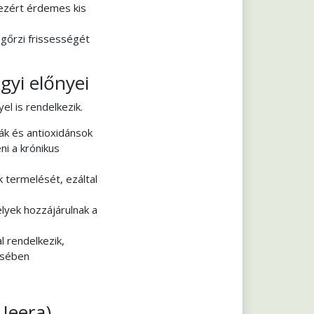
 ezért érdemes kis
gőrzi frissességét
yi előnyei
l is rendelkezik.
ák és antioxidánsok
i a krónikus
 termelését, ezáltal
yek hozzájárulnak a
l rendelkezik,
ésében
Jeera)