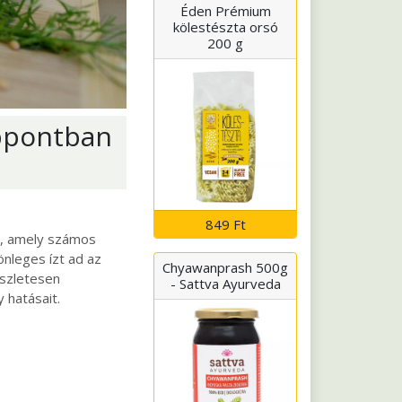
Éden Prémium
kölestészta orsó
200 g
éppontban
849 Ft
n, amely számos
önleges ízt ad az
Chyawanprash 500g
észletesen
- Sattva Ayurveda
 hatásait.