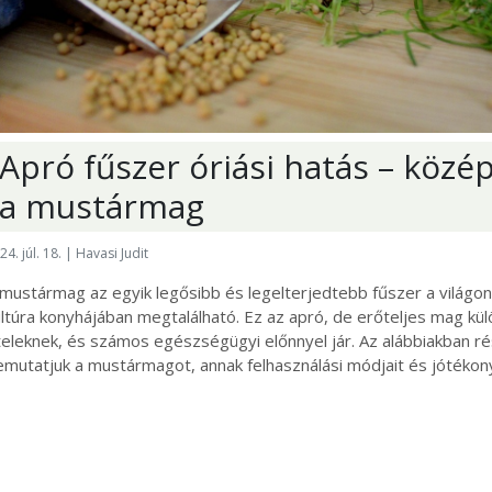
Apró fűszer óriási hatás – köz
a mustármag
24. júl. 18. | Havasi Judit
 mustármag az egyik legősibb és legelterjedtebb fűszer a világo
ltúra konyhájában megtalálható. Ez az apró, de erőteljes mag kül
eleknek, és számos egészségügyi előnnyel jár. Az alábbiakban r
mutatjuk a mustármagot, annak felhasználási módjait és jótékony