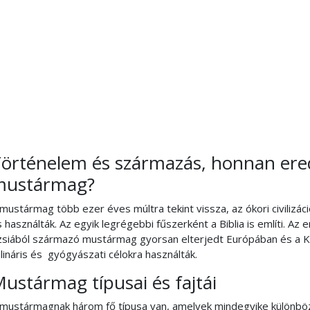
örténelem és származás, honnan ere
mustármag?
mustármag több ezer éves múltra tekint vissza, az ókori civilizá
 használták. Az egyik legrégebbi fűszerként a Biblia is említi. Az 
zsiából származó mustármag gyorsan elterjedt Európában és a Kö
lináris és gyógyászati célokra használták.
ustármag típusai és fajtái
 mustármagnak három fő típusa van, amelyek mindegyike különböző