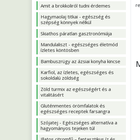
re
Amit a brokkoliról tudni érdemes
Hagymaolaj titkai - egészség és
szépség könnyek nélkül
Skiathos páratlan gasztronómiája
Mandulaliszt - egészséges életmód
ízletes köntösben
Bambuszrügy az ázsiai konyha kincse
M
Karfiol, az ízletes, egészséges és
sokoldalú zöldség
Zöld turmix az egészségért és a
vitalitásért
Gluténmentes örömfalatok és
egészséges receptek farsangra
Szójatej - Egészséges alternatíva a
hagyományos tejeken túl
Illatos citromfű – fantasztikus íz és