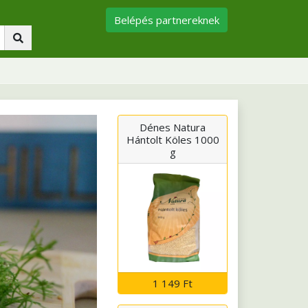
Belépés partnereknek
Dénes Natura
Hántolt Köles 1000
g
1 149 Ft