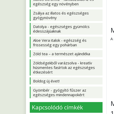
egészség egy növényben
Zsálya az illatos és egészséges
gyógynövény
Datolya - egészséges gyümölcs
M
édesszájúaknak
A
Aloe Vera italok - egészség és
frissesség egy pohárban
Zöld tea – a természet ajándéka
Zöldségekből varázsolva - kreatív
húsmentes fasírtok az egészséges
étkezésért
Boldog új évet!
Gyömbér - gyógyító fűszer az
egészséges mindennapokért
M
Kapcsolódó címkék
1