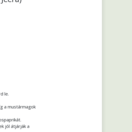
d le.
íg a mustármagok
ospaprikát.
 jól átjárják a