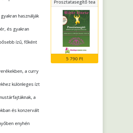
Prosztatasegítő tea
, gyakran használják
hér, és gyakran
pősebb ízű, főként
5 790 Ft
erékekben, a curry
khez különleges ízt
mustárfajtáknak, a
kban és konzervált
enyőben enyhén