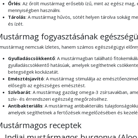
Őrlés
: Az őrölt mustármag erősebb ízű, mint az egész mag,
mennyiségben használni.
Tárolás
: A mustármag hűvös, sötét helyen tárolva sokáig me
és ízét.
ustármag fogyasztásának egészségüg
 mustármag nemcsak ízletes, hanem számos egészségügyi előnnye
Gyulladáscsökkentő
: A mustármagban található fitokemikáli
gyulladáscsökkentő hatásúak, amelyek segíthetnek csökkenten
betegségek kockázatát.
Emésztésjavító
: A mustármag stimulálja az emésztőenzimek
elősegíti az egészséges emésztést.
Szívbarát
: A mustármag gazdag omega-3 zsírsavakban, amel
szív- és érrendszeri egészség megőrzéséhez.
Antibakteriális
: A mustármag antibakteriális tulajdonságokka
amelyek segíthetnek a fertőzések megelőzésében és kezel
ustármagos receptek
. Indiai mustármagos burgonya (Aloo 