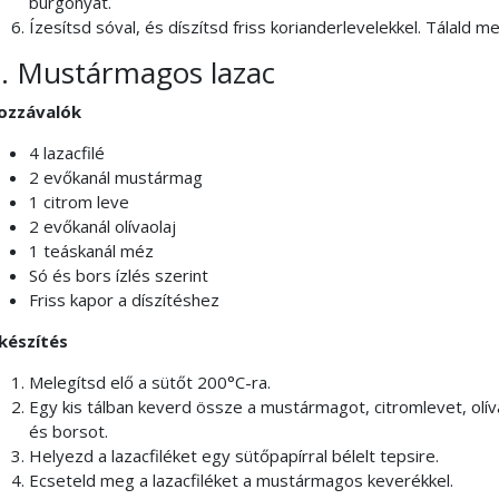
burgonyát.
Ízesítsd sóval, és díszítsd friss korianderlevelekkel. Tálald m
. Mustármagos lazac
ozzávalók
4 lazacfilé
2 evőkanál mustármag
1 citrom leve
2 evőkanál olívaolaj
1 teáskanál méz
Só és bors ízlés szerint
Friss kapor a díszítéshez
lkészítés
Melegítsd elő a sütőt 200°C-ra.
Egy kis tálban keverd össze a mustármagot, citromlevet, olív
és borsot.
Helyezd a lazacfiléket egy sütőpapírral bélelt tepsire.
Ecseteld meg a lazacfiléket a mustármagos keverékkel.