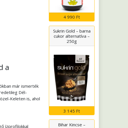
4 990 Ft
Sukrin Gold – barna
cukor alternatíva –
250g
d a
ciókban már ismerték
eredetileg Dél-
zel-Keleten is, ahol
3 145 Ft
Bihar Kincse –
 ízprofilokkal