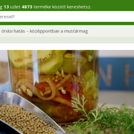
eg
13
üzlet
4873
terméke között kereshetsz.
 óriási hatás – középpontban a mustármag