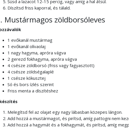
Süsd a lazacot 12-15 percig, vagy amíg a hal átsül.
Díszítsd friss kaporral, és tálald.
. Mustármagos zöldborsóleves
ozzávalók
1 evőkanál mustármag
1 evőkanál olívaolaj
1 nagy hagyma, apróra vágva
2 gerezd fokhagyma, apróra vágva
4 csésze zöldborsó (friss vagy fagyasztott)
4 csésze zöldségalaplé
1 csésze kókusztej
Só és bors ízlés szerint
Friss menta a díszítéshez
lkészítés
Melegítsd fel az olajat egy nagy lábasban közepes lángon.
Add hozzá a mustármagot, és pirítsd, amíg pattogni nem kez
Add hozzá a hagymát és a fokhagymát, és pirítsd, amíg megp