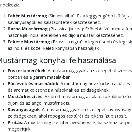
ndelkezik.
Fehér Mustármag
(Sinapis alba): Ez a leggyengébb ízű fajta
savanyúságok és salátaöntetek készítéséhez.
Barna Mustármag
(Brassica juncea): Erősebb ízű, mint a fe
használják indiai ételekben és dijoni mustár készítéséhez.
Fekete Mustármag
(Brassica nigra): A legerősebb és legcsí
az indiai és közel-keleti konyhában használják.
ustármag konyhai felhasználása
Fűszerkeverékek
: A mustármag gyakran szerepel fűszerkev
porban és a garam masala-ban.
Páclevek és marinádok
: A mustármag hozzáadása a pácleve
és aromát kölcsönöz a húsoknak és zöldségeknek.
Mustárkészítés
: Az őrölt mustármag az alapja a különböző 
dijoni és az angol mustárnak is.
Savanyúságok
: A mustármag gyakran szerepel savanyúságo
zöldségekben, ahol ropogós textúrát és pikáns ízt biztosít.
Pirítás
: A mustármag íze intenzívebbé válik, ha száraz serp
megpirítjuk.