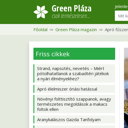
Green Pláza
Jelenl
csak természetesen…
Főoldal
Green Pláza magazin
Apró fűszer
Friss cikkek
Strand, napsütés, nevetés – Miért
pótolhatatlanok a szabadtéri játékok
a nyári élményekhez?
Apró élelmiszer óriási hatással
Növényi folttisztító szappanok, avagy
természetes megoldások a makacs
foltok ellen
Aranykalászos Gazda Tanfolyam