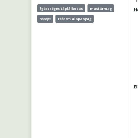
Egészséges táplálkozás
mustármag
H
recept
reform alapanyag
E