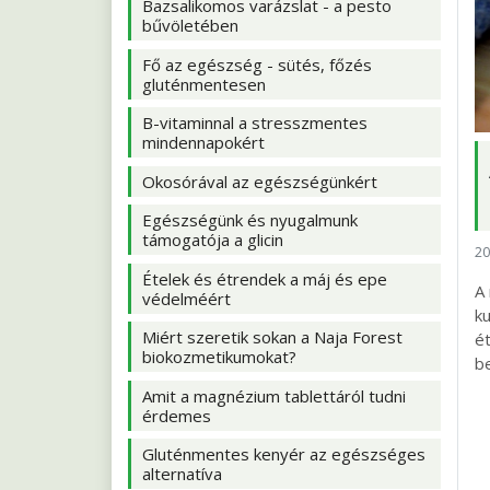
Bazsalikomos varázslat - a pesto
bűvöletében
Fő az egészség - sütés, főzés
gluténmentesen
B-vitaminnal a stresszmentes
mindennapokért
Okosórával az egészségünkért
Egészségünk és nyugalmunk
támogatója a glicin
20
Ételek és étrendek a máj és epe
A
védelméért
ku
Miért szeretik sokan a Naja Forest
ét
biokozmetikumokat?
be
Amit a magnézium tablettáról tudni
érdemes
Gluténmentes kenyér az egészséges
alternatíva