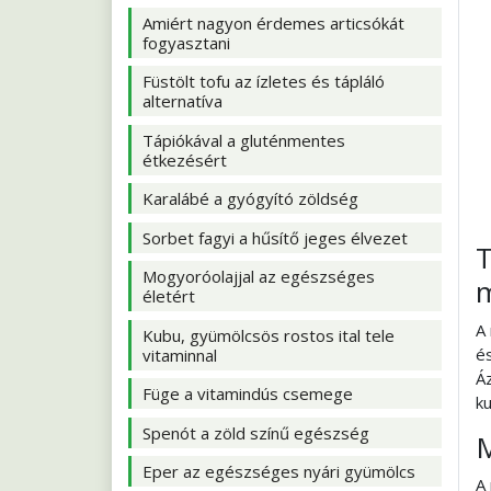
Amiért nagyon érdemes articsókát
fogyasztani
Füstölt tofu az ízletes és tápláló
alternatíva
Tápiókával a gluténmentes
étkezésért
Karalábé a gyógyító zöldség
Sorbet fagyi a hűsítő jeges élvezet
T
Mogyoróolajjal az egészséges
életért
A 
Kubu, gyümölcsös rostos ital tele
és
vitaminnal
Á
Füge a vitamindús csemege
ku
Spenót a zöld színű egészség
M
Eper az egészséges nyári gyümölcs
A